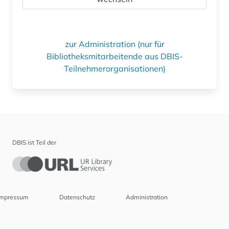
zur Administration (nur für
Bibliotheksmitarbeitende aus DBIS-
Teilnehmerorganisationen)
DBIS ist Teil der
Impressum
Datenschutz
Administration