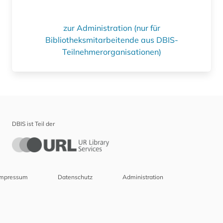
zur Administration (nur für
Bibliotheksmitarbeitende aus DBIS-
Teilnehmerorganisationen)
DBIS ist Teil der
Impressum
Datenschutz
Administration