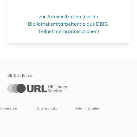
zur Administration (nur für
Bibliotheksmitarbeitende aus DBIS-
Teilnehmerorganisationen)
DBIS ist Teil der
Impressum
Datenschutz
Administration