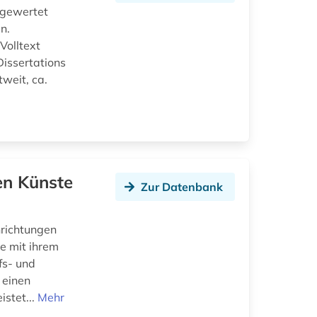
sgewertet
n.
Volltext
issertations
weit, ca.
en Künste
Zur Datenbank
nrichtungen
e mit ihrem
fs- und
 einen
istet...
Mehr