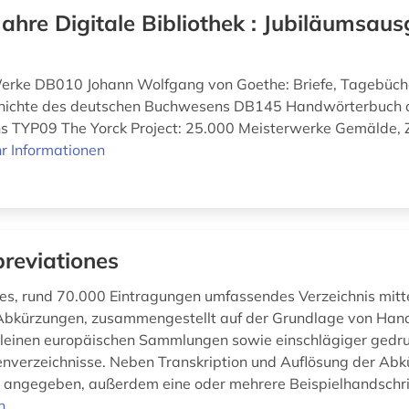
Jahre Digitale Bibliothek : Jubiläumsaus
Werke DB010 Johann Wolfgang von Goethe: Briefe, Tagebüch
ichte des deutschen Buchwesens DB145 Handwörterbuch 
s TYP09 The Yorck Project: 25.000 Meisterwerke Gemälde, 
r Informationen
reviationes
s, rund 70.000 Eintragungen umfassendes Verzeichnis mittel
 Abkürzungen, zusammengestellt auf der Grundlage von Hand
leinen europäischen Sammlungen sowie einschlägiger gedru
nverzeichnisse. Neben Transkription und Auflösung der Abk
t angegeben, außerdem eine oder mehrere Beispielhandschrif
n