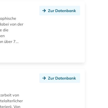
Zur Datenbank
raphische
dabei von der
e die
hen
n über 7...
Zur Datenbank
tarbeit von
elalterlicher
terien). Von