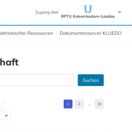
Zugang über
RPTU Kaiserslautern-Landau
ektronischer Ressourcen
Dokumentenserver KLUEDO
haft
Suchen
t
1
2
…
15