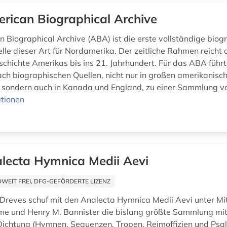
rican Biographical Archive
 Biographical Archive (ABA) ist die erste vollständige biog
lle dieser Art für Nordamerika. Der zeitliche Rahmen reicht 
schichte Amerikas bis ins 21. Jahrhundert. Für das ABA führt
ch biographischen Quellen, nicht nur in großen amerikanisc
, sondern auch in Kanada und England, zu einer Sammlung vo
tionen
lecta Hymnica Medii Aevi
EIT FREI, DFG-GEFÖRDERTE LIZENZ
Dreves schuf mit den Analecta Hymnica Medii Aevi unter Mi
e und Henry M. Bannister die bislang größte Sammlung mitt
 Dichtung (Hymnen, Sequenzen, Tropen, Reimoffizien und Psal