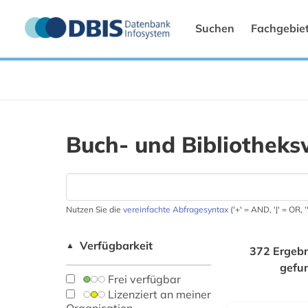
Suchen
Fachgebie
Buch- und Bibliotheks
Nutzen Sie die
vereinfachte Abfragesyntax
('+' = AND, '|' = OR,
Verfügbarkeit
▲
372 Ergebn
gefu
Frei verfügbar
Lizenziert an meiner