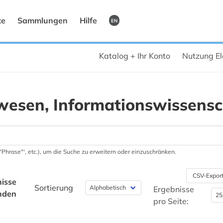
te
Sammlungen
Hilfe
EN
Katalog + Ihr Konto
Nutzung El
wesen, Informationswissensc
 '"Phrase"', etc.), um die Suche zu erweitern oder einzuschränken.
CSV-Expor
isse
Sortierung
Ergebnisse
nden
pro Seite: