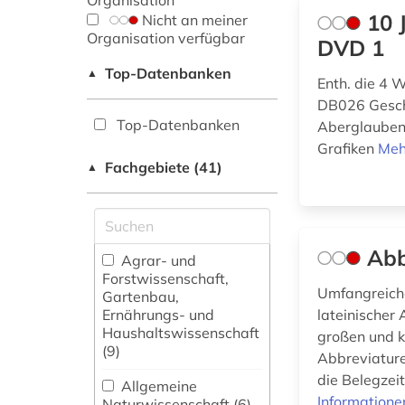
Organisation
10 
Nicht an meiner
Organisation verfügbar
DVD 1
Top-Datenbanken
▲
Enth. die 4 
DB026 Gesch
Top-Datenbanken
Aberglauben
Grafiken
Meh
Fachgebiete (41)
▲
Abb
Agrar- und
Forstwissenschaft,
Umfangreiche
Gartenbau,
Ernährungs- und
lateinischer
Haushaltswissenschaft
großen und k
(9)
Abbreviature
die Belegzei
Allgemeine
Informatione
Naturwissenschaft (6)