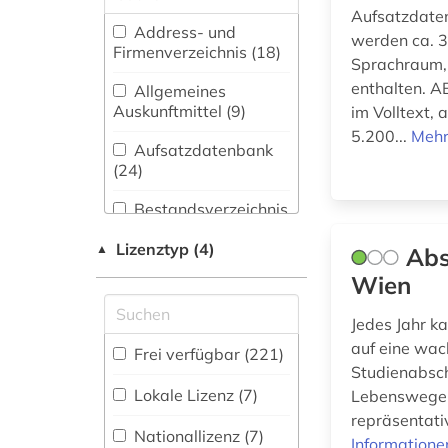
afrika (1)
(18)
Aufsatzdate
Address- und
akademie der
werden ca. 3
Biologie,
Firmenverzeichnis (18
)
bildenden künste (1)
Sprachraum, a
Biotechnologie (5)
enthalten. A
Allgemeines
albrecht (1)
Buch- und
Auskunftmittel (9
)
im Volltext,
Bibliothekswesen,
5.200...
Mehr
allgemeines
Informationswissenschaft
Aufsatzdatenbank
bibliothekswesen (1)
(372)
(24
)
altbestand (2)
Chemie und
Bestandsverzeichnis
Pharmazie (4)
(89
)
alte drucke (2)
Lizenztyp (4)
▲
Abs
Elektrotechnik,
Biographische
Wien
alte landesschule
Elektronik,
Datenbank (20
)
korbach (1)
Nachrichtentechnik (5)
Jedes Jahr k
alter druck (2)
Energietechnik (4)
Buchhandelsverzeichnis
auf eine wac
Frei verfügbar (221)
(7
)
Studienabsch
altes buch (8)
Ethnologie (27)
Lokale Lizenz (7)
Lebenswege z
Disziplinäre
repräsentativ
althochdeutsch (2)
Repositorien (1
)
Geographie (19)
Nationallizenz (7)
Informatione