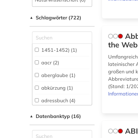
Allgemeine und
Schlagwörter (722)
fachübergreifende
▲
Datenbanken (102)
Abb
Allgemeine und
vergleichende Sprach-
the Web
und
1451-1452) (1)
Literaturwissenschaft.
Umfangreiche
Indogermanistik.
aacr (2)
lateinischer
Außereuropäische
großen und 
Sprachen und
aberglaube (1)
Abbreviature
Literaturen (45)
(Stand: 1/20
abkürzung (1)
Anglistik.
Informatione
Amerikanistik (26)
adressbuch (4)
Archäologie (21)
adresse (3)
Datenbanktyp (16)
▲
Architektur,
adreßbuch (2)
Bauingenieur- und
ABI
Vermessungswesen