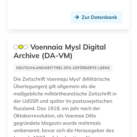
japan (1)
Zur Datenbank
jerusalem (1)
jiddistik (1)
journalismus (1)
Voennaia Mysl Digital
Archive (DA-VM)
judaistik (4)
DEUTSCHLANDWEIT FREI, DFG-GEFÖRDERTE LIZENZ
juden (2)
Die Zeitschrift Voennaja Myslʹ (Militärische
judentum (4)
Überlegungen) gilt allgemein als die
maßgebliche militärtheoretische Zeitschrift in
jüdische presse (1)
der UdSSR und später im postsowjetischen
kalifornien (1)
Russland. Das 1918, ein Jahr nach der
Oktoberrevolution, als Voennoe Dělo
kambodscha (1)
gegründete Magazin wurde mehrmals
umbenannt, bevor sich die Herausgeber des
kanada (5)