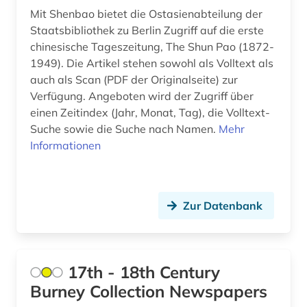
Mit Shenbao bietet die Ostasienabteilung der
firmen (1)
Staatsbibliothek zu Berlin Zugriff auf die erste
chinesische Tageszeitung, The Shun Pao (1872-
firmenbuch (1)
1949). Die Artikel stehen sowohl als Volltext als
auch als Scan (PDF der Originalseite) zur
flensburg (1)
Verfügung. Angeboten wird der Zugriff über
florida (1)
einen Zeitindex (Jahr, Monat, Tag), die Volltext-
Suche sowie die Suche nach Namen.
Mehr
flugschrift (3)
Informationen
forschung (1)
foto (1)
Zur Datenbank
fotografie (1)
fotozeitschrift (1)
17th - 18th Century
frankfurt (2)
Burney Collection Newspapers