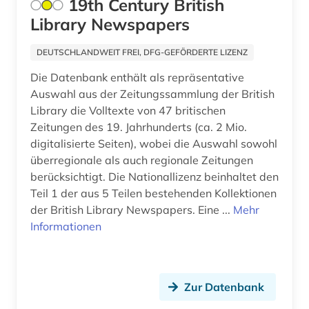
19th Century British
geschichte 1699-1812 (1)
Library Newspapers
geschichte 1807-1929 (1)
DEUTSCHLANDWEIT FREI, DFG-GEFÖRDERTE LIZENZ
geschichte 1870-2019 (2)
Die Datenbank enthält als repräsentative
geschichte 1918 - 1934 (1)
Auswahl aus der Zeitungssammlung der British
Library die Volltexte von 47 britischen
geschichte 1918-1933 (1)
Zeitungen des 19. Jahrhunderts (ca. 2 Mio.
digitalisierte Seiten), wobei die Auswahl sowohl
geschichte 1942-1945 (1)
überregionale als auch regionale Zeitungen
geschichte 1974 (1)
berücksichtigt. Die Nationallizenz beinhaltet den
Teil 1 der aus 5 Teilen bestehenden Kollektionen
geschichte 1974-1990 (1)
der British Library Newspapers. Eine ...
Mehr
Informationen
geschichte 1992- (1)
gesellschaft (2)
gießen (1)
Zur Datenbank