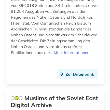
von 896.018 Seiten aus 84 Titeln umfasst etwa
moskau (4)
81.254 Ausgaben von Zeitungen aus den
Regionen des Nahen Ostens und Nordafrikas
musik (2)
(Titelliste). Vom Osmanischen Reich bis zum
Arabischen Frühling standen die Länder des
münchen (2)
Nahen Ostens und Nordafrikas am Scheideweg
nachrichtensendung (1)
der Geschichte. Die Zeitungssammlung des
Nahen Ostens und Nordafrikas umfasst
naher osten (5)
Publikationen aus die...
Mehr Informationen
nationalsozialismus (1)
nepal (1)
Zur Datenbank
neue zeit (zeitung, berlin 1945-1994) (1)
neues deutschland (zeitung) (1)
Muslims of the Soviet East
neuseeland (1)
Digital Archive
new york (6)