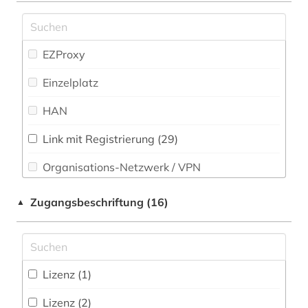
Sport (31)
basel (1)
Technik (2)
EZProxy
bayern (1)
Theologie und Religionswissenschaften (14)
Einzelplatz
belarus (1)
Werkstoffwissenschaften und
HAN
belfast (1)
Fertigungstechnik (2)
belgien (1)
Link mit Registrierung (29)
Wirtschaftswissenschaften (76)
Wissenschaftskunde, Forschung, Hochschul-,
Organisations-Netzwerk / VPN
bergbau (1)
Museumswesen (5)
Shibboleth
berlin (15)
Zugangsbeschriftung (16)
▲
Zugriff vor Ort
berliner zeitung (1)
bern (2)
Lizenz (1)
bibliografie (1)
Lizenz (2)