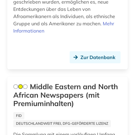
geschrieben wurden, ermöglichen es, neue
Entdeckungen über das Leben von
marxismus (1)
Afroamerikanern als Individuen, als ethnische
Gruppe und als Amerikaner zu machen.
mecklenburg-vorpommern (1)
Mehr
Informationen
medienwissenschaft (4)
melchior, lauritz | musiker; sänger; tenor
&lt;sänger&gt;; opernsänger; opernsänger;
Zur Datenbank
sänger (1)
mexiko (1)
mikrocomputer (1)
Middle Eastern and North
African Newspapers (mit
militär (2)
Premiuminhalten)
militärwissenschaft (1)
FID
mittlerer osten (1)
DEUTSCHLANDWEIT FREI, DFG-GEFÖRDERTE LIZENZ
moldawien (1)
Die Sammlung mit einem vorläufigen Umfang