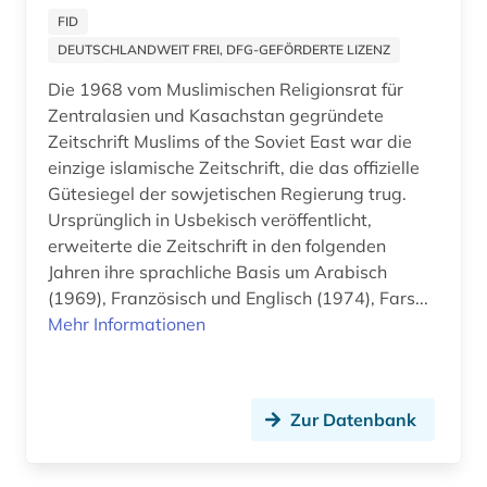
FID
new york (1)
DEUTSCHLANDWEIT FREI, DFG-GEFÖRDERTE LIZENZ
new york <ny> (1)
Die 1968 vom Muslimischen Religionsrat für
Zentralasien und Kasachstan gegründete
new york times (1)
Zeitschrift Muslims of the Soviet East war die
einzige islamische Zeitschrift, die das offizielle
new york times archive (1)
Gütesiegel der sowjetischen Regierung trug.
Ursprünglich in Usbekisch veröffentlicht,
new york, new york (1)
erweiterte die Zeitschrift in den folgenden
niederlande (5)
Jahren ihre sprachliche Basis um Arabisch
(1969), Französisch und Englisch (1974), Fars...
niederländisch (2)
Mehr Informationen
niedersachsen (1)
niederösterreich (1)
Zur Datenbank
nordafrika (2)