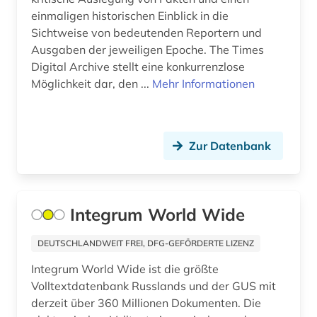
einwanderung (1)
einmaligen historischen Einblick in die
Niedersachsen (1)
Sichtweise von bedeutenden Reportern und
elektronische bibliothek (1)
Ausgaben der jeweiligen Epoche. The Times
Nordamerika (7)
Digital Archive stellt eine konkurrenzlose
elektronische zeitschrift (2)
Möglichkeit dar, den ...
Mehr Informationen
Nordrhein-Westfalen (7)
elektronische zeitung (7)
Norwegen (1)
elektronisches buch (1)
Oesterreich (20)
Zur Datenbank
england (1)
Ostasien (1)
englisch (1)
Osteuropa (3)
Integrum World Wide
erster weltkrieg (7)
Polen (2)
estland (1)
DEUTSCHLANDWEIT FREI, DFG-GEFÖRDERTE LIZENZ
Rheinland-Pfalz (5)
Integrum World Wide ist die größte
eu (1)
Volltextdatenbank Russlands und der GUS mit
Russland, Sowjetunion (21)
europa (1)
derzeit über 360 Millionen Dokumenten. Die
Saarland (1)