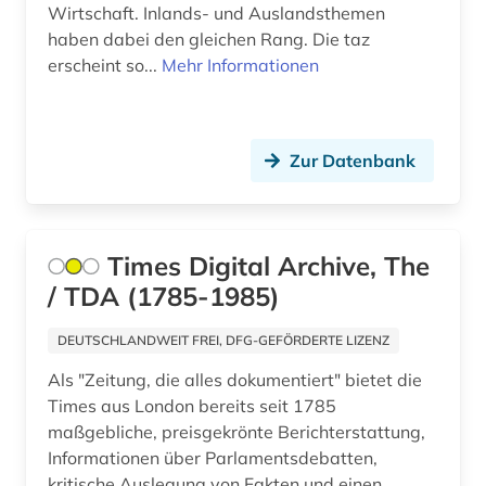
deutschsprachiger raum (1)
Wirtschaft. Inlands- und Auslandsthemen
Kanada (9)
haben dabei den gleichen Rang. Die taz
digital (1)
erscheint so...
Mehr Informationen
Korea (2)
diplomatie (1)
Kroatien (1)
district of columbia (1)
Zur Datenbank
Lettland (2)
donezk (ukraine) (1)
Liechtenstein (1)
dresden (2)
Litauen (1)
Times Digital Archive, The
dublin (1)
/ TDA (1785-1985)
Luxemburg (2)
dänemark (2)
DEUTSCHLANDWEIT FREI, DFG-GEFÖRDERTE LIZENZ
Mecklenburg-Vorpommern (1)
earnings calls transkripte (1)
Als "Zeitung, die alles dokumentiert" bietet die
Mittelamerika (4)
Times aus London bereits seit 1785
edinburgh (1)
maßgebliche, preisgekrönte Berichterstattung,
Moldawien (1)
eichstätt (1)
Informationen über Parlamentsdebatten,
Niederlande (7)
kritische Auslegung von Fakten und einen