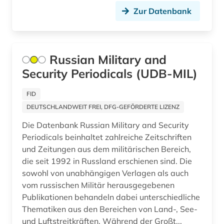
panama (1)
Zur Datenbank
paris (3)
passau (2)
Russian Military and
peking (3)
Security Periodicals (UDB-MIL)
periodika (1)
FID
perth (1)
DEUTSCHLANDWEIT FREI, DFG-GEFÖRDERTE LIZENZ
Die Datenbank Russian Military and Security
pharmazie (1)
Periodicals beinhaltet zahlreiche Zeitschriften
polen (2)
und Zeitungen aus dem militärischen Bereich,
die seit 1992 in Russland erschienen sind. Die
politik (17)
sowohl von unabhängigen Verlagen als auch
vom russischen Militär herausgegebenen
politikwissenschaft (3)
Publikationen behandeln dabei unterschiedliche
politische berichterstattung (1)
Thematiken aus den Bereichen von Land-, See-
und Luftstreitkräften. Während der Großt...