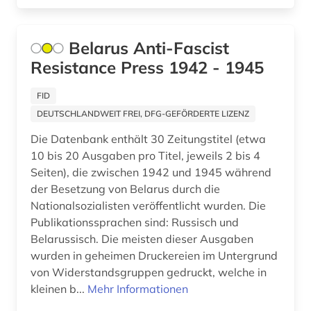
inhalt (1)
innerschweiz (1)
Belarus Anti-Fascist
Resistance Press 1942 - 1945
international (1)
internationale politik (1)
FID
DEUTSCHLANDWEIT FREI, DFG-GEFÖRDERTE LIZENZ
internationaler handel (1)
Die Datenbank enthält 30 Zeitungstitel (etwa
irland (3)
10 bis 20 Ausgaben pro Titel, jeweils 2 bis 4
Seiten), die zwischen 1942 und 1945 während
islamwissenschaften (1)
der Besetzung von Belarus durch die
Nationalsozialisten veröffentlicht wurden. Die
island (2)
Publikationssprachen sind: Russisch und
Belarussisch. Die meisten dieser Ausgaben
israel (4)
wurden in geheimen Druckereien im Untergrund
italien (8)
von Widerstandsgruppen gedruckt, welche in
kleinen b...
Mehr Informationen
jansenismus (1)