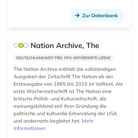
handel (2)
Zur Datenbank
hannover (1)
haßgau (1)
hessen (2)
Nation Archive, The
heusden (1)
DEUTSCHLANDWEIT FREI, DFG-GEFÖRDERTE LIZENZ
hispanistik (4)
The Nation Archive enthält die vollständigen
Ausgaben der Zeitschrift The Nation ab der
hispanoamerika (1)
Erstausgabe von 1865 bis 2010 im Volltext. Als
erste Wochenzeitschrift ist The Nation eine
hispanoamerikanische geschichte (1)
kritische Politik- und Kulturzeitschrift, die
hobart (1)
meinungsbildend seit ihrer Gründung die
politische und kulturelle Entwicklung der USA
hochheim (1)
und andernorts begleitet hat.
Mehr
Informationen
hochschulwesen (4)