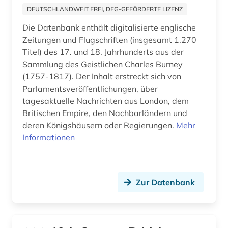
frankfurter allgemeine (1)
DEUTSCHLANDWEIT FREI, DFG-GEFÖRDERTE LIZENZ
frankreich (11)
Die Datenbank enthält digitalisierte englische
Zeitungen und Flugschriften (insgesamt 1.270
frankreich zeitung (1)
Titel) des 17. und 18. Jahrhunderts aus der
französisch (2)
Sammlung des Geistlichen Charles Burney
(1757-1817). Der Inhalt erstreckt sich von
friesland (1)
Parlamentsveröffentlichungen, über
tagesaktuelle Nachrichten aus London, dem
färöer (1)
Britischen Empire, den Nachbarländern und
deren Königshäusern oder Regierungen.
Mehr
führungskraft (1)
Informationen
galloromanistik (2)
gelnhausen (1)
Zur Datenbank
genf (1)
geschichte (17)