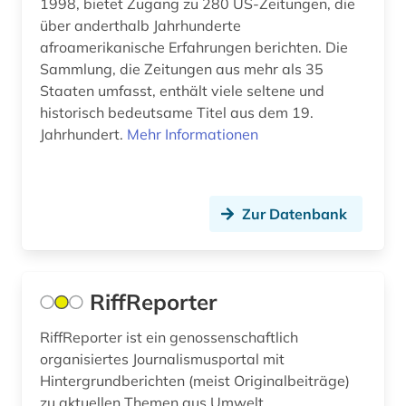
1998, bietet Zugang zu 280 US-Zeitungen, die
über anderthalb Jahrhunderte
litauen (1)
afroamerikanische Erfahrungen berichten. Die
literatur (6)
Sammlung, die Zeitungen aus mehr als 35
Staaten umfasst, enthält viele seltene und
literaturnaja gazeta (2)
historisch bedeutsame Titel aus dem 19.
Jahrhundert.
Mehr Informationen
literaturwissenschaft (3)
logistik (1)
london (17)
Zur Datenbank
lorraine (1)
los angeles (1)
RiffReporter
lothringen (1)
RiffReporter ist ein genossenschaftlich
organisiertes Journalismusportal mit
luhansk (1)
Hintergrundberichten (meist Originalbeiträge)
lusitanistik (1)
zu aktuellen Themen aus Umwelt,