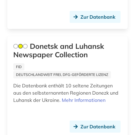
hofheim (1)
hong kong (1)
Zur Datenbank
hongkong (1)
humoristische presse (2)
Donetsk and Luhansk
Newspaper Collection
iberoromanistik (3)
idstein (1)
FID
DEUTSCHLANDWEIT FREI, DFG-GEFÖRDERTE LIZENZ
indien (4)
Die Datenbank enthält 10 seltene Zeitungen
informatik (1)
aus den selbsternannten Regionen Donezk und
Luhansk der Ukraine.
Mehr Informationen
informationstechnik (1)
informationswissenschaft (1)
Zur Datenbank
ingolstadt (1)