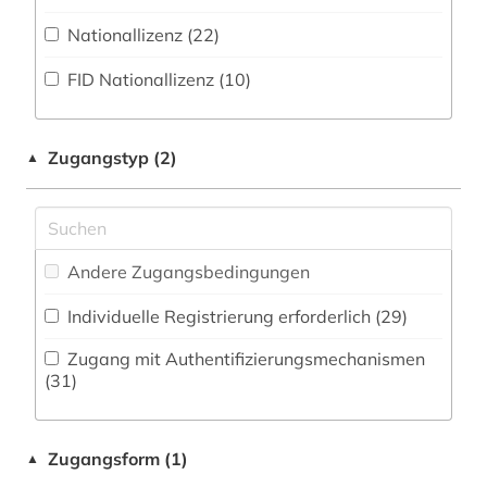
Zeitungs-, Zeitschriftenbibliographie (4
)
Musikwissenschaft (2)
Nationallizenz (22)
auckland (2)
Natur- und Umweltschutz (2)
FID Nationallizenz (10)
aufsatz (2)
Pädagogik (6)
australien (3)
Philosophie (1)
Zugangstyp (2)
▲
auswanderung (1)
Physik (0)
bad kissingen (1)
Politologie (97)
baden (1)
Andere Zugangsbedingungen
Psychologie (0)
baden-württemberg (3)
Individuelle Registrierung erforderlich (29)
Rechtswissenschaft (12)
bamberg (1)
Zugang mit Authentifizierungsmechanismen
Romanistik (17)
(31)
bangkok (1)
Slavistik (9)
bangladesch (1)
Zugangsform (1)
▲
Soziologie (13)
barcelona (1)