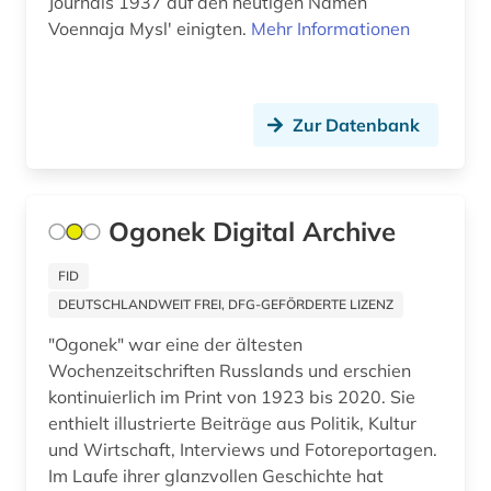
Journals 1937 auf den heutigen Namen
karibik (1)
Voennaja Myslʹ einigten.
Mehr Informationen
karibik und latino studies (4)
karikatur (1)
Zur Datenbank
karte (1)
katholische kirche (2)
Ogonek Digital Archive
katholische kirche. sancta sedes (1)
FID
katholische zeitung (1)
DEUTSCHLANDWEIT FREI, DFG-GEFÖRDERTE LIZENZ
kaukasus (1)
"Ogonek" war eine der ältesten
Wochenzeitschriften Russlands und erschien
kentucky (1)
kontinuierlich im Print von 1923 bis 2020. Sie
enthielt illustrierte Beiträge aus Politik, Kultur
kirchenarchiv (1)
und Wirtschaft, Interviews und Fotoreportagen.
kitzingen (1)
Im Laufe ihrer glanzvollen Geschichte hat