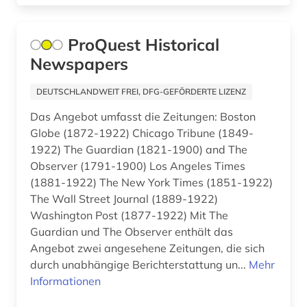
glasgow (1)
glossar (1)
ProQuest Historical
Newspapers
governance (1)
graz (1)
DEUTSCHLANDWEIT FREI, DFG-GEFÖRDERTE LIZENZ
Das Angebot umfasst die Zeitungen: Boston
groningen (1)
Globe (1872-1922) Chicago Tribune (1849-
grossbritannien (1)
1922) The Guardian (1821-1900) and The
Observer (1791-1900) Los Angeles Times
großbritannien (25)
(1881-1922) The New York Times (1851-1922)
The Wall Street Journal (1889-1922)
grönland (1)
Washington Post (1877-1922) Mit The
guangzhou (2)
Guardian und The Observer enthält das
Angebot zwei angesehene Zeitungen, die sich
gus (1)
durch unabhängige Berichterstattung un...
Mehr
Informationen
hamburg (6)