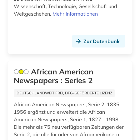
Wissenschaft, Technologie, Gesellschaft und
luxemburg (2)
Weltgeschehen.
Mehr Informationen
madrid (3)
magazin (1)
Zur Datenbank
main (2)
main-taunus-kreis (1)
African American
mainfranken (2)
Newspapers : Series 2
mainz (2)
DEUTSCHLANDWEIT FREI, DFG-GEFÖRDERTE LIZENZ
malaiisch (1)
African American Newspapers, Serie 2, 1835 -
1956 ergänzt und erweitert die African
mannheim (1)
American Newspapers, Serie 1, 1827 - 1998.
maritime wirtschaft (1)
Die mehr als 75 neu verfügbaren Zeitungen der
Serie 2, die alle für oder von Afroamerikanern
marktdaten (2)