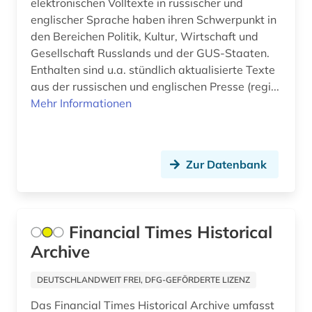
elektronischen Volltexte in russischer und
europäische union (1)
englischer Sprache haben ihren Schwerpunkt in
Sachsen (3)
den Bereichen Politik, Kultur, Wirtschaft und
europäisches schrifttum (1)
Gesellschaft Russlands und der GUS-Staaten.
Sachsen-Anhalt (1)
exilpresse (1)
Enthalten sind u.a. stündlich aktualisierte Texte
Schweden (2)
aus der russischen und englischen Presse (regi...
fellbach (1)
Mehr Informationen
Schweiz (23)
fernsehen (1)
Serbien (1)
fernsehsendung (1)
Zur Datenbank
Skandinavien (1)
fid anglo american culture &amp; history (1)
Spanien (10)
fid anglo-american culture (1)
Suedamerika (6)
Financial Times Historical
fid asien (1)
Archive
Suedasien (2)
fid benelux (1)
DEUTSCHLANDWEIT FREI, DFG-GEFÖRDERTE LIZENZ
Suedostasien (6)
fid buch-, bibliotheks- und
Das Financial Times Historical Archive umfasst
informationswissenschaft (1)