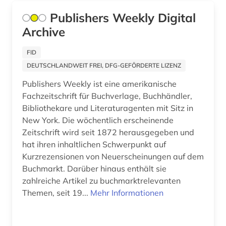
nordirland (1)
Publishers Weekly Digital
norwegen (1)
Archive
ny (1)
FID
nürnberg (2)
DEUTSCHLANDWEIT FREI, DFG-GEFÖRDERTE LIZENZ
Publishers Weekly ist eine amerikanische
online-publikation (2)
Fachzeitschrift für Buchverlage, Buchhändler,
ost (1)
Bibliothekare und Literaturagenten mit Sitz in
New York. Die wöchentlich erscheinende
ostasien (2)
Zeitschrift wird seit 1872 herausgegeben und
hat ihren inhaltlichen Schwerpunkt auf
ostasienwissenschaft (1)
Kurzrezensionen von Neuerscheinungen auf dem
osteuropawissenschaften (1)
Buchmarkt. Darüber hinaus enthält sie
zahlreiche Artikel zu buchmarktrelevanten
ostwestfalen (1)
Themen, seit 19...
Mehr Informationen
pakistan (1)