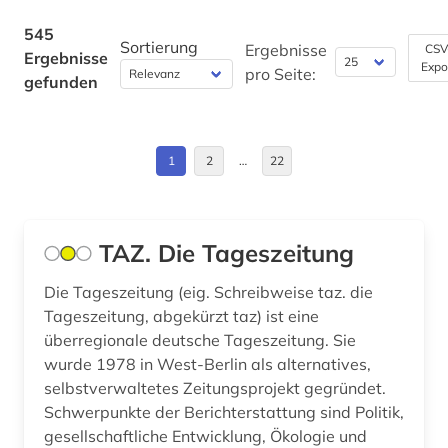
christentum (4)
Finnland (3)
545
coburg (1)
Sortierung
Ergebnisse
CSV
Ergebnisse
Expo
Frankreich (15)
pro Seite:
gefunden
computertechnik (1)
GUS (2)
computerwissenschaft (1)
Großbritannien (38)
1
2
…
22
darmstadt (1)
Hamburg (3)
datentechnik (1)
Hessen (16)
TAZ. Die Tageszeitung
ddr-presse (1)
Irland (5)
Die Tageszeitung (eig. Schreibweise taz. die
ddr-zeitungsportal (1)
Tageszeitung, abgekürzt taz) ist eine
Island (3)
deutsches sprachgebiet (1)
überregionale deutsche Tageszeitung. Sie
Israel (8)
wurde 1978 in West-Berlin als alternatives,
deutschland (24)
selbstverwaltetes Zeitungsprojekt gegründet.
Italien (10)
Schwerpunkte der Berichterstattung sind Politik,
deutschland (ddr) (5)
gesellschaftliche Entwicklung, Ökologie und
Japan (3)