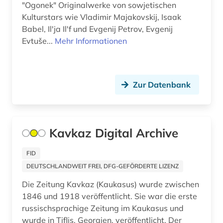
"Ogonek" Originalwerke von sowjetischen
klagenfurt (1)
Kulturstars wie Vladimir Majakovskij, Isaak
Babel, Ilʹja Ilʹf und Evgenij Petrov, Evgenij
klimaänderung (1)
Evtuše...
Mehr Informationen
koblenz (1)
kohle (1)
Zur Datenbank
kolonialgeschichte (1)
kommunismus (1)
Kavkaz Digital Archive
kopenhagen (1)
FID
kriegsgeschichte (1)
DEUTSCHLANDWEIT FREI, DFG-GEFÖRDERTE LIZENZ
kroatien (1)
Die Zeitung Kavkaz (Kaukasus) wurde zwischen
1846 und 1918 veröffentlicht. Sie war die erste
kuala lumpur (1)
russischsprachige Zeitung im Kaukasus und
kulmbach (1)
wurde in Tiflis, Georgien, veröffentlicht. Der