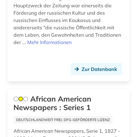
Hauptzweck der Zeitung war einerseits die
kultur (3)
Förderung der russischen Kultur und des
russischen Einflusses im Kaukasus und
kulturwissenschaften (6)
andererseits "die russische Öffentlichkeit mit
kärnten (1)
dem Leben, den Gewohnheiten und Traditionen
der ...
Mehr Informationen
köln (2)
land van altena (1)
Zur Datenbank
landeskunde (8)
lausitz (1)
lauterbach <hessen> (1)
African American
Newspapers : Series 1
leipzig (2)
DEUTSCHLANDWEIT FREI, DFG-GEFÖRDERTE LIZENZ
lettland (1)
African American Newspapers, Serie 1, 1827 -
liechtenstein (1)