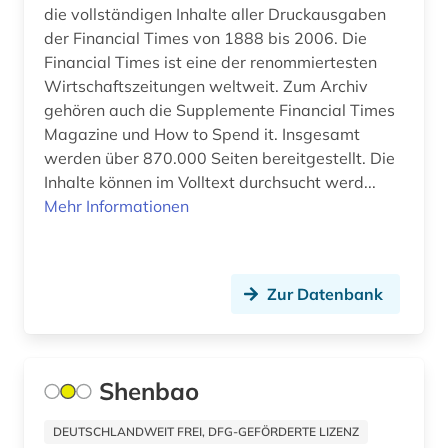
Thueringen (2)
die vollständigen Inhalte aller Druckausgaben
fid geschichtswissenschaft (5)
der Financial Times von 1888 bis 2006. Die
USA (35)
Financial Times ist eine der renommiertesten
fid lateinamerika (4)
Ukraine (3)
Wirtschaftszeitungen weltweit. Zum Archiv
gehören auch die Supplemente Financial Times
fid nahost-, nordafrika- und islamstudien (5)
Ungarn (1)
Magazine und How to Spend it. Insgesamt
werden über 870.000 Seiten bereitgestellt. Die
fid ost-, ostmittel- und südosteuropa (9)
Vatikanstadt (4)
Inhalte können im Volltext durchsucht werd...
filmarchiv (1)
Mehr Informationen
financial times (1)
finanzgeschichte (1)
Zur Datenbank
finanzmarkt (1)
finanzwirtschaft (1)
Shenbao
finnland (2)
DEUTSCHLANDWEIT FREI, DFG-GEFÖRDERTE LIZENZ
finnlandschweden (1)