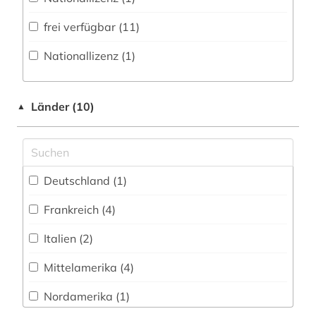
Sport (0)
frei verfügbar (11)
hispanistik (6)
Technik (1)
Nationallizenz (1)
hispanoamerikanisch (1)
Theologie und Religionswissenschaften (0)
hugo (1)
Werkstoffwissenschaften und
Länder (10)
▲
humanismus (1)
Fertigungstechnik (0)
iberoromanistik (5)
Wirtschaftswissenschaften (0)
Wissenschaftskunde, Forschung, Hochschul-,
indigenes volk (1)
Deutschland (1)
Museumswesen (1)
informationswissenschaft (1)
Frankreich (4)
internationale verflechtung (1)
Italien (2)
internetportal (1)
Mittelamerika (4)
italia (1)
Nordamerika (1)