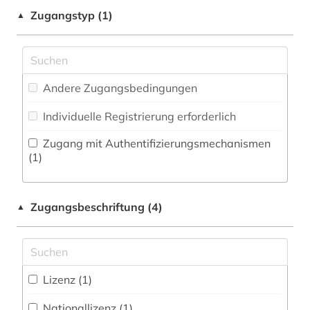
Zeitungs-, Zeitschriftenbibliographie (0
)
Musikwissenschaft (1)
Zugangstyp (1)
▲
fremdsprachenlernen (1)
Natur- und Umweltschutz (0)
galloromanistik (5)
Pädagogik (1)
gelehrtenkorrespondenz (1)
Andere Zugangsbedingungen
Philosophie (2)
germanistik (4)
Individuelle Registrierung erforderlich
Physik (0)
geschichte (5)
Zugang mit Authentifizierungsmechanismen
Politologie (0)
(1)
geschichte <1801-1900> (1)
Psychologie (0)
geschichte der philologie (1)
Zugangsbeschriftung (4)
▲
Rechtswissenschaft (0)
geschichte der romanistik (1)
Romanistik (30)
geschichtswissenschaft (1)
Slavistik (1)
Lizenz (1)
gesundheit &amp; ernährung (1)
Soziologie (2)
Nationallizenz (1)
grammatik (1)