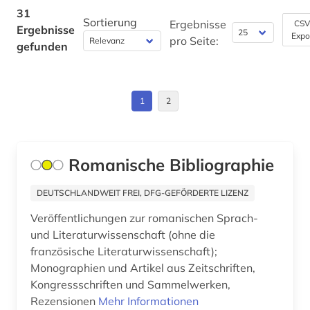
linguistik (3)
31
Sortierung
Ergebnisse
CSV
Ergebnisse
literatur (2)
Expo
pro Seite:
gefunden
literaturwissenschaft (12)
lusitanistik (5)
1
2
marketing (1)
medienwissenschaft (5)
Romanische Bibliographie
medizin (1)
DEUTSCHLANDWEIT FREI, DFG-GEFÖRDERTE LIZENZ
medizingeschichte (1)
Veröffentlichungen zur romanischen Sprach-
mediävistik (1)
und Literaturwissenschaft (ohne die
französische Literaturwissenschaft);
migration (1)
Monographien und Artikel aus Zeitschriften,
Kongressschriften und Sammelwerken,
musik (1)
Rezensionen
Mehr Informationen