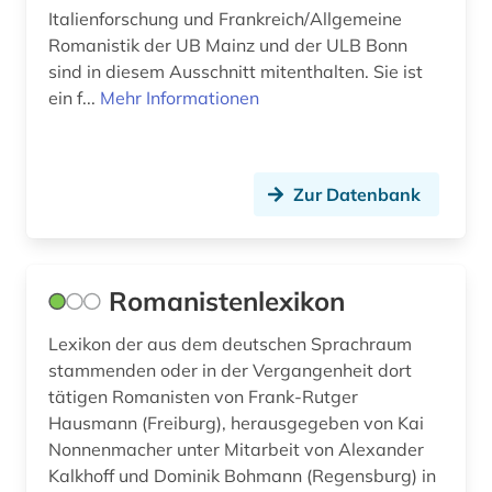
Italienforschung und Frankreich/Allgemeine
spanien (2)
Romanistik der UB Mainz und der ULB Bonn
sind in diesem Ausschnitt mitenthalten. Sie ist
spanisch (3)
ein f...
Mehr Informationen
spanische sprache (1)
sprache (2)
Zur Datenbank
sprachlehrbücher (1)
sprachwissenschaft (8)
Romanistenlexikon
text corpora (1)
Lexikon der aus dem deutschen Sprachraum
textkorpus (1)
stammenden oder in der Vergangenheit dort
thesaurus (1)
tätigen Romanisten von Frank-Rutger
Hausmann (Freiburg), herausgegeben von Kai
universitätsgeschichte (1)
Nonnenmacher unter Mitarbeit von Alexander
Kalkhoff und Dominik Bohmann (Regensburg) in
video (1)