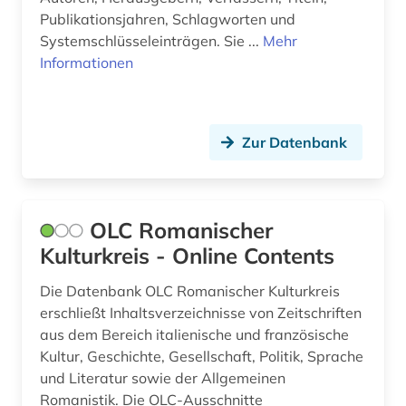
Publikationsjahren, Schlagworten und
romanische philologie (2)
Systemschlüsseleinträgen. Sie ...
Mehr
romanische sprachen (3)
Informationen
romanische sprachen und literaturen (1)
romanist (1)
Zur Datenbank
romanistik (31)
romanistin (1)
OLC Romanischer
schuchardt (1)
Kulturkreis - Online Contents
slawistik (2)
Die Datenbank OLC Romanischer Kulturkreis
erschließt Inhaltsverzeichnisse von Zeitschriften
sozialgeschichte (1)
aus dem Bereich italienische und französische
Kultur, Geschichte, Gesellschaft, Politik, Sprache
sozialwissenschaften (1)
und Literatur sowie der Allgemeinen
soziologie (1)
Romanistik. Die OLC-Ausschnitte