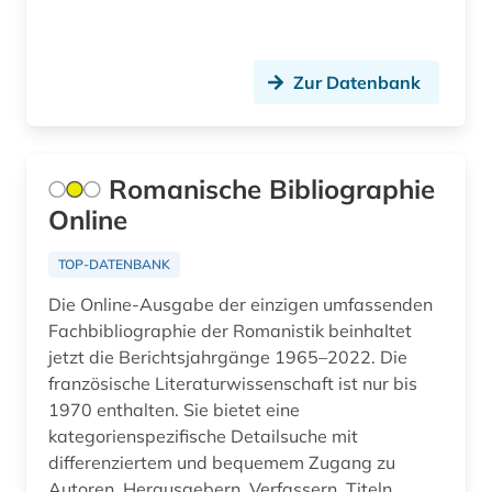
nachschlagewerk (1)
naturwissenschaft und technik
&lt;unterrichtsfach&gt; (1)
Zur Datenbank
nordamerika (1)
online-ressource (1)
Romanische Bibliographie
personenlexikon (1)
Online
philosophie (1)
TOP-DATENBANK
politologie (1)
Die Online-Ausgabe der einzigen umfassenden
Fachbibliographie der Romanistik beinhaltet
portugal (1)
jetzt die Berichtsjahrgänge 1965–2022. Die
französische Literaturwissenschaft ist nur bis
portugiesisch (2)
1970 enthalten. Sie bietet eine
quelle (1)
kategorienspezifische Detailsuche mit
differenziertem und bequemem Zugang zu
romania (1)
Autoren, Herausgebern, Verfassern, Titeln,