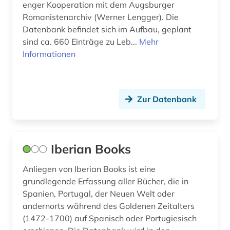
enger Kooperation mit dem Augsburger
Romanistenarchiv (Werner Lengger). Die
volltext (1)
Datenbank befindet sich im Aufbau, geplant
wirtschaftsgeschichte (1)
sind ca. 660 Einträge zu Leb...
Mehr
Informationen
wörterbuch (4)
zeitschriftenaufsatz (3)
Zur Datenbank
übersetzungswissenschaft (1)
übung (1)
Iberian Books
Anliegen von Iberian Books ist eine
grundlegende Erfassung aller Bücher, die in
Spanien, Portugal, der Neuen Welt oder
andernorts während des Goldenen Zeitalters
(1472-1700) auf Spanisch oder Portugiesisch