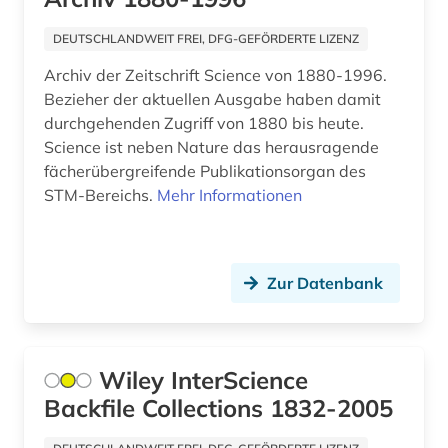
geisteswissenschaften (5)
DEUTSCHLANDWEIT FREI, DFG-GEFÖRDERTE LIZENZ
gen (1)
Archiv der Zeitschrift Science von 1880-1996.
genexpression (1)
Bezieher der aktuellen Ausgabe haben damit
durchgehenden Zugriff von 1880 bis heute.
geografie (1)
Science ist neben Nature das herausragende
fächerübergreifende Publikationsorgan des
geologie (1)
STM-Bereichs.
Mehr Informationen
geowissenschaften (2)
geschichte (3)
Zur Datenbank
geschichte der naturwissenschaften (1)
gesundheit (2)
Wiley InterScience
gesundheitsforschung (1)
Backfile Collections 1832-2005
gesundheitsförderung (1)