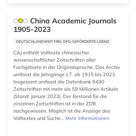
kosmetik (6)
China Academic Journals
kosmetische inhaltsstoffe (1)
1905-2023
krankenhaus (1)
DEUTSCHLANDWEIT FREI, DFG-GEFÖRDERTE LIZENZ
kristallstruktur (1)
CAJ enthält Volltexte chinesischer
kunst (2)
wissenschaftlicher Zeitschriften aller
Fachgebiete in der Originalsprache. Das Archiv
landwirtschaft (2)
umfasst die Jahrgänge z.T. ab 1915 bis 2023.
Insgesamt umfasst die Datenbank 8490
latein (1)
Zeitschriften mit mehr als 59 Millionen Artikeln
lehrmittel (2)
(Stand: Januar 2023). Der Bestand für die
einzelnen Zeitschriften ist in der ZDB
lernplattform (1)
nachgewiesen. Möglich ist die Anzeige des
Volltextes und Suche...
Mehr Informationen
lexikon (5)
literatur (1)