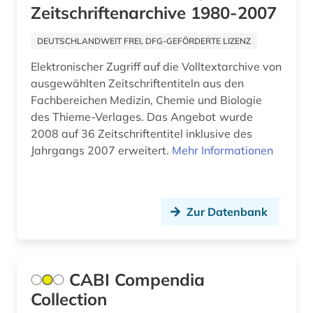
Zeitschriftenarchive 1980-2007
herbal remedies (1)
hilfsstoffe (2)
DEUTSCHLANDWEIT FREI, DFG-GEFÖRDERTE LIZENZ
Elektronischer Zugriff auf die Volltextarchive von
hirnforschung (1)
ausgewählten Zeitschriftentiteln aus den
hochschulschrift (1)
Fachbereichen Medizin, Chemie und Biologie
des Thieme-Verlages. Das Angebot wurde
hof (1)
2008 auf 36 Zeitschriftentitel inklusive des
Jahrgangs 2007 erweitert.
Mehr Informationen
homöopathie (2)
homöopathisches arzneibuch (1)
Zur Datenbank
hormon (2)
human genetics (1)
humoristische presse (1)
CABI Compendia
Collection
immunology (1)