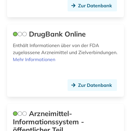
Zur Datenbank
nachwachsender rohstoff (1)
nahrungsergänzungsmittel (1)
DrugBank Online
naturheilkunde (1)
Enthält Informationen über von der FDA
naturprodukt (1)
zugelassene Arzneimittel und Zielverbindungen.
naturstoffchemie (1)
Mehr Informationen
naturwissenschaft (2)
naturwissenschaften (12)
Zur Datenbank
neuheit (3)
neuheitsrecherche (3)
Arzneimittel-
neurologie (1)
Informationssystem -
öffentlicher Teil
neurowissenschaft (1)