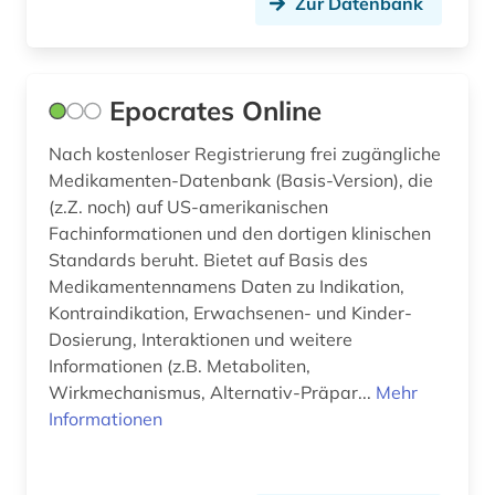
Zur Datenbank
protein science (1)
proteolytische enzyme (1)
prävention (1)
Epocrates Online
psychologie (3)
Nach kostenloser Registrierung frei zugängliche
Medikamenten-Datenbank (Basis-Version), die
publikationsserver (1)
(z.Z. noch) auf US-amerikanischen
Fachinformationen und den dortigen klinischen
pädagogik (2)
Standards beruht. Bietet auf Basis des
pädiatrie (1)
Medikamentennamens Daten zu Indikation,
Kontraindikation, Erwachsenen- und Kinder-
qualitätssicherung (1)
Dosierung, Interaktionen und weitere
Informationen (z.B. Metaboliten,
quelle (1)
Wirkmechanismus, Alternativ-Präpar...
Mehr
Informationen
raumfahrtmedizin (1)
recherche (3)