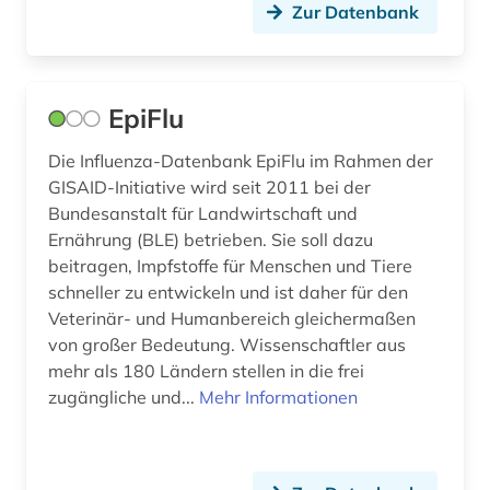
philosophie des mittelalters (1)
Zur Datenbank
philosopie in der welt des islam (1)
physik (3)
EpiFlu
physikalische chemie (1)
Die Influenza-Datenbank EpiFlu im Rahmen der
GISAID-Initiative wird seit 2011 bei der
physiotherapie (1)
Bundesanstalt für Landwirtschaft und
phytomedizin (medizin) (1)
Ernährung (BLE) betrieben. Sie soll dazu
beitragen, Impfstoffe für Menschen und Tiere
phytopharmakon (1)
schneller zu entwickeln und ist daher für den
Veterinär- und Humanbereich gleichermaßen
polymers (1)
von großer Bedeutung. Wissenschaftler aus
preprint server (1)
mehr als 180 Ländern stellen in die frei
zugängliche und...
Mehr Informationen
produktqualität (1)
produktsicherheit (1)