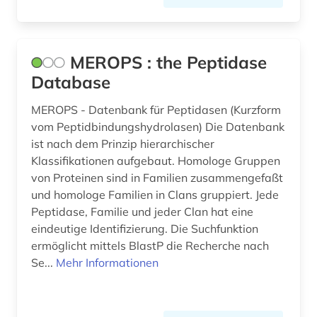
pflanzenschutz (1)
pflanzenschutzmittel (1)
MEROPS : the Peptidase
pharmaindustrie (1)
Database
pharmakologie (15)
MEROPS - Datenbank für Peptidasen (Kurzform
pharmakopöe (3)
vom Peptidbindungshydrolasen) Die Datenbank
ist nach dem Prinzip hierarchischer
pharmakotherapie (2)
Klassifikationen aufgebaut. Homologe Gruppen
von Proteinen sind in Familien zusammengefaßt
pharmazeutische industrie (4)
und homologe Familien in Clans gruppiert. Jede
pharmazeutische stoffe (3)
Peptidase, Familie und jeder Clan hat eine
eindeutige Identifizierung. Die Suchfunktion
pharmazeutischer wirkstoff (1)
ermöglicht mittels BlastP die Recherche nach
Se...
Mehr Informationen
pharmazeutisches produkt (1)
pharmazie (253)