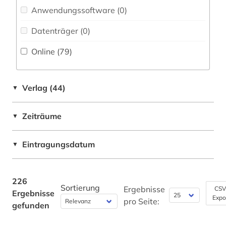
brief (1)
Anwendungssoftware (0
)
briefsammlung (1)
Datenträger (0
)
buchbestand (1)
Online (79
)
cd-rom (1)
cell biology (1)
Verlag (44)
▼
charles (1809-1882) (1)
Zeiträume
▼
chemie (105)
Eintragungsdatum
▼
chemie fachdidaktik (1)
chemikalie (4)
226
Sortierung
chemikalien (1)
Ergebnisse
CSV
Ergebnisse
Expo
pro Seite:
gefunden
chemische formel (1)