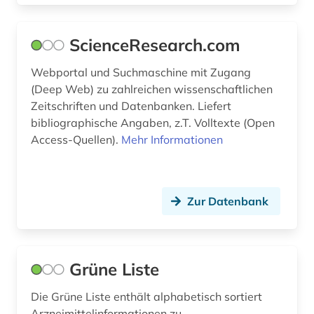
schwangerschaft (1)
schweiz (2)
ScienceResearch.com
seltene krankheit (1)
Webportal und Suchmaschine mit Zugang
(Deep Web) zu zahlreichen wissenschaftlichen
sicherheitsdatenblatt (1)
Zeitschriften und Datenbanken. Liefert
bibliographische Angaben, z.T. Volltexte (Open
sicherheitstechnik (1)
Access-Quellen).
Mehr Informationen
sozialwissenschaften (7)
spanisch (1)
Zur Datenbank
spektroskopie (1)
sportwissenschaft (1)
Grüne Liste
stand der technik (3)
Die Grüne Liste enthält alphabetisch sortiert
statistik (4)
Arzneimittelinformationen zu