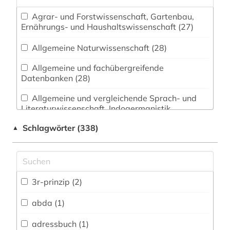
Agrar- und Forstwissenschaft, Gartenbau,
Ernährungs- und Haushaltswissenschaft (27)
Allgemeine Naturwissenschaft (28)
Allgemeine und fachübergreifende
Datenbanken (28)
Allgemeine und vergleichende Sprach- und
Literaturwissenschaft. Indogermanistik.
Außereuropäische Sprachen und Literaturen (4)
Schlagwörter (338)
▲
Anglistik. Amerikanistik (4)
Archäologie (2)
Architektur, Bauingenieur- und
3r-prinzip (2)
Vermessungswesen (15)
abda (1)
Biologie, Biotechnologie (83)
adressbuch (1)