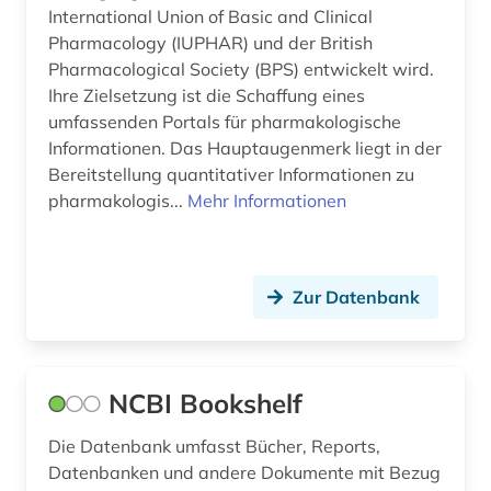
International Union of Basic and Clinical
umweltschutz (1)
Pharmacology (IUPHAR) und der British
Pharmacological Society (BPS) entwickelt wird.
umweltwissenschaften (1)
Ihre Zielsetzung ist die Schaffung eines
unfallmedizin (1)
umfassenden Portals für pharmakologische
Informationen. Das Hauptaugenmerk liegt in der
usa (1)
Bereitstellung quantitativer Informationen zu
pharmakologis...
Mehr Informationen
vergiftung (2)
verhalten (1)
Zur Datenbank
versuchstiere (1)
verzeichnis (8)
veterinärmedizin (2)
NCBI Bookshelf
visman (1)
Die Datenbank umfasst Bücher, Reports,
Datenbanken und andere Dokumente mit Bezug
vorabdruck (1)