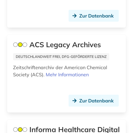
discovery system (1)
Zur Datenbank
dokumentenserver (1)
droge (2)
ACS Legacy Archives
drogen (3)
duftstoff (1)
DEUTSCHLANDWEIT FREI, DFG-GEFÖRDERTE LIZENZ
Zeitschriftenarchiv der American Chemical
ejournals (1)
Society (ACS).
Mehr Informationen
elektronische zeitschrift (7)
elektronisches buch (5)
Zur Datenbank
elektronisches publizieren (1)
emil von behring (1)
Informa Healthcare Digital
endokrinologie (2)