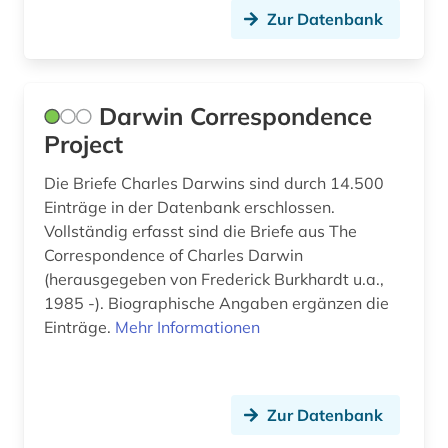
recht (1)
Zur Datenbank
rechtswissenschaften (1)
rehabilitation (1)
Darwin Correspondence
repository (1)
Project
richtlinie (1)
Die Briefe Charles Darwins sind durch 14.500
Einträge in der Datenbank erschlossen.
röntgenbeugung (1)
Vollständig erfasst sind die Briefe aus The
Correspondence of Charles Darwin
samuel hahnemann (1755 - 1843) (2)
(herausgegeben von Frederick Burkhardt u.a.,
satirezeitung (1)
1985 -). Biographische Angaben ergänzen die
Einträge.
Mehr Informationen
schadstoffe (1)
schriftverkehr (1)
Zur Datenbank
schutzzertifikat (1)