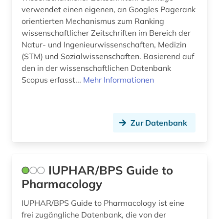
verwendet einen eigenen, an Googles Pagerank
theologie (1)
orientierten Mechanismus zum Ranking
theoretische chemie (1)
wissenschaftlicher Zeitschriften im Bereich der
Natur- und Ingenieurwissenschaften, Medizin
therapie (1)
(STM) und Sozialwissenschaften. Basierend auf
den in der wissenschaftlichen Datenbank
tierarzneimittel (1)
Scopus erfasst...
Mehr Informationen
tierversuch (6)
topographische anatomie (1)
Zur Datenbank
toxikologie (9)
toxikologische bewertung (1)
IUPHAR/BPS Guide to
toxin (1)
Pharmacology
toxizität (2)
IUPHAR/BPS Guide to Pharmacology ist eine
umweltchemikalie (1)
frei zugängliche Datenbank, die von der