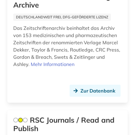
Archive
energie (1)
DEUTSCHLANDWEIT FREI, DFG-GEFÖRDERTE LIZENZ
englisch (2)
Das Zeitschriftenarchiv beinhaltet das Archiv
europa (2)
von 153 medizinischen und pharmazeutischen
Zeitschriften der renommierten Verlage Marcel
europäische union (3)
Dekker, Taylor & Francis, Routledge, CRC Press,
Gordon & Breach, Swets & Zeitlinger und
evaluation (2)
Ashley.
Mehr Informationen
evidenz-basierte medizin (5)
farnpflanze (1)
Zur Datenbank
fertigarzneimittel (2)
forschungsdaten (1)
RSC Journals / Read and
forschungsprojekt (1)
Publish
französisch (1)