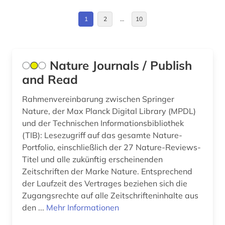
chemische verbindungen (1)
1
2
…
10
chemistry (2)
china (1)
Nature Journals / Publish
covid-19 (1)
and Read
cytokine (1)
Rahmenvereinbarung zwischen Springer
darwin, charles | naturwissenschaftler;
Nature, der Max Planck Digital Library (MPDL)
biologe; geologe (1)
und der Technischen Informationsbibliothek
(TIB): Lesezugriff auf das gesamte Nature-
datenmanagement (1)
Portfolio, einschließlich der 27 Nature-Reviews-
datensammlung (3)
Titel und alle zukünftig erscheinenden
Zeitschriften der Marke Nature. Entsprechend
deutschland (3)
der Laufzeit des Vertrages beziehen sich die
Zugangsrechte auf alle Zeitschrifteninhalte aus
diagnose (1)
den ...
Mehr Informationen
discovery service (1)