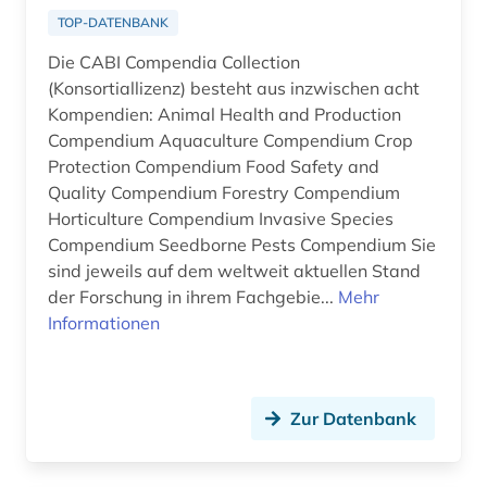
impact faktoren (1)
TOP-DATENBANK
Die CABI Compendia Collection
indien (1)
(Konsortiallizenz) besteht aus inzwischen acht
influenza (1)
Kompendien: Animal Health and Production
Compendium Aquaculture Compendium Crop
informatik (1)
Protection Compendium Food Safety and
Quality Compendium Forestry Compendium
information und dokumentation (1)
Horticulture Compendium Invasive Species
Compendium Seedborne Pests Compendium Sie
informationsmanagement (1)
sind jeweils auf dem weltweit aktuellen Stand
informationssystem (1)
der Forschung in ihrem Fachgebie...
Mehr
Informationen
ingenieurwissenschaften (1)
inhaltsstoff (1)
Zur Datenbank
inhaltsstoffe (1)
inhaltsverzeichnis (1)