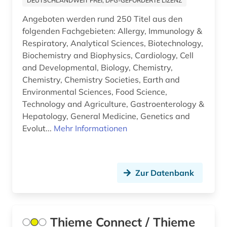
DEUTSCHLANDWEIT FREI, DFG-GEFÖRDERTE LIZENZ
gesundheitsschädlicher stoff (3)
Angeboten werden rund 250 Titel aus den
gesundheitsversorgung (1)
folgenden Fachgebieten: Allergy, Immunology &
Respiratory, Analytical Sciences, Biotechnology,
gesundheitswesen (4)
Biochemistry and Biophysics, Cardiology, Cell
and Developmental, Biology, Chemistry,
gewerbliche schutzrechte (4)
Chemistry, Chemistry Societies, Earth and
gewerblicher rechtsschutz (5)
Environmental Sciences, Food Science,
Technology and Agriculture, Gastroenterology &
giftstoffe (1)
Hepatology, General Medicine, Genetics and
Evolut...
Mehr Informationen
grenzwert (1)
grippe (1)
Zur Datenbank
grippeviren (1)
hebammenwissenschaft (1)
heilpflanzen (5)
Thieme Connect / Thieme