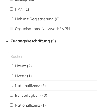
Sport (8)
HAN (1)
arzneistoff (1)
Technik (26)
arzneistoffe (2)
Link mit Registrierung (6)
Theologie und Religionswissenschaften (3)
Organisations-Netzwerk / VPN
aufgabensammlung (1)
Werkstoffwissenschaften und
Shibboleth
behandlung (1)
Fertigungstechnik (21)
Zugangsbeschriftung (9)
▲
Zugriff vor Ort
behringwerke (1)
Wirtschaftswissenschaften (14)
Wissenschaftskunde, Forschung, Hochschul-,
berlin (1)
Museumswesen (3)
Lizenz (2)
berufskrankheit (1)
Lizenz (1)
bevölkerungswissenschaft (1)
Nationallizenz (8)
bibliografie (11)
frei verfügbar (70)
bibliographie (4)
Nationallizenz (1)