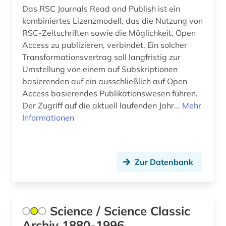
Das RSC Journals Read and Publish ist ein
freie plattform (1)
kombiniertes Lizenzmodell, das die Nutzung von
RSC-Zeitschriften sowie die Möglichkeit, Open
förderpreis für deutsche wissenschaftler im g.
Access zu publizieren, verbindet. Ein solcher
w. leibniz-programm (1)
Transformationsvertrag soll langfristig zur
galenik (2)
Umstellung von einem auf Subskriptionen
basierenden auf ein ausschließlich auf Open
gebrauchsmuster (4)
Access basierendes Publikationswesen führen.
Der Zugriff auf die aktuell laufenden Jahr...
Mehr
gebrauchsmusteranmeldung (3)
Informationen
gebrauchsmusterrecht (3)
gefahrstoff (1)
Zur Datenbank
gefahrstoffe (1)
gefährlicher arbeitsstoff (1)
Science / Science Classic
gehirn (3)
Archiv 1880-1996