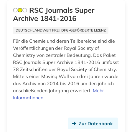
innere medizin (2)
RSC Journals Super
Archive 1841-2016
inorganic (1)
DEUTSCHLANDWEIT FREI, DFG-GEFÖRDERTE LIZENZ
internationaler vergleich (1)
Für die Chemie und deren Teilbereiche sind die
internetportal (1)
Veröffentlichungen der Royal Society of
Chemistry von zentraler Bedeutung. Das Paket
japan (1)
RSC Journals Super Archive 1841-2016 umfasst
klinische medizin (1)
78 Zeitschriften der Royal Society of Chemistry.
Mittels einer Moving Wall von drei Jahren wurde
klinische prüfung (1)
das Archiv von 2014 bis 2016 um den jährlich
anschließenden Jahrgang erweitert.
Mehr
klinischer test (1)
Informationen
klinisches experiment (5)
kommentar (1)
Zur Datenbank
konfekt (1)