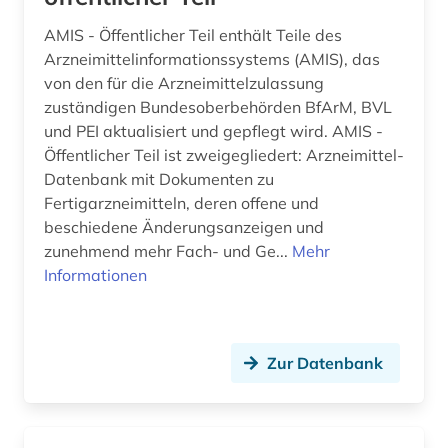
AMIS - Öffentlicher Teil enthält Teile des
neurowissenschaften (2)
Arzneimittelinformationssystems (AMIS), das
neutronenbeugung (1)
von den für die Arzneimittelzulassung
zuständigen Bundesoberbehörden BfArM, BVL
newsletter (1)
und PEI aktualisiert und gepflegt wird. AMIS -
Öffentlicher Teil ist zweigegliedert: Arzneimittel-
niederländisch (1)
Datenbank mit Dokumenten zu
Fertigarzneimitteln, deren offene und
notfallmedizin (1)
beschiedene Änderungsanzeigen und
oecd (2)
zunehmend mehr Fach- und Ge...
Mehr
Informationen
online-publikation (2)
open access (3)
Zur Datenbank
open access transformation (2)
open data (1)