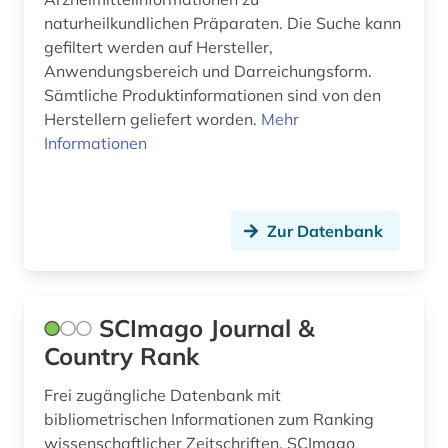
stoff (1)
naturheilkundlichen Präparaten. Die Suche kann
gefiltert werden auf Hersteller,
stoffdaten (1)
Anwendungsbereich und Darreichungsform.
Sämtliche Produktinformationen sind von den
stoffdatenbank (1)
Herstellern geliefert worden.
Mehr
Informationen
stoffliste (1)
substanz (1)
suchmaschine (1)
Zur Datenbank
synthetische methoden (1)
südafrika (1)
SCImago Journal &
tabelle (1)
Country Rank
technik (10)
Frei zugängliche Datenbank mit
bibliometrischen Informationen zum Ranking
technische chemie (1)
wissenschaftlicher Zeitschriften. SCImago