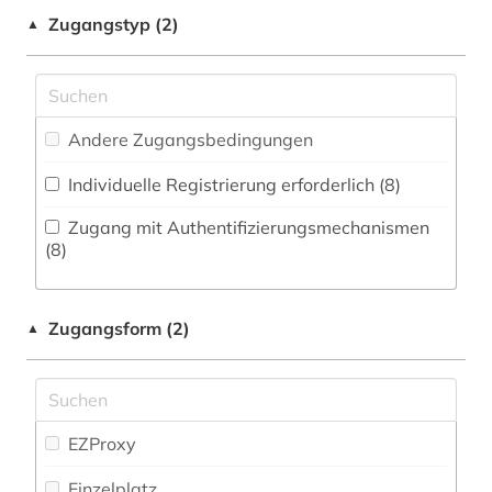
Zeitungs-, Zeitschriftenbibliographie (0
)
Musikwissenschaft (3)
Zugangstyp (2)
▲
arzneimittelinformation (1)
Natur- und Umweltschutz (11)
arzneimittelinformationen (1)
Pädagogik (6)
arzneimittelinformationssystem (1)
Andere Zugangsbedingungen
Philosophie (4)
arzneimittelmarkt (2)
Individuelle Registrierung erforderlich (8)
Physik (23)
arzneimittelprüfung (1)
Zugang mit Authentifizierungsmechanismen
Politologie (7)
(8)
arzneimittelrecht (1)
Psychologie (20)
arzneimittelrezeptor (1)
Zugangsform (2)
▲
Rechtswissenschaft (10)
arzneimittelsicherheit (1)
Romanistik (4)
arzneimittelwechselwirkung (2)
Slavistik (2)
EZProxy
arzneimittelzulassung (1)
Soziologie (10)
Einzelplatz
arzneipflanzen (1)