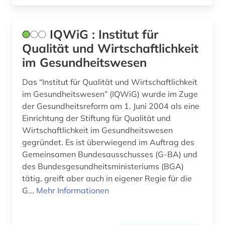
mittelenglisch (1)
IQWiG : Institut für
molecular biology (1)
Qualität und Wirtschaftlichkeit
molekularbiologie (1)
im Gesundheitswesen
molekulare medizin (1)
Das “Institut für Qualität und Wirtschaftlichkeit
im Gesundheitswesen” (IQWiG) wurde im Zuge
molekularpharmakologie (1)
der Gesundheitsreform am 1. Juni 2004 als eine
Einrichtung der Stiftung für Qualität und
molekularphysik und chemische physik (1)
Wirtschaftlichkeit im Gesundheitswesen
multidisziplinäre chemie (1)
gegründet. Es ist überwiegend im Auftrag des
Gemeinsamen Bundesausschusses (G-BA) und
nachhaltigkeit (1)
des Bundesgesundheitsministeriums (BGA)
tätig, greift aber auch in eigener Regie für die
nachlass (1)
G...
Mehr Informationen
nachrichtendienst (1)
nachschlagewerk (5)