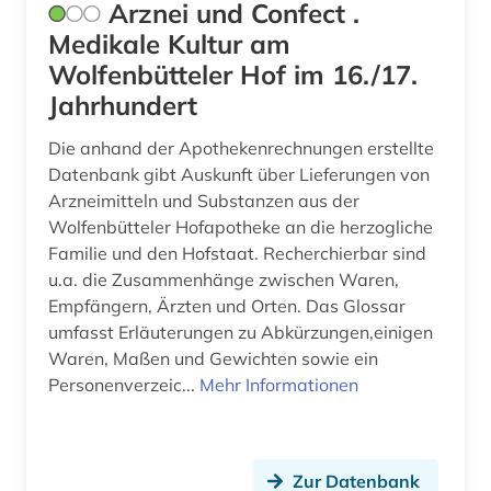
open science (1)
Arznei und Confect .
Medikale Kultur am
organic (1)
Wolfenbütteler Hof im 16./17.
organische chemie (3)
Jahrhundert
parasitologie (1)
Die anhand der Apothekenrechnungen erstellte
Datenbank gibt Auskunft über Lieferungen von
patent (7)
Arzneimitteln und Substanzen aus der
Wolfenbütteler Hofapotheke an die herzogliche
patentanmeldung (4)
Familie und den Hofstaat. Recherchierbar sind
patente (2)
u.a. die Zusammenhänge zwischen Waren,
Empfängern, Ärzten und Orten. Das Glossar
patentrecht (4)
umfasst Erläuterungen zu Abkürzungen,einigen
Waren, Maßen und Gewichten sowie ein
patient (1)
Personenverzeic...
Mehr Informationen
peptidase (2)
pflanzen (1)
Zur Datenbank