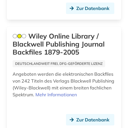
Zur Datenbank
materialwissenschaft (1)
mathematik (2)
medikament (1)
Wiley Online Library /
Blackwell Publishing Journal
medizin (34)
Backfiles 1879-2005
medizingeschichte <fach> (1)
DEUTSCHLANDWEIT FREI, DFG-GEFÖRDERTE LIZENZ
medizinische ausbildung (1)
Angeboten werden die elektronischen Backfiles
medizinische einrichtung (1)
von 242 Titeln des Verlags Blackwell Publishing
(Wiley-Blackwell) mit einem breiten fachlichen
membranproteine (1)
Spektrum.
Mehr Informationen
membrantransport (1)
mikrobiologie (2)
Zur Datenbank
mikroorganismen (1)