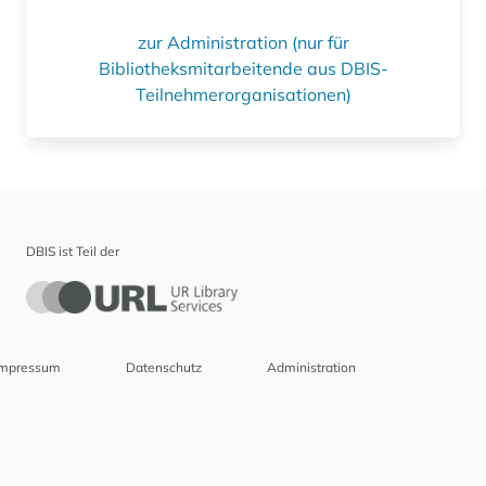
zur Administration (nur für
Bibliotheksmitarbeitende aus DBIS-
Teilnehmerorganisationen)
DBIS ist Teil der
Impressum
Datenschutz
Administration