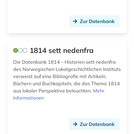
ausländer (2)
ausländisches kulturgut (1)
Zur Datenbank
aussenpolitik (1)
ausstellung (4)
1814 sett nedenfra
ausstellungskatalog (2)
Die Datenbank 1814 – Historien sett nedenfra
des Norwegischen Lokalgeschichtlichen Instituts
australien (9)
verweist auf eine Bibliografie mit Artikeln,
auswanderer (3)
Büchern und Buchkapiteln, die das Thema 1814
aus lokaler Perspektive beleuchten.
Mehr
auswanderung (14)
Informationen
auswanderungspolitik (1)
ausweisung (1)
Zur Datenbank
auswärtiger ausschuss des deutschen