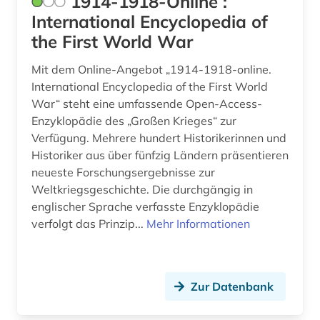
1914-1918-Online :
beeinträchtigung (1)
International Encyclopedia of
the First World War
begriffsgeschichte &amp;lt;fach&amp;gt; (1)
Mit dem Online-Angebot „1914-1918-online.
begräbnis (1)
International Encyclopedia of the First World
begräbnisstätte (1)
War“ steht eine umfassende Open-Access-
Enzyklopädie des „Großen Krieges“ zur
behinderung (2)
Verfügung. Mehrere hundert Historikerinnen und
Historiker aus über fünfzig Ländern präsentieren
behringwerke (1)
neueste Forschungsergebnisse zur
Weltkriegsgeschichte. Die durchgängig in
behörde (1)
englischer Sprache verfasste Enzyklopädie
behörden (1)
verfolgt das Prinzip...
Mehr Informationen
belgien (7)
belletristik (1)
Zur Datenbank
belzyze (1)