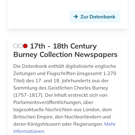
assyriologie (1)
Zur Datenbank
astronomie (2)
atlas (10)
atomare bedrohung (1)
17th - 18th Century
Burney Collection Newspapers
audio recordings (1)
Die Datenbank enthält digitalisierte englische
audiodatei (2)
Zeitungen und Flugschriften (insgesamt 1.270
Titel) des 17. und 18. Jahrhunderts aus der
audioführung (1)
Sammlung des Geistlichen Charles Burney
audiothek (1)
(1757-1817). Der Inhalt erstreckt sich von
Parlamentsveröffentlichungen, über
audiovisuelles material (2)
tagesaktuelle Nachrichten aus London, dem
Britischen Empire, den Nachbarländern und
aufgebot (1)
deren Königshäusern oder Regierungen.
Mehr
aufklärung (10)
Informationen