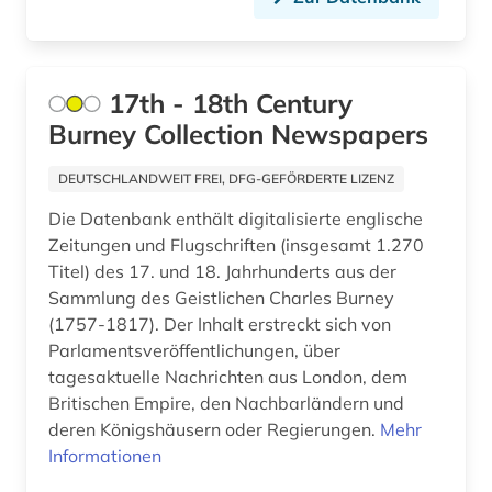
artek (2)
arzneimittel (1)
17th - 18th Century
arzt (1)
Burney Collection Newspapers
asch (1)
DEUTSCHLANDWEIT FREI, DFG-GEFÖRDERTE LIZENZ
aschach (1)
Die Datenbank enthält digitalisierte englische
Zeitungen und Flugschriften (insgesamt 1.270
aschaffenburg (1)
Titel) des 17. und 18. Jahrhunderts aus der
asean (1)
Sammlung des Geistlichen Charles Burney
(1757-1817). Der Inhalt erstreckt sich von
asiatische studien (1)
Parlamentsveröffentlichungen, über
tagesaktuelle Nachrichten aus London, dem
asien (11)
Britischen Empire, den Nachbarländern und
asienforschung (4)
deren Königshäusern oder Regierungen.
Mehr
Informationen
assisi (1)