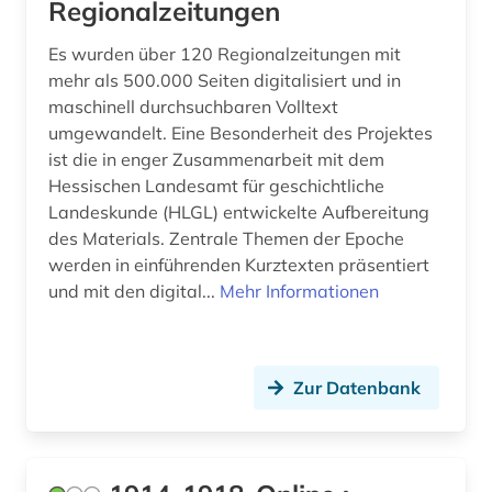
Regionalzeitungen
bauernkrieg &lt (1)
Es wurden über 120 Regionalzeitungen mit
bauingenieurwesen (1)
mehr als 500.000 Seiten digitalisiert und in
maschinell durchsuchbaren Volltext
bautzen (1)
umgewandelt. Eine Besonderheit des Projektes
bauunternehmer (1)
ist die in enger Zusammenarbeit mit dem
Hessischen Landesamt für geschichtliche
bauwerk (1)
Landeskunde (HLGL) entwickelte Aufbereitung
des Materials. Zentrale Themen der Epoche
bayerisch-schwaben (1)
werden in einführenden Kurztexten präsentiert
bayerische motoren-werke (1)
und mit den digital...
Mehr Informationen
bayerische staatsbibliothek (4)
bayern (25)
Zur Datenbank
bayern. bayerische staatsregierung (1)
beamter (1)