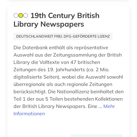
ben (1)
19th Century British
benedikt &lt (1)
Library Newspapers
benediktinerabtei (1)
DEUTSCHLANDWEIT FREI, DFG-GEFÖRDERTE LIZENZ
benediktinerkloster sankt salvator und
Die Datenbank enthält als repräsentative
bonifatius (1)
Auswahl aus der Zeitungssammlung der British
Library die Volltexte von 47 britischen
beneluxländer (1)
Zeitungen des 19. Jahrhunderts (ca. 2 Mio.
benin (1)
digitalisierte Seiten), wobei die Auswahl sowohl
überregionale als auch regionale Zeitungen
benjamin (1)
berücksichtigt. Die Nationallizenz beinhaltet den
Teil 1 der aus 5 Teilen bestehenden Kollektionen
berber (1)
der British Library Newspapers. Eine ...
Mehr
bergbau (2)
Informationen
bergen (2)