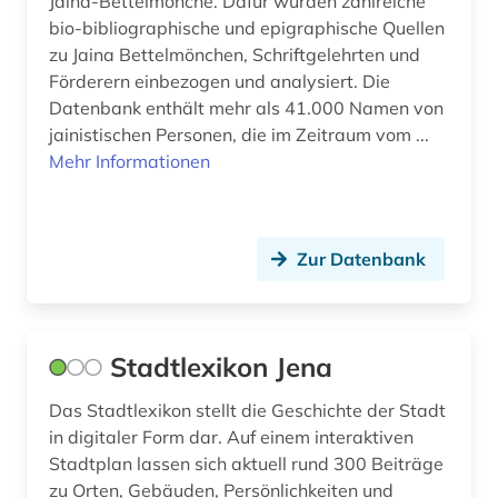
Jaina-Bettelmönche. Dafür wurden zahlreiche
Rheinland-Pfalz (13)
bio-bibliographische und epigraphische Quellen
altnorwegisch (1)
Roemisches Reich (17)
zu Jaina Bettelmönchen, Schriftgelehrten und
Förderern einbezogen und analysiert. Die
altokzitanisch (2)
Rumänien (14)
Datenbank enthält mehr als 41.000 Namen von
altorientalistik (2)
jainistischen Personen, die im Zeitraum vom ...
Russland, Sowjetunion (88)
Mehr Informationen
altschwedisch (1)
Saarland (7)
altsächsisch (1)
Sachsen (23)
Zur Datenbank
amager (1)
Sachsen-Anhalt (8)
american indian movement (1)
Schleswig-Holstein (8)
american numismatic society (2)
Stadtlexikon Jena
Schweden (197)
amerika (31)
Das Stadtlexikon stellt die Geschichte der Stadt
Schweiz (38)
in digitaler Form dar. Auf einem interaktiven
amerika + schwarze (1)
Serbien (12)
Stadtplan lassen sich aktuell rund 300 Beiträge
zu Orten, Gebäuden, Persönlichkeiten und
amerikanische geschichte (7)