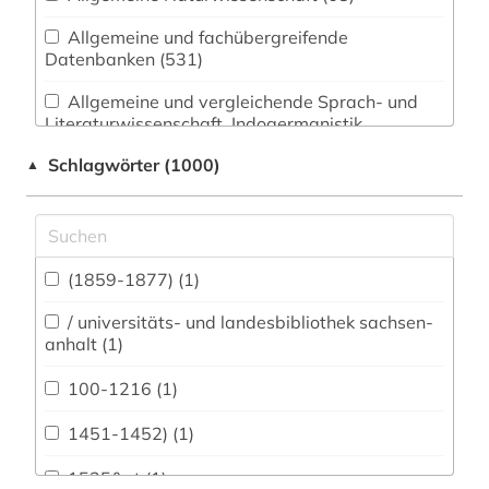
Allgemeine und fachübergreifende
Datenbanken (531)
Allgemeine und vergleichende Sprach- und
Literaturwissenschaft. Indogermanistik.
Außereuropäische Sprachen und Literaturen
Schlagwörter (1000)
▲
(203)
Anglistik. Amerikanistik (222)
Archäologie (172)
(1859-1877) (1)
Architektur, Bauingenieur- und
Vermessungswesen (86)
/ universitäts- und landesbibliothek sachsen-
anhalt (1)
Biologie, Biotechnologie (51)
100-1216 (1)
Buch- und Bibliothekswesen,
Informationswissenschaft (178)
1451-1452) (1)
Chemie und Pharmazie (34)
1525&gt (1)