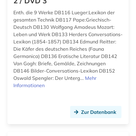
2 / DVD 3
anschrift (1)
Enth. die 9 Werke DB116 Lueger:Lexikon der
ansichtskarte (1)
gesamten Technik DB117 Pape:Griechisch-
ansichtspostkarte (4)
Deutsch DB130 Wolfgang Amadeus Mozart:
Leben und Werk DB133 Herders Conversations-
antarktika (1)
Lexikon (1854-1857) DB134 Edmund Reitter:
Die Käfer des deutschen Reiches (Fauna
antarktis (2)
Germanica) DB136 Erotische Literatur DB142
anthologie (7)
Van Gogh: Briefe, Gemälde, Zeichnungen
DB146 Bilder-Conversations-Lexikon DB152
anthropologie (11)
Oswald Spengler: Der Unterg...
Mehr
Informationen
anthroposophie (1)
anthropozän (1)
Zur Datenbank
antifaschismus (2)
antiheld (1)