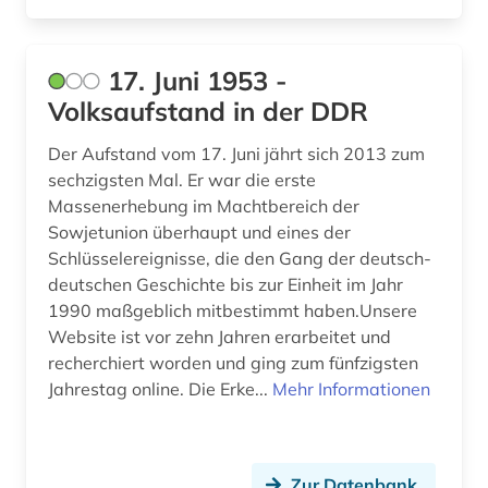
archäologie (29)
archäologische stätte (1)
17. Juni 1953 -
Volksaufstand in der DDR
argentinien (3)
arisierung (1)
Der Aufstand vom 17. Juni jährt sich 2013 zum
sechzigsten Mal. Er war die erste
arkadien (1)
Massenerhebung im Machtbereich der
Sowjetunion überhaupt und eines der
arktis (5)
Schlüsselereignisse, die den Gang der deutsch-
deutschen Geschichte bis zur Einheit im Jahr
armeezeitungen (1)
1990 maßgeblich mitbestimmt haben.Unsere
armenfürsorge (4)
Website ist vor zehn Jahren erarbeitet und
recherchiert worden und ging zum fünfzigsten
armenien (2)
Jahrestag online. Die Erke...
Mehr Informationen
armenien (west) (1)
artefakte (1)
Zur Datenbank