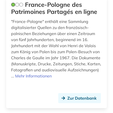
France-Pologne des
alltagsleben (1)
Luxemburg (5)
Patrimoines Partagés en ligne
altbestand (2)
Makedonien (6)
"France-Pologne" enthält eine Sammlung
digitalisierter Quellen zu den französisch-
altdänisch (1)
Malta (1)
polnischen Beziehungen über einen Zeitraum
alte drucke (1)
von fünf Jahrhunderten, beginnend im 16.
Mecklenburg-Vorpommern (11)
Jahrhundert mit der Wahl von Henri de Valois
alte geschichte (9)
Mittelamerika (31)
zum König von Polen bis zum Polen-Besuch von
Charles de Gaulle im Jahr 1967. Die Dokumente
alte landesschule korbach (1)
Moldawien (7)
(Manuskripte, Drucke, Zeitungen, Stiche, Karten,
alter orient (4)
Fotografien und audiovisuelle Aufzeichnungen)
Monaco (1)
...
Mehr Informationen
alternativbewegung (2)
Montenegro (8)
altersversorung (1)
Niederlande (56)
Zur Datenbank
altertum (18)
Niedersachsen (27)
altertumswissenschaft (19)
Nordamerika (21)