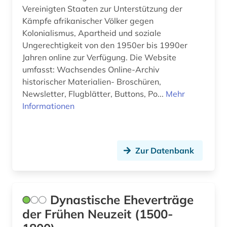
Vereinigten Staaten zur Unterstützung der
afro-amerikanische geschichte (1)
Europa (83)
Kämpfe afrikanischer Völker gegen
afroamerikaner (2)
Kolonialismus, Apartheid und soziale
Finnland (42)
Ungerechtigkeit von den 1950er bis 1990er
agder (1)
Frankreich (64)
Jahren online zur Verfügung. Die Website
umfasst: Wachsendes Online-Archiv
agence france-presse (1)
GUS (5)
historischer Materialien- Broschüren,
Newsletter, Flugblätter, Buttons, Po...
Mehr
agrargeschichte (1)
Gibraltar (1)
Informationen
agrarkultur (1)
Griechenland (4)
ahnenforschung (1)
Griechenland (Altertum) (14)
Zur Datenbank
akdademie der künste (1)
Großbritannien (116)
akte (2)
Hamburg (8)
Dynastische Eheverträge
aktiengesellschaft (1)
Hessen (18)
der Frühen Neuzeit (1500-
albanien (1)
Irland (15)