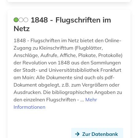
bundestages (1)
authentizität (1)
1848 - Flugschriften im
Netz
autobiografie (3)
autobiografische literatur (4)
1848 - Flugschriften im Netz bietet den Online-
Zugang zu Kleinschrifttum (Flugblätter,
autobiographie (1)
Anschläge, Aufrufe, Affiche, Plakate, Protokolle)
der Revolution von 1848 aus den Sammlungen
autografen (1)
der Stadt- und Universitätsbibliothek Frankfurt
am Main: Alle Dokumente sind auch als pdf-
autograph (3)
Dokument abgelegt, z.B. zum Vergrößern oder
autor (2)
Ausdrucken. Die bibliographischen Angaben zu
den einzelnen Flugschriften - ...
Mehr
außenhandel (3)
Informationen
außenministerium (3)
außenpolitik (18)
Zur Datenbank