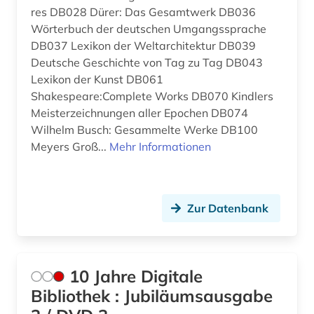
anarchist (1)
USA (139)
res DB028 Dürer: Das Gesamtwerk DB036
Wörterbuch der deutschen Umgangssprache
anarchosyndikalismus (1)
Ukraine (26)
DB037 Lexikon der Weltarchitektur DB039
anden (1)
Deutsche Geschichte von Tag zu Tag DB043
Ungarn (25)
Lexikon der Kunst DB061
andreas (1)
Vatikanstadt (3)
Shakespeare:Complete Works DB070 Kindlers
Meisterzeichnungen aller Epochen DB074
anfänge - 1965 (1)
Zypern (2)
Wilhelm Busch: Gesammelte Werke DB100
anglikanische kirche der provinz uganda (1)
Meyers Groß...
Mehr Informationen
anglistik (5)
anglo-amerikanische beziehungen (1)
Zur Datenbank
angloamerika (1)
angloamerikanischer kulturraum (1)
10 Jahre Digitale
anne frank (1)
Bibliothek : Jubiläumsausgabe