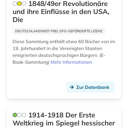
1848/49er Revolutionäre
baltikum (4)
und ihre Einflüsse in den USA,
bamberg (1)
Die
bamberg kreis (1)
DEUTSCHLANDWEIT FREI, DFG-GEFÖRDERTE LIZENZ
banknote (1)
Diese Sammlung enthält etwa 60 Bücher von im
19. Jahrhundert in die Vereinigten Staaten
bantusprachen (1)
emigrierten deutschsprachigen Bürgern. (E-
Book-Sammlung)
Mehr Informationen
barbosa (1)
barock (2)
bartensleben <familie> (1)
Zur Datenbank
barßel (1)
baudenkmal (2)
1914-1918 Der Erste
bauernhof (5)
Weltkrieg im Spiegel hessischer