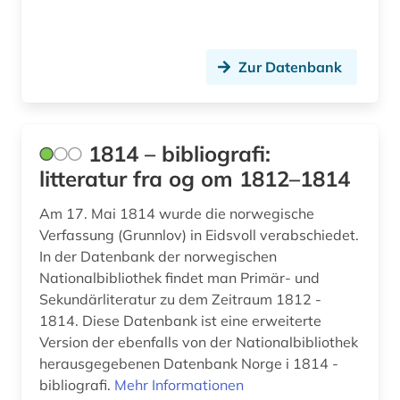
aufsatz (1)
aufsatzsammlung (5)
Zur Datenbank
augenzeuge (8)
augenzeugenbericht (1)
1814 – bibliografi:
augsburg (1)
litteratur fra og om 1812–1814
augustinus (1)
Am 17. Mai 1814 wurde die norwegische
Verfassung (Grunnlov) in Eidsvoll verabschiedet.
auktionshaus (1)
In der Datenbank der norwegischen
Nationalbibliothek findet man Primär- und
aurelius (1)
Sekundärliteratur zu dem Zeitraum 1812 -
ausbildung (2)
1814. Diese Datenbank ist eine erweiterte
Version der ebenfalls von der Nationalbibliothek
auschwitz-prozess (3)
herausgegebenen Datenbank Norge i 1814 -
bibliografi.
Mehr Informationen
ausgrabung (2)