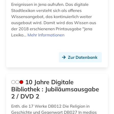
Skandinavien (11)
Ereignissen in Jena aufrufen. Das digitale
amerikanische revolution (1)
Stadtlexikon versteht sich als offenes
Slowakei (20)
Wissensangebot, das kontinuierlich weiter
amerikanischer bürgerkrieg (1)
Slowenien (11)
ausgebaut wird. Damit wird das Wissen aus
der 2018 erschienenen Printausgabe "Jena
amerikanistik (3)
Spanien (19)
Lexiko...
Mehr Informationen
amman (1)
Suedamerika (38)
ammianus marcellinus (1)
Suedasien (8)
Zur Datenbank
amsterdam (1)
Suedostasien (6)
amtsdrucksache (5)
Suedosteuropa (14)
10 Jahre Digitale
analysen (1)
Thueringen (14)
Bibliothek : Jubiläumsausgabe
anarchie (1)
2 / DVD 2
Tschechische Republik (33)
anarchismus (2)
Tuerkei (12)
Enth. die 17 Werke DB012 Die Religion in
Geschichte und Gegenwart DB027 In medias