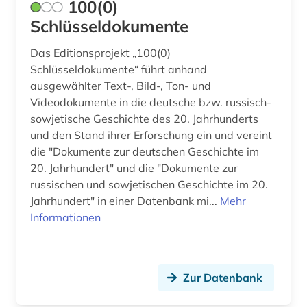
100(0)
aquarell (1)
Schlüsseldokumente
arabisch (12)
Das Editionsprojekt „100(0)
arabische literatur (1)
Schlüsseldokumente“ führt anhand
ausgewählter Text-, Bild-, Ton- und
arabische staaten (3)
Videodokumente in die deutsche bzw. russisch-
sowjetische Geschichte des 20. Jahrhunderts
arabistik (6)
und den Stand ihrer Erforschung ein und vereint
arbeit (1)
die "Dokumente zur deutschen Geschichte im
20. Jahrhundert" und die "Dokumente zur
arbeiterbewegung (11)
russischen und sowjetischen Geschichte im 20.
Jahrhundert" in einer Datenbank mi...
Mehr
arbeiterin (1)
Informationen
arbeiterklasse (1)
arbeitsbeziehungen (1)
Zur Datenbank
arbeitskampf (1)