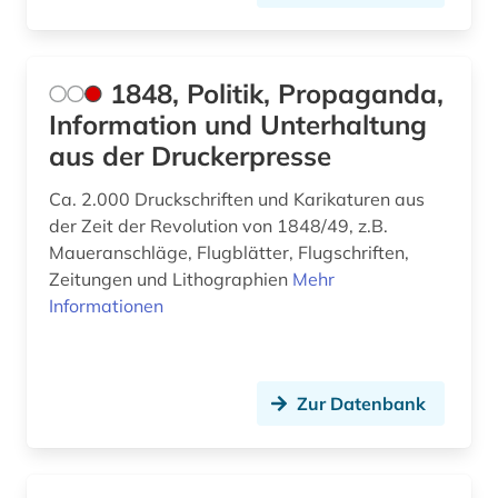
außenwirtschaft (1)
avantgarde (2)
1848, Politik, Propaganda,
axel oxenstierna (1)
Information und Unterhaltung
bad kissingen (1)
aus der Druckerpresse
bad reichenhall (1)
Ca. 2.000 Druckschriften und Karikaturen aus
der Zeit der Revolution von 1848/49, z.B.
baden (3)
Maueranschläge, Flugblätter, Flugschriften,
Zeitungen und Lithographien
Mehr
baden-württemberg (12)
Informationen
bagdad (1)
balkanromanistik (1)
Zur Datenbank
ballangen (1)
ballett (1)