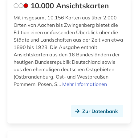
antijüdische propaganda (1)
10.000 Ansichtskarten
antike (22)
Mit insgesamt 10.156 Karten aus über 2.000
Orten von Aachen bis Zwingenberg bietet die
antike religionen (1)
Edition einen umfassenden Überblick über die
Städte und Landschaften aus der Zeit von etwa
antikolonialismus (2)
1890 bis 1928. Die Ausgabe enthält
antisemitismus (8)
Ansichtskarten aus den 16 Bundesländern der
heutigen Bundesrepublik Deutschland sowie
antisemitismus (motiv) (1)
aus den ehemaligen deutschen Ostgebieten
(Ostbrandenburg, Ost- und Westpreußen,
antisemitismusforschung (1)
Pommern, Posen, S...
Mehr Informationen
apartheid (3)
apologetik (1)
Zur Datenbank
apostolische pönitentiarie (1)
apotheke (1)