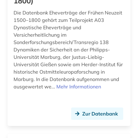
1800)
albert (1)
Island (25)
Die Datenbank Eheverträge der Frühen Neuzeit
1500–1800 gehört zum Teilprojekt A03
albrecht (1)
Israel (36)
Dynastische Eheverträge und
alexander von humboldt (3)
Versicherheitlichung im
Italien (37)
Sonderforschungsbereich/Transregio 138
alfred escher (1)
Japan (8)
Dynamiken der Sicherheit an der Philipps-
Universität Marburg, der Justus-Liebig-
algerien (1)
Jugoslawien (9)
Universität Gießen sowie am Herder-Institut für
allgemeine kulturwissenschaft (1)
historische Ostmitteleuropaforschung in
Kanada (22)
Marburg. In die Datenbank aufgenommen und
allgemeine sammelwerke (1)
Korea (3)
ausgewertet we...
Mehr Informationen
allierte (1)
Kroatien (12)
alltag (6)
Lettland (10)
Zur Datenbank
alltagsgeschichte &lt;fach&gt; (4)
Liechtenstein (6)
alltagskultur (5)
Litauen (14)