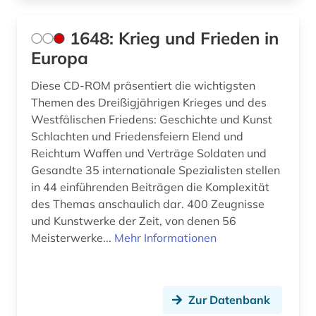
architektur (11)
1648: Krieg und Frieden in
architekturgeschichte (1)
Europa
archiv (60)
Diese CD-ROM präsentiert die wichtigsten
archival documents (1)
Themen des Dreißigjährigen Krieges und des
Westfälischen Friedens: Geschichte und Kunst
archivalien (5)
Schlachten und Friedensfeiern Elend und
Reichtum Waffen und Verträge Soldaten und
archivbestand (3)
Gesandte 35 internationale Spezialisten stellen
archive (1)
in 44 einführenden Beiträgen die Komplexität
des Themas anschaulich dar. 400 Zeugnisse
archivmaterial (1)
und Kunstwerke der Zeit, von denen 56
Meisterwerke...
Mehr Informationen
archivmaterialien (1)
archivprojekte (1)
archivwesen (4)
Zur Datenbank