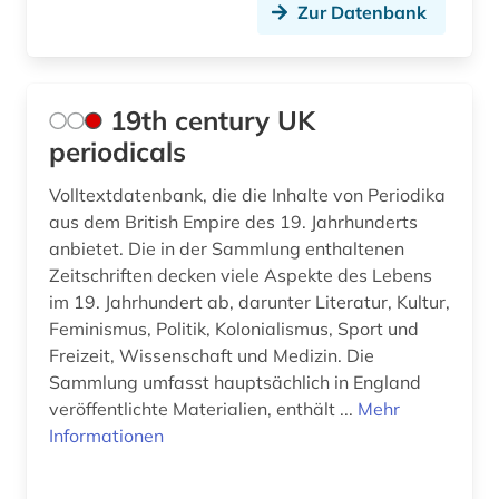
bergen (norwegen) (2)
Zur Datenbank
bericht (2)
berlin (18)
19th century UK
berlin-kreuzberg (1)
periodicals
berliner mauer (1)
Volltextdatenbank, die die Inhalte von Periodika
aus dem British Empire des 19. Jahrhunderts
bern (1)
anbietet. Die in der Sammlung enthaltenen
Zeitschriften decken viele Aspekte des Lebens
berne <wesermarsch> (1)
im 19. Jahrhundert ab, darunter Literatur, Kultur,
beruf (1)
Feminismus, Politik, Kolonialismus, Sport und
Freizeit, Wissenschaft und Medizin. Die
berufe (1)
Sammlung umfasst hauptsächlich in England
veröffentlichte Materialien, enthält ...
Mehr
berühmte persönlichkeit (1)
Informationen
besatzung (1)