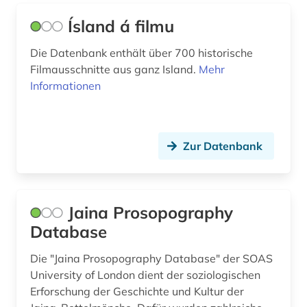
altertumswissenschaften (7)
Ísland á filmu
Nordrhein-Westfalen (17)
altes buch (10)
Die Datenbank enthält über 700 historische
Norwegen (81)
Filmausschnitte aus ganz Island.
Mehr
altes testament (1)
Oesterreich (103)
Informationen
altes ägypten (1)
Osmanisches Reich (11)
altfäröisch (1)
Ostasien (22)
Zur Datenbank
altgermanistik (3)
Osteuropa (46)
altgriechisch (1)
Ostmitteleuropa (21)
Jaina Prosopography
altgutnisch (1)
Palaestina (8)
Database
althochdeutsch (1)
Polen (51)
Die "Jaina Prosopography Database" der SOAS
University of London dient der soziologischen
altisländisch (1)
Portugal (8)
Erforschung der Geschichte und Kultur der
altkarte (1)