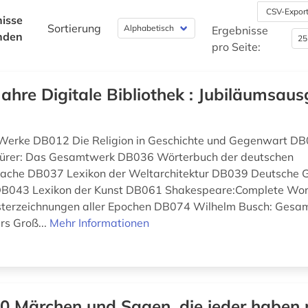
CSV-Expor
isse
Sortierung
Ergebnisse
nden
pro Seite:
Jahre Digitale Bibliothek : Jubiläumsaus
 Werke DB012 Die Religion in Geschichte und Gegenwart DB
ürer: Das Gesamtwerk DB036 Wörterbuch der deutschen
che DB037 Lexikon der Weltarchitektur DB039 Deutsche G
DB043 Lexikon der Kunst DB061 Shakespeare:Complete Wo
isterzeichnungen aller Epochen DB074 Wilhelm Busch: Ges
s Groß...
Mehr Informationen
0 Märchen und Sagen, die jeder haben