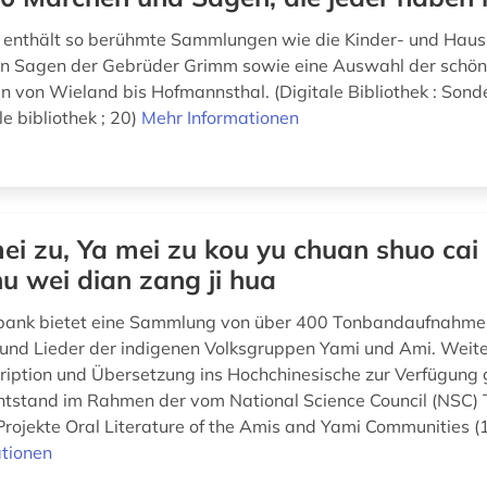
enthält so berühmte Sammlungen wie die Kinder- und Hau
en Sagen der Gebrüder Grimm sowie eine Auswahl der schön
 von Wieland bis Hofmannsthal. (Digitale Bibliothek : Sond
le bibliothek ; 20)
Mehr Informationen
ei zu, Ya mei zu kou yu chuan shuo cai l
shu wei dian zang ji hua
bank bietet eine Sammlung von über 400 Tonbandaufnahme
und Lieder der indigenen Volksgruppen Yami und Ami. Weit
ription und Übersetzung ins Hochchinesische zur Verfügung g
tstand im Rahmen der vom National Science Council (NSC)
Projekte Oral Literature of the Amis and Yami Communities (
tionen