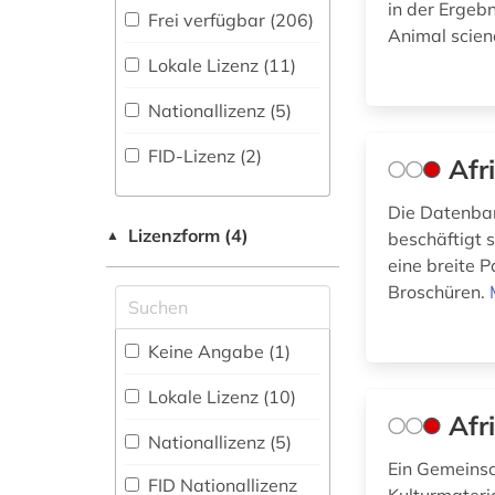
in der Ergebn
Energietechnik (16)
(89
)
Frei verfügbar (206)
akkadisch (1)
Animal scien
Ethnologie (436)
Faktendatenbank
Lokale Lizenz (11)
(47
)
alemannisch (1)
Geographie (78)
Nationallizenz (5)
National-,
alexander von
Regionalbibliographie
Geowissenschaften
humboldt (1)
FID-Lizenz (2)
Afr
(9
)
(24)
allgemeine und
Germanistik.
vergleichende sprach-
Portal (61
)
Die Datenbank
Niederlandistik.
und
Lizenzform (4)
▲
beschäftigt s
Skandinavistik (59)
Sammlung Nicht-
literaturwissenschaft
eine breite P
Textueller-Materialien
(1)
Broschüren.
(97
)
Geschichte (239)
alltag (1)
Volltextdatenbank
Geschichte der
Keine Angabe (1)
(202
)
Pädagogik und des
alltagskultur (2)
Bildungswesens (4)
Lokale Lizenz (10)
Wörterbuch,
alltagsleben (1)
Afr
Enzyklopädie,
Nationallizenz (5)
Nachschlagwerk (75
)
Gesundheitswissenschaften
alter druck (1)
Ein Gemeinsc
(1)
FID Nationallizenz