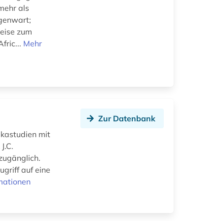
mehr als
egenwart;
weise zum
fric...
Mehr
Zur Datenbank
ikastudien mit
J.C.
 zugänglich.
griff auf eine
mationen