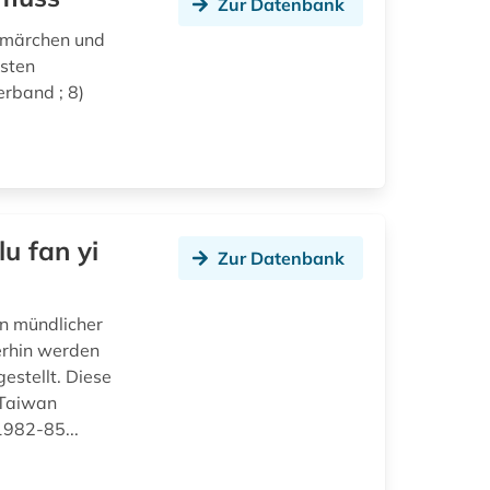
Zur Datenbank
smärchen und
sten
erband ; 8)
u fan yi
Zur Datenbank
n mündlicher
erhin werden
estellt. Diese
 Taiwan
1982-85...