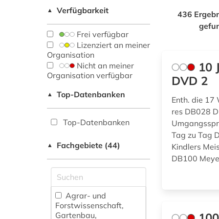
Verfügbarkeit
▲
436 Ergebn
gefu
Frei verfügbar
Lizenziert an meiner
Organisation
10 
Nicht an meiner
Organisation verfügbar
DVD 2
Top-Datenbanken
▲
Enth. die 17
res DB028 D
Top-Datenbanken
Umgangsspra
Tag zu Tag 
Fachgebiete (44)
▲
Kindlers Me
DB100 Meyer
Agrar- und
Forstwissenschaft,
Gartenbau,
100