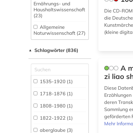
Ernährungs- und
Haushaltswissenschaft
Die CD-ROM 
(23)
die Deutsch
Kunstmärchen
Allgemeine
(kleine digita
Naturwissenschaft (27)
Allgemeine und
Schlagwörter (836)
fachübergreifende
▲
Datenbanken (74)
A m
Allgemeine und
vergleichende Sprach-
zi liao 
und
1535-1920 (1)
Literaturwissenschaft.
Diese Daten
Indogermanistik.
1718-1876 (1)
Erzählungen 
Außereuropäische
deren Transk
Sprachen und
1808-1980 (1)
Sammlung en
Literaturen (82)
geförderten 
1822-1922 (1)
Anglistik.
Mehr Informa
Amerikanistik (48)
aberglaube (3)