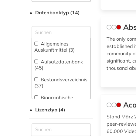
Archäologie (69)
abkommen (1)
Datenbanktyp (14)
▲
Architektur,
abolitionismus (1)
Bauingenieur- und
Abs
Vermessungswesen
african studies (2)
(32)
The only com
Allgemeines
established i
afrika (11)
Biologie,
Auskunftmittel (3
)
community of
Biotechnologie (31)
afrikaforschung (2)
significant, 
Aufsatzdatenbank
Buch- und
(45
)
thousand abst
afrikanistik (2)
Bibliothekswesen,
Informationswissenschaft
Bestandsverzeichnis
afrikastudien (2)
(35)
(37
)
Chemie und
Biographische
afrikawissenschaften
Pharmazie (20)
Aca
Datenbank (14
)
(2)
Lizenztyp (4)
▲
Elektrotechnik,
Disziplinäre
Stand März 2
Elektronik,
afroamerikaner (1)
Repositorien (1
)
peer-reviewe
Nachrichtentechnik (14)
60.000 Video
agder (1)
Fachbibliographie