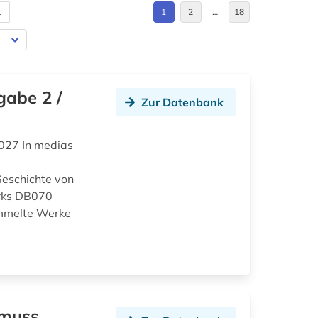
t
1
2
…
18
gabe 2 /
Zur Datenbank
027 In medias
eschichte von
rks DB070
ammelte Werke
 muss