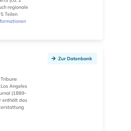
erts (ca. 2
uch regionale
 5 Teilen
nformationen
Zur Datenbank
 Tribune
 Los Angeles
urnal (1889-
 enthält das
terstattung