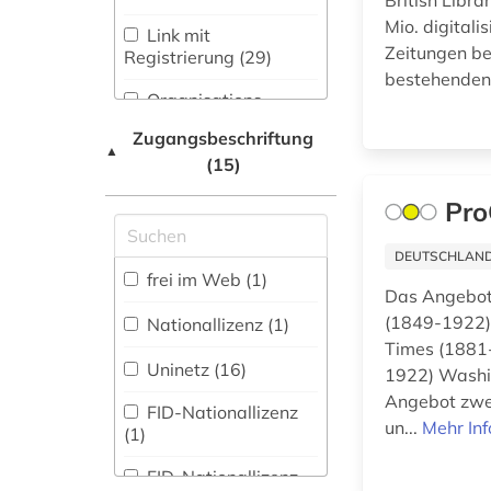
British Libra
Mio. digital
Natur- und
belfast (1)
Link mit
Umweltschutz (1)
Zeitungen ber
Registrierung (29)
belgien (1)
bestehenden 
Pädagogik (6)
Organisations-
bergbau (1)
Netzwerk / VPN (2)
Zugangsbeschriftung
Philosophie (1)
▲
berlin (15)
(15)
Shibboleth
Physik (0)
Pro
berliner zeitung (1)
Zugriff vor Ort
Politologie (91)
bern (2)
DEUTSCHLANDW
Psychologie (0)
frei im Web (1)
Das Angebot 
bibliografie (1)
Rechtswissenschaft
(1849-1922)
Nationallizenz (1)
(10)
bibliographie (3)
Times (1881-
Uninetz (16)
1922) Washi
Romanistik (11)
Angebot zwei
bibliothekswissenschaft
FID-Nationallizenz
un...
Mehr In
Slavistik (7)
(1)
(1)
Soziologie (9)
bilanz (1)
FID-Nationallizenz