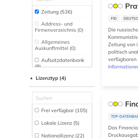
1914-1919 (1)
Pra
Biologie,
Zeitung (536
)
aachen (2)
Biotechnologie (0)
FID
DEUTSC
Address- und
aargau (1)
Buch- und
Die russisch
Firmenverzeichnis (0
)
Bibliothekswesen,
Kommunistisc
abendzeitung
Informationswissenschaft
Allgemeines
Zeitung von i
(münchen) (1)
(3)
Auskunftmittel (0
)
politisch un
afrika (4)
Chemie und
verfügbaren 
Aufsatzdatenbank
Pharmazie (0)
(9
)
Informatione
aktuelles lexikon (1)
Elektrotechnik,
Lizenztyp (4)
Bestandsverzeichnis
▲
Elektronik,
alltag (1)
(1
)
Nachrichtentechnik (0)
alsfeld (1)
Biographische
Energietechnik (2)
Fin
Datenbank (2
)
amerika (3)
Frei verfügbar (105)
Ethnologie (17)
TOP-DATENBA
Buchhandelsverzeichnis
amsterdam (1)
Lokale Lizenz (5)
FID Nordeuropa (7)
(0
)
Das Financial
amtsblatt (1)
Druckausgabe
Nationallizenz (22)