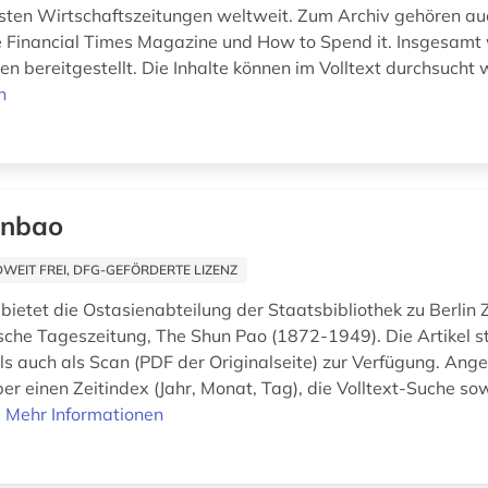
ten Wirtschaftszeitungen weltweit. Zum Archiv gehören au
 Financial Times Magazine und How to Spend it. Insgesamt
n bereitgestellt. Die Inhalte können im Volltext durchsucht 
n
enbao
EIT FREI, DFG-GEFÖRDERTE LIZENZ
ietet die Ostasienabteilung der Staatsbibliothek zu Berlin Z
ische Tageszeitung, The Shun Pao (1872-1949). Die Artikel 
 als auch als Scan (PDF der Originalseite) zur Verfügung. Ang
ber einen Zeitindex (Jahr, Monat, Tag), die Volltext-Suche so
.
Mehr Informationen