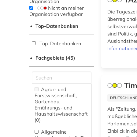
Organisation
Nicht an meiner
Die Tageszeit
Organisation verfügbar
überregional
Top-Datenbanken
selbstverwal
▲
sind Politik,
Auslandsthem
Top-Datenbanken
Informatione
Fachgebiete (45)
▲
Tim
Agrar- und
Forstwissenschaft,
DEUTSCHLANDW
Gartenbau,
Ernährungs- und
Als "Zeitung,
Haushaltswissenschaft
maßgebliche,
(0)
Parlamentsde
Einblick in 
Allgemeine