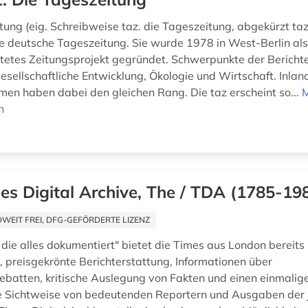
ung (eig. Schreibweise taz. die Tageszeitung, abgekürzt taz)
e deutsche Tageszeitung. Sie wurde 1978 in West-Berlin als 
tetes Zeitungsprojekt gegründet. Schwerpunkte der Bericht
 gesellschaftliche Entwicklung, Ökologie und Wirtschaft. Inla
en haben dabei den gleichen Rang. Die taz erscheint so...
n
es Digital Archive, The / TDA (1785-19
EIT FREI, DFG-GEFÖRDERTE LIZENZ
 die alles dokumentiert" bietet die Times aus London bereits
 preisgekrönte Berichterstattung, Informationen über
batten, kritische Auslegung von Fakten und einen einmalige
die Sichtweise von bedeutenden Reportern und Ausgaben der 