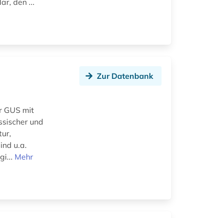
r, den ...
Zur Datenbank
r GUS mit
ssischer und
tur,
ind u.a.
gi...
Mehr