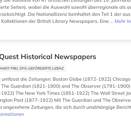
ry die Volltexte von 47 britischen Zeitungen des 19. Jahrhund
isierte Seiten), wobei die Auswahl sowohl überregionale als a
ücksichtigt. Die Nationallizenz beinhaltet den Teil 1 der aus
Kollektionen der British Library Newspapers. Eine ...
Mehr I
Quest Historical Newspapers
EIT FREI, DFG-GEFÖRDERTE LIZENZ
umfasst die Zeitungen: Boston Globe (1872-1922) Chicago
 The Guardian (1821-1900) and The Observer (1791-1900)
1922) The New York Times (1851-1922) The Wall Street Jo
ngton Post (1877-1922) Mit The Guardian und The Observer
 angesehene Zeitungen, die sich durch unabhängige Berich
formationen