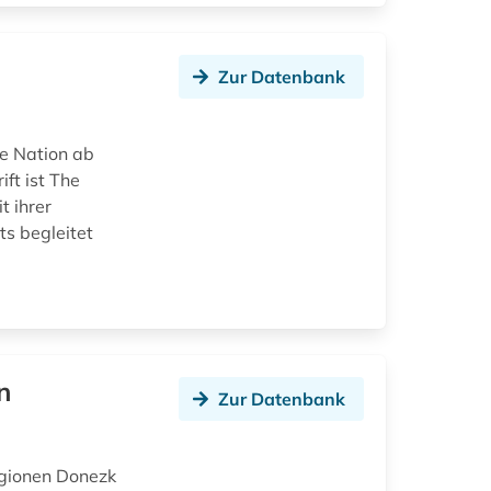
Zur Datenbank
he Nation ab
ft ist The
t ihrer
ts begleitet
n
Zur Datenbank
egionen Donezk