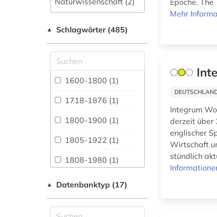
Naturwissenschaft (2)
Epoche. The T
Mehr Informa
Allgemeine und
Schlagwörter (485)
fachübergreifende
▲
Datenbanken (441)
Allgemeine und
vergleichende Sprach-
Int
und
1600-1800 (1)
Literaturwissenschaft.
DEUTSCHLANDW
Indogermanistik.
1718-1876 (1)
Außereuropäische
Integrum Wor
Sprachen und
1800-1900 (1)
derzeit über
Literaturen (8)
englischer S
1805-1922 (1)
Wirtschaft u
Anglistik.
Amerikanistik (31)
stündlich akt
1808-1980 (1)
Informatione
Archäologie (1)
1822-1922 (1)
Datenbanktyp (17)
▲
Architektur,
1850-1940 (1)
Bauingenieur- und
Vermessungswesen (2)