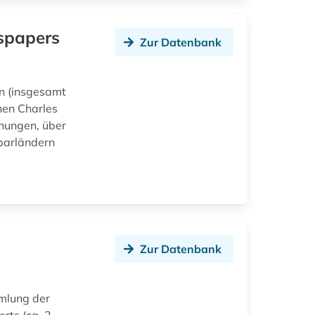
wspapers
Zur Datenbank
en (insgesamt
hen Charles
chungen, über
barländern
Zur Datenbank
mlung der