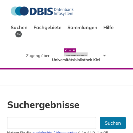
Suchen
Fachgebiete
Sammlungen
Hilfe
EN
Zugang über
Universitätsbibliothek Kiel
Suchergebnisse
Suchen
Nutzen Sie die
vereinfachte Abfragesyntax
('+' = AND, '|' = OR,