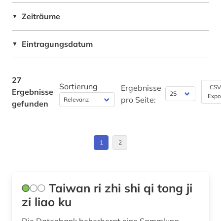
Zeiträume
▼
Eintragungsdatum
▼
27
Sortierung
Ergebnisse
CSV
Ergebnisse
Expo
pro Seite:
gefunden
1
2
Taiwan ri zhi shi qi tong ji
zi liao ku