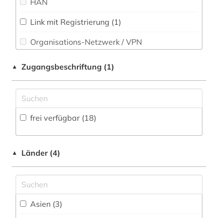
HAN
Philosophie (1)
qingdynastie (1)
Link mit Registrierung (1)
Physik (0)
quelle (2)
Organisations-Netzwerk / VPN
Politologie (1)
rara (1)
Shibboleth
Zugangsbeschriftung (1)
▲
Psychologie (0)
sinologie (2)
Zugriff vor Ort
Rechtswissenschaft (0)
sprache (1)
Romanistik (0)
statistik (1)
frei verfügbar (18)
Slavistik (0)
tagebuch (1)
Soziologie (1)
Länder (4)
▲
taiwan (27)
Sport (0)
taiwan-austronesisch (1)
Technik (0)
volkserzählung (1)
Asien (3)
Theologie und Religionswissenschaften (2)
volkslied (1)