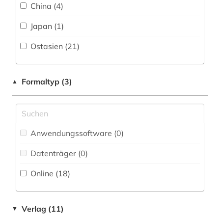
China (4)
Werkstoffwissenschaften und
volksreligion (2)
Fertigungstechnik (0)
Japan (1)
wissenschaft (1)
Wirtschaftswissenschaften (1)
Ostasien (21)
Wissenschaftskunde, Forschung, Hochschul-,
wörterbuch (1)
Museumswesen (1)
yami (1)
Formaltyp (3)
▲
zeitschrift (2)
Anwendungssoftware (0
)
Datenträger (0
)
Online (18
)
Verlag (11)
▼