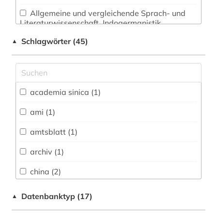
Allgemeine und vergleichende Sprach- und
Literaturwissenschaft. Indogermanistik.
Außereuropäische Sprachen und Literaturen (7)
Schlagwörter (45)
▲
Anglistik. Amerikanistik (0)
Archäologie (0)
Architektur, Bauingenieur- und
academia sinica (1)
Vermessungswesen (0)
ami (1)
Biologie, Biotechnologie (1)
amtsblatt (1)
Buch- und Bibliothekswesen,
Informationswissenschaft (0)
archiv (1)
Chemie und Pharmazie (0)
china (2)
Elektrotechnik, Elektronik, Nachrichtentechnik
chinaforschung (1)
Datenbanktyp (17)
▲
(0)
dissertation (2)