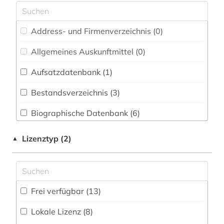
Energietechnik (0)
autobiografische literatur (1)
Ethnologie (0)
Address- und Firmenverzeichnis (0
)
belzyze (1)
FID Nordeuropa (0)
Allgemeines Auskunftmittel (0
)
bibliothek (1)
Geographie (0)
Aufsatzdatenbank (1
)
biografie (1)
Geowissenschaften (0)
Bestandsverzeichnis (3
)
biographie (2)
Germanistik. Niederlandistik. Skandinavistik
(0)
Biographische Datenbank (6
)
deutschland (11)
Geschichte (33)
Buchhandelsverzeichnis (0
)
elektronisches buch (1)
Lizenztyp (2)
▲
Geschichte der Pädagogik und des
Disziplinäre Forschungsdatenrepositorien (0
)
enteignung (2)
Bildungswesens (0)
Disziplinäre Repositorien (0
)
erlebnisbericht (1)
Gesundheitswissenschaften (0)
Frei verfügbar (13)
Fachbibliographie (3
)
exil (5)
Informatik (0)
Lokale Lizenz (8)
Faktendatenbank (2
)
fid geschichtswissenschaft (1)
Klassische Philologie. Byzantinistik.