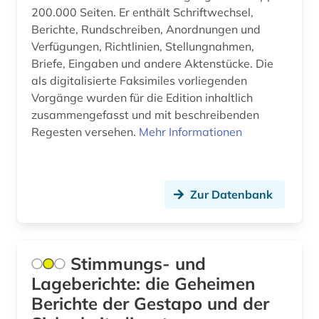
200.000 Seiten. Er enthält Schriftwechsel,
völkermord (3)
Berichte, Rundschreiben, Anordnungen und
Verfügungen, Richtlinien, Stellungnahmen,
weimar (1)
Briefe, Eingaben und andere Aktenstücke. Die
weltkrieg (1)
als digitalisierte Faksimiles vorliegenden
Vorgänge wurden für die Edition inhaltlich
westeuropa (1)
zusammengefasst und mit beschreibenden
Regesten versehen.
Mehr Informationen
widerstand (5)
wiesbaden (1)
zeitzeuge (2)
Zur Datenbank
zwangsarbeiter (1)
zweiter weltkrieg (2)
Stimmungs- und
Lageberichte: die Geheimen
österreich (11)
Berichte der Gestapo und der
überlebender (8)