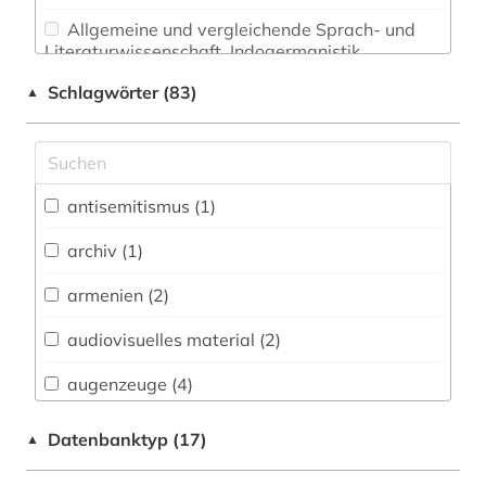
Allgemeine und vergleichende Sprach- und
Literaturwissenschaft. Indogermanistik.
Außereuropäische Sprachen und Literaturen (0)
Schlagwörter (83)
▲
Anglistik. Amerikanistik (0)
Archäologie (0)
Architektur, Bauingenieur- und
antisemitismus (1)
Vermessungswesen (0)
archiv (1)
Biologie, Biotechnologie (0)
armenien (2)
Buch- und Bibliothekswesen,
Informationswissenschaft (0)
audiovisuelles material (2)
Chemie und Pharmazie (0)
augenzeuge (4)
Elektrotechnik, Elektronik, Nachrichtentechnik
auswanderung (2)
Datenbanktyp (17)
▲
(0)
autobiografie (3)