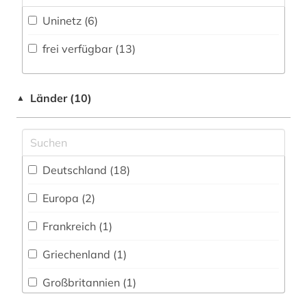
juden (3)
Werkstoffwissenschaften und
Uninetz (6)
Fertigungstechnik (0)
judentum (10)
frei verfügbar (13)
Wirtschaftswissenschaften (0)
judenverfolgung (14)
Wissenschaftskunde, Forschung, Hochschul-,
Museumswesen (0)
judenvernichtung (34)
Länder (10)
▲
jüdische kunst (1)
jüdisches leben (1)
Deutschland (18)
kambodscha (2)
Europa (2)
katalog (1)
Frankreich (1)
konzentrationslager (1)
Griechenland (1)
konzentrationslager auschwitz (1)
Großbritannien (1)
kriegsverbrechen (2)