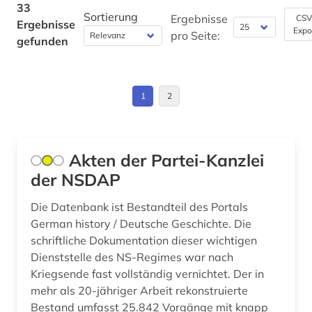
33
portal (1)
Sortierung
Ergebnisse
CSV
Ergebnisse
Expo
pro Seite:
gefunden
quelle (16)
restitution (2)
1
2
ruanda (2)
ss (1)
Akten der Partei-Kanzlei
themar (1)
der NSDAP
thüringen (2)
Die Datenbank ist Bestandteil des Portals
todesmarsch (1)
German history / Deutsche Geschichte. Die
schriftliche Dokumentation dieser wichtigen
toter (1)
Dienststelle des NS-Regimes war nach
verbrechensopfer (2)
Kriegsende fast vollständig vernichtet. Der in
mehr als 20-jähriger Arbeit rekonstruierte
verzeichnis (1)
Bestand umfasst 25.842 Vorgänge mit knapp