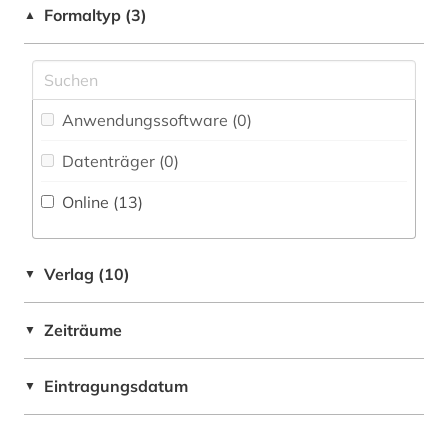
Hessen (1)
Formaltyp (3)
▲
lehrmittel (3)
Israel (1)
mitarbeiter (1)
Oesterreich (8)
nanjing (2)
Anwendungssoftware (0
)
Osteuropa (1)
nationalsozialismus (27)
Datenträger (0
)
Polen (2)
nürnberg (1)
Online (13
)
okkupation (1)
online-publikation (3)
Verlag (10)
▼
oral history (1)
Zeiträume
▼
osteuropa (2)
Eintragungsdatum
polen (1)
▼
politische wissenschaft (1)