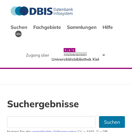
Suchen
Fachgebiete
Sammlungen
Hilfe
EN
Zugang über
Universitätsbibliothek Kiel
Suchergebnisse
Suchen
Nutzen Sie die
vereinfachte Abfragesyntax
('+' = AND, '|' = OR,