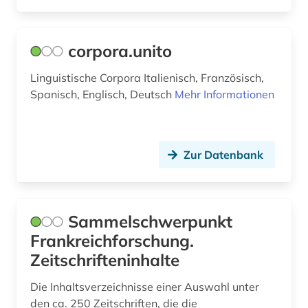
mediävistik (1)
corpora.unito
mersch (1)
Linguistische Corpora Italienisch, Französisch,
michel (1)
Spanisch, Englisch, Deutsch
Mehr Informationen
mittelalter (1)
mittelfranzösisch (1)
Zur Datenbank
mundart (1)
musik (1)
Sammelschwerpunkt
märchen (1)
Frankreichforschung.
nationalbibliografie (2)
Zeitschrifteninhalte
nationalkonvent (1)
Die Inhaltsverzeichnisse einer Auswahl unter
den ca. 250 Zeitschriften, die die
naturwissenschaften (2)