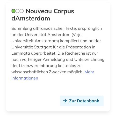
sozialwissenschaften (1)
Nouveau Corpus
spanisch (3)
dAmsterdam
sprachpraxis (8)
Sammlung altfranzösischer Texte, ursprünglich
sprachschwierigkeit (1)
an der Universität Amsterdam (Virje
Universiteit Amsterdam) kompiliert und an der
sprachunterricht (1)
Universität Stuttgart für die Präsentation in
Lemmata überarbeitet. Die Recherche ist nur
sprachwissenschaft (30)
nach vorheriger Anmeldung und Unterzeichnung
der Lizenzvereinbarung kostenlos zu
subsaharisches afrika (1)
wissenschaftlichen Zwecken möglich.
Mehr
textcorpus (1)
Informationen
textkorpus (2)
textsammlung (1)
Zur Datenbank
theaterwissenschaft (1)