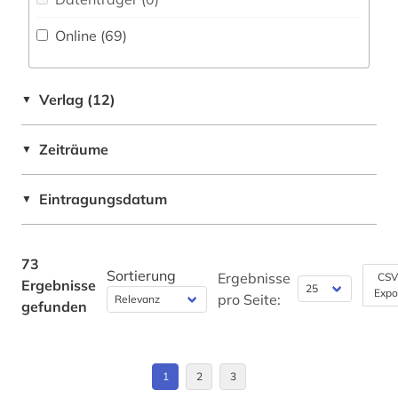
Luxemburg (2)
geschichte &lt;1550-1921&gt; (1)
Online (69
)
Mittelamerika (2)
geschichte 1450-1912 (1)
Oesterreich (2)
geschichte 1606-1935 (1)
Verlag (12)
▼
Portugal (1)
geschichte 1751-1772 (1)
Zeiträume
▼
Rumänien (1)
geschichte 1789-1960 (1)
Schweiz (6)
Eintragungsdatum
▼
geschichte der philologie (1)
Slowakei (1)
geschichte der romanistik (1)
Spanien (2)
73
Sortierung
griechisch (1)
Ergebnisse
CSV
Ergebnisse
Expo
Suedamerika (1)
pro Seite:
gefunden
handschrift (1)
hennin (1)
1
2
3
hispanistik (18)