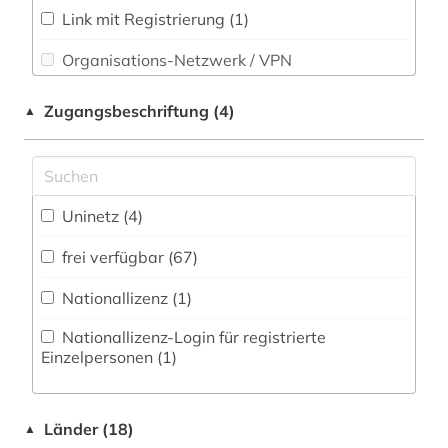
Sport (0)
etymologie (2)
Link mit Registrierung (1)
Technik (0)
Organisations-Netzwerk / VPN
fachdidaktik (7)
Theologie und Religionswissenschaften (2)
Shibboleth
fachgeschichte (1)
Zugangsbeschriftung (4)
▲
Werkstoffwissenschaften und
Zugriff vor Ort
fachliteratur (1)
Fertigungstechnik (0)
fernsehen (1)
Wirtschaftswissenschaften (0)
Uninetz (4)
Wissenschaftskunde, Forschung, Hochschul-,
film (1)
Museumswesen (1)
frei verfügbar (67)
filmgeschichte (1)
Nationallizenz (1)
forschung (1)
Nationallizenz-Login für registrierte
forschungsprojekt (1)
Einzelpersonen (1)
foto (1)
Länder (18)
fotografie (1)
▲