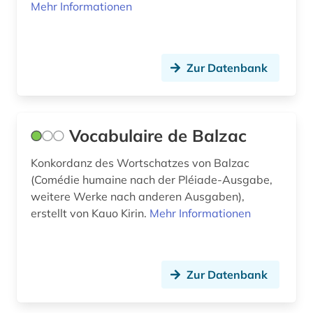
romanistik (5)
Mehr Informationen
romanistin (1)
russisch (1)
Zur Datenbank
rätoromanisch (4)
sage (1)
Vocabulaire de Balzac
sammlung (1)
Konkordanz des Wortschatzes von Balzac
schriftsteller (5)
(Comédie humaine nach der Pléiade-Ausgabe,
weitere Werke nach anderen Ausgaben),
schwarzafrika (1)
erstellt von Kauo Kirin.
Mehr Informationen
schweiz (4)
schweizerische nationalbibliothek (1)
Zur Datenbank
slavistik (1)