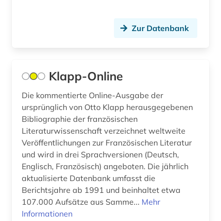
kino (1)
Zur Datenbank
kognitive linguistik (1)
konkordanz (1)
Klapp-Online
korpus (1)
Die kommentierte Online-Ausgabe der
korpus (5)
ursprünglich von Otto Klapp herausgegebenen
korpus <linguistik> (1)
Bibliographie der französischen
Literaturwissenschaft verzeichnet weltweite
kultur (3)
Veröffentlichungen zur Französischen Literatur
und wird in drei Sprachversionen (Deutsch,
kulturgeschichte (1)
Englisch, Französisch) angeboten. Die jährlich
kulturwissenschaften (29)
aktualisierte Datenbank umfasst die
Berichtsjahre ab 1991 und beinhaltet etwa
landeskunde (13)
107.000 Aufsätze aus Samme...
Mehr
Informationen
latein (1)