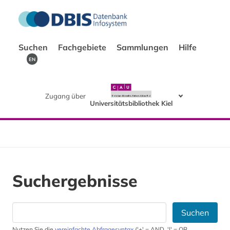
Suchen
Fachgebiete
Sammlungen
Hilfe
EN
Zugang über
Universitätsbibliothek Kiel
Suchergebnisse
Suchen
Nutzen Sie die
vereinfachte Abfragesyntax
('+' = AND, '|' = OR,