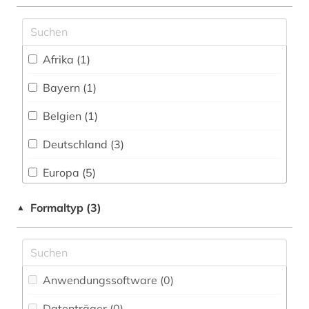
frankokanadisch (1)
frankophonie (1)
Afrika (1)
frankreich (15)
Bayern (1)
französisch (15)
Belgien (1)
französische revolution (1)
Deutschland (3)
frauenforschung (1)
Europa (5)
galloromanisch (1)
Frankreich (29)
Formaltyp (3)
▲
galloromanistik (73)
Italien (5)
geisteswissenschaften (2)
Kanada (2)
germanistik (1)
Anwendungssoftware (0
)
Liechtenstein (1)
geschichte (4)
Datenträger (0
)