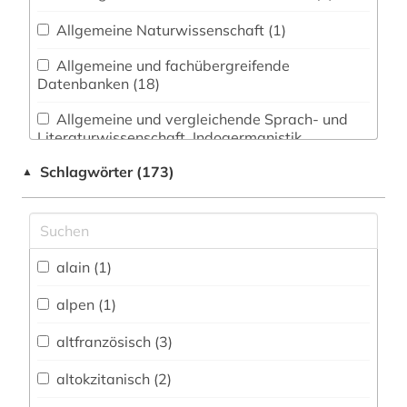
Allgemeine Naturwissenschaft (1)
Allgemeine und fachübergreifende
Datenbanken (18)
Allgemeine und vergleichende Sprach- und
Literaturwissenschaft. Indogermanistik.
Außereuropäische Sprachen und Literaturen (12)
Schlagwörter (173)
▲
Anglistik. Amerikanistik (14)
Archäologie (1)
Architektur, Bauingenieur- und
alain (1)
Vermessungswesen (0)
alpen (1)
Biologie, Biotechnologie (0)
altfranzösisch (3)
Buch- und Bibliothekswesen,
Informationswissenschaft (2)
altokzitanisch (2)