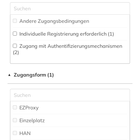
dissertationen (1)
Natur- und Umweltschutz (0)
dolmetschen (1)
Andere Zugangsbedingungen
Pädagogik (0)
drama (1)
Individuelle Registrierung erforderlich (1)
Philosophie (3)
druckgraphik (1)
Zugang mit Authentifizierungsmechanismen
Physik (0)
(2)
druckwerk (1)
Politologie (2)
elektronische bibliothek (2)
Zugangsform (1)
▲
Psychologie (0)
elektronische zeitschrift (2)
Rechtswissenschaft (1)
elektronisches buch (4)
Romanistik (65)
EZProxy
elektronisches publizieren (1)
Slavistik (6)
Einzelplatz
englisch (3)
Soziologie (0)
HAN
enzyklopädie (1)