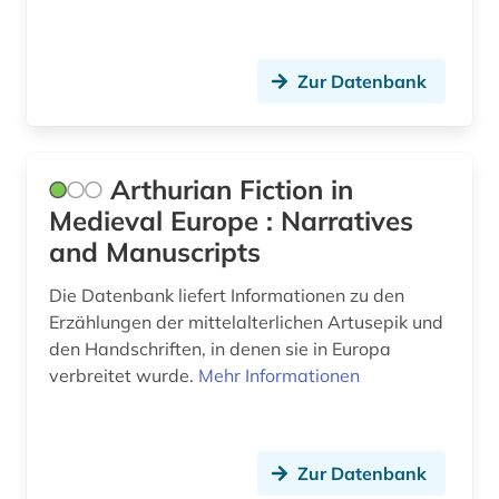
lexikon (1)
Zur Datenbank
linguistik (4)
literatur (8)
literaturgeschichte (1)
Arthurian Fiction in
Medieval Europe : Narratives
literaturwissenschaft (37)
and Manuscripts
lothringen (1)
Die Datenbank liefert Informationen zu den
lusitanistik (16)
Erzählungen der mittelalterlichen Artusepik und
den Handschriften, in denen sie in Europa
luxemburg (2)
verbreitet wurde.
Mehr Informationen
luxemburger literaturarchiv (1)
ländername (1)
Zur Datenbank
medienwissenschaft (16)