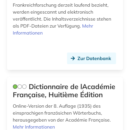
Frankreichforschung derzeit laufend bezieht,
neuerwerbung (1)
werden eingescannt und elektronisch
veröffentlicht. Die Inhaltsverzeichnisse stehen
niederlandistik (1)
als PDF-Dateien zur Verfügung.
Mehr
Informationen
orthographie (1)
ortsname (1)
Zur Datenbank
paris (2)
parlamentsdebatte (1)
personenlexikon (1)
Dictionnaire de lAcadémie
Française, Huitième Édition
philosophie (1)
Online-Version der 8. Auflage (1935) des
phonologie (1)
einsprachigen französichen Wörterbuchs,
politik (2)
herausgegeben von der Académie Française.
Mehr Informationen