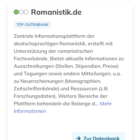
translationswissenschaft (2)
Romanistik.de
troubadourlyrik (1)
TOP-DATENBANK
tschechisch (1)
Zentrale Informationsplattform der
unterricht (1)
deutschsprachigen Romanistik, erstellt mit
Unterstützung der romanistischen
vergilius (1)
Fachverbände. Bietet aktuelle Informationen zu
Ausschreibungen (Stellen, Stipendien, Preise)
verlag (1)
und Tagungen sowie andere Mitteilungen, u.a.
vinck (1)
zu Neuerscheinungen (Monographien,
Zeitschriftenbände) und Ressourcen (z.B.
vogesen (1)
Forschungsdaten). Weitere Bereiche der
Plattform behandeln die Belange d...
Mehr
wirtschaft (2)
Informationen
wissenschaftsgeschichte (1)
wörterbuch (18)
Zur Datenbank