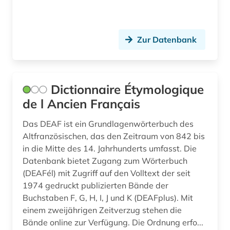
polnisch (1)
polydorus (1)
Zur Datenbank
portugiesisch (2)
quelle (6)
recht (1)
Dictionnaire Étymologique
de l Ancien Français
robbe-grillet (1)
Das DEAF ist ein Grundlagenwörterbuch des
romania (1)
Altfranzösischen, das den Zeitraum von 842 bis
in die Mitte des 14. Jahrhunderts umfasst. Die
romanische philologie (1)
Datenbank bietet Zugang zum Wörterbuch
romanische sprachen (1)
(DEAFél) mit Zugriff auf den Volltext der seit
1974 gedruckt publizierten Bände der
romanische sprachen und literaturen (1)
Buchstaben F, G, H, I, J und K (DEAFplus). Mit
einem zweijährigen Zeitverzug stehen die
romanist (1)
Bände online zur Verfügung. Die Ordnung erfo...