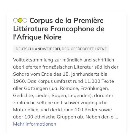
honoré de (1)
Corpus de la Première
iberoromanistik (18)
Littérature Francophone de
internetportal (1)
l'Afrique Noire
italia (1)
DEUTSCHLANDWEIT FREI, DFG-GEFÖRDERTE LIZENZ
italianistik (24)
Volltextsammlung zur mündlich und schriftlich
überlieferten französischen Literatur südlich der
italienisch (3)
Sahara vom Ende des 18. Jahrhunderts bis
1960. Das Korpus umfasst rund 11.000 Texte
jiddisch (1)
aller Gattungen (u.a. Romane, Erzählungen,
kanada (2)
Gedichte, Lieder, Sagen, Legenden), darunter
zahlreiche seltene und schwer zugängliche
karibik (1)
Materialien, und deckt rund 20 Länder sowie
über 100 ethnische Gruppen ab. Neben den ei...
karte (1)
Mehr Informationen
katalog (1)