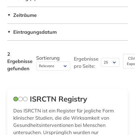
Philosophie (0)
Zeiträume
▼
Physik (0)
Politologie (0)
Eintragungsdatum
▼
Psychologie (0)
2
Rechtswissenschaft (0)
Sortierung
Ergebnisse
CSV
Ergebnisse
Expo
pro Seite:
Romanistik (0)
gefunden
Slavistik (0)
Soziologie (0)
ISRCTN Registry
Sport (0)
Das ISRCTN ist ein Register für jegliche Form
Technik (0)
klinischer Studien, die die Wirksamkeit von
Gesundheitsinterventionen bei Menschen
Theologie und Religionswissenschaften (0)
untersuchen. Ursprünglich wurden nur