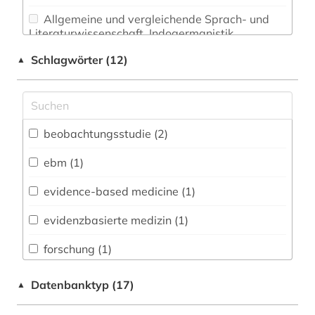
Allgemeine und vergleichende Sprach- und
Literaturwissenschaft. Indogermanistik.
Außereuropäische Sprachen und Literaturen (0)
Schlagwörter (12)
▲
Anglistik. Amerikanistik (0)
Archäologie (0)
Architektur, Bauingenieur- und
beobachtungsstudie (2)
Vermessungswesen (0)
ebm (1)
Biologie, Biotechnologie (0)
evidence-based medicine (1)
Buch- und Bibliothekswesen,
Informationswissenschaft (0)
evidenzbasierte medizin (1)
Chemie und Pharmazie (0)
forschung (1)
Elektrotechnik, Elektronik, Nachrichtentechnik
homöopathie (1)
Datenbanktyp (17)
▲
(0)
klinisches experiment (1)