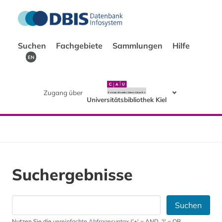
Suchen
Fachgebiete
Sammlungen
Hilfe
EN
Zugang über
Universitätsbibliothek Kiel
Suchergebnisse
Suchen
Nutzen Sie die
vereinfachte Abfragesyntax
('+' = AND, '|' = OR,