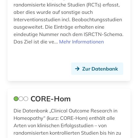
randomisierte klinische Studien (RCTs) erfasst,
Werkstoffwissenschaften und
Fertigungstechnik (0)
aber dies wurde auf sonstige auch
Interventionsstudien incl. Beobachtungsstudien
Wirtschaftswissenschaften (0)
ausgeweitet. Die Einträge erhalten eine
eindeutige Nummer nach dem ISRCTN-Schema.
Wissenschaftskunde, Forschung, Hochschul-,
Das Ziel ist die ve...
Mehr Informationen
Museumswesen (0)
Zur Datenbank
CORE-Hom
Die Datenbank „Clinical Outcome Research in
Homeopathy“ (kurz: CORE-Hom) enthält alle
Arten von klinischen Erfolgsstudien – von
randomisierten kontrollierten Studien bis hin zu