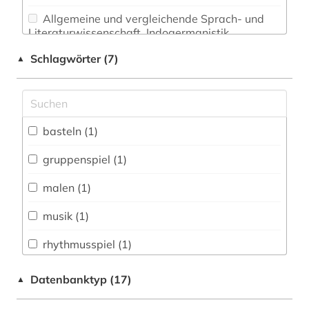
Allgemeine und vergleichende Sprach- und
Literaturwissenschaft. Indogermanistik.
Außereuropäische Sprachen und Literaturen (0)
Schlagwörter (7)
▲
Anglistik. Amerikanistik (0)
Archäologie (0)
Architektur, Bauingenieur- und
basteln (1)
Vermessungswesen (0)
gruppenspiel (1)
Biologie, Biotechnologie (0)
malen (1)
Buch- und Bibliothekswesen,
Informationswissenschaft (0)
musik (1)
Chemie und Pharmazie (0)
rhythmusspiel (1)
Elektrotechnik, Elektronik, Nachrichtentechnik
soziale arbeit (1)
Datenbanktyp (17)
▲
(0)
spiel (1)