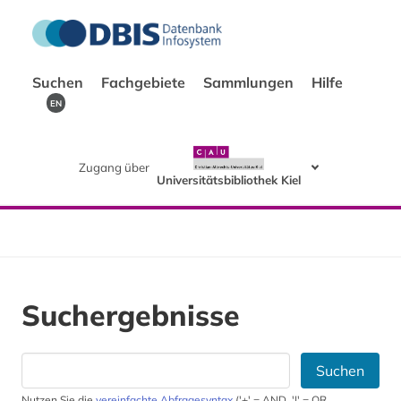
Suchen
Fachgebiete
Sammlungen
Hilfe
EN
Zugang über
Universitätsbibliothek Kiel
Suchergebnisse
Suchen
Nutzen Sie die
vereinfachte Abfragesyntax
('+' = AND, '|' = OR,