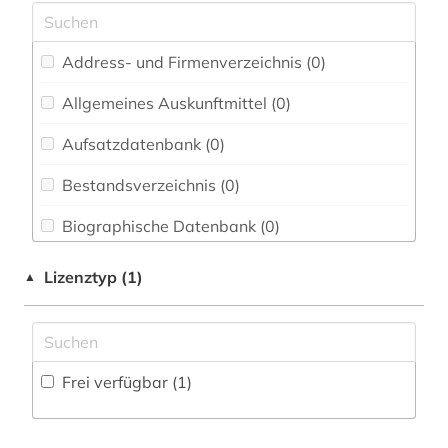
Energietechnik (0)
Ethnologie (0)
Address- und Firmenverzeichnis (0
)
FID Nordeuropa (0)
Allgemeines Auskunftmittel (0
)
Geographie (0)
Aufsatzdatenbank (0
)
Geowissenschaften (0)
Bestandsverzeichnis (0
)
Germanistik. Niederlandistik. Skandinavistik
(0)
Biographische Datenbank (0
)
Geschichte (0)
Buchhandelsverzeichnis (0
)
Lizenztyp (1)
▲
Geschichte der Pädagogik und des
Disziplinäre Forschungsdatenrepositorien (0
)
Bildungswesens (0)
Disziplinäre Repositorien (0
)
Gesundheitswissenschaften (0)
Frei verfügbar (1)
Fachbibliographie (1
)
Informatik (0)
Faktendatenbank (0
)
Klassische Philologie. Byzantinistik.