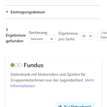
Philosophie (0)
Eintragungsdatum
▼
Physik (0)
Politologie (0)
1
Sortierung
Ergebnisse
Psychologie (0)
CSV
Ergebnisse
Expo
pro Seite:
gefunden
Rechtswissenschaft (0)
Romanistik (0)
Slavistik (0)
Fundus
Soziologie (0)
Datenbank mit Materialien und Spielen für
GruppenleiterInnen aus der Jugendarbeit.
Mehr
Sport (1)
Informationen
Technik (0)
Theologie und Religionswissenschaften (1)
Zur Datenbank