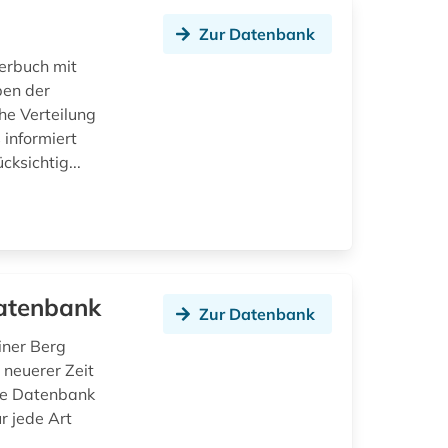
Zur Datenbank
erbuch mit
ben der
e Verteilung
 informiert
ksichtig...
datenbank
Zur Datenbank
iner Berg
 neuerer Zeit
Die Datenbank
r jede Art