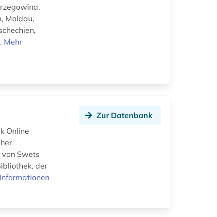
erzegowina,
n, Moldau,
schechien,
..
Mehr
Zur Datenbank
k Online
cher
ot von Swets
bliothek, der
Informationen