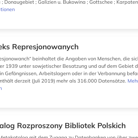
; Donaugebiet ; Galizien u. Bukowina ; Gottschee ; Karpateng
tionen
eks Represjonowanych
esjonowanch“ beinhaltet die Angaben von Menschen, die si
r 1939 unter sowjetischer Besatzung und auf dem Gebiet 
in Gefängnissen, Arbeitslagern oder in der Verbannung befa
thält derzeit (Juli 2019) mehr als 316.000 Datensätze.
Meh
n
alog Rozproszony Bibliotek Polskich
n Metakatalog mit dem Zugang zu Datenbanken von über zwe