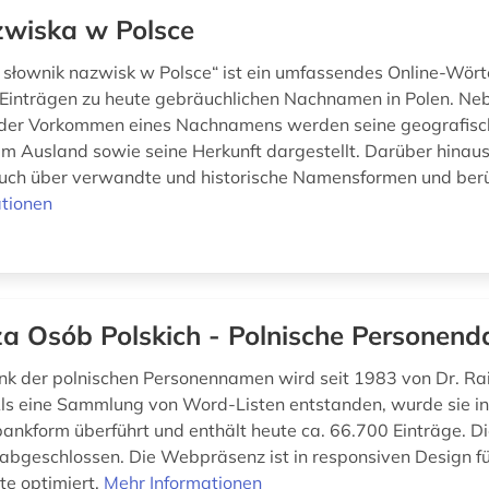
wiska w Polsce
 słownik nazwisk w Polsce“ ist ein umfassendes Online-Wört
Einträgen zu heute gebräuchlichen Nachnamen in Polen. Ne
der Vorkommen eines Nachnamens werden seine geografisch
 im Ausland sowie seine Herkunft dargestellt. Darüber hinaus
ch über verwandte und historische Namensformen und berüc
tionen
a Osób Polskich - Polnische Personen
k der polnischen Personennamen wird seit 1983 von Dr. Ra
ls eine Sammlung von Word-Listen entstanden, wurde sie in
bankform überführt und enthält heute ca. 66.700 Einträge. 
bgeschlossen. Die Webpräsenz ist in responsiven Design fü
te optimiert.
Mehr Informationen