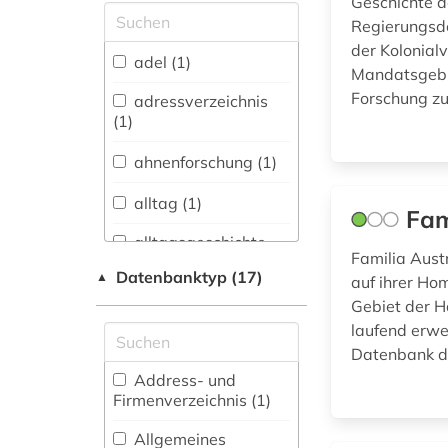
Geschichte d
Allgemeine und
Regierungsd
vergleichende Sprach-
der Kolonial
und
adel (1)
Mandatsgebie
Literaturwissenschaft.
Indogermanistik.
Forschung zu
adressverzeichnis
Außereuropäische
(1)
Sprachen und
Literaturen (4)
ahnenforschung (1)
Anglistik.
alltag (1)
Fam
Amerikanistik (0)
alltagsgeschichte
Archäologie (2)
Familia Austr
&lt;fach&gt; (3)
Datenbanktyp (17)
▲
auf ihrer Ho
Architektur,
architektur (2)
Gebiet der H
Bauingenieur- und
laufend erwe
Vermessungswesen (2)
archiv (1)
Datenbank de
Biologie,
Address- und
archäologie (2)
Biotechnologie (0)
Firmenverzeichnis (1
)
artikelsuche (1)
Buch- und
Allgemeines