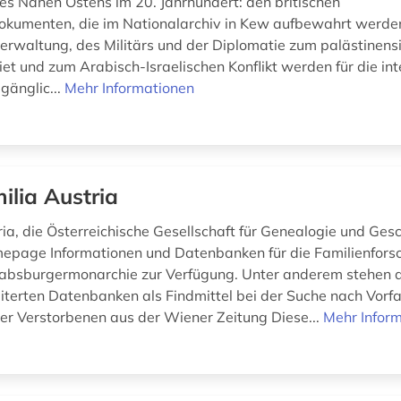
es Nahen Ostens im 20. Jahrhundert: den britischen
okumenten, die im Nationalarchiv in Kew aufbewahrt werd
verwaltung, des Militärs und der Diplomatie zum palästinens
t und zum Arabisch-Israelischen Konflikt werden für die int
gänglic...
Mehr Informationen
ilia Austria
ia, die Österreichische Gesellschaft für Genealogie und Gesch
mepage Informationen und Datenbanken für die Familienfor
absburgermonarchie zur Verfügung. Unter anderem stehen d
iterten Datenbanken als Findmittel bei der Suche nach Vorfa
r Verstorbenen aus der Wiener Zeitung Diese...
Mehr Infor