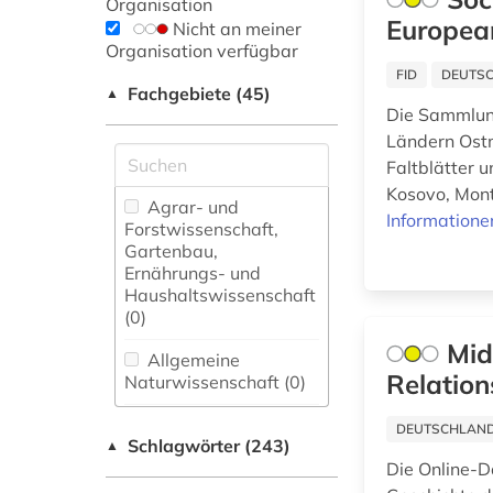
Organisation
Europea
Nicht an meiner
Organisation verfügbar
FID
DEUTSC
Fachgebiete (45)
▲
Die Sammlun
Ländern Ostm
Faltblätter 
Kosovo, Mont
Agrar- und
Informatione
Forstwissenschaft,
Gartenbau,
Ernährungs- und
Haushaltswissenschaft
(0)
Mid
Allgemeine
Relation
Naturwissenschaft (0)
Allgemeine und
DEUTSCHLANDW
Schlagwörter (243)
fachübergreifende
▲
Datenbanken (20)
Die Online-D