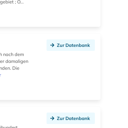
ebiet ; O...
Zur Datenbank
ch nach dem
der damaligen
nden. Die
r
Zur Datenbank
ihundert