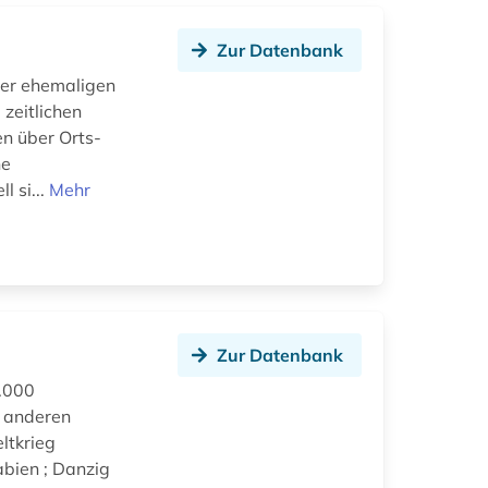
Zur Datenbank
der ehemaligen
zeitlichen
n über Orts-
ne
l si...
Mehr
Zur Datenbank
3.000
 anderen
ltkrieg
abien ; Danzig