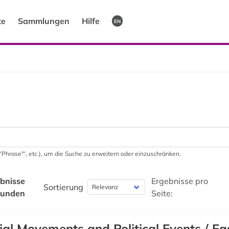
te
Sammlungen
Hilfe
EN
 '"Phrase"', etc.), um die Suche zu erweitern oder einzuschränken.
bnisse
Ergebnisse pro
Sortierung
funden
Seite:
ial Movements and Political Events / Ea