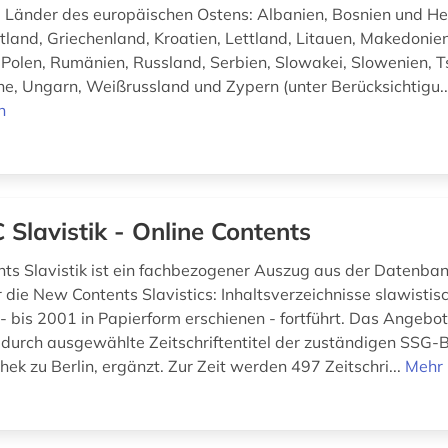
 Länder des europäischen Ostens: Albanien, Bosnien und H
stland, Griechenland, Kroatien, Lettland, Litauen, Makedonie
Polen, Rumänien, Russland, Serbien, Slowakei, Slowenien, T
ine, Ungarn, Weißrussland und Zypern (unter Berücksichtigu.
n
 Slavistik - Online Contents
nts Slavistik ist ein fachbezogener Auszug aus der Datenban
 die New Contents Slavistics: Inhaltsverzeichnisse slawistis
n - bis 2001 in Papierform erschienen - fortführt. Das Angeb
 durch ausgewählte Zeitschriftentitel der zuständigen SSG-Bi
hek zu Berlin, ergänzt. Zur Zeit werden 497 Zeitschri...
Mehr 