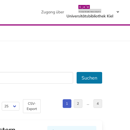
Zugang über
Universitätsbibliothek Kiel
Suchen
CSV-
1
2
…
4
Export
stern