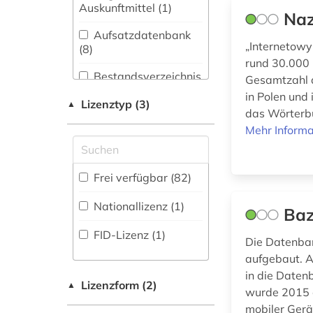
Bibliothekswesen,
Auskunftmittel (1
)
authentizität (1)
Naz
Informationswissenschaft
(2)
Aufsatzdatenbank
autobiografische
„Internetowy
(8
)
literatur (1)
Chemie und
rund 30.000 
Pharmazie (0)
Bestandsverzeichnis
Gesamtzahl 
außenpolitik (1)
(13
)
in Polen und
Elektrotechnik,
Lizenztyp (3)
▲
baltikum (1)
das Wörterbu
Elektronik,
Biographische
Nachrichtentechnik (1)
Mehr Informa
Datenbank (15
)
bayerische
staatsbibliothek (2)
Energietechnik (0)
Buchhandelsverzeichnis
Frei verfügbar (82)
berlin (1)
Ethnologie (1)
(0
)
Nationallizenz (1)
bevölkerung (2)
Baz
Disziplinäre
FID Nordeuropa (1)
Forschungsdatenrepositorien
FID-Lizenz (1)
bibliografie (8)
(0
)
Die Datenban
Geographie (4)
aufgebaut. A
bibliographie (2)
Disziplinäre
Geowissenschaften
in die Daten
Repositorien (3
)
(0)
Lizenzform (2)
▲
wurde 2015 a
bibliographie 1800 -
2009 (1)
mobiler Gerä
Fachbibliographie
Germanistik.