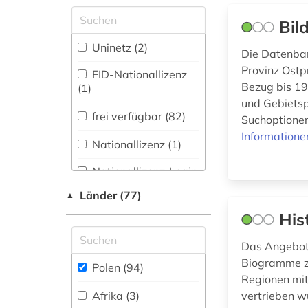
Zugriff vor Ort
e-learning (1)
Philosophie (0)
Bil
ehemalige deutsche
Physik (0)
Uninetz (2)
gebiete (1)
Die Datenban
Provinz Ostp
Politologie (11)
FID-Nationallizenz
elektronische
Bezug bis 19
(1)
bibliothek (1)
Psychologie (0)
und Gebietsp
frei verfügbar (82)
elektronische
Suchoptionen
Rechtswissenschaft
zeitschrift (1)
Informatione
(2)
Nationallizenz (1)
emigration (1)
Romanistik (0)
Nationallizenz-Login
für registrierte
enzyklopädie (1)
Länder (77)
▲
Slavistik (27)
Einzelpersonen (1)
erlebnisbericht (1)
His
Soziologie (11)
erster weltkrieg (2)
Das Angebot 
Sport (0)
Biogramme z
Polen (94)
Regionen mit
Technik (0)
erziehungswissenschaften
Afrika (3)
vertrieben wu
(1)