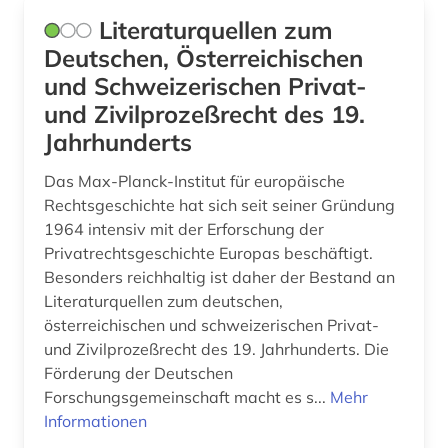
Literaturquellen zum
handschrift (3)
Deutschen, Österreichischen
haushaltsbuch (1)
und Schweizerischen Privat-
und Zivilprozeßrecht des 19.
haushaltsführung (1)
Jahrhunderts
heimatkunde (2)
Das Max-Planck-Institut für europäische
hispanistik (1)
Rechtsgeschichte hat sich seit seiner Gründung
1964 intensiv mit der Erforschung der
historische karte (1)
Privatrechtsgeschichte Europas beschäftigt.
historische persönlichkeit (1)
Besonders reichhaltig ist daher der Bestand an
Literaturquellen zum deutschen,
hochbau (1)
österreichischen und schweizerischen Privat-
und Zivilprozeßrecht des 19. Jahrhunderts. Die
hochschule (1)
Förderung der Deutschen
Forschungsgemeinschaft macht es s...
Mehr
hochschulschrift (1)
Informationen
holocaust (3)