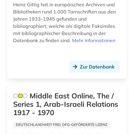
Heinz Gittig hat in europäischen Archiven und
firma (5)
Bibliotheken rund 1.000 Tarnschriften aus den
Jahren 1933–1945 gefunden und
firmenadressen (1)
bibliographiert, welche als digitale Faksimiles
mit bibliographischer Beschreibung in der
firmenbuch (1)
Datenbank zu finden sind.
Mehr Informationen
firmendaten (3)
firmendatenbank (1)
Zur Datenbank
firmeninformation (1)
firmenkontaktdaten (1)
Middle East Online, The /
formularsammlung (1)
Series 1, Arab-Israeli Relations
forschung (3)
1917 - 1970
forschungseinrichtung (1)
DEUTSCHLANDWEIT FREI, DFG-GEFÖRDERTE LIZENZ
forschungsprojekt (1)