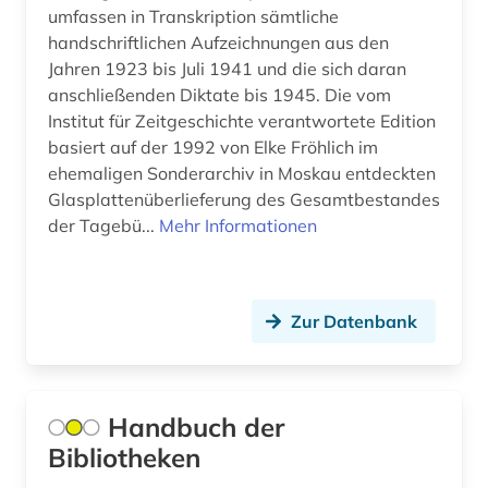
umfassen in Transkription sämtliche
elsass (1)
Ungarn (12)
handschriftlichen Aufzeichnungen aus den
en-normen (1)
Jahren 1923 bis Juli 1941 und die sich daran
anschließenden Diktate bis 1945. Die vom
energie (1)
Institut für Zeitgeschichte verantwortete Edition
basiert auf der 1992 von Elke Fröhlich im
energiemarkt (1)
ehemaligen Sonderarchiv in Moskau entdeckten
Glasplattenüberlieferung des Gesamtbestandes
epigraphik (1)
der Tagebü...
Mehr Informationen
ereignis (1)
erkennungsdienst (1)
Zur Datenbank
ernst (1)
ernährungswissenschaft (1)
Handbuch der
erschließung (1)
Bibliotheken
erzdiözese salzburg (1)