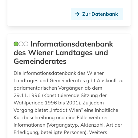
geschichte (36)
geschichte 1450-1900 (1)
Zur Datenbank
geschichte 1500 - 1800 (1)
geschichte 1740-1945 (1)
Informationsdatenbank
geschichte 1750-1848 (1)
des Wiener Landtages und
Gemeinderates
geschichte 1800- (1)
Die Informationsdatenbank des Wiener
geschichte 1800-1930 (1)
Landtages und Gemeinderates gibt Auskunft zu
parlamentarischen Vorgängen ab dem
geschichte 1815-1945 (1)
29.11.1996 (Konstituierende Sitzung der
geschichte 1880-1945 (1)
Wahlperiode 1996 bis 2001). Zu jedem
Vorgang bietet „Infodat Wien“ eine inhaltliche
geschichte 1914-1945 (1)
Kurzbeschreibung und eine Fülle weiterer
Informationen (Vorgangstyp, Aktenzahl, Art der
geschichte 1917-1970 (1)
Erledigung, beteiligte Personen). Weiters