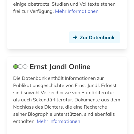
einige abstracts, Studien und Volltexte stehen
frei zur Verfügung.
Mehr Informationen
genealogie (8)
gentechnologie (1)
geographie (1)
Zur Datenbank
geoinformation (1)
geoinformationssystem (1)
Ernst Jandl Online
geologie (2)
Die Datenbank enthält Informationen zur
geosphere austria (körperschaft) (1)
Publikationsgeschichte von Ernst Jandl. Erfasst
sind sowohl Verzeichnisse von Primärliteratur
germanistik (1)
als auch Sekundärliteratur. Dokumente aus dem
Nachlass des Dichters, die eine Recherche
gesamtausgabe (1)
seiner Biographie unterstützen, sind ebenfalls
enthalten.
Mehr Informationen
gesangbuch (1)