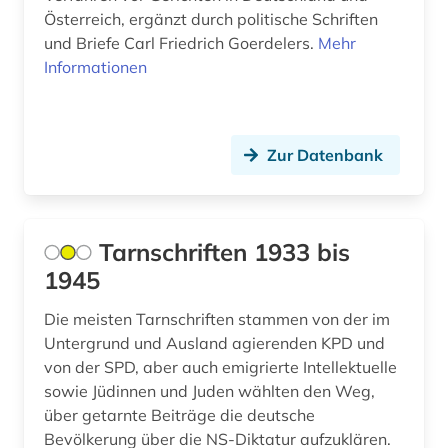
Österreich, ergänzt durch politische Schriften
faksimile (1)
und Briefe Carl Friedrich Goerdelers.
Mehr
Informationen
familienforschung (1)
feminismus (3)
feuilleton (1)
Zur Datenbank
film (3)
filmplakate (1)
Tarnschriften 1933 bis
filmschaffender (1)
1945
filmwissenschaft (1)
Die meisten Tarnschriften stammen von der im
Untergrund und Ausland agierenden KPD und
filmzeitschrift (1)
von der SPD, aber auch emigrierte Intellektuelle
sowie Jüdinnen und Juden wählten den Weg,
finanzinformation (1)
über getarnte Beiträge die deutsche
findbuch (1)
Bevölkerung über die NS-Diktatur aufzuklären.