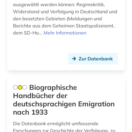
deutsches volksliedarchiv (1)
ausgewählt werden können: Regimekritik,
Palaestina (1)
Widerstand und Verfolgung in Deutschland und
deutschland (29)
Polen (16)
den besetzten Gebieten (Meldungen und
Berichte aus dem Geheimen Staatspolizeiamt,
deutschsprachiger raum (1)
Portugal (3)
dem SD-Ha...
Mehr Informationen
dienstleistung (1)
Rheinland-Pfalz (2)
dienstleistungsanbieter (1)
Roemisches Reich (1)
Zur Datenbank
digitale karte (1)
Rumänien (8)
digitalisat (2)
Russland, Sowjetunion (5)
Biographische
digitalisierung (2)
Saarland (1)
Handbücher der
din normen (1)
deutschsprachigen Emigration
Sachsen (2)
nach 1933
din-normen (1)
Schweden (1)
Die Datenbank ermöglicht umfassende
diskriminierung (1)
Schweiz (66)
Forschungen zur Geschichte der Verfolgung, zu