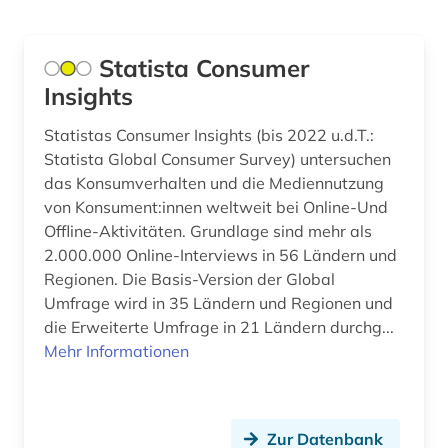
biografie (6)
Frankreich (13)
biographie (12)
Griechenland (2)
Statista Consumer
biographie 1750-1850 (1)
Insights
Großbritannien (8)
biographie 1815-1950 (1)
Hessen (2)
Statistas Consumer Insights (bis 2022 u.d.T.:
Statista Global Consumer Survey) untersuchen
biographie 1815-2005 (1)
Irland (2)
das Konsumverhalten und die Mediennutzung
von Konsument:innen weltweit bei Online-Und
bisexualität (1)
Island (2)
Offline-Aktivitäten. Grundlage sind mehr als
bodenkunde (1)
2.000.000 Online-Interviews in 56 Ländern und
Israel (3)
Regionen. Die Basis-Version der Global
bodensee-gebiet (1)
Italien (25)
Umfrage wird in 35 Ländern und Regionen und
die Erweiterte Umfrage in 21 Ländern durchg...
bosnien und herzegowina (1)
Japan (3)
Mehr Informationen
bosnien-herzegowina (1)
Jugoslawien (1)
brahms, johannes | komponist; pianist (1)
Kanada (2)
Zur Datenbank