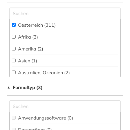
bauwerk (1)
behörde (1)
Oesterreich (311)
behörden (1)
Afrika (3)
berlin (1)
Amerika (2)
berufe (1)
Asien (1)
berufsforschung (1)
Australien, Ozeanien (2)
bestand (1)
Baden-Wuerttemberg (2)
Formaltyp (3)
▲
bestatter (1)
Baltikum (1)
bezeichnung (1)
Bayern (6)
Anwendungssoftware (0
)
bibliografie (11)
Belarus (1)
Datenträger (0
)