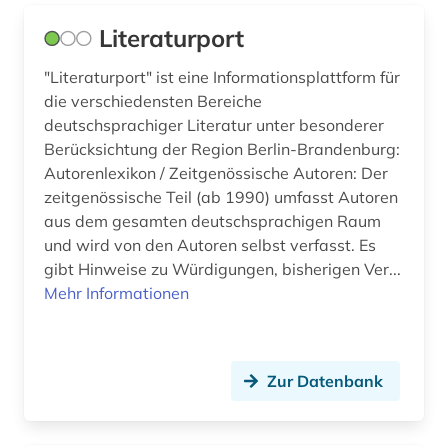
grafik (2)
Literaturport
graphik (1)
"Literaturport" ist eine Informationsplattform für
die verschiedensten Bereiche
graz (1)
deutschsprachiger Literatur unter besonderer
Berücksichtung der Region Berlin-Brandenburg:
grossbetrieb (1)
Autorenlexikon / Zeitgenössische Autoren: Der
großbetrieb (1)
zeitgenössische Teil (ab 1990) umfasst Autoren
aus dem gesamten deutschsprachigen Raum
großbritannien (1)
und wird von den Autoren selbst verfasst. Es
gibt Hinweise zu Würdigungen, bisherigen Ver...
grundbuch (1)
Mehr Informationen
habsburger (2)
habsburgerdynastie (1)
Zur Datenbank
handelsrecht (1)
handke (1)