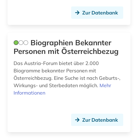
geschichte der philologie (1)
Zur Datenbank
geschichte der romanistik (1)
geschlechterforschung (2)
geschäftsordnung einführung (1)
Biographien Bekannter
Personen mit Österreichbezug
geschäftstätigkeit (1)
Das Austria-Forum bietet über 2.000
gesetz (2)
Biogramme bekannter Personen mit
gesetzeskommentare (1)
Österreichbezug. Eine Suche ist nach Geburts-,
Wirkungs- und Sterbedaten möglich.
Mehr
gesundheitswesen (2)
Informationen
gewerbe (1)
goerdeler, carl | jurist; politiker; bürgermeister;
Zur Datenbank
widerstandskämpfer (1)
grab (3)