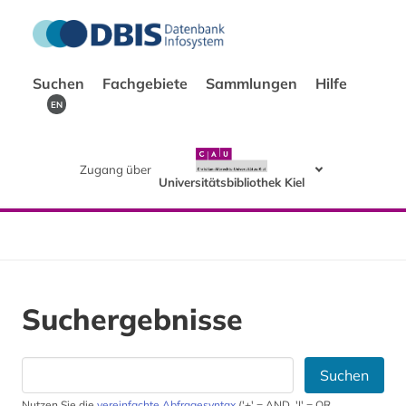
Suchen
Fachgebiete
Sammlungen
Hilfe
EN
Zugang über
Universitätsbibliothek Kiel
Suchergebnisse
Suchen
Nutzen Sie die
vereinfachte Abfragesyntax
('+' = AND, '|' = OR,