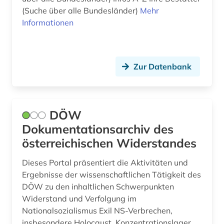
komponistin (1)
(Suche über alle Bundesländer)
Mehr
Informationen
kontakt (1)
korpus (1)
kraftfahrzeug (1)
Zur Datenbank
krankenhaus (1)
kriminologie (1)
DÖW
Dokumentationsarchiv des
kronländer (2)
österreichischen Widerstandes
kultur (9)
Dieses Portal präsentiert die Aktivitäten und
kulturelle einrichtung (1)
Ergebnisse der wissenschaftlichen Tätigkeit des
DÖW zu den inhaltlichen Schwerpunkten
kulturerbe (2)
Widerstand und Verfolgung im
kulturgeschichte (1)
Nationalsozialismus Exil NS-Verbrechen,
insbesondere Holocaust, Konzentrationslager