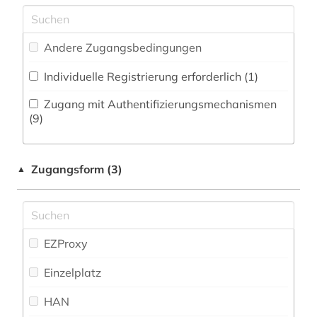
archiv (6)
Natur- und Umweltschutz (0)
archivbestand (2)
Andere Zugangsbedingungen
Pädagogik (3)
archivierung (1)
Individuelle Registrierung erforderlich (1)
Philosophie (2)
archäologie (2)
Zugang mit Authentifizierungsmechanismen
Physik (0)
(9)
archäologische stätte (1)
Politologie (9)
arisierung (1)
Zugangsform (3)
▲
Psychologie (1)
astronomie (1)
Rechtswissenschaft (47)
atlas (1)
Romanistik (2)
EZProxy
audiodatei (2)
Slavistik (1)
Einzelplatz
audiovisuelles material (2)
Soziologie (8)
HAN
aufführung (1)