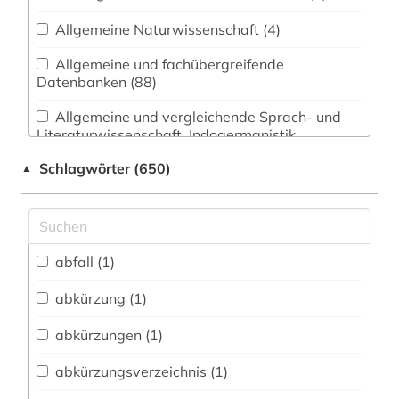
Allgemeine Naturwissenschaft (4)
Allgemeine und fachübergreifende
Datenbanken (88)
Allgemeine und vergleichende Sprach- und
Literaturwissenschaft. Indogermanistik.
Außereuropäische Sprachen und Literaturen (10)
Schlagwörter (650)
▲
Anglistik. Amerikanistik (0)
Archäologie (4)
Architektur, Bauingenieur- und
abfall (1)
Vermessungswesen (19)
abkürzung (1)
Biologie, Biotechnologie (3)
abkürzungen (1)
Buch- und Bibliothekswesen,
Informationswissenschaft (11)
abkürzungsverzeichnis (1)