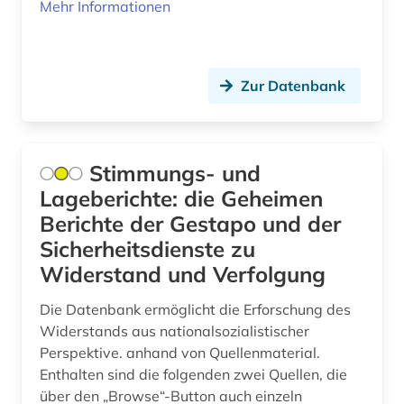
Mehr Informationen
böhmen (2)
Monaco (1)
bürgerliches recht (1)
Montenegro (1)
daten (1)
Zur Datenbank
Niederlande (9)
debatte (1)
Niedersachsen (1)
demographie (1)
Nordamerika (2)
Stimmungs- und
Lageberichte: die Geheimen
denkmal (3)
Nordrhein-Westfalen (1)
Berichte der Gestapo und der
deutsch (6)
Norwegen (3)
Sicherheitsdienste zu
deutscher alpenverein (1)
Widerstand und Verfolgung
Osmanisches Reich (1)
deutscher orden (1)
Die Datenbank ermöglicht die Erforschung des
Ostasien (2)
Widerstands aus nationalsozialistischer
deutsches reich (1)
Osteuropa (6)
Perspektive. anhand von Quellenmaterial.
Enthalten sind die folgenden zwei Quellen, die
deutsches sprachgebiet (10)
Ostmitteleuropa (2)
über den „Browse“-Button auch einzeln