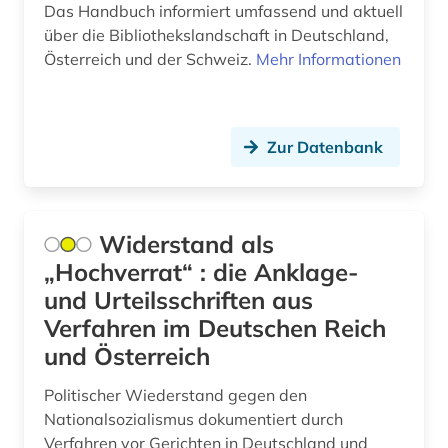
Das Handbuch informiert umfassend und aktuell
europa (5)
über die Bibliothekslandschaft in Deutschland,
Österreich und der Schweiz.
Mehr Informationen
europarecht (1)
europäische normen (1)
euthanasie (1)
Zur Datenbank
evangelische kirche (1)
exil (6)
Widerstand als
„Hochverrat“ : die Anklage-
fachgeschichte (1)
und Urteilsschriften aus
fachhochschule (1)
Verfahren im Deutschen Reich
und Österreich
fachliteratur und software (1)
fachportal (4)
Politischer Wiederstand gegen den
Nationalsozialismus dokumentiert durch
fahrplan (1)
Verfahren vor Gerichten in Deutschland und