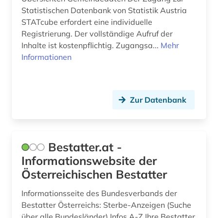
kataster (1)
Statistischen Datenbank von Statistik Austria
STATcube erfordert eine individuelle
kennzahlen (1)
Registrierung. Der vollständige Aufruf der
kirchenbuch (2)
Inhalte ist kostenpflichtig. Zugangsa...
Mehr
Informationen
kirchliche eheschließung (1)
klagenfurt (1)
Zur Datenbank
klein- und mittelbetrieb (2)
kloster (1)
kommende &amp;lt;ritterorden&amp;gt; (1)
Bestatter.at -
Informationswebsite der
kommentar (1)
Österreichischen Bestatter
kommunalpolitik (1)
Informationsseite des Bundesverbands der
komponist (1)
Bestatter Österreichs: Sterbe-Anzeigen (Suche
über alle Bundesländer) Infos A-Z Ihre Bestatter