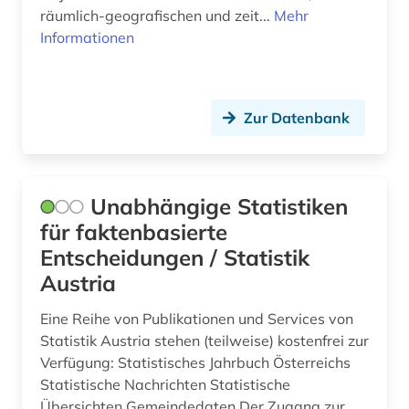
judenverfolgung (5)
räumlich-geografischen und zeit...
Mehr
Informationen
judenvernichtung (9)
judikatur (1)
juristenausbildung (1)
Zur Datenbank
kaiserreich (1)
kapitalgesellschaft (1)
Unabhängige Statistiken
karikatur (1)
für faktenbasierte
Entscheidungen / Statistik
karte (5)
Austria
kartografie (2)
Eine Reihe von Publikationen und Services von
kartographie (3)
Statistik Austria stehen (teilweise) kostenfrei zur
Verfügung: Statistisches Jahrbuch Österreichs
katalog (12)
Statistische Nachrichten Statistische
Übersichten Gemeindedaten Der Zugang zur