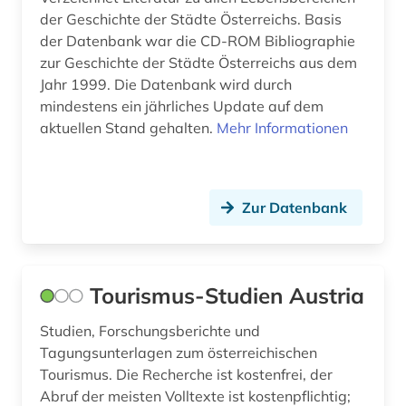
der Geschichte der Städte Österreichs. Basis
frühe neuzeit (1)
der Datenbank war die CD-ROM Bibliographie
zur Geschichte der Städte Österreichs aus dem
galerie (2)
Jahr 1999. Die Datenbank wird durch
mindestens ein jährliches Update auf dem
galloromanistik (2)
aktuellen Stand gehalten.
Mehr Informationen
gebäude (4)
gedenken (1)
Zur Datenbank
gefallener (1)
gemeindefinanzwirtschaft (1)
Tourismus-Studien Austria
gemeinderat (1)
gemeindeverwaltung (1)
Studien, Forschungsberichte und
Tagungsunterlagen zum österreichischen
gender studies (1)
Tourismus. Die Recherche ist kostenfrei, der
Abruf der meisten Volltexte ist kostenpflichtig;
genderforschung (1)