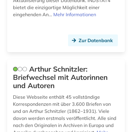
Aktualisierung dieser Datenbank. INDSTAT4
bietet die einzigartige Möglichkeit einer
inschrift (1)
eingehenden An...
Mehr Informationen
insekten (1)
institution (1)
Zur Datenbank
institutionen (1)
inszenierungen (1)
Arthur Schnitzler:
internaitonales steuerrecht (1)
Briefwechsel mit Autorinnen
international (1)
und Autoren
internationaler wettbewerb (1)
Diese Webseite enthält 45 vollständige
Korrespondenzen mit über 3.600 Briefen von
internationales recht (1)
und an Arthur Schnitzler (1862–1931). Viele
davon werden erstmals veröffentlicht. Alle sind
interview (1)
nach den Originalen in Archiven in Europa und
inventar (1)