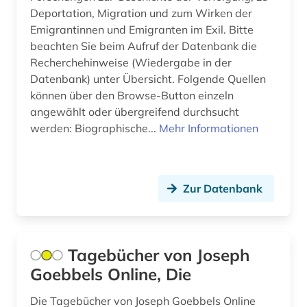
dissertation (2)
Deportation, Migration und zum Wirken der
Serbien (5)
Emigrantinnen und Emigranten im Exil. Bitte
dokumentation (1)
Skandinavien (1)
beachten Sie beim Aufruf der Datenbank die
Recherchehinweise (Wiedergabe in der
drittes reich (5)
Slowakei (8)
Datenbank) unter Übersicht. Folgende Quellen
können über den Browse-Button einzeln
dziga (1)
Slowenien (7)
angewählt oder übergreifend durchsucht
einkommensbericht (1)
Spanien (5)
werden: Biographische...
Mehr Informationen
eisenbahn (1)
Suedasien (1)
elektrizität (1)
Suedosteuropa (1)
Zur Datenbank
elektrizitätsmarkt (1)
Tschechische Republik (12)
elektronische bibliothek (1)
Tuerkei (1)
Tagebücher von Joseph
elektronische zeitung (1)
USA (7)
Goebbels Online, Die
elektronisches buch (1)
Ukraine (4)
Die Tagebücher von Joseph Goebbels Online