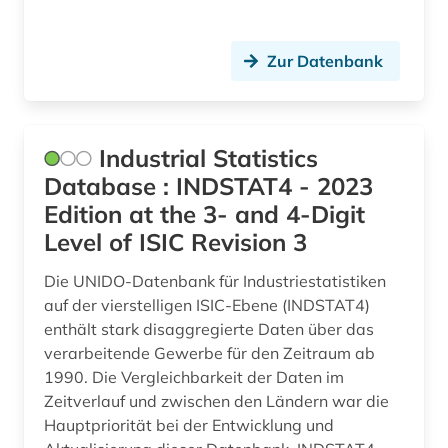
homosexualität (2)
Zur Datenbank
höchstgerichtsentscheidungen (1)
höfling (1)
Industrial Statistics
iberoromanistik (1)
Database : INDSTAT4 - 2023
iec normen (1)
Edition at the 3- and 4-Digit
Level of ISIC Revision 3
industrieproduktion (1)
information (1)
Die UNIDO-Datenbank für Industriestatistiken
auf der vierstelligen ISIC-Ebene (INDSTAT4)
ingenieurbau (1)
enthält stark disaggregierte Daten über das
verarbeitende Gewerbe für den Zeitraum ab
inhaltsverzeichnis (1)
1990. Die Vergleichbarkeit der Daten im
Zeitverlauf und zwischen den Ländern war die
inkunabel (1)
Hauptpriorität bei der Entwicklung und
innenpolitik (1)