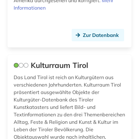
Amerika durchgesehen und korrigiert.
Mehr
Informationen
iso normen (1)
iso-normen (1)
Zur Datenbank
italianistik (2)
italien (2)
jandl (1)
Kulturraum Tirol
johanniterorden (1)
Das Land Tirol ist reich an Kulturgütern aus
verschiedenen Jahrhunderten. Kulturraum Tirol
josephinische landesaufnahme (1)
präsentiert ausgewählte Objekte der
Kulturgüter-Datenbank des Tiroler
judaistik (1)
Kunstkatasters und liefert Bild- und
juden (11)
Textinformationen zu den drei Themenbereichen
Alltag, Feste & Religion und Kunst & Kultur im
judentum (7)
Leben der Tiroler Bevölkerung. Die
Objektauswahl wurde nach inhaltlichen,