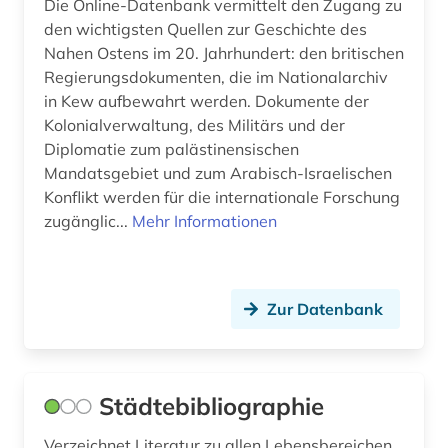
Die Online-Datenbank vermittelt den Zugang zu
den wichtigsten Quellen zur Geschichte des
fotograf (1)
Nahen Ostens im 20. Jahrhundert: den britischen
fotografie (1)
Regierungsdokumenten, die im Nationalarchiv
in Kew aufbewahrt werden. Dokumente der
frankreich (1)
Kolonialverwaltung, des Militärs und der
Diplomatie zum palästinensischen
franziszeische landesaufnahme (1)
Mandatsgebiet und zum Arabisch-Israelischen
franziszeischer kataster (1)
Konflikt werden für die internationale Forschung
zugänglic...
Mehr Informationen
frau (1)
frauenbewegung (2)
Zur Datenbank
frauenforschung (2)
frauengeschichte (1)
Städtebibliographie
frauenrecht (1)
friedhof (3)
Verzeichnet Literatur zu allen Lebensbereichen