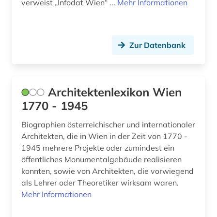
geschichte 1933-1945 (1)
verweist „Infodat Wien“ ...
Mehr Informationen
geschichte 1935-1953 (1)
geschichte 1938-1945 (10)
Zur Datenbank
geschichte 1939-1945 (1)
geschichte 1945- (1)
Architektenlexikon Wien
geschichte 1945-2000 (1)
1770 - 1945
geschichte 1973-1995 (1)
Biographien österreichischer und internationaler
Architekten, die in Wien in der Zeit von 1770 -
geschichte 500 - 1250 (1)
1945 mehrere Projekte oder zumindest ein
öffentliches Monumentalgebäude realisieren
geschichte <1848 -1938> (1)
konnten, sowie von Architekten, die vorwiegend
geschichte <1938> (1)
als Lehrer oder Theoretiker wirksam waren.
Mehr Informationen
geschichte anfänge-1400 (1)