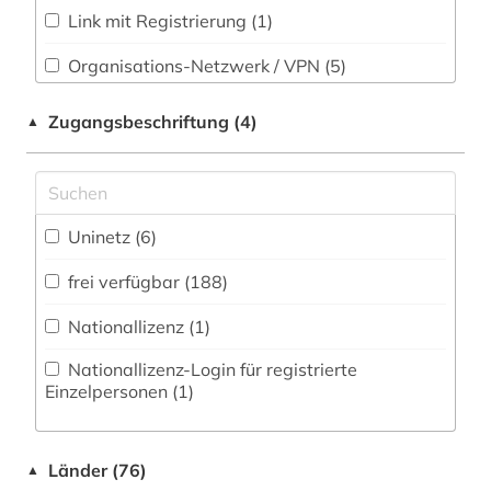
Sport (3)
aufführungsgeschichte deutschland 1770-
Link mit Registrierung (1)
1830 (1)
Technik (8)
Organisations-Netzwerk / VPN (5)
auktionshaus (1)
Theologie und Religionswissenschaften (7)
Shibboleth (1)
Zugangsbeschriftung (4)
▲
auswanderer (1)
Werkstoffwissenschaften und
Zugriff vor Ort
Fertigungstechnik (1)
autor (1)
Wirtschaftswissenschaften (31)
bairisch (1)
Uninetz (6)
Wissenschaftskunde, Forschung, Hochschul-,
Museumswesen (6)
balkanromanistik (1)
frei verfügbar (188)
baugeräte (1)
Nationallizenz (1)
bauingenieurwesen (1)
Nationallizenz-Login für registrierte
Einzelpersonen (1)
baumaschinen (1)
baustoff (1)
Länder (76)
▲
bautechnik (2)