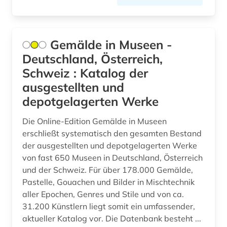
brahms-institut (1)
Korea (2)
branche (1)
Kroatien (5)
Gemälde in Museen -
branchendaten (1)
Lettland (4)
Deutschland, Österreich,
brandenburg (1)
Liechtenstein (5)
Schweiz : Katalog der
ausgestellten und
brief (2)
Litauen (3)
depotgelagerten Werke
briefsammlung (1)
Luxemburg (5)
Die Online-Edition Gemälde in Museen
buch (1)
Makedonien (1)
erschließt systematisch den gesamten Bestand
der ausgestellten und depotgelagerten Werke
buchhandel (2)
Malta (2)
von fast 650 Museen in Deutschland, Österreich
und der Schweiz. Für über 178.000 Gemälde,
bundesinnung der bestatter (1)
Mecklenburg-Vorpommern (1)
Pastelle, Gouachen und Bilder in Mischtechnik
bundesrecht (1)
Mittelamerika (2)
aller Epochen, Genres und Stile und von ca.
31.200 Künstlern liegt somit ein umfassender,
burgenland (2)
Moldawien (1)
aktueller Katalog vor. Die Datenbank besteht ...