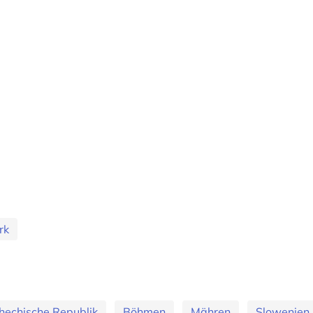
rk
hechische Republik
Böhmen
Mähren
Slowenien