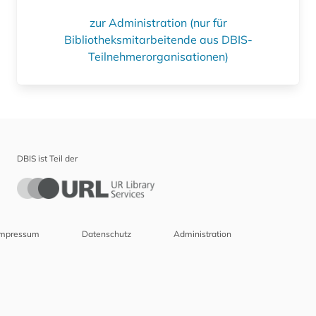
zur Administration (nur für
Bibliotheksmitarbeitende aus DBIS-
Teilnehmerorganisationen)
DBIS ist Teil der
Impressum
Datenschutz
Administration