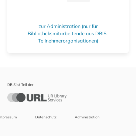
zur Administration (nur für
Bibliotheksmitarbeitende aus DBIS-
Teilnehmerorganisationen)
DBIS ist Teil der
Impressum
Datenschutz
Administration