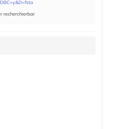
&DBC=y&D=fsta
r recherchierbar