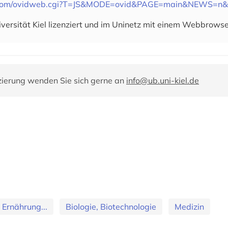
id.com/ovidweb.cgi?T=JS&MODE=ovid&PAGE=main&NEWS=n
iversität Kiel lizenziert und im Uninetz mit einem Webbrowse
zierung wenden Sie sich gerne an
info@ub.uni-kiel.de
 Ernährung...
Biologie, Biotechnologie
Medizin