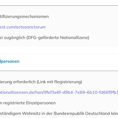
tifizierungsmechanismen
est.com/actasanctorum
ei zugänglich (DFG-geförderte Nationallizenz)
elpersonen
rierung erforderlich
(Link mit Registrierung)
.nationallizenzen.de/han/9fef3e6f-d9b4-7e89-6b10-fd66f9f
n registrierte Einzelpersonen
 ständigem Wohnsitz in der Bundesrepublik Deutschland könn