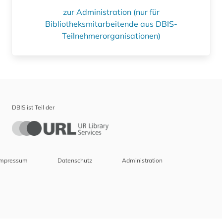
zur Administration (nur für
Bibliotheksmitarbeitende aus DBIS-
Teilnehmerorganisationen)
DBIS ist Teil der
Impressum
Datenschutz
Administration