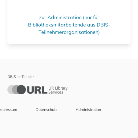
zur Administration (nur für
Bibliotheksmitarbeitende aus DBIS-
Teilnehmerorganisationen)
DBIS ist Teil der
Impressum
Datenschutz
Administration