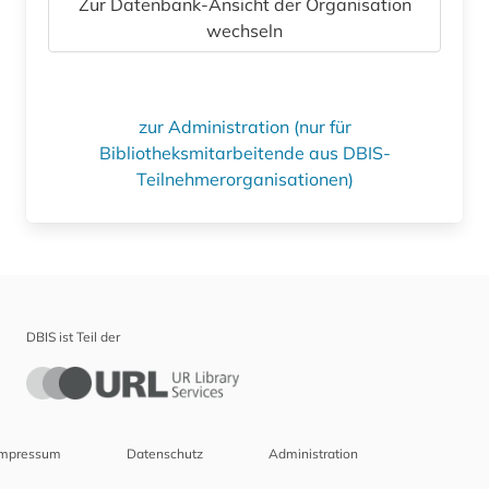
Zur Datenbank-Ansicht der Organisation
wechseln
zur Administration (nur für
Bibliotheksmitarbeitende aus DBIS-
Teilnehmerorganisationen)
DBIS ist Teil der
Impressum
Datenschutz
Administration