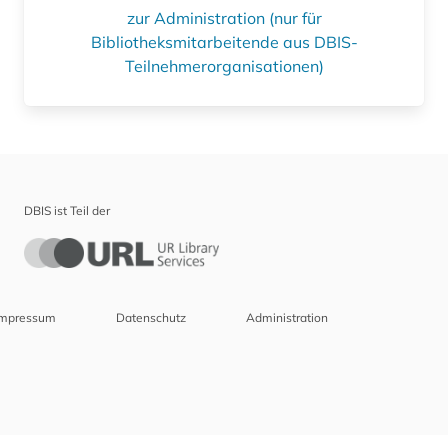
zur Administration (nur für
Bibliotheksmitarbeitende aus DBIS-
Teilnehmerorganisationen)
DBIS ist Teil der
Impressum
Datenschutz
Administration