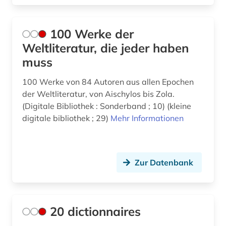
briefsammlung (2)
Vatikanstadt (1)
briefwechsel (1)
100 Werke der
Weltliteratur, die jeder haben
british national corpus (1)
muss
buch (1)
100 Werke von 84 Autoren aus allen Epochen
buchhandel (4)
der Weltliteratur, von Aischylos bis Zola.
(Digitale Bibliothek : Sonderband ; 10) (kleine
buchmalerei (1)
digitale bibliothek ; 29)
Mehr Informationen
bündnerromanisch (1)
calderón (1)
Zur Datenbank
calderón de la barca, pedro | schriftsteller;
geistlicher; dramatiker; librettist; lyriker;
schriftsteller (1)
20 dictionnaires
canada (1)