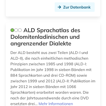
französisch (81)
Zur Datenbank
französische literatur (3)
französischer bibliothekenverbund (1)
ALD Sprachatlas des
französisches sprachgebiet (1)
Dolomitenladinischen und
frauenbewegung (1)
angrenzender Dialekte
frauenforschung (1)
Der ALD besteht aus zwei Teilen (ALD-I und
ALD-II), die nach einheitlichen methodischen
frauenliteratur (1)
Prinzipien zwischen 1985 und 1998 (ALD-I:
Publikation im Jahr 1998 in sieben Bänden mit
fremdsprache (3)
884 Sprachkarten und drei CD-ROM) sowie
fremdsprachenlernen (1)
zwischen 1999 und 2012 (ALD-II: Publikation im
Jahr 2012 in sieben Bänden mit 1066
fremdwort (1)
Sprachkarten) erarbeitet worden waren. Die
nach der Jahrtausendwende durch eine DVD
futurismus (1)
ersetzten drei...
Mehr Informationen