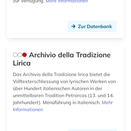
zur Verfügung.
Mehr Informationen
góngora y argote (1)
handschrift (3)
Zur Datenbank
heiliger (1)
hispanistik (62)
Archivio della Tradizione
hispanoamerikanisch (1)
Lirica
hispanos (1)
Das Archivio della Tradizione lirica bietet die
historische lexikographie (3)
Volltexterschliessung von lyrischen Werken von
über Hundert italienischen Autoren in der
historische sprachwissenschaft (2)
unmittelbaren Tradition Petrarcas (13. und 14.
Jahrhundert). Menüführung in italienisch.
Mehr
hochschulschrift (3)
Informationen
hochschulschriften (1)
honoré de (1)