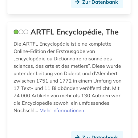
Zur Datenbank
informationswissenschaft (1)
ingenieurwissenschaften (1)
ARTFL Encyclopédie, The
inka (1)
Die ARTFL Encyclopédie ist eine komplette
internetportal (1)
Online-Edition der Erstausgabe von
„Encyclopédie ou Dictionnaire raisonné des
irland / literatur / irisch (1)
sciences, des arts et des metiers”. Diese wurde
unter der Leitung von Diderot und d’Alembert
italia (1)
zwischen 1751 und 1772 in einem Umfang von
italianistik (60)
17 Text- und 11 Bildbänden veröffentlicht. Mit
74.000 Artikeln von mehr als 130 Autoren war
italien (18)
die Encyclopédie sowohl ein umfassendes
Nachschl...
Mehr Informationen
italienisch (70)
italienische dialekte (1)
Zur Datenbank
italienische kunstgeschichte (1)