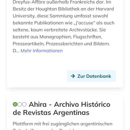
elektronisches buch (21)
Dreyfus-Affäre außerhalb Frankreichs dar. Im
Besitz der Houghton Bibliothek an der Harvard
elektronisches publizieren (1)
University, diese Sammlung umfasst sowohl
bekannte Publikationen wie „J’accuse“ als auch
england (1)
seltene, kaum verbreitete Archivstücke. Sie
besteht aus Monographien, Flugschriften,
englisch (35)
Presseartikeln, Prozessberichten und Bildern.
englische literatur (1)
D...
Mehr Informationen
enzyklopädie (11)
erlebnisbericht (2)
Zur Datenbank
etymologie (5)
europa (5)
Ahira - Archivo Histórico
fachdidaktik (13)
de Revistas Argentinas
fachgeschichte (2)
Plattform mit frei zugänglichen argentinischen