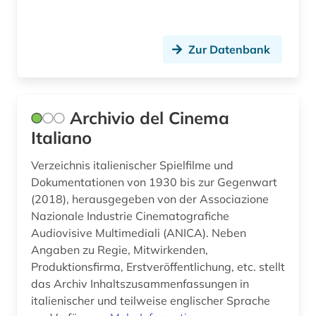
geschichte anfänge – 1226 (1)
geschichte der naturwissenschaften (2)
Zur Datenbank
geschichte der philologie (1)
geschichte der romanistik (1)
Archivio del Cinema
Italiano
gesellschaft (1)
gesundheit &amp; ernährung (1)
Verzeichnis italienischer Spielfilme und
Dokumentationen von 1930 bis zur Gegenwart
giacomo (1)
(2018), herausgegeben von der Associazione
Nazionale Industrie Cinematografiche
giovanni (1)
Audiovisive Multimediali (ANICA). Neben
Angaben zu Regie, Mitwirkenden,
grammatik (10)
Produktionsfirma, Erstveröffentlichung, etc. stellt
griechisch (2)
das Archiv Inhaltszusammenfassungen in
italienischer und teilweise englischer Sprache
gustave (1)