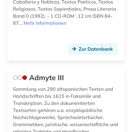
Caballeria y Nobleza, Textos Poeticos, Textos
Religiosos, Textos Sapientiales, Prosa Literaria
digital humanities (1)
Band 0 (1992). - 1 CD-ROM : 12 cm ISBN 84-
87...
Mehr Informationen
digitalisat (1)
digitalisierung (1)
dissertation (3)
Zur Datenbank
divina commedia (3)
dokumentarfilm (1)
Admyte III
dokumentation (2)
Sammlung von 290 altspanischen Texten und
dolmetschen (1)
Handschriften bis 1615 in Faksimile und
Transkription. Zu den dokumentierten
drama (7)
Textsorten gehören u.a. enzyklopädische
Nachschlagewerke, Sprachwörterbücher,
dresden (2)
Grammatiken, juristische, wissenschaftliche und
religiöse Traktate und Handbücher,