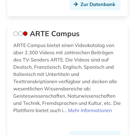
Zur Datenbank
hugo (1)
humanismus (4)
ARTE Campus
iberische halbinsel (2)
ARTE Campus bietet einen Videokatalog von
iberoamerika (2)
über 2.300 Videos mit zahlreichen Beiträgen
iberoromanisch (1)
des TV-Senders ARTE. Die Videos sind auf
Deutsch, Französisch, Englisch, Spanisch und
iberoromanistik (54)
Italienisch mit Untertiteln und
Texttranskriptionen verfügbar und decken alle
il decamerone (1)
wesentlichen Wissensbereiche ab:
Geisteswissenschaften, Naturwissenschaften
indien (1)
und Technik, Fremdsprachen und Kultur, etc. Die
indogermanische sprachen (1)
Plattform bietet auch i...
Mehr Informationen
indogermanistik (1)
informatik (1)