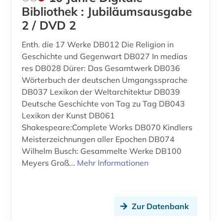
bibliotheken (1)
Ostasien (1)
Bibliothek : Jubiläumsausgabe
2 / DVD 2
bibliothekswesen (1)
Portugal (13)
Enth. die 17 Werke DB012 Die Religion in
bibliothèque nationale de france (1)
Roemisches Reich (2)
Geschichte und Gegenwart DB027 In medias
bilddatenbank (1)
Rumänien (5)
res DB028 Dürer: Das Gesamtwerk DB036
Wörterbuch der deutschen Umgangssprache
biografie (12)
Russland, Sowjetunion (1)
DB037 Lexikon der Weltarchitektur DB039
Deutsche Geschichte von Tag zu Tag DB043
biographie (10)
Schweden (1)
Lexikon der Kunst DB061
biowissenschaften (1)
Shakespeare:Complete Works DB070 Kindlers
Schweiz (8)
Meisterzeichnungen aller Epochen DB074
blaise (1)
Slowakei (1)
Wilhelm Busch: Gesammelte Werke DB100
Meyers Groß...
Mehr Informationen
boccaccio (1)
Spanien (52)
bonaparte (familie) (1)
Suedamerika (20)
Zur Datenbank
brief (2)
Ungarn (1)