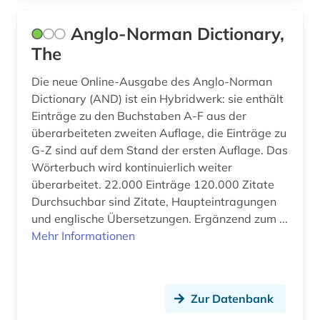
geschichte 1500-2014 (1)
Anglo-Norman Dictionary,
geschichte 1600 - 2000 (1)
The
geschichte 1600-1700 (2)
Die neue Online-Ausgabe des Anglo-Norman
Dictionary (AND) ist ein Hybridwerk: sie enthält
geschichte 1606-1935 (1)
Einträge zu den Buchstaben A-F aus der
geschichte 1680-1790 (1)
überarbeiteten zweiten Auflage, die Einträge zu
G-Z sind auf dem Stand der ersten Auflage. Das
geschichte 1694-1935 (1)
Wörterbuch wird kontinuierlich weiter
überarbeitet. 22.000 Einträge 120.000 Zitate
geschichte 1700-1800 (1)
Durchsuchbar sind Zitate, Haupteintragungen
und englische Übersetzungen. Ergänzend zum ...
geschichte 1741 - 1927 (1)
Mehr Informationen
geschichte 1751-1772 (1)
geschichte 1789-1870 (1)
Zur Datenbank
geschichte 1789-1960 (2)