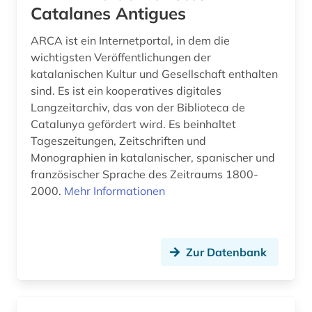
katalonien (2)
Catalanes Antigues
katholische kirche (1)
ARCA ist ein Internetportal, in dem die
wichtigsten Veröffentlichungen der
katholische kirche. sancta sedes (1)
katalanischen Kultur und Gesellschaft enthalten
kinderliteratur (2)
sind. Es ist ein kooperatives digitales
Langzeitarchiv, das von der Biblioteca de
kino (2)
Catalunya gefördert wird. Es beinhaltet
Tageszeitungen, Zeitschriften und
kirchenlatein (1)
Monographien in katalanischer, spanischer und
französischer Sprache des Zeitraums 1800-
klassische philologie (1)
2000.
Mehr Informationen
kognitive linguistik (1)
kollokationswörterbuch (1)
Zur Datenbank
kolonialismus (1)
kommentar (3)