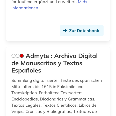
fortlaufend ergänzt und erweitert.
Mehr
darwin, charles | naturwissenschaftler;
Informationen
biologe; geologe (1)
dauphiné (1)
de inventoribus rerum (1)
Zur Datenbank
denkmal (1)
deutsch (35)
Admyte : Archivo Digital
de Manuscritos y Textos
deutsche philologie (1)
Españoles
dialekt (1)
Sammlung digitalisierter Texte des spanischen
dialektologie (2)
Mittelalters bis 1615 in Faksimile und
Transkription. Enthaltene Textsorten:
dichtung (1)
Enciclopedias, Diccionarios y Grammaticas,
didaktik (2)
Textos Legales, Textos Cientificos, Libros de
Viajes, Cronicas y Bibliografias, Tratados de
die rougon-macquart (1)