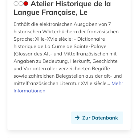
Atelier Historique de la
kommunikation (1)
Langue Française, Le
kommunikationswissenschaft (2)
Enthält die elektronischen Ausgaben von 7
komödie (1)
historischen Wörterbüchern der französischen
Sprache: XIIIe-XVIe siècle: - Dictionnaire
konkordanz (3)
historique de La Curne de Sainte-Palaye
korpus (5)
(Glossar des Alt- und Mittelfranzösischen mit
Angaben zu Bedeutung, Herkunft, Geschichte
korpus (8)
und Varianten aller verzeichneten Begriffe
sowie zahlreichen Belegstellen aus der alt- und
korpus <linguistik> (2)
mittelfranzösischen Literatur XVIIe siècle...
Mehr
Informationen
kreolen (1)
kreolische sprachen (1)
kritik (1)
Zur Datenbank
kritische ausgabe (2)