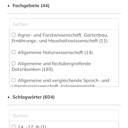
Fachgebiete (44)
▲
Agrar- und Forstwissenschaft, Gartenbau,
Ernährungs- und Haushaltswissenschaft (11)
Allgemeine Naturwissenschaft (14)
Allgemeine und fachübergreifende
Datenbanken (165)
Allgemeine und vergleichende Sprach- und
Literaturwissenschaft. Indogermanistik.
Außereuropäische Sprachen und Literaturen
Schlagwörter (604)
▲
(111)
Anglistik. Amerikanistik (130)
Archäologie (18)
14. -17. jh (1)