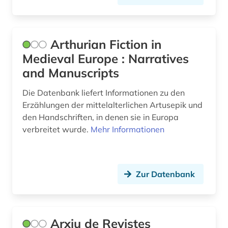
jüdische studien (2)
kaiser (1)
Arthurian Fiction in
kalabresisch (1)
Medieval Europe : Narratives
kanada (2)
and Manuscripts
kanon (1)
Die Datenbank liefert Informationen zu den
Erzählungen der mittelalterlichen Artusepik und
karibik (3)
den Handschriften, in denen sie in Europa
karibik-literatur (1)
verbreitet wurde.
Mehr Informationen
katalanien (1)
katalanisch (2)
Zur Datenbank
katalanistik (1)
katalog (8)
Arxiu de Revistes