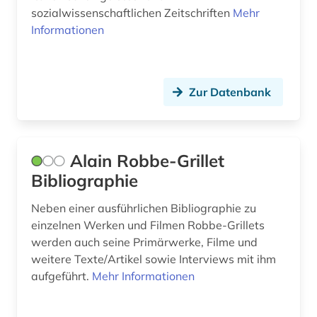
finnisch (1)
sozialwissenschaftlichen Zeitschriften
Mehr
Informationen
flaubert (1)
flugschrift (2)
Zur Datenbank
forschung (1)
forschungsprojekt (1)
fotografie (1)
Alain Robbe-Grillet
Bibliographie
francesco (1)
Neben einer ausführlichen Bibliographie zu
frankokanadisch (2)
einzelnen Werken und Filmen Robbe-Grillets
frankreich (31)
werden auch seine Primärwerke, Filme und
weitere Texte/Artikel sowie Interviews mit ihm
frankreich <nord> (1)
aufgeführt.
Mehr Informationen
frankreich zeitung (1)