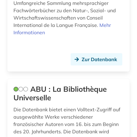
Umfangreiche Sammlung mehrsprachiger
charles (1809-1882) (1)
Fachwörterbücher zu den Natur-, Sozial- und
chemie (5)
Wirtschaftswissenschaften von Conseil
International de la Langue Française.
Mehr
chinesisch (3)
Informationen
christentum (1)
chrétien de troyes (1)
Zur Datenbank
comédie française (1)
corneille (1)
ABU : La Bibliothèque
dante (4)
Universelle
dante <alighieri> (1)
Die Datenbank bietet einen Volltext-Zugriff auf
ausgewählte Werke verschiedener
dante alighieri (2)
französischer Autoren vom 16. bis zum Beginn
darstellende kunst (1)
des 20. Jahrhunderts. Die Datenbank wird