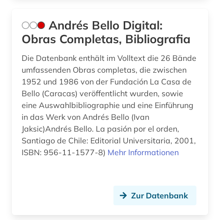
geschichte (34)
Andrés Bello Digital:
geschichte &lt;1475-1700&gt; (1)
Obras Completas, Bibliografia
geschichte &lt;1550-1921&gt; (1)
Die Datenbank enthält im Volltext die 26 Bände
geschichte 1300-1600 (3)
umfassenden Obras completas, die zwischen
1952 und 1986 von der Fundación La Casa de
geschichte 1300-1900 (2)
Bello (Caracas) veröffentlicht wurden, sowie
eine Auswahlbibliographie und eine Einführung
geschichte 1350-1500 (1)
in das Werk von Andrés Bello (Ivan
Jaksic)Andrés Bello. La pasión por el orden,
geschichte 1450-1700 (1)
Santiago de Chile: Editorial Universitaria, 2001,
geschichte 1450-1912 (1)
ISBN: 956-11-1577-8)
Mehr Informationen
geschichte 1495-1992 (1)
geschichte 1500-1600 (1)
Zur Datenbank
geschichte 1500-1680 (1)