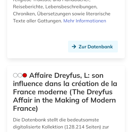
dreyfus-affäre (1)
Reiseberichte, Lebensbeschreibungen,
drittes reich (2)
Chroniken, Übersetzungen sowie literarische
Texte aller Gattungen.
Mehr Informationen
druckwerk (7)
dänisch (2)
Zur Datenbank
edition (1)
einführung (2)
einsprachiges wörterbuch (1)
Affaire Dreyfus, L: son
influence dans la création de la
elektronische bibliothek (1)
France moderne (The Dreyfus
elektronische publikation (2)
Affair in the Making of Modern
France)
elektronische ressource (1)
Die Datenbank stellt die bedeutsamste
elektronische zeitschrift (8)
digitalisierte Kollektion (128.214 Seiten) zur