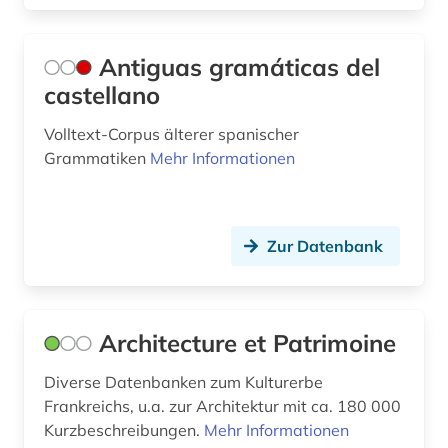
geschichte 1790-1920 (1)
Antiguas gramáticas del
geschichte 1800-1950 (1)
castellano
geschichte 1807-1929 (1)
Volltext-Corpus älterer spanischer
geschichte 1827-1923 (1)
Grammatiken
Mehr Informationen
geschichte 1850-1900 (2)
geschichte 1918-1959 (1)
Zur Datenbank
geschichte 1930 - (1)
geschichte 1933-1945 (1)
Architecture et Patrimoine
geschichte 1945- (1)
Diverse Datenbanken zum Kulturerbe
geschichte <1680-1800> (1)
Frankreichs, u.a. zur Architektur mit ca. 180 000
Kurzbeschreibungen.
Mehr Informationen
geschichte <1801-1900> (1)