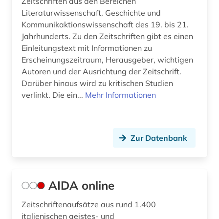
Zeitschriften aus den Bereichen
fachliteratur (1)
Literaturwissenschaft, Geschichte und
fachportal (1)
Kommunikaktionswissenschaft des 19. bis 21.
Jahrhunderts. Zu den Zeitschriften gibt es einen
fernando pessoa (1)
Einleitungstext mit Informationen zu
Erscheinungszeitraum, Herausgeber, wichtigen
fernsehen (3)
Autoren und der Ausrichtung der Zeitschrift.
Darüber hinaus wird zu kritischen Studien
festschrift (1)
verlinkt. Die ein...
Mehr Informationen
feuilleton (1)
fid (1)
Zur Datenbank
fid darstellende kunst (1)
fid romanistik (2)
AIDA online
film (6)
filmgeschichte (1)
Zeitschriftenaufsätze aus rund 1.400
italienischen geistes- und