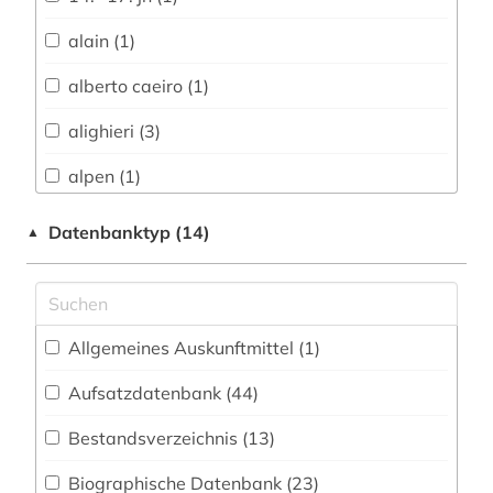
Architektur, Bauingenieur- und
Vermessungswesen (16)
alain (1)
Biologie, Biotechnologie (10)
alberto caeiro (1)
Buch- und Bibliothekswesen,
alighieri (3)
Informationswissenschaft (23)
alpen (1)
Chemie und Pharmazie (10)
altertumswissenschaft (1)
Datenbanktyp (14)
▲
Elektrotechnik, Elektronik, Nachrichtentechnik
(6)
altes buch (2)
Energietechnik (5)
altfranzösisch (8)
Ethnologie (30)
Allgemeines Auskunftmittel (1
)
altitalienisch (1)
Geographie (21)
Aufsatzdatenbank (44
)
altokzitanisch (3)
Geowissenschaften (6)
Bestandsverzeichnis (13
)
altspanisch (1)
Germanistik. Niederlandistik. Skandinavistik
Biographische Datenbank (23
)
amerikanisches englisch (1)