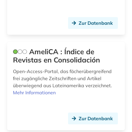
fürstliche bibliothek corvey (1)
galicien (2)
Zur Datenbank
galicisch (1)
galicisch-portugiesisch (2)
AmeliCA : Índice de
galloromanisch (1)
Revistas en Consolidación
galloromanistik (65)
Open-Access-Portal, das fächerübergreifend
gedenktag (1)
frei zugängliche Zeitschriften und Artikel
überwiegend aus Lateinamerika verzeichnet.
geisteswissenschaften (22)
Mehr Informationen
gelehrtenkorrespondenz (1)
geologie (1)
Zur Datenbank
germanistik (5)