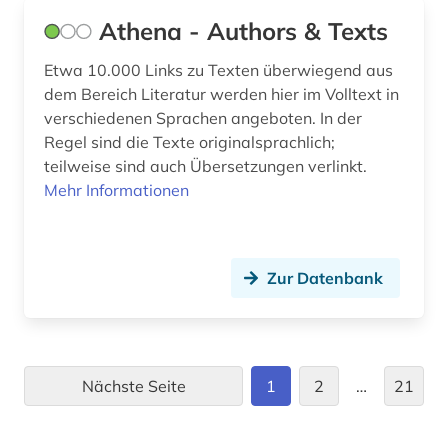
kuenste (1)
Athena - Authors & Texts
kultur (5)
Etwa 10.000 Links zu Texten überwiegend aus
kulturgeschichte (1)
dem Bereich Literatur werden hier im Volltext in
verschiedenen Sprachen angeboten. In der
kulturwissenschaften (54)
Regel sind die Texte originalsprachlich;
teilweise sind auch Übersetzungen verlinkt.
kunst (4)
Mehr Informationen
kunstgeschichte (4)
kunstmusik (1)
Zur Datenbank
kurzfilm (1)
käthe (1)
ladinisch (1)
Nächste Seite
1
2
…
21
landeskunde (34)