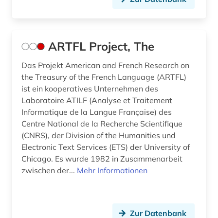
italienische literatur (1)
italiensch (1)
ARTFL Project, The
japan (1)
Das Projekt American and French Research on
the Treasury of the French Language (ARTFL)
japanisch (3)
ist ein kooperatives Unternehmen des
jean (1)
Laboratoire ATILF (Analyse et Traitement
Informatique de la Langue Française) des
jiddisch (1)
Centre National de la Recherche Scientifique
(CNRS), der Division of the Humanities und
judenspanisch (1)
Electronic Text Services (ETS) der University of
Chicago. Es wurde 1982 in Zusammenarbeit
judenverfolgung (2)
zwischen der...
Mehr Informationen
jugendliteratur (2)
jules (1)
Zur Datenbank