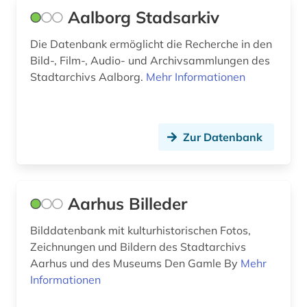
Aalborg Stadsarkiv
bokmål (4)
Die Datenbank ermöglicht die Recherche in den
bollnäs (1)
Bild-, Film-, Audio- und Archivsammlungen des
Stadtarchivs Aalborg.
Mehr Informationen
borgholm (1)
bornholm (3)
Zur Datenbank
brabrand (1)
brandförsäkringsverket (1)
brief (9)
Aarhus Billeder
bronzezeit (1)
Bilddatenbank mit kulturhistorischen Fotos,
Zeichnungen und Bildern des Stadtarchivs
buchgeschichte (1)
Aarhus und des Museums Den Gamle By
Mehr
Informationen
buchproduktion (1)