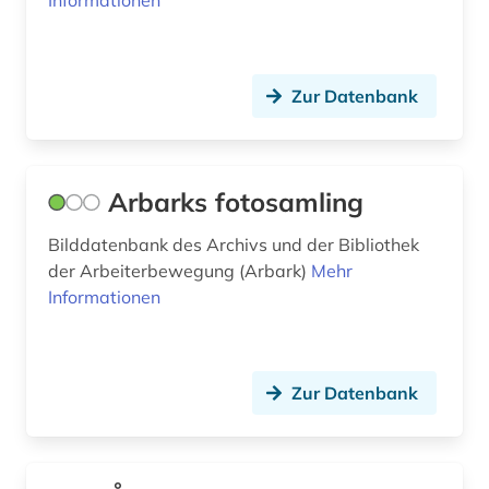
Informationen
frauenwahlrecht (1)
frederick w. w. howell (1)
frederikshavn (1)
Zur Datenbank
fredrikstad (1)
fremdwort (1)
Arbarks fotosamling
freskomalerei (1)
Bilddatenbank des Archivs und der Bibliothek
der Arbeiterbewegung (Arbark)
friedensarbeit (1)
Mehr
Informationen
fritzner, johan | priester; lexikograf (1)
frøslevlejren (1)
Zur Datenbank
frühe neuzeit (1)
funde (1)