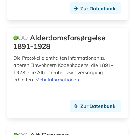
Zur Datenbank
eskimo (1)
ess- und trinksitte (1)
estland (4)
Alderdomsforsørgelse
1891-1928
estlandschweden (1)
Die Protokolle enthalten Informationen zu
estnisch (2)
älteren Einwohnern Kopenhagens, die 1891-
estonia (1)
1928 eine Altersrente bzw. -versorgung
erhielten.
Mehr Informationen
ethnologie (1)
europa (2)
Zur Datenbank
extremismus (1)
fahne (1)
faksimile (1)