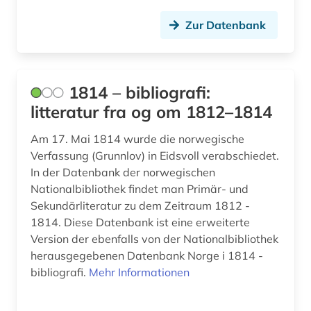
Oesterreich (1)
beowulf (1)
Zur Datenbank
Osteuropa (1)
bergbau (1)
Ostmitteleuropa (1)
bergen (2)
Polen (1)
1814 – bibliografi:
litteratur fra og om 1812–1814
bergen (norwegen) (2)
Portugal (1)
bergman (1)
Am 17. Mai 1814 wurde die norwegische
Russland, Sowjetunion (3)
Verfassung (Grunnlov) in Eidsvoll verabschiedet.
beruf (1)
In der Datenbank der norwegischen
Schleswig-Holstein (5)
Nationalbibliothek findet man Primär- und
besetzung (1)
Schweden (262)
Sekundärliteratur zu dem Zeitraum 1812 -
1814. Diese Datenbank ist eine erweiterte
bestattung (1)
Serbien (1)
Version der ebenfalls von der Nationalbibliothek
bevölkerung (1)
herausgegebenen Datenbank Norge i 1814 -
Skandinavien (15)
bibliografi.
Mehr Informationen
bevölkerungsentwicklung (2)
Slowenien (1)
bevölkerungsstatistik (3)