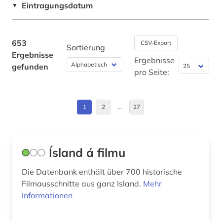
Eintragungsdatum
▼
autorin (1)
Hamburg (1)
axel oxenstierna (1)
Island (47)
653
CSV-Export
Sortierung
Ergebnisse
ballangen (1)
Italien (1)
Ergebnisse
gefunden
pro Seite:
ballett (1)
Kanada (2)
baltikum (1)
Lettland (2)
1
2
…
27
baudenkmal (1)
Litauen (1)
bauernhof (4)
Mecklenburg-Vorpommern (1)
Ísland á filmu
bauunternehmer (1)
Niederlande (2)
Die Datenbank enthält über 700 historische
begräbnis (1)
Nordamerika (3)
Filmausschnitte aus ganz Island.
Mehr
Informationen
belgien (1)
Norwegen (122)
belletristik (2)