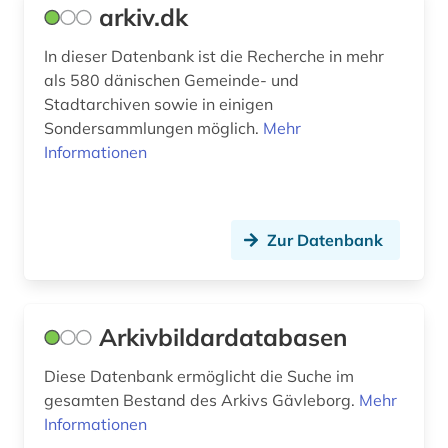
arkiv.dk
h.s.a. nygård (1)
In dieser Datenbank ist die Recherche in mehr
halland (2)
als 580 dänischen Gemeinde- und
hamburg (2)
Stadtarchiven sowie in einigen
Sondersammlungen möglich.
Mehr
handelsschifffahrt (2)
Informationen
handschrift (8)
handwerk (1)
Zur Datenbank
handwerker (1)
hans christian andersen (1)
Arkivbildardatabasen
hattfjelldal (1)
Diese Datenbank ermöglicht die Suche im
haus (1)
gesamten Bestand des Arkivs Gävleborg.
Mehr
Informationen
heiligenverehrung (1)