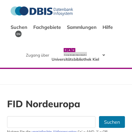
Suchen
Fachgebiete
Sammlungen
Hilfe
EN
Zugang über
Universitätsbibliothek Kiel
FID Nordeuropa
Suchen
Nutzen Sie die
vereinfachte Abfragesyntax
('+' = AND, '|' = OR,