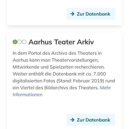
buchstabe (1)
buchwissenschaft (1)
Zur Datenbank
båtsfjord (1)
bærum (1)
Aarhus Teater Arkiv
bühnenkunst (1)
In dem Portal des Archivs des Theaters in
bürger (1)
Aarhus kann man Theatervorstellungen,
Mitwirkende und Spielzeiten recherchieren.
bürgerkrieg (1)
Weiter enthält die Datenbank mit ca. 7.000
digitalisierten Fotos (Stand: Februar 2019) rund
camilla collett (1)
ein Viertel des Bildarchivs des Theaters.
Mehr
Informationen
carl michael bellman (1)
christian christensen (1)
christiania (1)
Zur Datenbank