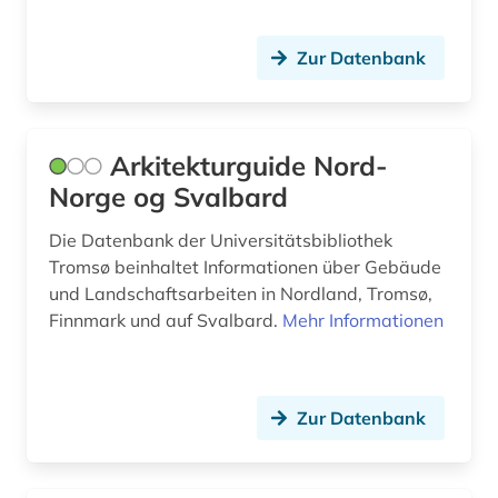
gilde (1)
gladsakse (2)
Zur Datenbank
gladsaxe (1)
gotland (4)
Arkitekturguide Nord-
Norge og Svalbard
grab (2)
Die Datenbank der Universitätsbibliothek
grabdenkmal (1)
Tromsø beinhaltet Informationen über Gebäude
grabstein (3)
und Landschaftsarbeiten in Nordland, Tromsø,
Finnmark und auf Svalbard.
Mehr Informationen
grammatik (2)
grenzgebiet (1)
Zur Datenbank
großbrittanien (1)
grundbesitz (1)