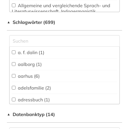
Allgemeine und vergleichende Sprach- und
Literaturwissenschaft. Indogermanistik.
Außereuropäische Sprachen und Literaturen (73)
Schlagwörter (699)
▲
Anglistik. Amerikanistik (1)
Archäologie (13)
Architektur, Bauingenieur- und
a. f. dalin (1)
Vermessungswesen (9)
aalborg (1)
Biologie, Biotechnologie (1)
aarhus (6)
Buch- und Bibliothekswesen,
Informationswissenschaft (6)
adelsfamilie (2)
Ethnologie (43)
adressbuch (1)
FID Nordeuropa (653)
agder (2)
Datenbanktyp (14)
▲
Geographie (10)
aktiengesellschaft (1)