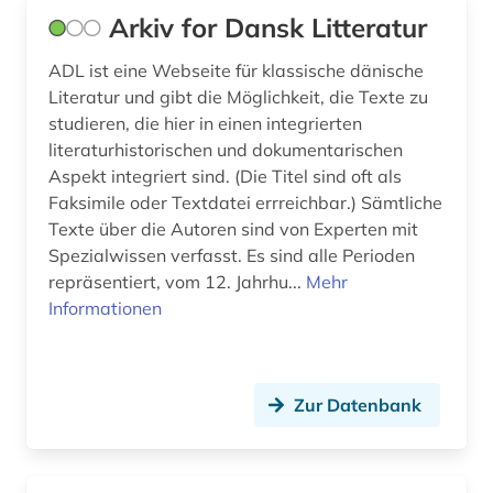
grundbuch (1)
Arkiv for Dansk Litteratur
grundeigentum (1)
ADL ist eine Webseite für klassische dänische
Literatur und gibt die Möglichkeit, die Texte zu
grönland (11)
studieren, die hier in einen integrierten
literaturhistorischen und dokumentarischen
grönländisch (1)
Aspekt integriert sind. (Die Titel sind oft als
gschichte (1)
Faksimile oder Textdatei errreichbar.) Sämtliche
Texte über die Autoren sind von Experten mit
gug (1)
Spezialwissen verfasst. Es sind alle Perioden
repräsentiert, vom 12. Jahrhu...
Mehr
gutshof (2)
Informationen
gävleborg (2)
götakanal (1)
Zur Datenbank
göteborg (3)
h.f. grandjean (1)