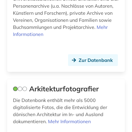
gerichtsbuch (1)
Personenarchive (u.a. Nachlässe von Autoren,
Künstlern und Forschern), private Archive von
gerichtsprotokoll (1)
Vereinen, Organisationen und Familien sowie
germanen (1)
Buchsammlungen und Projektarchive.
Mehr
Informationen
germanische altertumskunde (1)
geschichte (333)
Zur Datenbank
geschlechterforschung (2)
geschäftsbericht (1)
gesellschaft (1)
Arkitekturfotografier
gesetz (2)
Die Datenbank enthält mehr als 5000
digitalisierte Fotos, die die Entwicklung der
gewerbe (1)
dänischen Architektur im In- und Ausland
dokumentieren.
Mehr Informationen
gewerkschaft (1)