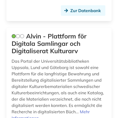
flurname (1)
Zur Datenbank
forstwirtschaft (1)
fotograf (1)
Alvin - Plattform för
Digitala Samlingar och
fotografie (3)
Digitaliserat Kulturarv
franckesche stiftungen (1)
Das Portal der Universitätsbibliotheken
frankreich (1)
Uppsala, Lund und Göteborg ist sowohl eine
Plattform für die langfristige Bewahrung und
französisch (4)
Bereitstellung digitalisierter Sammlungen und
frau (4)
digitaler Kulturerbematerialien schwedischer
Kulturerbeeinrichtungen, als auch eine Katalog,
frauenbewegung (2)
der die Materialien verzeichnet, die noch nicht
digitalisiert werden konnten. Es ermöglicht die
frauenforschung (2)
Recherche in digitalisierten Büch...
Mehr