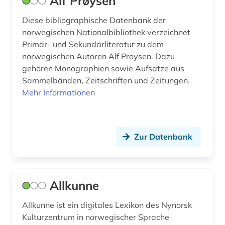
Alf Prøysen
familie (1)
Diese bibliographische Datenbank der
norwegischen Nationalbibliothek verzeichnet
felsbild (1)
Primär- und Sekundärliteratur zu dem
norwegischen Autoren Alf Proysen. Dazu
ferdinand salling (1)
gehören Monographien sowie Aufsätze aus
fernsehsendung (1)
Sammelbänden, Zeitschriften und Zeitungen.
Mehr Informationen
festnahme (1)
feuerversicherung (1)
Zur Datenbank
fid nordeuorpa (1)
fid nordeuropa (5)
film (10)
Allkunne
filmarchiv (1)
Allkunne ist ein digitales Lexikon des Nynorsk
Kulturzentrum in norwegischer Sprache
filmwissenschaft (1)