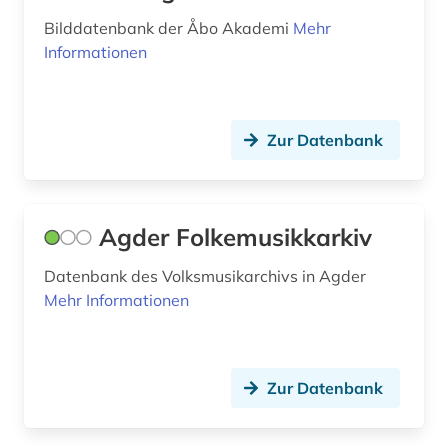
deutsch (4)
Bilddatenbank der Åbo Akademi
Mehr
Informationen
deutschland (5)
dialekt (5)
Zur Datenbank
diplom (1)
dokumentarfilm (1)
dorf (2)
Agder Folkemusikkarkiv
drama (2)
Datenbank des Volksmusikarchivs in Agder
Mehr Informationen
druck (1)
druckwerk (2)
Zur Datenbank
dänemark (148)
dänisch (30)