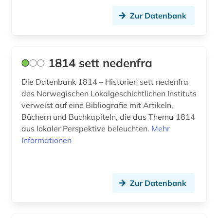
Spanien (1)
Zur Datenbank
bibliothek (3)
Suedamerika (1)
bild (1)
Suedasien (1)
bilddatenbank (2)
1814 sett nedenfra
USA (5)
bildstein (1)
Die Datenbank 1814 – Historien sett nedenfra
Ukraine (1)
des Norwegischen Lokalgeschichtlichen Instituts
biografie (8)
verweist auf eine Bibliografie mit Artikeln,
Büchern und Buchkapiteln, die das Thema 1814
biographie (3)
aus lokaler Perspektive beleuchten.
Mehr
birgitta suecica (1)
Informationen
bisexualität (1)
bjørnstjerne bjørnson (1)
Zur Datenbank
blekinge (3)
bohuslän (2)