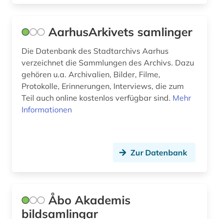
christianshavn (1)
collijn, isak | bibliothekar (1)
AarhusArkivets samlinger
corona (1)
Die Datenbank des Stadtarchivs Aarhus
dag solstad (1)
verzeichnet die Sammlungen des Archivs. Dazu
gehören u.a. Archivalien, Bilder, Filme,
dahlbergh, erik jönsson | offizier; architekt;
Protokolle, Erinnerungen, Interviews, die zum
zeichner; kartograf; historiker; beamter;
Teil auch online kostenlos verfügbar sind.
Mehr
generalgouverneur (2)
Informationen
dalarna (1)
danmarks nationalsocialistiske arbejderparti
(1)
Zur Datenbank
dannebrogsmænd (1)
datenverarbeitung (1)
Åbo Akademis
demographie (2)
bildsamlingar