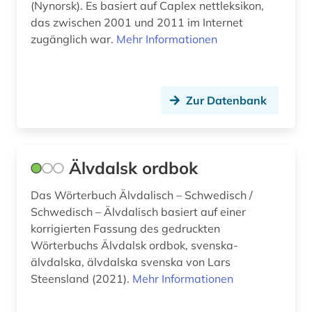
(Nynorsk). Es basiert auf Caplex nettleksikon,
das zwischen 2001 und 2011 im Internet
finnisch (16)
zugänglich war.
Mehr Informationen
finnland (51)
finnlandschweden (1)
Zur Datenbank
finnlandschwedisch (8)
finnmark (2)
Älvdalsk ordbok
fjordane (1)
Das Wörterbuch Älvdalisch – Schwedisch /
flektion (1)
Schwedisch – Älvdalisch basiert auf einer
flensburg (1)
korrigierten Fassung des gedruckten
Wörterbuchs Älvdalsk ordbok, svenska-
flugbild (1)
älvdalska, älvdalska svenska von Lars
Steensland (2021).
Mehr Informationen
flugblatt (1)
flugfoto (2)