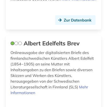
eisenzeit (1)
elektronische bibliothek (1)
Zur Datenbank
emanuel jensen sejr (1)
enebakk (1)
Albert Edelfelts Brev
englisch (9)
Onlineausgabe der digitalisierten Briefe des
erinnerung (4)
finnlandschwedischen Künstlers Albert Edelfelt
(1854−1905) an seine Mutter mit
erlebnisbericht (1)
Inhaltsangaben zu den Briefen sowie diversen
erster weltkrieg (2)
Skizzen und Werken des Künstlers,
herausgegeben von der Schwedischen
erzählung (1)
Literaturgesellschaft in Finnland (SLS)
Mehr
Informationen
esbjerg (3)
eskilstuna (1)