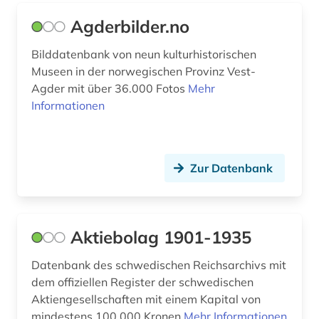
dänisch-hallesche mission in tranquebar (1)
Agderbilder.no
dänisch-hallische mission (1)
Bilddatenbank von neun kulturhistorischen
Museen in der norwegischen Provinz Vest-
dønna (1)
Agder mit über 36.000 Fotos
Mehr
Informationen
edelfelt, albert | maler (2)
edition (1)
egedal kommune (1)
Zur Datenbank
eheschließung (1)
einwanderung (1)
Aktiebolag 1901-1935
einwohnermelderegister (1)
Datenbank des schwedischen Reichsarchivs mit
eisenbahn (3)
dem offiziellen Register der schwedischen
Aktiengesellschaften mit einem Kapital von
eisenverarbeitung (1)
mindestens 100.000 Kronen
Mehr Informationen