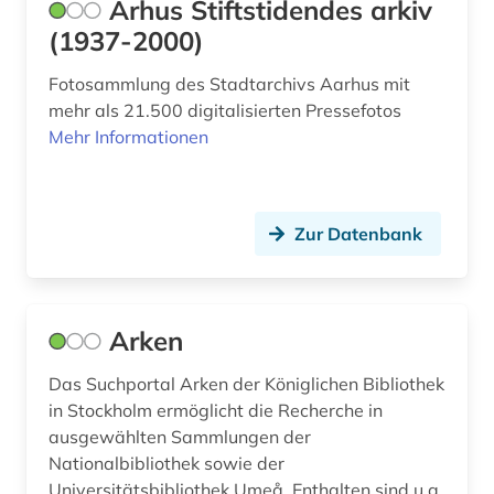
Århus Stiftstidendes arkiv
färöer (6)
(1937-2000)
färöisch (6)
Fotosammlung des Stadtarchivs Aarhus mit
fünen (2)
mehr als 21.500 digitalisierten Pressefotos
Mehr Informationen
gefangene (1)
gefängnis (1)
geldbuße (1)
Zur Datenbank
gemeinde (1)
genderforschung (1)
Arken
geografie (2)
Das Suchportal Arken der Königlichen Bibliothek
in Stockholm ermöglicht die Recherche in
georg christian oeder (1)
ausgewählten Sammlungen der
gericht (1)
Nationalbibliothek sowie der
Universitätsbibliothek Umeå. Enthalten sind u.a.