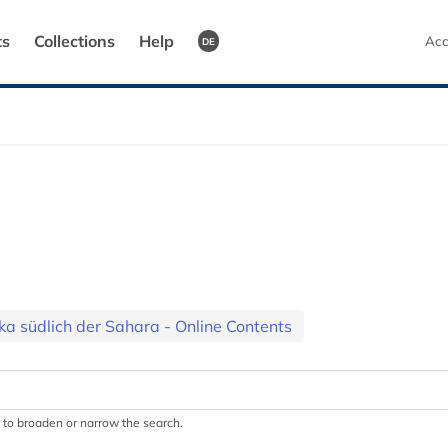
ts
Collections
Help
Acc
DE
ka südlich der Sahara - Online Contents
.) to broaden or narrow the search.