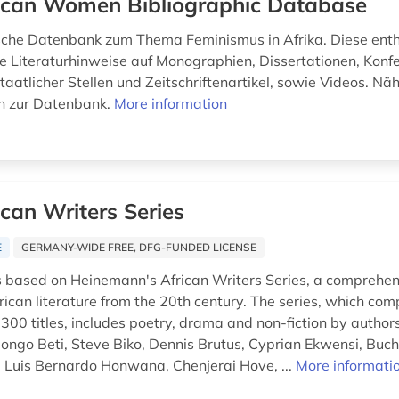
ican Women Bibliographic Database
sche Datenbank zum Thema Feminismus in Afrika. Diese enth
 Literaturhinweise auf Monographien, Dissertationen, Konf
aatlicher Stellen und Zeitschriftenartikel, sowie Videos. Nä
n zur Datenbank.
More information
ican Writers Series
E
GERMANY-WIDE FREE, DFG-FUNDED LICENSE
is based on Heinemann's African Writers Series, a comprehens
ican literature from the 20th century. The series, which comp
 300 titles, includes poetry, drama and non-fiction by autho
ongo Beti, Steve Biko, Dennis Brutus, Cyprian Ekwensi, Buc
 Luis Bernardo Honwana, Chenjerai Hove, ...
More informati