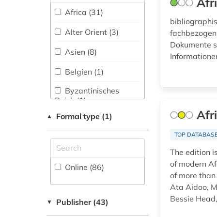
Afr
Romance Studies (9)
china (1)
Africa (31)
bibliographi
Science (Academic
city and university
Discipline), Research,
Alter Orient (3)
fachbezogene
library frankfurt am
Higher Education,
main (1)
Dokumente st
Museology (1)
Asien (8)
Informatione
classical studies (1)
Slavonic Studies (7)
Belgien (1)
climate change (1)
Sociology (12)
Byzantinisches
Reich (1)
collection (1)
Theology and
Afr
Formal type (1)
▲
Religious Studies (15)
Hessen (1)
colonialism (1)
TOP DATABAS
Irland (1)
communication
The edition 
science (1)
Island (1)
of modern Afr
Online (86
)
company (1)
of more than
Israel (2)
Ata Aidoo, M
conflict (1)
Bessie Head,
Italien (1)
Publisher (43)
▼
crops (1)