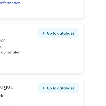
information
Go to database
 200
der
t aufgerufen
logue
Go to database
nde