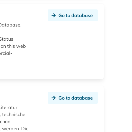
Go to database
 Database,
Status
 on this web
rcial-
Go to database
iteratur.
 technische
schon
t werden. Die