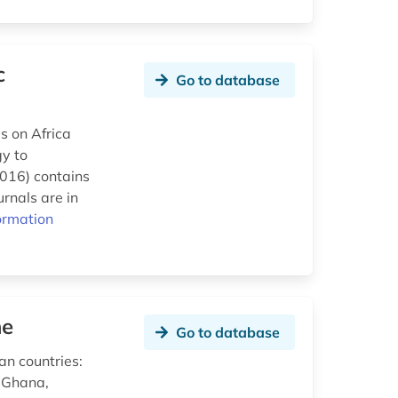
c
Go to database
s on Africa
gy to
2016) contains
rnals are in
ormation
ne
Go to database
an countries:
, Ghana,