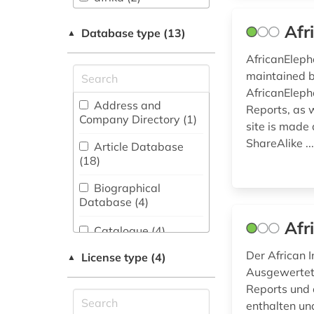
Biology,
afro-american
Afr
Database type (13)
Biotechnology (5)
▲
literature (1)
AfricanEleph
Business and
agriculture (1)
Economics (10)
maintained b
AfricanEleph
arab states (1)
Classics, Byzantine
Address and
Reports, as 
Studies (2)
Company Directory (1
)
arabic (10)
site is made
ShareAlike ..
Education (2)
Article Database
arabic literature (2)
(18
)
Energy Technology
arabic philosophy
(1)
Biographical
(2)
Database (4
)
English, American
arabic studies (4)
Afr
Studies (15)
Catalogue (4
)
arabic-speaking
General and
Der African I
License type (4)
Collection of Non-
▲
area (1)
Interdisciplinary
Textual Materials (12
)
Ausgewertet 
Databases (23)
Reports und 
architecture (1)
Dictionary,
enthalten un
General Science (1)
Encyclopedia,