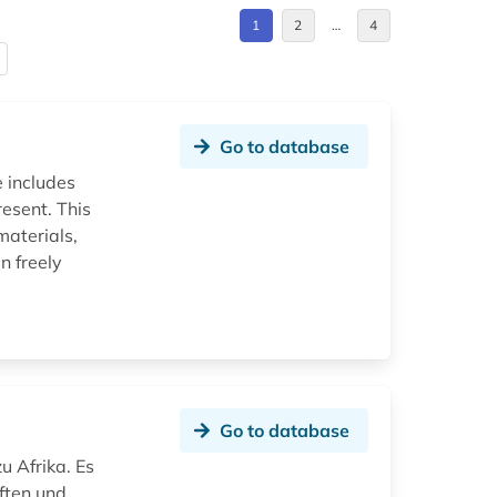
1
2
…
4
Go to database
e includes
resent. This
materials,
n freely
Go to database
u Afrika. Es
ften und