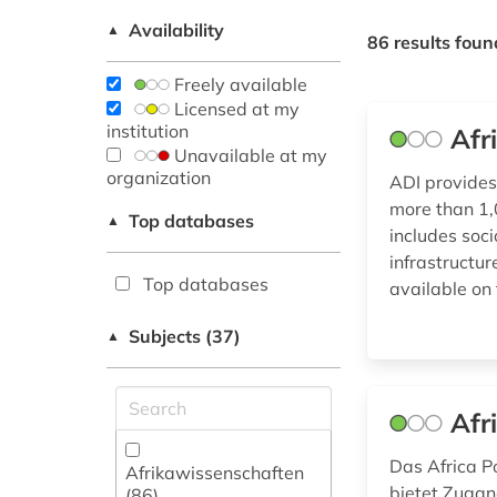
Availability
▲
86 results foun
Freely available
Licensed at my
institution
Afr
Unavailable at my
organization
ADI provides
more than 1,0
Top databases
▲
includes soci
infrastructu
Top databases
available on 
Subjects (37)
▲
Afr
Das Africa P
Afrikawissenschaften
bietet Zugan
(86)