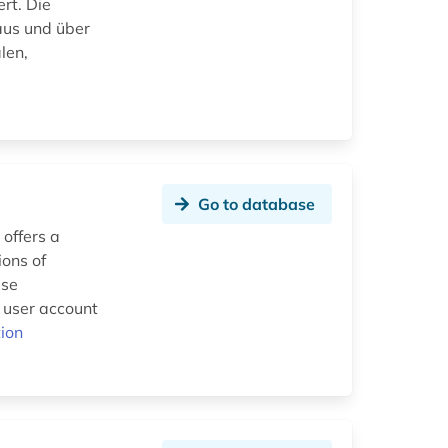
rt. Die
aus und über
len,
Go to database
 offers a
ions of
use
w user account
ion