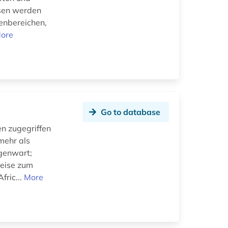
ysen werden
enbereichen,
ore
Go to database
en zugegriffen
mehr als
egenwart;
weise zum
fric...
More