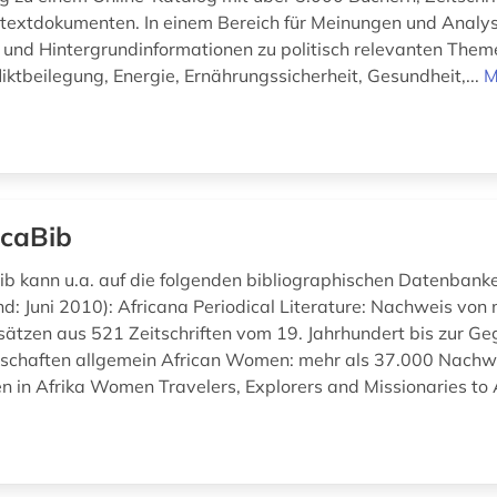
lltextdokumenten. In einem Bereich für Meinungen und Anal
nd Hintergrundinformationen zu politisch relevanten Them
liktbeilegung, Energie, Ernährungssicherheit, Gesundheit,...
M
icaBib
ib kann u.a. auf die folgenden bibliographischen Datenbank
d: Juni 2010): Africana Periodical Literature: Nachweis von 
ätzen aus 521 Zeitschriften vom 19. Jahrhundert bis zur G
nschaften allgemein African Women: mehr als 37.000 Nach
 in Afrika Women Travelers, Explorers and Missionaries to A