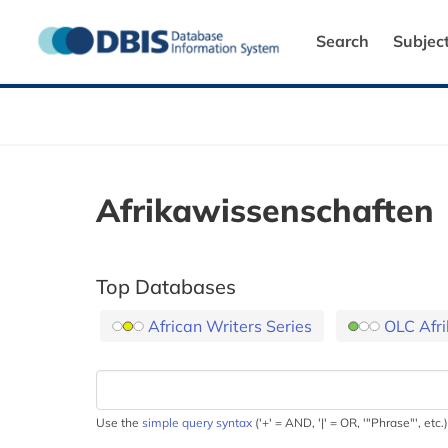
Search
Subjec
Afrikawissenschaften
Top Databases
African Writers Series
OLC Afri
Use the
simple query syntax
('+' = AND, '|' = OR, '"Phrase"', etc