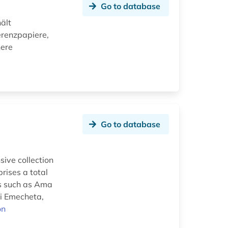
Go to database
ält
erenzpapiere,
here
Go to database
ive collection
rises a total
rs such as Ama
hi Emecheta,
on