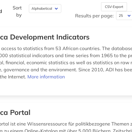
CSV-Export
Sort
d
by
Results per page:
ica Development Indicators
 access to statistics from 53 African countries. The databas
00 statistical indicators and time series from 1965 to the p
al, financial, economic statistics as well as statistics on raw 
re, governance and the environment. Since 2010, ADI has bee
the Internet.
More information
ica Portal
ortal ist eine Wissensressource für politikbezogene Themen z
g zu einem Online-Katalog mit über 5.000 Büchern, Zeitschri