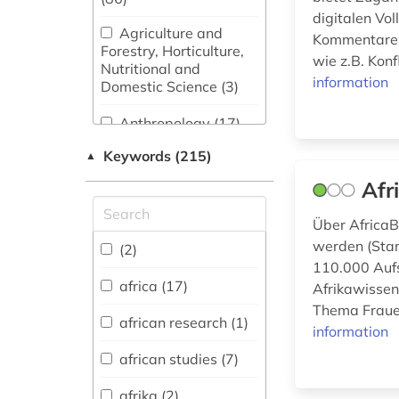
digitalen Vo
Agriculture and
Kommentare u
Forestry, Horticulture,
wie z.B. Konf
Nutritional and
information
Domestic Science (3)
Anthropology (17)
Keywords (215)
▲
Archäologie und
Kulturgeschichte
Afr
Nordostafrikas (2)
Über AfricaB
Archeology (3)
werden (Stan
(2)
Architecture, Civil
110.000 Aufs
Engineering (1)
africa (17)
Afrikawisse
Thema Frauen
Art History (6)
african research (1)
information
african studies (7)
Asienwissenschaften
(60)
afrika (2)