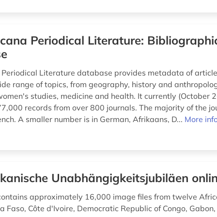
icana Periodical Literature: Bibliographi
se
 Periodical Literature database provides metadata of article
ide range of topics, from geography, history and anthropolo
women's studies, medicine and health. It currently (October 
,000 records from over 800 journals. The majority of the jou
ench. A smaller number is in German, Afrikaans, D...
More inf
ikanische Unabhängigkeitsjubiläen onli
contains approximately 16,000 image files from twelve Afric
na Faso, Côte d'Ivoire, Democratic Republic of Congo, Gabon