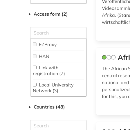
Veröffentlic
Linguistics and
Videosammlun
biography (2)
Literature (26)
Access form (2)
▲
Afrika. (Sta
black africa (1)
wirtschaftlich
Mathematics (4)
book art (1)
Media and
Communication
EZProxy
book cover (1)
Studies,
Communication Design
Afr
HAN
bosnia-herzegovina
(6)
(1)
Link with
The African S
Medicine (4)
registration (7)
burkina-faso (1)
central resea
national and 
Musicology (2)
Local University
catalog (3)
personalized
Network (3)
Philosophy (7)
for this, you
central asia (7)
On-Site Access
Countries (48)
▲
Political Science (10)
central asia cis (1)
Shibboleth
Psychology (1)
chemistry (1)
Single Workstation