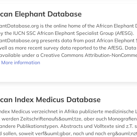
ican Elephant Database
antDatabase.org is the online home of the African Elephant
y the IUCN SSC African Elephant Specialist Group (AfESG).
antDatabase.org presents data from past African Elephant 
well as more recent survey data reported to the AfESG. Data
 available under a Creative Commons Attribution-NonComme
.
More information
ican Index Medicus Database
ndex Medicus verzeichnet in Afrika publizierte medizinische L
werden Zeitschriftenaufs&auml;tze, aber auch Monografien,
andere Publikationstypen. Abstracts und Volltexte sind z.T. 
d sollen, soweit verf&uuml;gbar, nach und nach erg&auml;nz