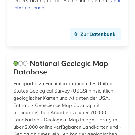
Unterstützung bei der Suche nach Medien.
Mehr
Informationen
bevölkerung (1)
bevölkerungsentwicklung (1)
Zur Datenbank
bevölkerungsstatistik (2)
bewegungswissenschaft (1)
bibel (1)
National Geologic Map
Database
bibel. altes testament (1)
Fachportal zu Fachinformationen des United
bibel. neues testament (1)
States Geological Survey (USGS) hinsichtlich
bibelwissenschaft (1)
geologischer Karten und Atlanten der USA.
Enthält: - Geoscience Map Catalog mit
bibliografie (16)
bibliografischen Angaben zu über 70.000
Landkarten - Geological Map Image Library mit
bibliographie (5)
über 2.000 online verfügbaren Landkarten und -
bibliothek (13)
Geologic Names, ein Lexikon der geologischen