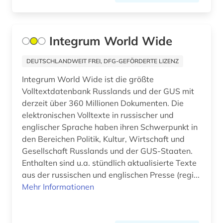
anthropologie (4)
Irland (4)
anthroposophische medizin (1)
Island (4)
Integrum World Wide
antibiotikaresistenz (1)
Israel (10)
DEUTSCHLANDWEIT FREI, DFG-GEFÖRDERTE LIZENZ
antike (3)
Italien (18)
Integrum World Wide ist die größte
Volltextdatenbank Russlands und der GUS mit
antisemitismus (1)
Japan (3)
derzeit über 360 Millionen Dokumenten. Die
elektronischen Volltexte in russischer und
antisemitismusforschung (1)
Jugoslawien (3)
englischer Sprache haben ihren Schwerpunkt in
anwalt (1)
den Bereichen Politik, Kultur, Wirtschaft und
Kanada (7)
Gesellschaft Russlands und der GUS-Staaten.
aquakultur (1)
Korea (2)
Enthalten sind u.a. stündlich aktualisierte Texte
aus der russischen und englischen Presse (regi...
aquarell (1)
Kroatien (9)
Mehr Informationen
arabisch (5)
Lettland (3)
arabische staaten (1)
Liechtenstein (2)