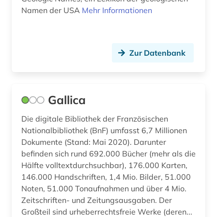
Namen der USA
Mehr Informationen
bibliothek der hansestadt lübeck (1)
bibliotheksbau (1)
Zur Datenbank
bibliotheksbestand (1)
bibliotheksgeschichte (1)
bibliothekswesen (1)
Gallica
big data (1)
Die digitale Bibliothek der Französischen
Nationalbibliothek (BnF) umfasst 6,7 Millionen
bilanz (1)
Dokumente (Stand: Mai 2020). Darunter
befinden sich rund 692.000 Bücher (mehr als die
bilanzierung (1)
Hälfte volltextdurchsuchbar), 176.000 Karten,
bilanzrecht (4)
146.000 Handschriften, 1,4 Mio. Bilder, 51.000
Noten, 51.000 Tonaufnahmen und über 4 Mio.
bilanzsteuerrecht (1)
Zeitschriften- und Zeitungsausgaben. Der
Großteil sind urheberrechtsfreie Werke (deren...
bild (2)