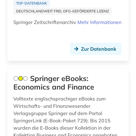
asylbewerber (1)
Ukraine (7)
TOP-DATENBANK
DEUTSCHLANDWEIT FREI, DFG-GEFÖRDERTE LIZENZ
asylrecht (1)
Ungarn (17)
Springer Zeitschriftenarchiv
Mehr Informationen
asylverfahren (1)
atlas (2)
Zur Datenbank
atomare bedrohung (1)
audio recordings (1)
audiodatei (4)
Springer eBooks:
Economics and Finance
audioführung (1)
Volltexte englischsprachiger eBooks zum
audiovisuelle medien (2)
Wirtschafts- und Finanzwesender
audiovisuelles material (4)
Verlagsgruppe Springer auf dem Portal
SpringerLink (E-Book-Paket 729). Bis 2015
audiovisuelles medium (1)
wurden die E-Books dieser Kollektion in der
Kollektion Business and Economics angeboten.