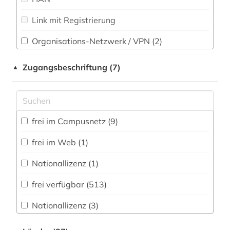
Technik (73)
Link mit Registrierung
albrecht (1)
Theologie und Religionswissenschaften (78)
allgemeine und vergleichende
Organisations-Netzwerk / VPN (2)
literaturwissenschaft (1)
Werkstoffwissenschaften und
Shibboleth
Fertigungstechnik (45)
Zugangsbeschriftung (7)
▲
allmende (1)
Zugriff vor Ort
Wirtschaftswissenschaften (154)
alltag (1)
Wissenschaftskunde, Forschung, Hochschul-,
Museumswesen (55)
alltagsgeschichte &lt;fach&gt; (2)
frei im Campusnetz (9)
alltagskultur (2)
frei im Web (1)
almanach (1)
Nationallizenz (1)
altamerikanistik (1)
frei verfügbar (513)
altbaumodernisierung (1)
Nationallizenz (3)
alte drucke (1)