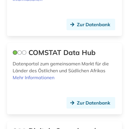
bauwesen (5)
bauwirtschaft (1)
Zur Datenbank
bauökologie (3)
bayern (13)
COMSTAT Data Hub
bda-preis (1)
Datenportal zum gemeinsamen Markt für die
bedrohte sprache (1)
Länder des Östlichen und Südlichen Afrikas
beeinträchtigung (1)
Mehr Informationen
behinderung (1)
behörde (2)
Zur Datenbank
behörden (1)
beilegung (1)