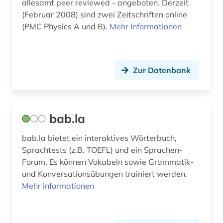
bioinformatik (2)
allesamt peer reviewed - angeboten. Derzeit
(Februar 2008) sind zwei Zeitschriften online
biologie (11)
(PMC Physics A und B).
Mehr Informationen
biomedizin (2)
biomedizinische technik (1)
Zur Datenbank
biomolekül (1)
bionik (1)
bab.la
biopolymere (1)
bab.la bietet ein interaktives Wörterbuch,
biosphärenreservat rhön (1)
Sprachtests (z.B. TOEFL) und ein Sprachen-
Forum. Es können Vokabeln sowie Grammatik-
biotechnologie (1)
und Konversationsübungen trainiert werden.
biowissenschaften (5)
Mehr Informationen
blog (3)