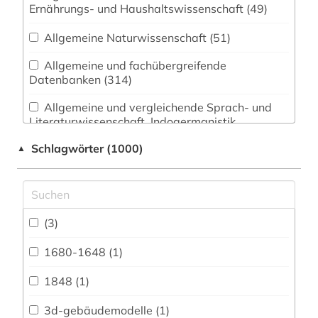
Ernährungs- und Haushaltswissenschaft (49)
Allgemeine Naturwissenschaft (51)
Allgemeine und fachübergreifende
Datenbanken (314)
Allgemeine und vergleichende Sprach- und
Literaturwissenschaft. Indogermanistik.
Außereuropäische Sprachen und Literaturen (92)
Schlagwörter (1000)
▲
Anglistik. Amerikanistik (65)
Archäologie (44)
Architektur, Bauingenieur- und
(3)
Vermessungswesen (89)
1680-1648 (1)
Biologie, Biotechnologie (103)
1848 (1)
Buch- und Bibliothekswesen,
Informationswissenschaft (66)
3d-gebäudemodelle (1)