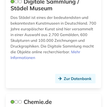
Digitale Sammlung /
bekleidung (1)
Städel Museum
belgien (2)
Das Städel ist eines der bedeutendsten und
bekanntesten Kunstmuseen in Deutschland. 700
belgienforschung (1)
Jahre europäischer Kunst sind hier versammelt
in einer Auswahl aus 2.700 Gemälden, 600
belletristik (3)
Skulpturen und 100.000 Zeichnungen und
belutschisch (1)
Druckgraphiken. Die Digitale Sammlung macht
die Objekte online recherchierbar.
Mehr
bengali (1)
Informationen
benin (1)
beratung (1)
Zur Datenbank
bergbau (4)
bericht (1)
Chemie.de
berichte (1)