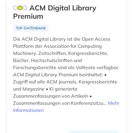
autobiografie (2)
ACM Digital Library
Premium
autobiografische literatur (3)
autor (2)
TOP-DATENBANK
Die ACM Digital Library ist die Open Access
außenhandel (3)
Plattform der Association for Computing
außenhandel mit industriegütern (1)
Machinery. Zeitschriften, Kongressberichte,
Bücher, Hochschulschriften und
außenpolitik (1)
Forschungsberichte sind als Volltexte verfügbar.
ACM Digital Library Premium beinhaltet: •
außenwirtschaft (2)
Zugriff auf alle ACM Journals, Kongressberichte
avantgarde (1)
und Magazine • KI generierte
Zusammenfassungen von Artikeln •
avestisch (1)
Zusammenfassungen von Konferenzsitzu...
Mehr
Informationen
bachelorarbeit (1)
baden-württemberg (10)