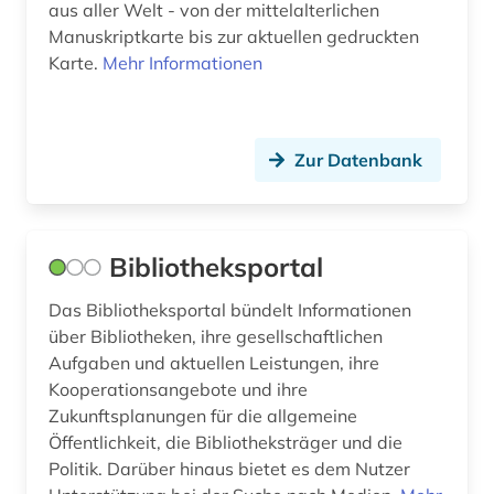
aus aller Welt - von der mittelalterlichen
bestand (1)
Manuskriptkarte bis zur aktuellen gedruckten
Karte.
Mehr Informationen
bestandsaufbau (1)
bestandserhaltung (1)
Zur Datenbank
besucherführung (1)
beton (1)
betonbau (1)
Bibliotheksportal
betriebsführung (2)
Das Bibliotheksportal bündelt Informationen
über Bibliotheken, ihre gesellschaftlichen
betriebsrat (1)
Aufgaben und aktuellen Leistungen, ihre
Kooperationsangebote und ihre
betriebsverfassungsrecht (1)
Zukunftsplanungen für die allgemeine
betriebswirtschaft (7)
Öffentlichkeit, die Bibliotheksträger und die
Politik. Darüber hinaus bietet es dem Nutzer
betriebswirtschaftslehre (2)