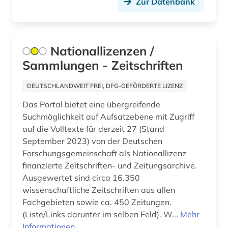
Zur Datenbank
bauen (1)
bauforschung (1)
Nationallizenzen /
baukonstruktion (1)
Sammlungen - Zeitschriften
baumangel (1)
DEUTSCHLANDWEIT FREI, DFG-GEFÖRDERTE LIZENZ
baumaßnahme (1)
Das Portal bietet eine übergreifende
bauplanungsrecht (1)
Suchmöglichkeit auf Aufsatzebene mit Zugriff
auf die Volltexte für derzeit 27 (Stand
baurecht (1)
September 2023) von der Deutschen
Forschungsgemeinschaft als Nationallizenz
baustoffe (1)
finanzierte Zeitschriften- und Zeitungsarchive.
bautechnik (1)
Ausgewertet sind circa 16.350
wissenschaftliche Zeitschriften aus allen
bauteile (1)
Fachgebieten sowie ca. 450 Zeitungen.
(Liste/Links darunter im selben Feld). W...
Mehr
bauwerk (2)
Informationen