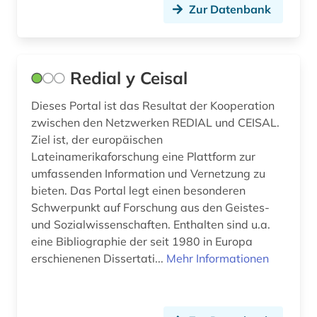
boccaccio (1)
Zur Datenbank
bodenschutz (2)
bosnien-herzegowina (3)
Redial y Ceisal
botanik (3)
Dieses Portal ist das Resultat der Kooperation
braak (1)
zwischen den Netzwerken REDIAL und CEISAL.
Ziel ist, der europäischen
brahms, johannes | komponist; pianist (2)
Lateinamerikaforschung eine Plattform zur
umfassenden Information und Vernetzung zu
brahms-institut (2)
bieten. Das Portal legt einen besonderen
Schwerpunkt auf Forschung aus den Geistes-
branchenprofil (1)
und Sozialwissenschaften. Enthalten sind u.a.
branchenverzeichnis (1)
eine Bibliographie der seit 1980 in Europa
erschienenen Dissertati...
Mehr Informationen
brandenburg (7)
brandschutz (1)