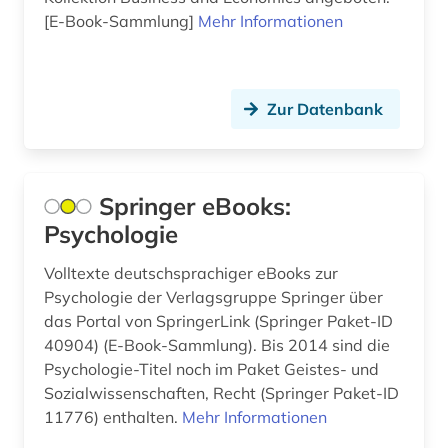
aufbereitung (1)
[E-Book-Sammlung]
Mehr Informationen
aufenthaltsrecht (2)
aufführung (3)
Zur Datenbank
aufgabensammlung (1)
aufsatzdatenbank (2)
Springer eBooks:
aufsatzsammlung (2)
Psychologie
aufstellungssystematik (1)
Volltexte deutschsprachiger eBooks zur
aufzeichnung (1)
Psychologie der Verlagsgruppe Springer über
das Portal von SpringerLink (Springer Paket-ID
augenzeuge (8)
40904) (E-Book-Sammlung). Bis 2014 sind die
Psychologie-Titel noch im Paket Geistes- und
auktionskatalog (2)
Sozialwissenschaften, Recht (Springer Paket-ID
ausbildung (2)
11776) enthalten.
Mehr Informationen