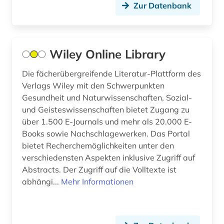
Zur Datenbank
bahr (1)
balkanromanistik (1)
ballett (1)
Wiley Online Library
balneologie (1)
Die fächerübergreifende Literatur-Plattform des
Verlags Wiley mit den Schwerpunkten
baltikum (1)
Gesundheit und Naturwissenschaften, Sozial-
und Geisteswissenschaften bietet Zugang zu
bankenregulierung (1)
über 1.500 E-Journals und mehr als 20.000 E-
bankenstatistik (1)
Books sowie Nachschlagewerken. Das Portal
bietet Recherchemöglichkeiten unter den
bargfeld (1)
verschiedensten Aspekten inklusive Zugriff auf
Abstracts. Der Zugriff auf die Volltexte ist
barock (1)
abhängi...
Mehr Informationen
basteln (1)
baudenkmal (1)