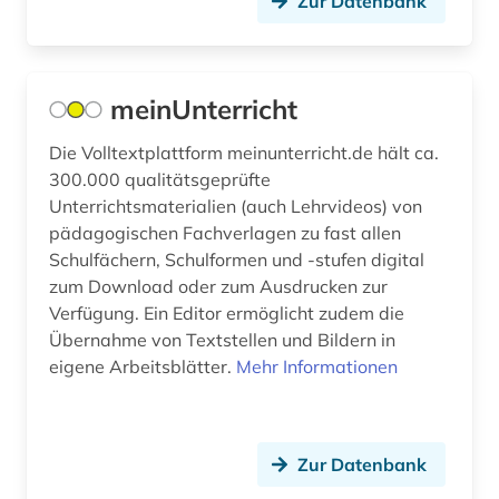
Zur Datenbank
Roemisches Reich (2)
archäologie (11)
Rumänien (7)
archäologische funde (1)
Russland, Sowjetunion (15)
meinUnterricht
archäologische stätte (1)
Saarland (3)
Die Volltextplattform meinunterricht.de hält ca.
arisierung (1)
300.000 qualitätsgeprüfte
Sachsen (10)
Unterrichtsmaterialien (auch Lehrvideos) von
aristoteles (1)
Sachsen-Anhalt (5)
pädagogischen Fachverlagen zu fast allen
Schulfächern, Schulformen und -stufen digital
arktis (1)
Schleswig-Holstein (3)
zum Download oder zum Ausdrucken zur
Verfügung. Ein Editor ermöglicht zudem die
armenien (3)
Schweden (20)
Übernahme von Textstellen und Bildern in
art (1)
eigene Arbeitsblätter.
Mehr Informationen
Schweiz (33)
arthur (2)
Serbien (6)
artificial life (1)
Skandinavien (2)
Zur Datenbank
artikelsuche (1)