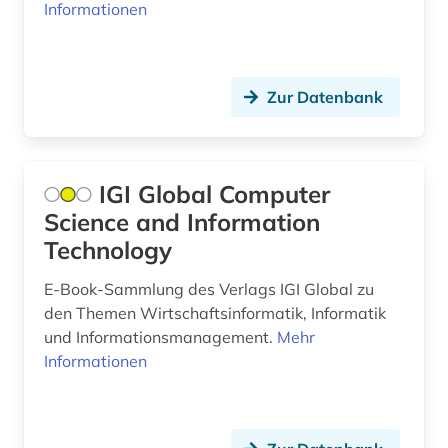
Nordrhein-Westfalen (9)
Informationen
architektur (27)
Norwegen (11)
architekturpraxis (1)
Oesterreich (47)
Zur Datenbank
architekturpreis (1)
Osmanisches Reich (2)
archiv (29)
Ostasien (3)
IGI Global Computer
archiv für kindertexte eva maria kohl (1)
Osteuropa (12)
Science and Information
archival documents (1)
Technology
Ostmitteleuropa (6)
archivalien (2)
Palaestina (4)
E-Book-Sammlung des Verlags IGI Global zu
den Themen Wirtschaftsinformatik, Informatik
archivbestand (1)
Polen (27)
und Informationsmanagement.
Mehr
Informationen
archive (1)
Portugal (2)
archivkunde (2)
Rheinland-Pfalz (6)
archivwesen (2)