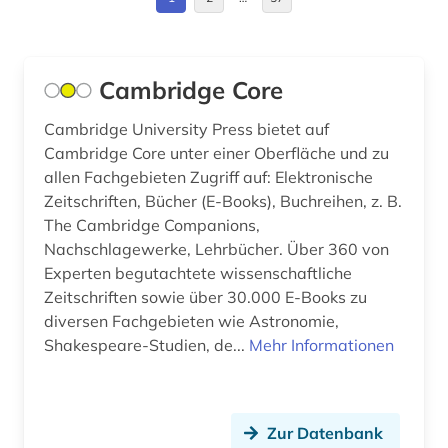
anatomie (2)
Deutschland (DDR) (25)
and criticism (1)
Estland (4)
Cambridge Core
andreas (1)
Europa (50)
Cambridge University Press bietet auf
angewandte wissenschaften (1)
Cambridge Core unter einer Oberfläche und zu
Finnland (12)
allen Fachgebieten Zugriff auf: Elektronische
anglistik (3)
Frankreich (23)
Zeitschriften, Bücher (E-Books), Buchreihen, z. B.
The Cambridge Companions,
angloamerikanischer kulturraum (1)
GUS (2)
Nachschlagewerke, Lehrbücher. Über 360 von
anlagensicherheit (1)
Experten begutachtete wissenschaftliche
Griechenland (2)
Zeitschriften sowie über 30.000 E-Books zu
annette von droste-hülshoff (1)
Griechenland (Altertum) (4)
diversen Fachgebieten wie Astronomie,
Shakespeare-Studien, de...
Mehr Informationen
ansichtspostkarte (1)
Großbritannien (21)
antarktis (1)
Hamburg (5)
Zur Datenbank
anthologie (2)
Hessen (8)