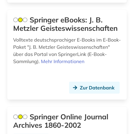
Slowakei (8)
aruba (1)
Slowenien (6)
Springer eBooks: J. B.
arzneimittel (1)
Spanien (14)
Metzler Geisteswissenschaften
arzneimittelwechselwirkung (1)
Suedamerika (11)
Volltexte deutschsprachiger E-Books im E-Book-
Paket "J. B. Metzler Geisteswissenschaften"
asien (1)
Suedasien (5)
über das Portal von SpringerLink (E-Book-
asien-afrika-wissenschaften (1)
Sammlung).
Mehr Informationen
Suedostasien (3)
asienkunde (1)
Suedosteuropa (13)
astm methoden (1)
Thueringen (11)
Zur Datenbank
astronomie (4)
Tschechische Republik (13)
astrophysik (1)
Tuerkei (4)
Springer Online Journal
asyl (1)
Archives 1860-2002
USA (29)