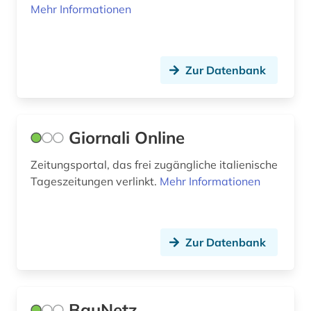
Mehr Informationen
bildbearbeitung (1)
bilddatenbank (4)
Zur Datenbank
bildende kunst (3)
bilder (1)
Giornali Online
bildgebendes verfahren (1)
Zeitungsportal, das frei zugängliche italienische
bildmaterial (1)
Tageszeitungen verlinkt.
Mehr Informationen
bildnis (1)
bildstein (1)
Zur Datenbank
bildstock (1)
bildung (8)
BauNetz