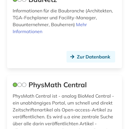
bildungsforschung (5)
Informationen für die Baubranche (Architekten,
bildungssysteme (1)
TGA-Fachplaner und Facility-Manager,
bildungswesen (1)
Bauunternehmer, Bauherren)
Mehr
Informationen
bildverarbeitung (1)
bildwissenschaft (2)
Zur Datenbank
biodiversität (1)
biodiversitätsforschung (1)
bioenergie (1)
PhysMath Central
bioengineer (1)
PhysMath Central ist - analog BioMed Central -
ein unabhängiges Portal, um schnell und direkt
biografie (9)
Zeitschriftenartikel als Open-access-Artikel zu
veröffentlichen. Es wird u.a eine zentrale Suche
biographie (7)
über alle darin veröffentlichten Artikel -