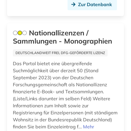
Zur Datenbank
arabistik (3)
Litauen (3)
arbeit (2)
Luxemburg (3)
Nationallizenzen /
arbeiten auf papier (1)
Makedonien (1)
Sammlungen - Monographien
arbeiterbewegung (1)
Mecklenburg-Vorpommern (6)
DEUTSCHLANDWEIT FREI, DFG-GEFÖRDERTE LIZENZ
arbeiterklasse (1)
Mittelamerika (6)
Das Portal bietet eine übergreifende
arbeitsbeziehungen (1)
Suchmöglichkeit über derzeit 50 (Stand
Moldawien (1)
September 2023) von der Deutschen
arbeitslosigkeit (1)
Montenegro (2)
Forschungsgemeinschaft als Nationallizenz
finanzierte E-Book- und Textsammlungen.
arbeitsmarkt (3)
Niederlande (17)
(Liste/Links darunter im selben Feld) Weitere
arbeitsmarktforschung (1)
Informationen zum Inhalt sowie zur
Niedersachsen (4)
Registrierung für Einzelpersonen (mit ständigem
arbeitsrecht (2)
Nordamerika (5)
Wohnsitz in der Bundesrepublik Deutschland)
finden Sie beim Einzeleintrag f...
Mehr
arbeitsschutz (2)