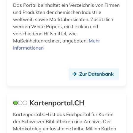
Das Portal beinhaltet ein Verzeichnis von Firmen
berlin (8)
und Produkten der chemischen Industrie
weltweit, sowie Marktübersichten. Zusätzlich
berliner mauer (1)
werden White Papers, ein Lexikon und
beruf (1)
verschiedene Hilfsmittel, wie
Maßeinheitenrechner, angeboten.
Mehr
berufliche bildung (1)
Informationen
berufliche fortbildung (1)
berufsanfang (1)
Zur Datenbank
berufsbildung (1)
berufsfeld agrarwirtschaft (1)
Kartenportal.CH
berufsforschung (1)
Kartenportal.CH ist das Fachportal für Karten
beschaffung (1)
der Schweizer Bibliotheken und Archive. Der
Metakatalog umfasst eine halbe Million Karten
beschäftigung (1)