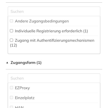
Natur- und Umweltschutz (57)
afrikastudien (1)
Pädagogik (70)
afrikawissenschaften (1)
Andere Zugangsbedingungen
Philosophie (33)
afroamerikaner (1)
Individuelle Registrierung erforderlich (1)
Physik (47)
afroamerikanische musik (1)
Zugang mit Authentifizierungsmechanismen
Politologie (104)
(12)
agrargeschichte (1)
Psychologie (47)
agrarsoziologie (1)
Zugangsform (1)
▲
Rechtswissenschaft (123)
agrarwissenschaft (1)
Romanistik (58)
ahnenforschung (1)
Slavistik (42)
EZProxy
aids (1)
Soziologie (123)
Einzelplatz
akademiker (1)
Sport (14)
HAN
albert (1)