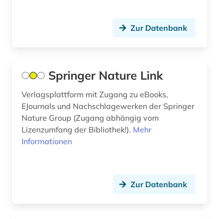
ausgrabung (1)
auslandsbau (1)
Zur Datenbank
ausländerrecht (3)
ausländisches recht (1)
Springer Nature Link
ausschreibung (1)
Verlagsplattform mit Zugang zu eBooks,
aussprache (2)
EJournals und Nachschlagewerken der Springer
Nature Group (Zugang abhängig vom
ausstellung (5)
Lizenzumfang der Bibliothek!).
Mehr
Informationen
australien (4)
auswanderer (1)
auswanderung (2)
Zur Datenbank
authentizität (1)