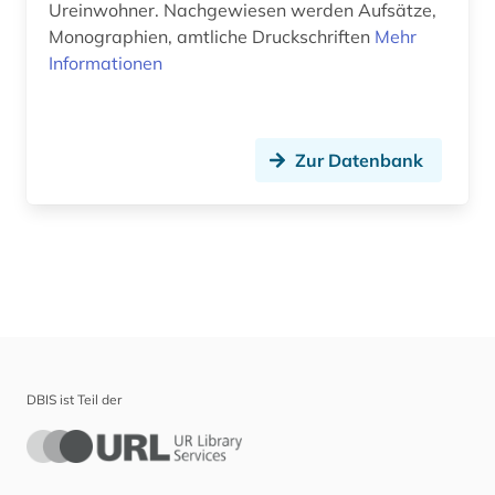
Ureinwohner. Nachgewiesen werden Aufsätze,
Monographien, amtliche Druckschriften
Mehr
Physik (0)
Informationen
Politologie (0)
Psychologie (0)
Zur Datenbank
Rechtswissenschaft (0)
Romanistik (0)
Slavistik (0)
Soziologie (0)
Sport (0)
DBIS ist Teil der
Technik (0)
Theologie und Religionswissenschaften (0)
Werkstoffwissenschaften und