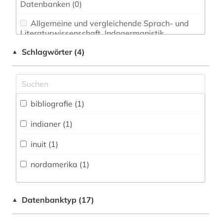
Datenbanken (0)
Allgemeine und vergleichende Sprach- und
Literaturwissenschaft. Indogermanistik.
Außereuropäische Sprachen und Literaturen (0)
Schlagwörter (4)
▲
Anglistik. Amerikanistik (0)
Archäologie (0)
Architektur, Bauingenieur- und
bibliografie (1)
Vermessungswesen (0)
indianer (1)
Biologie, Biotechnologie (0)
inuit (1)
Buch- und Bibliothekswesen,
Informationswissenschaft (0)
nordamerika (1)
Chemie und Pharmazie (0)
Datenbanktyp (17)
▲
Elektrotechnik, Elektronik, Nachrichtentechnik
(0)