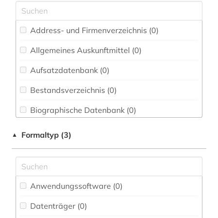
Energietechnik (0)
Ethnologie (1)
Address- und Firmenverzeichnis (0
)
Geographie (0)
Allgemeines Auskunftmittel (0
)
Aufsatzdatenbank (0
Geowissenschaften (0)
)
Germanistik. Niederlandistik. Skandinavistik
Bestandsverzeichnis (0
)
(0)
Biographische Datenbank (0
)
Geschichte (0)
Buchhandelsverzeichnis (0
)
Formaltyp (3)
▲
Geschichte der Pädagogik und des
Bildungswesens (0)
Disziplinäre Forschungsdatenrepositorien (0
)
Gesundheitswissenschaften (0)
Disziplinäre Repositorien (0
)
Anwendungssoftware (0
)
Informatik (0)
Fachbibliographie (1
)
Datenträger (0
)
Klassische Philologie. Byzantinistik.
Faktendatenbank (0
)
Mittellateinische und Neugriechische Philologie.