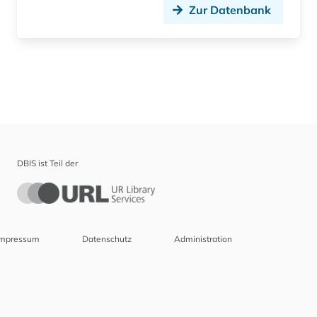
Zur Datenbank
DBIS ist Teil der
Impressum
Datenschutz
Administration