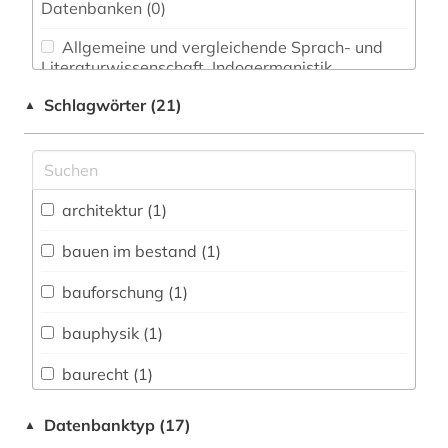
Datenbanken (0)
Allgemeine und vergleichende Sprach- und
Literaturwissenschaft. Indogermanistik.
Außereuropäische Sprachen und Literaturen (0)
Schlagwörter (21)
▲
Anglistik. Amerikanistik (0)
Archäologie (0)
Architektur, Bauingenieur- und
architektur (1)
Vermessungswesen (2)
bauen im bestand (1)
Biologie, Biotechnologie (0)
bauforschung (1)
Buch- und Bibliothekswesen,
Informationswissenschaft (0)
bauphysik (1)
Chemie und Pharmazie (0)
baurecht (1)
Elektrotechnik, Elektronik, Nachrichtentechnik
bauschaden (1)
Datenbanktyp (17)
▲
(0)