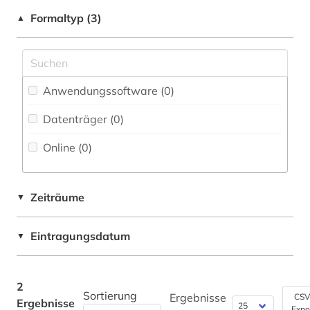
Faktendatenbank (0
)
straßenbau (1)
Neulatein (0)
Formaltyp (3)
▲
National-, Regionalbibliographie (0
)
städtebau (1)
Kunstgeschichte (0)
Portal (0
)
tunnelbau (1)
Maschinenbau (0)
Sammlung Nicht-Textueller-Materialien (0
)
Anwendungssoftware (0
)
wohnungswesen (1)
Mathematik (0)
Volltextdatenbank (1
)
Datenträger (0
)
Medien- und Kommunikationswissenschaften,
Kommunikationsdesign (0)
Wörterbuch, Enzyklopädie, Nachschlagwerk
Online (0
)
(0
)
Medizin (0)
Zeitung (0
)
Militärwissenschaft (0)
Zeiträume
▼
Zeitungs-, Zeitschriftenbibliographie (0
)
Musikwissenschaft (0)
Eintragungsdatum
▼
Natur- und Umweltschutz (1)
Pädagogik (0)
2
Sortierung
Ergebnisse
CSV
Ergebnisse
Philosophie (0)
Expo