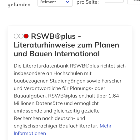
pro Seite:
gefunden
Physik (1)
Politologie (0)
RSWB®plus -
Psychologie (0)
Literaturhinweise zum Planen
Rechtswissenschaft (0)
und Bauen International
Romanistik (0)
Die Literaturdatenbank RSWB®plus richtet sich
insbesondere an Hochschulen mit
Slavistik (0)
baubezogenen Studiengängen sowie Forscher
und Verantwortliche für Planungs- oder
Soziologie (0)
Bauaufgaben. RSWB®plus enthält über 1,64
Sport (0)
Millionen Datensätze und ermöglicht
umfassende und gleichzeitig gezielte
Technik (1)
Recherchen nach deutsch- und
englischsprachiger Baufachliteratur.
Mehr
Theologie und Religionswissenschaften (0)
Informationen
Werkstoffwissenschaften und