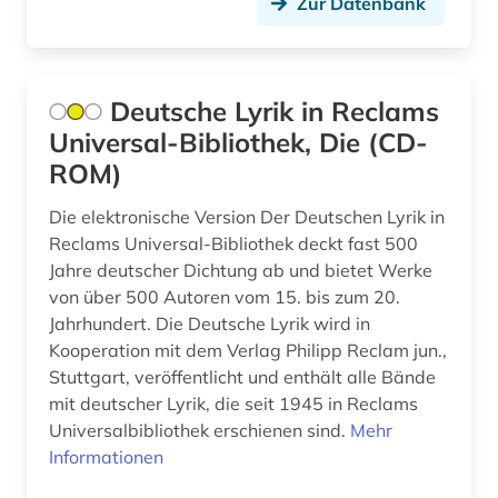
Zur Datenbank
komödie (1)
kunstgeschichte (2)
kuriosität (1)
Deutsche Lyrik in Reclams
Universal-Bibliothek, Die (CD-
kurzgeschichte (1)
ROM)
künstlerdatenbank (1)
Die elektronische Version Der Deutschen Lyrik in
latein (3)
Reclams Universal-Bibliothek deckt fast 500
Jahre deutscher Dichtung ab und bietet Werke
legende (1)
von über 500 Autoren vom 15. bis zum 20.
Jahrhundert. Die Deutsche Lyrik wird in
lexikon (1)
Kooperation mit dem Verlag Philipp Reclam jun.,
libretto (1)
Stuttgart, veröffentlicht und enthält alle Bände
mit deutscher Lyrik, die seit 1945 in Reclams
liebe <motiv> (1)
Universalbibliothek erschienen sind.
Mehr
Informationen
literatur (33)