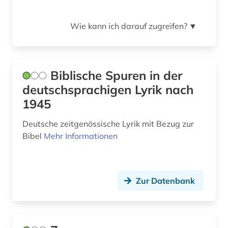
literaturgeschichte (1)
literaturgeschichte 1600-1900 (1)
Wie kann ich darauf zugreifen?
▼
literaturgeschichte 1714-1915 (1)
literaturgeschichte 1760-1900 (2)
Biblische Spuren in der
deutschsprachigen Lyrik nach
literaturwissenschaft (2)
1945
lyrik (23)
Deutsche zeitgenössische Lyrik mit Bezug zur
lyrikerin (1)
Bibel
Mehr Informationen
magie (1)
malerei (1)
Zur Datenbank
mittelalter (1)
mittelfranzösisch (1)