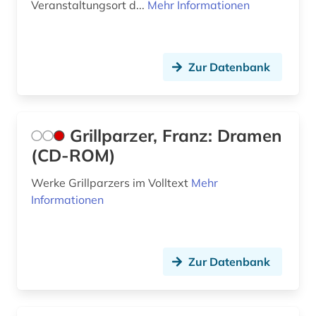
Veranstaltungsort d...
Mehr Informationen
usa (14)
volltext (1)
Zur Datenbank
weltliteratur (3)
wilhelm (1)
zeichnen (1)
Grillparzer, Franz: Dramen
(CD-ROM)
österreich (1)
Werke Grillparzers im Volltext
Mehr
Informationen
Zur Datenbank