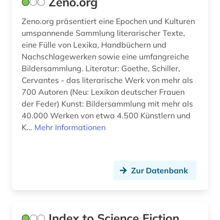
Zeno.org
mittellatein (4)
Zeno.org präsentiert eine Epochen und Kulturen
molière (1)
umspannende Sammlung literarischer Texte,
eine Fülle von Lexika, Handbüchern und
märchen (6)
Nachschlagewerken sowie eine umfangreiche
neulatein (3)
Bildersammlung. Literatur: Goethe, Schiller,
Cervantes - das literarische Werk von mehr als
nordamerika (1)
700 Autoren (Neu: Lexikon deutscher Frauen
der Feder) Kunst: Bildersammlung mit mehr als
operntexte (1)
40.000 Werken von etwa 4.500 Künstlern und
orient (1)
K...
Mehr Informationen
orientalistik (1)
papyrus (1)
Zur Datenbank
pierre (1)
poe (1)
Index to Science Fiction