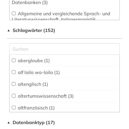
Datenbanken (3)
Allgemeine und vergleichende Sprach- und
Literaturwissenschaft. Indogermanistik.
Außereuropäische Sprachen und Literaturen (15)
Schlagwörter (152)
▲
Anglistik. Amerikanistik (37)
Archäologie (2)
Architektur, Bauingenieur- und
aberglaube (1)
Vermessungswesen (0)
alf laila wa-laila (1)
Biologie, Biotechnologie (0)
altenglisch (1)
Buch- und Bibliothekswesen,
Informationswissenschaft (1)
altertumswissenschaft (3)
Chemie und Pharmazie (0)
altfranzösisch (1)
Elektrotechnik, Elektronik, Nachrichtentechnik
altspanisch (1)
Datenbanktyp (17)
▲
(0)