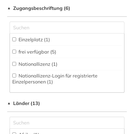
Shibboleth
Fertigungstechnik (0)
Zugangsbeschriftung (6)
▲
geschichte 1350-1500 (1)
Zugriff vor Ort
Wirtschaftswissenschaften (0)
geschichte 1450-1930 (2)
Wissenschaftskunde, Forschung, Hochschul-,
geschichte 1500 - 1700 (1)
Museumswesen (0)
Einzelplatz (1)
geschichte 1500-1680 (1)
frei verfügbar (5)
geschichte 1500-1900 (1)
Nationallizenz (1)
geschichte 1500-1918 (1)
Nationallizenz-Login für registrierte
Einzelpersonen (1)
geschichte 1500-1926 (1)
geschichte 1517-1925 (1)
Länder (13)
▲
geschichte 1552-1802 (1)
geschichte 1600-1900 (2)
geschichte 1600-1930 (1)