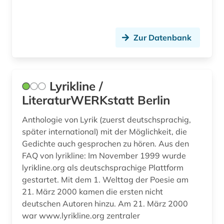
schwarze lyrik (1)
science fiction (1)
Zur Datenbank
siglo de oro (2)
spanien (1)
Lyrikline /
spanisch (1)
LiteraturWERKstatt Berlin
streiflicht (1)
Anthologie von Lyrik (zuerst deutschsprachig,
später international) mit der Möglichkeit, die
süddeutsche zeitung (1)
Gedichte auch gesprochen zu hören. Aus den
tausendundeine nacht (1)
FAQ von lyrikline: Im November 1999 wurde
lyrikline.org als deutschsprachige Plattform
the exeter book (1)
gestartet. Mit dem 1. Welttag der Poesie am
21. März 2000 kamen die ersten nicht
theaterwissenschaft (1)
deutschen Autoren hinzu. Am 21. März 2000
thesaurus (1)
war www.lyrikline.org zentraler