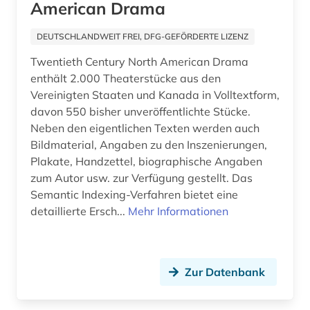
American Drama
griechisch (4)
DEUTSCHLANDWEIT FREI, DFG-GEFÖRDERTE LIZENZ
grimm (2)
Twentieth Century North American Drama
enthält 2.000 Theaterstücke aus den
großbritannien (5)
Vereinigten Staaten und Kanada in Volltextform,
davon 550 bisher unveröffentlichte Stücke.
handzeichnung (1)
Neben den eigentlichen Texten werden auch
hebraica (1)
Bildmaterial, Angaben zu den Inszenierungen,
Plakate, Handzettel, biographische Angaben
hexerei (1)
zum Autor usw. zur Verfügung gestellt. Das
Semantic Indexing-Verfahren bietet eine
hispanistik (2)
detaillierte Ersch...
Mehr Informationen
hörtext (1)
iberoromanistik (1)
Zur Datenbank
index (1)