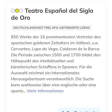
inschrift (1)
Teatro Español del Siglo
irland (1)
de Oro
italienisch (1)
DEUTSCHLANDWEIT FREI, DFG-GEFÖRDERTE LIZENZ
jacob (1)
850 Werke der 16 prominentesten Vertreter des
jean (1)
spanischen goldenen Zeitalters im Volltext, u.a.
Cervantes, Lope de Vega, Calderon de la Barca.
jiddische literatur (1)
Die Periode zwischen 1500 und 1700 bildet den
Höhepunkt des intellektuellen und
judaica (1)
künstlerischen Schaffens in Spanien. Für die
kanada (1)
Auswahl zeichnet ein internationales
Herausgeberteam verantwortlich. Die Suche
kanon (1)
kann wahlweise über eine englische oder eine
spanis...
Mehr Informationen
kinder- und hausmärchen (1)
kommentar (1)