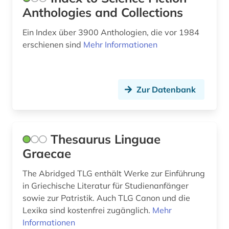
prosa (5)
Anthologies and Collections
quelle (7)
Ein Index über 3900 Anthologien, die vor 1984
erschienen sind
Mehr Informationen
racine (1)
rezeption (1)
Zur Datenbank
roman (2)
romantik (1)
russisch (1)
Thesaurus Linguae
Graecae
sachtext (1)
The Abridged TLG enthält Werke zur Einführung
sage (4)
in Griechische Literatur für Studienanfänger
schriftstellerin (1)
sowie zur Patristik. Auch TLG Canon und die
Lexika sind kostenfrei zugänglich.
Mehr
schwarze (3)
Informationen