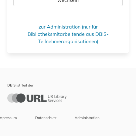
zur Administration (nur für
Bibliotheksmitarbeitende aus DBIS-
Teilnehmerorganisationen)
DBIS ist Teil der
Impressum
Datenschutz
Administration