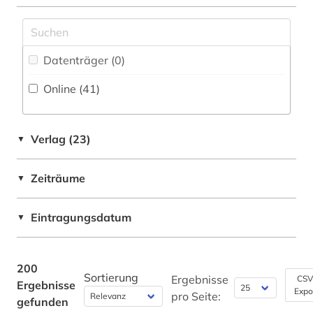
Deutschland (8)
evaluation (3)
Estland (1)
fachdidaktik (1)
Datenträger (0
)
Europa (4)
fachinformationsdienst (1)
Online (41
)
Frankreich (1)
familiensoziologie (1)
GUS (1)
fid allgemeine und vergleichende
Verlag (23)
▼
literaturwissenschaft (1)
Großbritannien (6)
fid ost-, ostmittel- und südosteuropa (1)
Zeiträume
▼
Israel (1)
fid romanistik (1)
Italien (2)
Eintragungsdatum
▼
fid slawistik (1)
Japan (1)
filmwissenschaft (1)
Kanada (1)
200
Sortierung
Ergebnisse
CSV
Ergebnisse
forschung (2)
Expo
Korea (2)
pro Seite:
gefunden