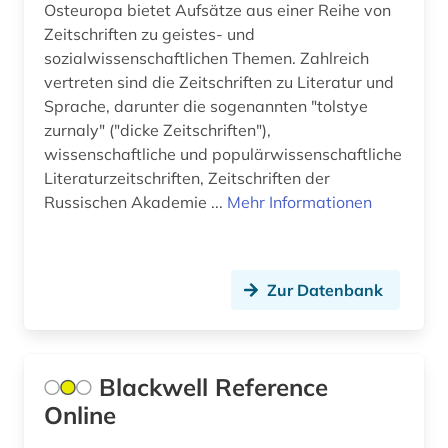
Osteuropa bietet Aufsätze aus einer Reihe von
marktdaten (1)
Zeitschriften zu geistes- und
sozialwissenschaftlichen Themen. Zahlreich
mathematik (3)
vertreten sind die Zeitschriften zu Literatur und
Sprache, darunter die sogenannten "tolstye
medienwissenschaft (2)
zurnaly" ("dicke Zeitschriften"),
wissenschaftliche und populärwissenschaftliche
medizin (19)
Literaturzeitschriften, Zeitschriften der
medizinrecht (1)
Russischen Akademie ...
Mehr Informationen
mesosoziologie (1)
metasuchmaschine (2)
Zur Datenbank
methodik (1)
migration (3)
Blackwell Reference
mikrosoziologie (1)
Online
militärwesen (1)