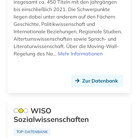
insgesamt ca. 450 Titeln mit den Jahrgängen
sprachwissenschaften (1)
bis einschließlich 2021. Die Schwerpunkte
statistik (3)
liegen dabei unter anderem auf den Fächern
Geschichte, Politikwissenschaft und
statistische daten (2)
Internationale Beziehungen, Regionale Studien,
Altertumswissenschaften sowie Sprach- und
studium (1)
Literaturwissenschaft. Über die Moving-Wall-
Regelung des Na...
Mehr Informationen
suchmaschine (3)
südafrika (2)
südamerika (1)
Zur Datenbank
südkorea (1)
südostasien (1)
WISO
technik (16)
Sozialwissenschaften
technikgeschichte (1)
TOP-DATENBANK