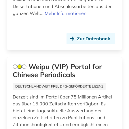
geisteswissenschaften (80)
Russland, Sowjetunion (3)
Dissertationen und Abschlussarbeiten aus der
ganzen Welt...
Mehr Informationen
gender (1)
Schweiz (2)
gender studies (1)
Spanien (2)
geographie (1)
Zur Datenbank
Suedamerika (5)
geowissenschaften (2)
Suedostasien (1)
geschichte (10)
Suedosteuropa (1)
Weipu (VIP) Portal for
Chinese Periodicals
geschichtswissenschaft (3)
Tschechische Republik (1)
geschlechterforschung (1)
DEUTSCHLANDWEIT FREI, DFG-GEFÖRDERTE LIZENZ
Tuerkei (1)
Derzeit sind im Portal über 75 Millionen Artikel
geschlechterrolle (1)
USA (1)
aus über 15.000 Zeitschriften verfügbar. Es
gesellschaftsforschung (1)
bietet eine tagesaktuelle Auswertung der
einzelnen Zeitschriften zu Publikations- und
gesundheitsrecht (1)
Zitationshäufigkeit etc. und ermöglicht einen