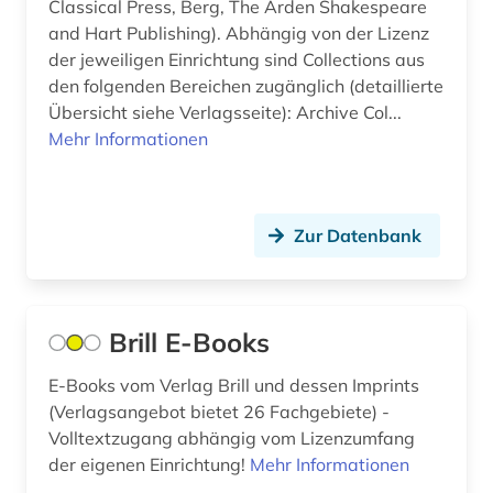
Classical Press, Berg, The Arden Shakespeare
internationale verflechtung (2)
and Hart Publishing). Abhängig von der Lizenz
der jeweiligen Einrichtung sind Collections aus
internationales politisches system (1)
den folgenden Bereichen zugänglich (detaillierte
internationales recht (1)
Übersicht siehe Verlagsseite): Archive Col...
Mehr Informationen
internetportal (1)
islam (1)
Zur Datenbank
islamische studien (1)
islamwissenschaft (1)
Brill E-Books
italien (1)
japan (1)
E-Books vom Verlag Brill und dessen Imprints
(Verlagsangebot bietet 26 Fachgebiete) -
japanologie (1)
Volltextzugang abhängig vom Lizenzumfang
der eigenen Einrichtung!
Mehr Informationen
john henry (1)