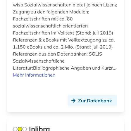
telekommunikation (1)
wiso Sozialwissenschaften bietet je nach Lizenz
Zugang zu den folgenden Modulen:
theologie (2)
Fachzeitschriften mit ca. 80
sozialwissenschaftlich orientierten
theorie (1)
Fachzeitschriften im Volltext (Stand: Juli 2019)
Referenzen & eBooks mit Volltextzugang zu ca.
umwelt (1)
1.150 eBooks und ca. 2 Mio. (Stand: Juli 2019)
umweltwissenschaften (1)
Referenzen aus den Datenbanken: SOLIS
Sozialwissenschaftliche
unterhaltung (1)
Literatur:Bibliographische Angaben und Kurzr...
Mehr Informationen
unternehmen (1)
vereinte nationen (1)
verhaltenswissenschaften (1)
Zur Datenbank
vernetzung (1)
verwaltungswissenschaft (3)
Inlibra