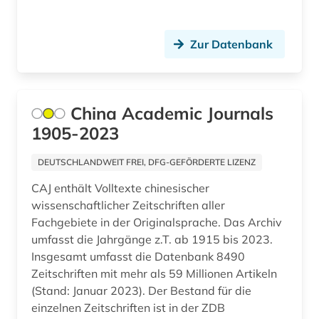
journalismus (1)
Zur Datenbank
journalistik (1)
karibik (5)
katholische kirche (1)
China Academic Journals
1905-2023
klassische studien (1)
kommunikation (1)
DEUTSCHLANDWEIT FREI, DFG-GEFÖRDERTE LIZENZ
CAJ enthält Volltexte chinesischer
kommunikationswissenschaft (1)
wissenschaftlicher Zeitschriften aller
kongress (1)
Fachgebiete in der Originalsprache. Das Archiv
umfasst die Jahrgänge z.T. ab 1915 bis 2023.
kongressbericht (1)
Insgesamt umfasst die Datenbank 8490
Zeitschriften mit mehr als 59 Millionen Artikeln
krankenpflege (1)
(Stand: Januar 2023). Der Bestand für die
einzelnen Zeitschriften ist in der ZDB
kriminalistik (1)