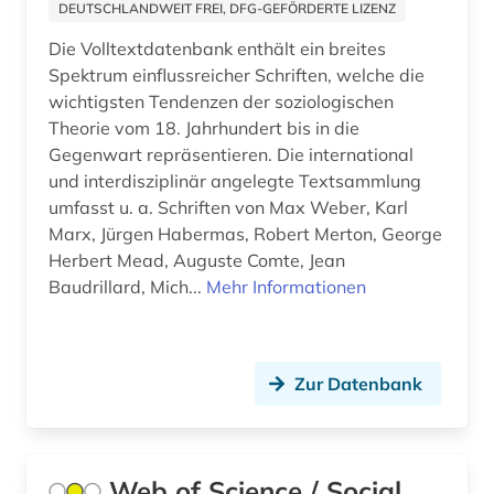
DEUTSCHLANDWEIT FREI, DFG-GEFÖRDERTE LIZENZ
zitationsdatenbank (1)
Die Volltextdatenbank enthält ein breites
zitierindex (1)
Spektrum einflussreicher Schriften, welche die
wichtigsten Tendenzen der soziologischen
öffentliche verwaltung (1)
Theorie vom 18. Jahrhundert bis in die
Gegenwart repräsentieren. Die international
öffentliches gesundheitswesen (2)
und interdisziplinär angelegte Textsammlung
umfasst u. a. Schriften von Max Weber, Karl
österreich (1)
Marx, Jürgen Habermas, Robert Merton, George
Herbert Mead, Auguste Comte, Jean
Baudrillard, Mich...
Mehr Informationen
Zur Datenbank
Web of Science / Social