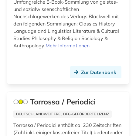
Umfangreiche E-Book-Sammlung von geistes-
und sozialwissenschaftlichen
mitgliedsstaaten (1)
Nachschlagewerken des Verlags Blackwell mit
mittlerer osten (1)
den folgenden Sammlungen: Classics History
Language and Linguistics Literature & Cultural
musikwissenschaft (1)
Studies Philosophy & Religion Sociology &
Anthropology
Mehr Informationen
naher osten (3)
national institute for newman studies (1)
Zur Datenbank
naturwissenschaft (1)
naturwissenschaften (32)
newman (1)
Torrossa / Periodici
nordamerika (1)
DEUTSCHLANDWEIT FREI, DFG-GEFÖRDERTE LIZENZ
online-publikation (3)
Torrossa / Periodici enthält ca. 230 Zeitschriften
(Zahl inkl. einiger kostenfreier Titel) bedeutender
online-recherche (1)