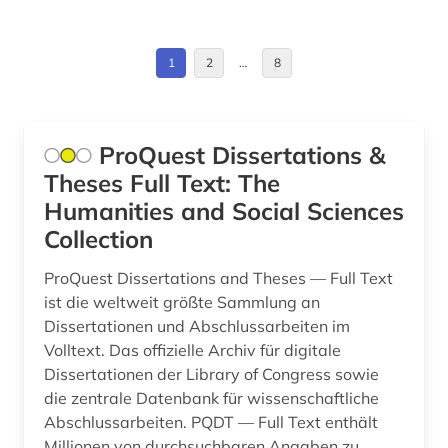
forschungsdaten (3)
Kroatien (1)
forschungsmethode (1)
Litauen (1)
1
2
…
8
forschungsprojekt (2)
Makedonien (1)
frankophonie (1)
Mittelamerika (1)
ProQuest Dissertations &
frankreich (3)
Theses Full Text: The
Moldawien (1)
Humanities and Social Sciences
frauen- und geschlechterforschung (1)
Nordamerika (1)
Collection
freie wohlfahrtspflege (1)
Osmanisches Reich (1)
ProQuest Dissertations and Theses — Full Text
friedrich-ebert-stiftung (1)
ist die weltweit größte Sammlung an
Ostasien (1)
Dissertationen und Abschlussarbeiten im
frühpädagogik (1)
Osteuropa (1)
Volltext. Das offizielle Archiv für digitale
Dissertationen der Library of Congress sowie
fürsorge (1)
Palaestina (1)
die zentrale Datenbank für wissenschaftliche
galloromanistik (1)
Abschlussarbeiten. PQDT — Full Text enthält
Portugal (1)
Millionen von durchsuchbaren Angaben zu