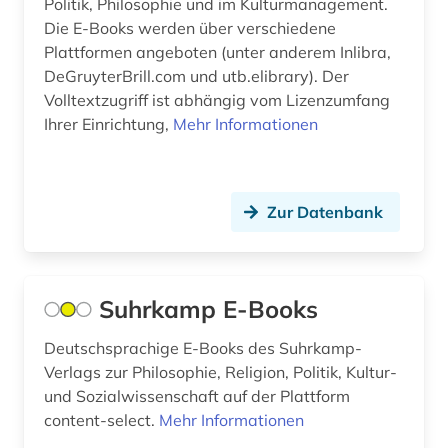
politische bildung (1)
Politik, Philosophie und im Kulturmanagement.
Die E-Books werden über verschiedene
politische wissenschaft (5)
Plattformen angeboten (unter anderem Inlibra,
DeGruyterBrill.com und utb.elibrary). Der
politologie (6)
Volltextzugriff ist abhängig vom Lizenzumfang
portugal (2)
Ihrer Einrichtung,
Mehr Informationen
portugiesisch (2)
presse (3)
Zur Datenbank
psychologie (9)
public health (1)
Suhrkamp E-Books
publizistik (2)
Deutschsprachige E-Books des Suhrkamp-
pädagogik (7)
Verlags zur Philosophie, Religion, Politik, Kultur-
und Sozialwissenschaft auf der Plattform
qatar (1)
content-select.
Mehr Informationen