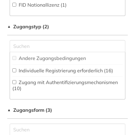
Musikwissenschaft (13)
FID Nationallizenz (1)
biowissenschaften (4)
Natur- und Umweltschutz (5)
blogportal (1)
Orientalistik (0)
Zugangstyp (2)
▲
botanik (1)
Ostasien (3)
branchenberichte (1)
Pädagogik (43)
burt-franklin-sammlung (1)
Andere Zugangsbedingungen
Philosophie (37)
caritas (1)
Individuelle Registrierung erforderlich (16)
Physik (9)
chemie (13)
Zugang mit Authentifizierungsmechanismen
Politologie (69)
(10)
china (4)
Psychologie (38)
datenarchiv (1)
Zugangsform (3)
▲
Rechtswissenschaft (32)
demographie (2)
Romanistik (21)
design (1)