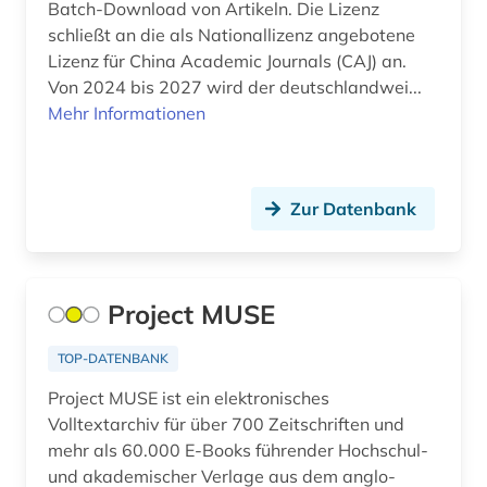
Batch-Download von Artikeln. Die Lizenz
gesundheitswesen (1)
schließt an die als Nationallizenz angebotene
gesundheitswissenschaften (1)
Lizenz für China Academic Journals (CAJ) an.
Von 2024 bis 2027 wird der deutschlandwei...
gesundheitsökonomie (1)
Mehr Informationen
handbuch (1)
hispanistik (1)
Zur Datenbank
hochschulschrift (2)
hochschulschriften (1)
Project MUSE
humanwissenschaften (1)
TOP-DATENBANK
iberoromanistik (1)
Project MUSE ist ein elektronisches
impact faktoren (1)
Volltextarchiv für über 700 Zeitschriften und
mehr als 60.000 E-Books führender Hochschul-
impactfaktor (1)
und akademischer Verlage aus dem anglo-