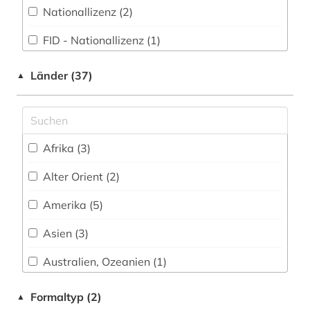
Nationallizenz (2)
entwicklungspolitik (1)
FID - Nationallizenz (1)
enzyklopädie (1)
FID-Nationallizenz (1)
erwerbsarbeit (1)
Länder (37)
▲
frei verfügbar (21)
erziehung (1)
Nationallizenz (1)
erziehungswissenschaften (2)
Afrika (3)
Nationallizenz (4)
estland (1)
Alter Orient (2)
Nationallizenz-Login für registrierte
ethnologie (4)
Einzelpersonen (5)
Amerika (5)
europa (1)
Asien (3)
europäische geschichte (1)
Australien, Ozeanien (1)
europäische kultur (1)
China (5)
Formaltyp (2)
▲
europäische union (2)