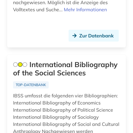
nachgewiesen. Möglich ist die Anzeige des
kroatien (1)
Volltextes und Suche...
Mehr Informationen
kultur (1)
kulturmanagement (1)
Zur Datenbank
kulturvergleich (1)
kulturwissenschaften (10)
International Bibliography
kunst (5)
of the Social Sciences
kunstwissenschaften (1)
TOP-DATENBANK
künste (2)
IBSS umfasst die folgenden vier Bibliographien:
International Bibliography of Economics
landwirtschaft (1)
International Bibliography of Political Science
International Bibliography of Sociology
lateinamerika (8)
International Bibliography of Social and Cultural
lehrbuch (1)
Anthroplogy Nachgewiesen werden