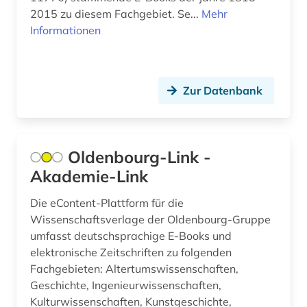
russland (1)
2015 zu diesem Fachgebiet. Se...
Mehr
Informationen
schweiz (1)
slavistik (2)
slawistik (1)
Zur Datenbank
sozialarbeit (2)
soziale arbeit (3)
Oldenbourg-Link -
Akademie-Link
soziale norm (1)
soziale sicherheit (1)
Die eContent-Plattform für die
Wissenschaftsverlage der Oldenbourg-Gruppe
soziale systeme (1)
umfasst deutschsprachige E-Books und
elektronische Zeitschriften zu folgenden
sozialer wandel (1)
Fachgebieten: Altertumswissenschaften,
Geschichte, Ingenieurwissenschaften,
sozialgeschichte (1)
Kulturwissenschaften, Kunstgeschichte,