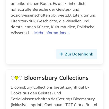
amerikanischen Raum. Es deckt inhaltlich
indigenes volk (1)
nahezu alle Bereiche der Geistes- und
indonesien (1)
Sozialwissenschaften ab, wie z.B. Literatur und
Literaturkritik, Geschichte, die visuellen und
industrie (1)
darstellenden Künste, Kulturstudien, Politische
Wissensch...
Mehr Informationen
informatik (4)
informationswissenschaft (1)
Zur Datenbank
informationswissenschaften (1)
ingenieurswesen (1)
ingenieurwissenschaften (4)
Bloomsbury Collections
integration (1)
Bloomsbury Collections bietet Zugriff auf E-
Books aus den Geistes- und
interkulturalität (1)
Sozialwissenschaften des Verlags Bloomsbury
internationale politik (2)
(inklusive Imprints Continuum, T&T Clark, Bristol