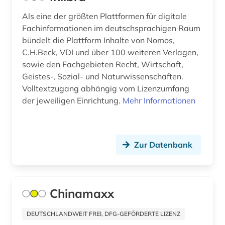
verzeichnis (1)
Als eine der größten Plattformen für digitale
Fachinformationen im deutschsprachigen Raum
volltext (3)
bündelt die Plattform Inhalte von Nomos,
volltext-datenbank (1)
C.H.Beck, VDI und über 100 weiteren Verlagen,
sowie den Fachgebieten Recht, Wirtschaft,
völkerrecht (1)
Geistes-, Sozial- und Naturwissenschaften.
Volltextzugang abhängig vom Lizenzumfang
walter de gruyter (1)
der jeweiligen Einrichtung.
Mehr Informationen
weltwirtschaft (1)
wirtschaft (6)
Zur Datenbank
wirtschaftsgeschichte (1)
wirtschaftsinformation (1)
Chinamaxx
wirtschaftswissenschaften (39)
DEUTSCHLANDWEIT FREI, DFG-GEFÖRDERTE LIZENZ
wissenschaftliche literatur (1)