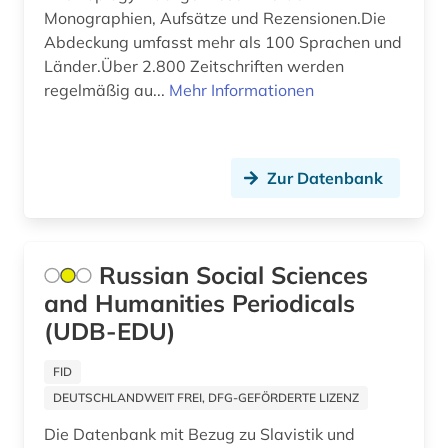
Monographien, Aufsätze und Rezensionen.Die
linguistik (4)
Abdeckung umfasst mehr als 100 Sprachen und
Länder.Über 2.800 Zeitschriften werden
litauen (1)
regelmäßig au...
Mehr Informationen
literatur (3)
literaturwissenschaft (9)
Zur Datenbank
literaturwissenschaften (1)
lituanistik (1)
Russian Social Sciences
lusitanistik (2)
and Humanities Periodicals
länderkunde (1)
(UDB-EDU)
maghreb (1)
FID
makrosoziologie (1)
DEUTSCHLANDWEIT FREI, DFG-GEFÖRDERTE LIZENZ
Die Datenbank mit Bezug zu Slavistik und
manchester university press (1)