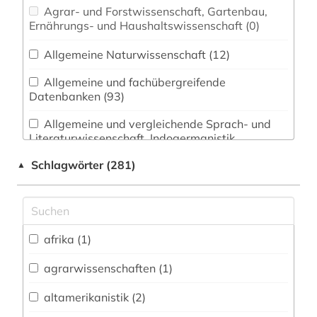
Agrar- und Forstwissenschaft, Gartenbau,
Ernährungs- und Haushaltswissenschaft (0)
Allgemeine Naturwissenschaft (12)
Allgemeine und fachübergreifende
Datenbanken (93)
Allgemeine und vergleichende Sprach- und
Literaturwissenschaft. Indogermanistik.
Außereuropäische Sprachen und Literaturen (40)
Schlagwörter (281)
▲
Altertumswissenschaften (0)
Anglistik. Amerikanistik (23)
afrika (1)
Archäologie (18)
Architektur, Bauingenieur- und
agrarwissenschaften (1)
Vermessungswesen (17)
altamerikanistik (2)
Biologie, Biotechnologie (15)