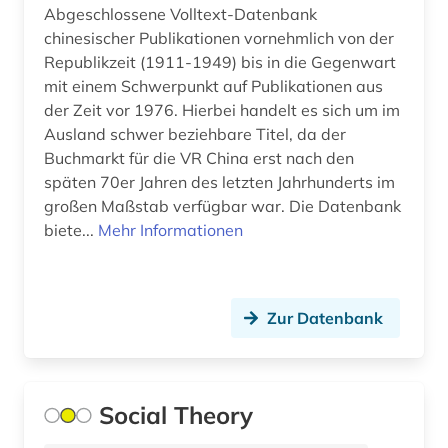
Abgeschlossene Volltext-Datenbank
wissenschaftliche zeitschrift (1)
chinesischer Publikationen vornehmlich von der
Republikzeit (1911-1949) bis in die Gegenwart
wissenschaftsblogs (1)
mit einem Schwerpunkt auf Publikationen aus
wissenschaftsgeschichte (1)
der Zeit vor 1976. Hierbei handelt es sich um im
Ausland schwer beziehbare Titel, da der
witschaftswissenschaften (1)
Buchmarkt für die VR China erst nach den
späten 70er Jahren des letzten Jahrhunderts im
wörterbuch (5)
großen Maßstab verfügbar war. Die Datenbank
zeitschrift (9)
biete...
Mehr Informationen
zeitschriften (1)
zeitschriftenaufsatz (25)
Zur Datenbank
zeitung (2)
zeitungsartikel (4)
Social Theory
zitatenanalyse (1)