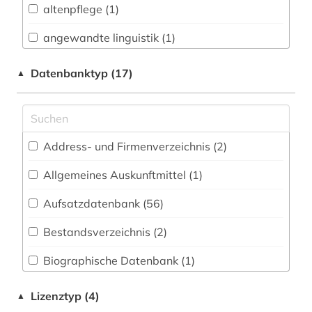
altenpflege (1)
Buch- und Bibliothekswesen,
Informationswissenschaft (15)
angewandte linguistik (1)
Chemie und Pharmazie (7)
anthropologie (6)
Datenbanktyp (17)
▲
Elektrotechnik, Elektronik, Nachrichtentechnik
arabische literatur (1)
(0)
arabische staaten (3)
Energietechnik (6)
Address- und Firmenverzeichnis (2
)
arabistik (2)
Ethnologie (32)
Allgemeines Auskunftmittel (1
)
arbeit (1)
Geographie (18)
Aufsatzdatenbank (56
)
arbeitplatz (1)
Geowissenschaften (5)
Bestandsverzeichnis (2
)
architektur (1)
Germanistik. Niederlandistik. Skandinavistik
(14)
Biographische Datenbank (1
)
asiatische studien (1)
Geschichte (46)
Buchhandelsverzeichnis (0
)
asien (1)
Lizenztyp (4)
▲