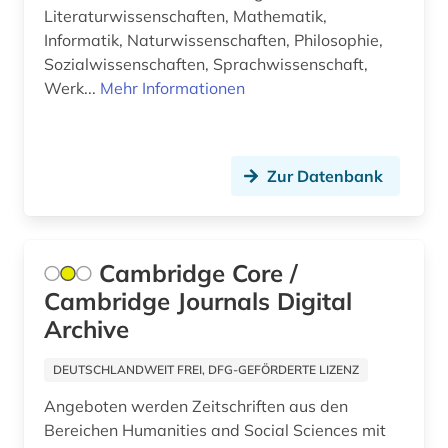
sozialtheorie (1)
Literaturwissenschaften, Mathematik,
Informatik, Naturwissenschaften, Philosophie,
sozialwesen (1)
Sozialwissenschaften, Sprachwissenschaft,
Werk...
Mehr Informationen
sozialwissenschaft (1)
sozialwissenschaften (200)
sozialwissenschaftliche forschung (1)
Zur Datenbank
soziologie (13)
spanien (2)
Cambridge Core /
Cambridge Journals Digital
spanisch (3)
Archive
sportwissenschaften (1)
DEUTSCHLANDWEIT FREI, DFG-GEFÖRDERTE LIZENZ
sprache (2)
Angeboten werden Zeitschriften aus den
sprachwissenschaft (3)
Bereichen Humanities and Social Sciences mit