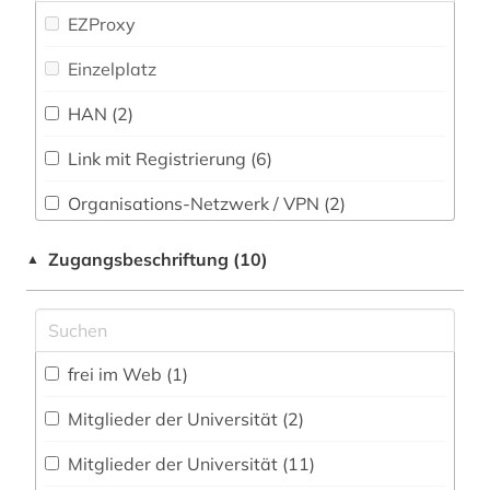
Slavistik (14)
EZProxy
didaktik (1)
Soziologie (130)
Einzelplatz
digitalisat (1)
Sport (0)
HAN (2)
dissertation (2)
Südasien (2)
e-book (3)
Link mit Registrierung (6)
Technik (1)
eingliederung (1)
Organisations-Netzwerk / VPN (2)
Theologie und Religionswissenschaften (27)
Shibboleth
einzelhandel (1)
Zugangsbeschriftung (10)
▲
Werkstoffwissenschaften und
Zugriff vor Ort
Fertigungstechnik (0)
elektronische zeitschrift (16)
elektronisches buch (49)
Wirtschaftswissenschaften (61)
frei im Web (1)
Wissenschaftskunde, Forschung, Hochschul-,
empirische sozialforschung (2)
Museumswesen (9)
Mitglieder der Universität (2)
enthüllungsjournalismus (1)
Mitglieder der Universität (11)
entwicklung (1)