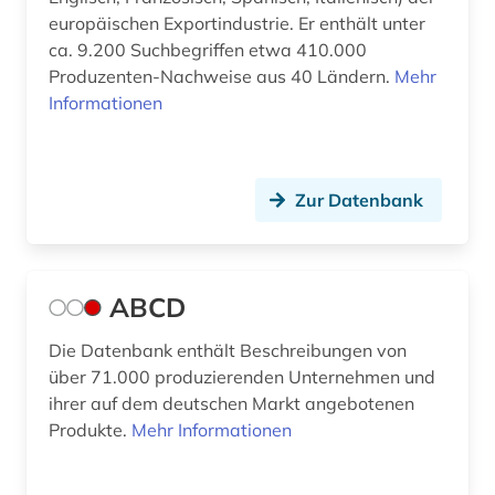
außenwirtschaftspolitik (2)
Skandinavien (1)
europäischen Exportindustrie. Er enthält unter
ca. 9.200 Suchbegriffen etwa 410.000
außenwirtschaftsrecht (2)
Slowakei (5)
Produzenten-Nachweise aus 40 Ländern.
Mehr
Informationen
baden-württemberg (4)
Slowenien (3)
bank (6)
Spanien (4)
bank kreditinstitut finanzdienstleistung
Suedamerika (8)
Zur Datenbank
kreditwirtschaft (1)
Suedasien (2)
banken (1)
Suedostasien (4)
ABCD
bankenregulierung (1)
Suedosteuropa (3)
Die Datenbank enthält Beschreibungen von
bankenstatistik (3)
über 71.000 produzierenden Unternehmen und
Tschechische Republik (5)
bankgeheimnis (1)
ihrer auf dem deutschen Markt angebotenen
Tuerkei (2)
Produkte.
Mehr Informationen
bankrecht (1)
USA (33)
bankwesen (4)