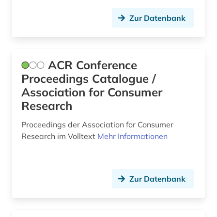
corporate finance (1)
Zur Datenbank
corporate governance (1)
corporate social responsibility (1)
ACR Conference
corporate-governence-daten (1)
Proceedings Catalogue /
Association for Consumer
coworking (1)
Research
csr (1)
Proceedings der Association for Consumer
cusip-identifier (1)
Research im Volltext
Mehr Informationen
darstellende kunst (1)
data science (1)
Zur Datenbank
daten (7)
datenanalyse (7)