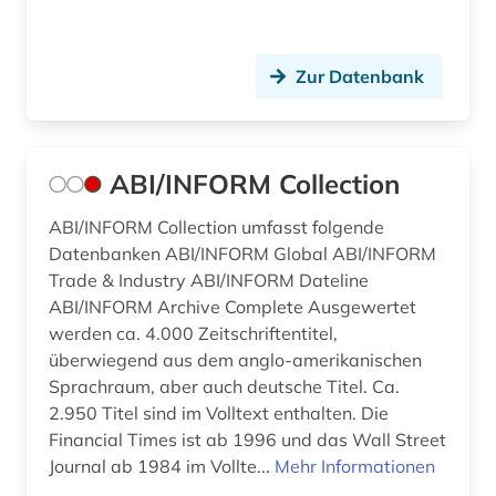
betriebsrat (2)
betriebssicherheit (2)
Zur Datenbank
betriebssicherheitsverordnung (1)
betriebssystem (1)
ABI/INFORM Collection
betriebsverfassungsgesetz (1)
ABI/INFORM Collection umfasst folgende
betriebswirtschaft (19)
Datenbanken ABI/INFORM Global ABI/INFORM
betriebswirtschaftliche steuerlehre (1)
Trade & Industry ABI/INFORM Dateline
ABI/INFORM Archive Complete Ausgewertet
betriebswirtschaftslehre (26)
werden ca. 4.000 Zeitschriftentitel,
überwiegend aus dem anglo-amerikanischen
betrug (1)
Sprachraum, aber auch deutsche Titel. Ca.
2.950 Titel sind im Volltext enthalten. Die
bevölkerung (3)
Financial Times ist ab 1996 und das Wall Street
bevölkerungsentwicklung (1)
Journal ab 1984 im Vollte...
Mehr Informationen