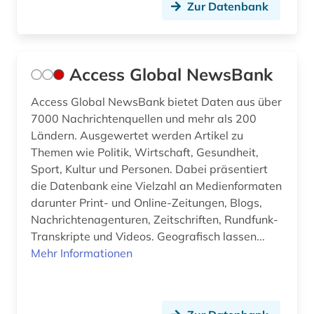
Zur Datenbank
business (9)
business skills (1)
Access Global NewsBank
bwl (2)
Access Global NewsBank bietet Daten aus über
börse (12)
7000 Nachrichtenquellen und mehr als 200
börseninformation (2)
Ländern. Ausgewertet werden Artikel zu
Themen wie Politik, Wirtschaft, Gesundheit,
börseninformationssystem (1)
Sport, Kultur und Personen. Dabei präsentiert
die Datenbank eine Vielzahl an Medienformaten
börsenkurs (2)
darunter Print- und Online-Zeitungen, Blogs,
börsennotierte unternehmen (1)
Nachrichtenagenturen, Zeitschriften, Rundfunk-
Transkripte und Videos. Geografisch lassen...
bücher (1)
Mehr Informationen
bürgerliches recht (1)
bürgerrechtsbewegung (1)