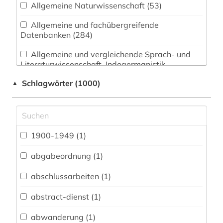
Allgemeine Naturwissenschaft (53)
Allgemeine und fachübergreifende
Datenbanken (284)
Allgemeine und vergleichende Sprach- und
Literaturwissenschaft. Indogermanistik.
Außereuropäische Sprachen und Literaturen (61)
Schlagwörter (1000)
▲
Anglistik. Amerikanistik (50)
Archäologie (22)
Architektur, Bauingenieur- und
1900-1949 (1)
Vermessungswesen (53)
abgabeordnung (1)
Biologie, Biotechnologie (59)
abschlussarbeiten (1)
Buch- und Bibliothekswesen,
Informationswissenschaft (26)
abstract-dienst (1)
Chemie und Pharmazie (48)
abwanderung (1)