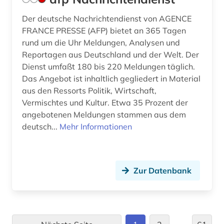
devisen (1)
Der deutsche Nachrichtendienst von AGENCE
FRANCE PRESSE (AFP) bietet an 365 Tagen
diagramm (1)
rund um die Uhr Meldungen, Analysen und
didaktik (1)
Reportagen aus Deutschland und der Welt. Der
Dienst umfaßt 180 bis 220 Meldungen täglich.
diebstahlsicherung (1)
Das Angebot ist inhaltlich gegliedert in Material
aus den Ressorts Politik, Wirtschaft,
dienstleistung (7)
Vermischtes und Kultur. Etwa 35 Prozent der
dienstleistungsanbieter (1)
angebotenen Meldungen stammen aus dem
deutsch...
Mehr Informationen
dienstleistungsgewerbe (1)
dienstleistungssektor (3)
Zur Datenbank
digitale fotografie (1)
digitalisierung (2)
din (1)