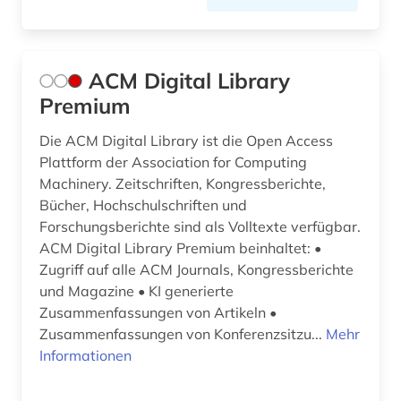
codierung (1)
comesa-staaten (1)
ACM Digital Library
commonwealth (2)
Premium
compliance (2)
Die ACM Digital Library ist die Open Access
Plattform der Association for Computing
computer (1)
Machinery. Zeitschriften, Kongressberichte,
Bücher, Hochschulschriften und
computer to plate (1)
Forschungsberichte sind als Volltexte verfügbar.
computersicherheit (1)
ACM Digital Library Premium beinhaltet: •
Zugriff auf alle ACM Journals, Kongressberichte
computertechnik (1)
und Magazine • KI generierte
Zusammenfassungen von Artikeln •
computerunterstütztes lernen (1)
Zusammenfassungen von Konferenzsitzu...
Mehr
Informationen
controlling (5)
corona (1)