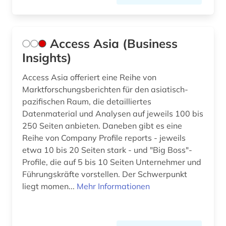
browser (1)
bruttoinlandsprodukt (1)
Access Asia (Business
brüssel (1)
Insights)
buchbestand (1)
Access Asia offeriert eine Reihe von
Marktforschungsberichten für den asiatisch-
buchführung (6)
pazifischen Raum, die detailliertes
budget (1)
Datenmaterial und Analysen auf jeweils 100 bis
250 Seiten anbieten. Daneben gibt es eine
bundesbank (1)
Reihe von Company Profile reports - jeweils
etwa 10 bis 20 Seiten stark - und "Big Boss"-
bundesdatenschutzgesetz (1)
Profile, die auf 5 bis 10 Seiten Unternehmer und
Führungskräfte vorstellen. Der Schwerpunkt
bundesfinanzhof (1)
liegt momen...
Mehr Informationen
bundeshaushalt (1)
bundeshaushaltsrecht (1)