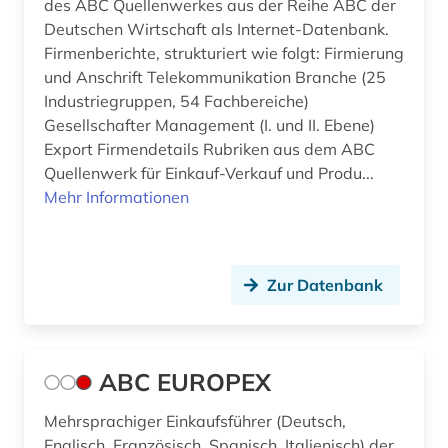
des ABC Quellenwerkes aus der Reihe ABC der
aussenwirtschaft (1)
Osteuropa (10)
Deutschen Wirtschaft als Internet-Datenbank.
Firmenberichte, strukturiert wie folgt: Firmierung
ausstellung (1)
Ostmitteleuropa (4)
und Anschrift Telekommunikation Branche (25
australien (1)
Polen (5)
Industriegruppen, 54 Fachbereiche)
Gesellschafter Management (I. und II. Ebene)
automobilwirtschaft (1)
Portugal (3)
Export Firmendetails Rubriken aus dem ABC
Quellenwerk für Einkauf-Verkauf und Produ...
außenhandel (13)
Rumänien (3)
Mehr Informationen
außenhandel mit industriegütern (3)
Russland, Sowjetunion (9)
außenhandelsfinanzierung (1)
Sachsen (1)
Zur Datenbank
außenhandelsrecht (1)
San Marino (1)
außenhandelsstatistik (7)
Schweden (5)
ABC EUROPEX
außenpolitik (4)
Schweiz (20)
Mehrsprachiger Einkaufsführer (Deutsch,
außenwirtschaft (6)
Serbien (2)
Englisch, Französisch, Spanisch, Italienisch) der