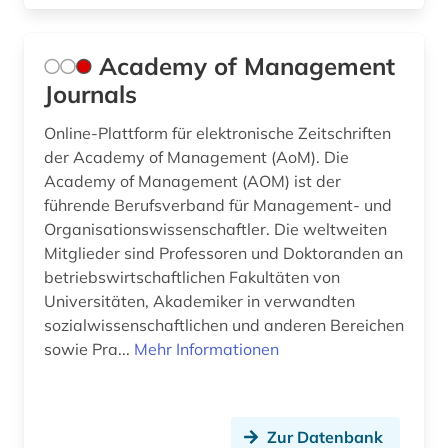
branchenanalyse (3)
branchenberichte (3)
Academy of Management
Journals
branchendaten (1)
Online-Plattform für elektronische Zeitschriften
brancheninformation (1)
der Academy of Management (AoM). Die
branchenprofil (1)
Academy of Management (AOM) ist der
führende Berufsverband für Management- und
branchenreport (1)
Organisationswissenschaftler. Die weltweiten
Mitglieder sind Professoren und Doktoranden an
brandenburg (2)
betriebswirtschaftlichen Fakultäten von
Universitäten, Akademiker in verwandten
brandschutz (3)
sozialwissenschaftlichen und anderen Bereichen
braunkohle (1)
sowie Pra...
Mehr Informationen
briefkastengesellschaft (1)
british academy (1)
Zur Datenbank