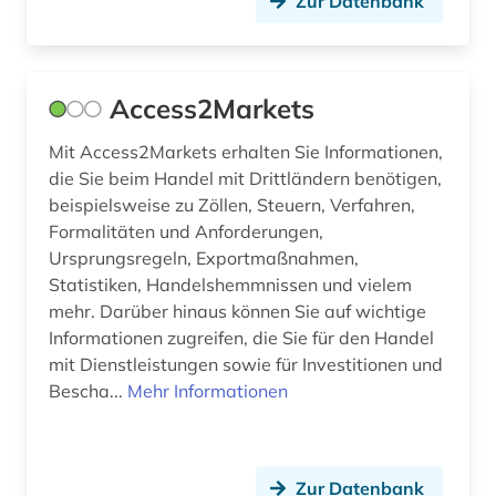
Zur Datenbank
bürokratie (1)
büroorganisation (1)
Access2Markets
cd-rom (4)
Mit Access2Markets erhalten Sie Informationen,
centre for economic policy research (1)
die Sie beim Handel mit Drittländern benötigen,
beispielsweise zu Zöllen, Steuern, Verfahren,
chemie (32)
Formalitäten und Anforderungen,
chemische grundprodukte (1)
Ursprungsregeln, Exportmaßnahmen,
Statistiken, Handelshemmnissen und vielem
chemische industrie (1)
mehr. Darüber hinaus können Sie auf wichtige
Informationen zugreifen, die Sie für den Handel
chile (1)
mit Dienstleistungen sowie für Investitionen und
Bescha...
china (12)
Mehr Informationen
cloud computing (1)
coaching (1)
Zur Datenbank