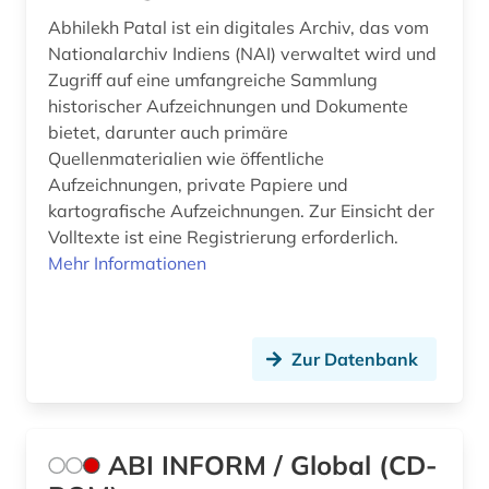
Abhilekh Patal ist ein digitales Archiv, das vom
bekleidung (1)
Nationalarchiv Indiens (NAI) verwaltet wird und
Zugriff auf eine umfangreiche Sammlung
belgien (6)
historischer Aufzeichnungen und Dokumente
benchmark (1)
bietet, darunter auch primäre
Quellenmaterialien wie öffentliche
benchmarketing (1)
Aufzeichnungen, private Papiere und
kartografische Aufzeichnungen. Zur Einsicht der
benchmarking (1)
Volltexte ist eine Registrierung erforderlich.
Mehr Informationen
bergbau (4)
bergbaustatistik (2)
bericht (1)
Zur Datenbank
berlin (2)
beruf (1)
ABI INFORM / Global (CD-
berufliche fortbildung (3)