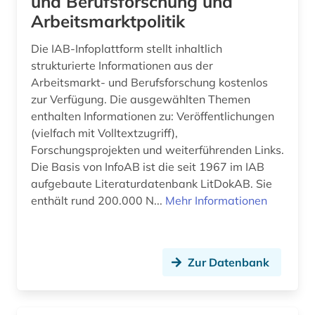
und Berufsforschung und
arbeitsrecht (22)
Frankreich (11)
Arbeitsmarktpolitik
arbeitsschutz (5)
GUS (4)
Die IAB-Infoplattform stellt inhaltlich
arbeitssicherheit (6)
Gibraltar (1)
strukturierte Informationen aus der
Arbeitsmarkt- und Berufsforschung kostenlos
arbeitssicherheitsrecht (1)
Griechenland (4)
zur Verfügung. Die ausgewählten Themen
enthalten Informationen zu: Veröffentlichungen
architektur (3)
Großbritannien (30)
(vielfach mit Volltextzugriff),
archiv (3)
Irland (5)
Forschungsprojekten und weiterführenden Links.
Die Basis von InfoAB ist die seit 1967 im IAB
archäologie (2)
Island (2)
aufgebaute Literaturdatenbank LitDokAB. Sie
enthält rund 200.000 N...
Mehr Informationen
arizona (1)
Israel (2)
armut (2)
Italien (7)
armutspolitik (1)
Zur Datenbank
Japan (7)
arzneimittelmarkt (3)
Jugoslawien (3)