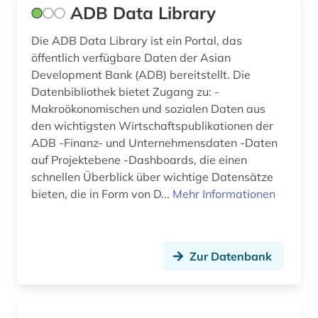
ADB Data Library
datenaustausch (1)
Die ADB Data Library ist ein Portal, das
datenbank genesis (1)
öffentlich verfügbare Daten der Asian
Development Bank (ADB) bereitstellt. Die
datenerhebung (1)
Datenbibliothek bietet Zugang zu: -
Makroökonomischen und sozialen Daten aus
datenmanagement (1)
den wichtigsten Wirtschaftspublikationen der
datensammlung (7)
ADB -Finanz- und Unternehmensdaten -Daten
auf Projektebene -Dashboards, die einen
datenschutz (1)
schnellen Überblick über wichtige Datensätze
bieten, die in Form von D...
Mehr Informationen
datensicherung (1)
datenverarbeitung (1)
Zur Datenbank
deep learning (1)
demographie (16)
denkfabrik (1)