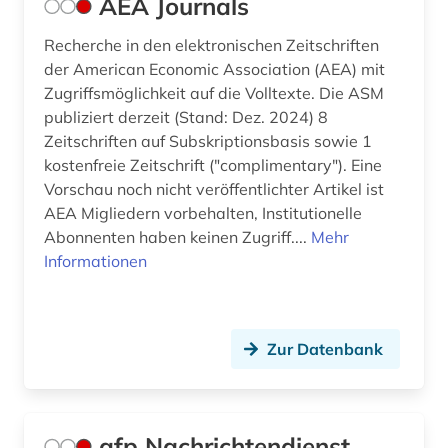
AEA Journals
bundesamt (1)
Recherche in den elektronischen Zeitschriften
deutschland <bundesrepublik> (1)
der American Economic Association (AEA) mit
Zugriffsmöglichkeit auf die Volltexte. Die ASM
deutschland <östliche länder> (1)
publiziert derzeit (Stand: Dez. 2024) 8
deutschland firmenverzeichnis (1)
Zeitschriften auf Subskriptionsbasis sowie 1
kostenfreie Zeitschrift ("complimentary"). Eine
deutschland handelsmarke (1)
Vorschau noch nicht veröffentlichter Artikel ist
AEA Migliedern vorbehalten, Institutionelle
deutschland statistik (1)
Abonnenten haben keinen Zugriff....
Mehr
Informationen
deutschland warenzeichen (1)
deutschland. bundesarbeitsgericht (1)
deutschland. finanzministerium (1)
Zur Datenbank
deutschsprachige gemeinschaft belgien (1)
deutschsprachiger raum (1)
afp Nachrichtendienst