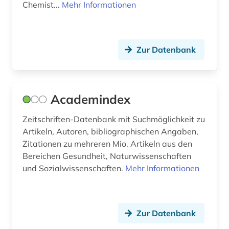
Chemist...
Mehr Informationen
biologie (3)
biowissenschaften (1)
bodennutzung (1)
Zur Datenbank
bodenpolitik (1)
bodenrecht (1)
Academindex
bodenschutz (1)
Zeitschriften-Datenbank mit Suchmöglichkeit zu
Artikeln, Autoren, bibliographischen Angaben,
bonitätsprüfung (1)
Zitationen zu mehreren Mio. Artikeln aus den
book e (2)
Bereichen Gesundheit, Naturwissenschaften
und Sozialwissenschaften.
Mehr Informationen
botanik (1)
branche (4)
Zur Datenbank
branchen (1)