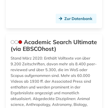
bilanzen (5)
bilanzrecht (15)
Zur Datenbank
bilanzsteuerecht (1)
bilanzsteurrecht (1)
Academic Search Ultimate
bildbearbeitung (2)
(via EBSCOhost)
bildung (9)
Stand März 2020: Enthält Volltexte von über
bildungsforschung (3)
9.200 Zeitschriften, davon mehr als 8.400 peer-
reviewed und über 5.300, die im WoS oder
bildungsinvestition (1)
Scopus aufgenommen sind. Mehr als 60.000
Videos ab 1930 ff. der Associated Press sind
bildungspolitik (1)
enthalten und werden prominent in der
biografin (1)
Ergebnisliste angezeigt und monatlich
aktualisiert. Abgedeckte Disziplinen: Animal
biographie (7)
science, Anthropology, Astronomy, Biology,