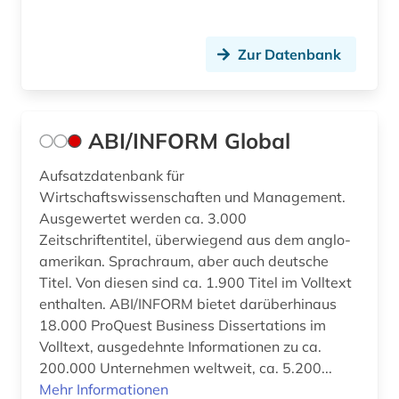
bevölkerungsforschung (1)
bevölkerungsstatistik (8)
Zur Datenbank
bewerbung (1)
bgvr (2)
ABI/INFORM Global
bibliografie (20)
Aufsatzdatenbank für
bibliographie (7)
Wirtschaftswissenschaften und Management.
Ausgewertet werden ca. 3.000
bibliotheksbestand (1)
Zeitschriftentitel, überwiegend aus dem anglo-
amerikan. Sprachraum, aber auch deutsche
bibliothekskatalog plus (1)
Titel. Von diesen sind ca. 1.900 Titel im Volltext
bilanz (13)
enthalten. ABI/INFORM bietet darüberhinaus
18.000 ProQuest Business Dissertations im
bilanzanalyse (2)
Volltext, ausgedehnte Informationen zu ca.
200.000 Unternehmen weltweit, ca. 5.200...
bilanzdaten (1)
Mehr Informationen