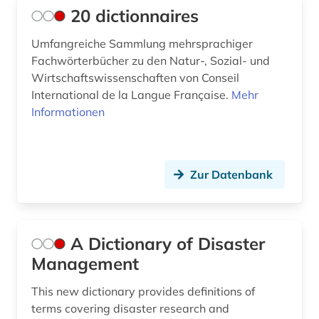
asean (1)
Kanada (6)
20 dictionnaires
asean-staaten (1)
Korea (1)
Umfangreiche Sammlung mehrsprachiger
Fachwörterbücher zu den Natur-, Sozial- und
asiatisch-pazifischer raum (3)
Kroatien (3)
Wirtschaftswissenschaften von Conseil
asien (6)
Lettland (3)
International de la Langue Française.
Mehr
Informationen
asien-pazifik (1)
Liechtenstein (3)
asienforschung (1)
Litauen (3)
Zur Datenbank
asyl (1)
Luxemburg (3)
atomkraft (1)
Makedonien (2)
audiovisuelles material (1)
Malta (3)
A Dictionary of Disaster
Management
ausbildung (1)
Mecklenburg-Vorpommern (4)
This new dictionary provides definitions of
ausbildungsförderung (1)
Mittelamerika (6)
terms covering disaster research and