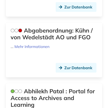
Ukraine (2)
Zur Datenbank
baubetrieb (1)
Ungarn (3)
baumangel (1)
Zypern (2)
baurecht (1)
Abgabenordnung: Kühn /
von Wedelstädt AO und FGO
bayerische motoren-werke (1)
...
Mehr Informationen
bayern (6)
bedarfsforschung (1)
beherbergungsgewerbe tourismus
Zur Datenbank
volkswirtschaft tourismus gaststättengewerbe
hotelgewerbe kulturkontakt reisen tourismus (1)
behinderung (2)
Abhilekh Patal : Portal for
Access to Archives and
behörde (2)
Learning
beitrittsstaaten (1)