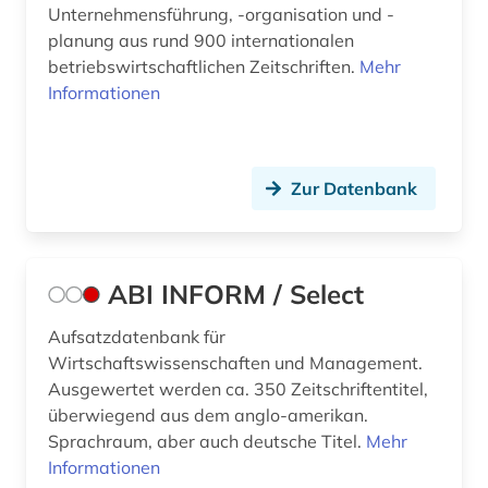
beschäftigung (5)
Unternehmensführung, -organisation und -
planung aus rund 900 internationalen
beschäftigungspolitik (1)
betriebswirtschaftlichen Zeitschriften.
Mehr
bestand (1)
Informationen
bestechung (1)
beteiligung (1)
Zur Datenbank
betrieb (3)
betriebliches informationssystem (1)
ABI INFORM / Select
betriebsanalyse (1)
Aufsatzdatenbank für
betriebsdaten (7)
Wirtschaftswissenschaften und Management.
Ausgewertet werden ca. 350 Zeitschriftentitel,
betriebsführung (6)
überwiegend aus dem anglo-amerikan.
Sprachraum, aber auch deutsche Titel.
Mehr
betriebsorganisation (1)
Informationen