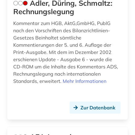
Adler, Düring, Schmaltz:
Rechnungslegung
design (7)
Kommentar zum HGB, AktG,GmbHG, PublG
design &amp; publishing (1)
nach den Vorschriften des Bilanzrichtlinien-
designrecht (1)
Gesetzes Beinhaltet sämtliche
Kommentierungen der 5. und 6. Auflage der
designschutz (5)
Print-Ausgabe. Mit dem im Dezember 2002
erschienen Update - Ausgabe 6 - wurde die
desktop publishing (1)
CD-ROM um die Inhalte des Kommentars ADS,
deutsch (26)
Rechnungslegung nach internationalen
Standards, erweitert.
Mehr Informationen
deutsche bundesbank (1)
deutsche philologie (1)
Zur Datenbank
deutscher einwanderer (1)
deutschland (101)
deutschland (bundesrepublik). statistisches