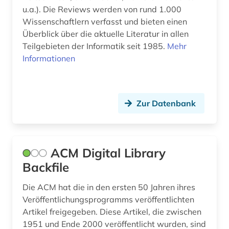
u.a.). Die Reviews werden von rund 1.000
discovery system (1)
Wissenschaftlern verfasst und bieten einen
Überblick über die aktuelle Literatur in allen
dokumentenserver (2)
Teilgebieten der Informatik seit 1985.
Mehr
e-book (1)
Informationen
e-commerce (1)
e-learning (9)
Zur Datenbank
e-tutorial (2)
ebook (2)
ACM Digital Library
edition (2)
Backfile
edv-recht (1)
Die ACM hat die in den ersten 50 Jahren ihres
Veröffentlichungsprogramms veröffentlichten
einführung (1)
Artikel freigegeben. Diese Artikel, die zwischen
1951 und Ende 2000 veröffentlicht wurden, sind
ejournals (1)