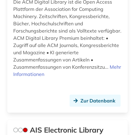
Die ACM Digital Library ist die Open Access
Plattform der Association for Computing
eth zürich (1)
Machinery. Zeitschriften, Kongressberichte,
Bücher, Hochschulschriften und
evolutionary computation (1)
Forschungsberichte sind als Volltexte verfügbar.
excel (1)
ACM Digital Library Premium beinhaltet: •
Zugriff auf alle ACM Journals, Kongressberichte
experimentelles design (1)
und Magazine • KI generierte
Zusammenfassungen von Artikeln •
fahrzeugtechnik (1)
Zusammenfassungen von Konferenzsitzu...
Mehr
faseroptik (1)
Informationen
fernerkundung (2)
fertigungstechnik (1)
Zur Datenbank
festkörperforschung (1)
fid buch-, bibliotheks- und informations­
wissen­schaft (1)
AIS Electronic Library