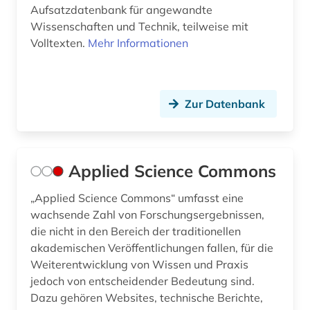
geowissenschaften (1)
Aufsatzdatenbank für angewandte
Wissenschaften und Technik, teilweise mit
geschichte (2)
Volltexten.
Mehr Informationen
geschützte topographien (1)
gesundheit (1)
Zur Datenbank
gesundheitswissenschaften (1)
gewerblicher rechtsschutz (1)
Applied Science Commons
globalisierung (1)
„Applied Science Commons“ umfasst eine
glossar (1)
wachsende Zahl von Forschungsergebnissen,
grafik (1)
die nicht in den Bereich der traditionellen
akademischen Veröffentlichungen fallen, für die
graue literatur (1)
Weiterentwicklung von Wissen und Praxis
jedoch von entscheidender Bedeutung sind.
grenzflächen (1)
Dazu gehören Websites, technische Berichte,