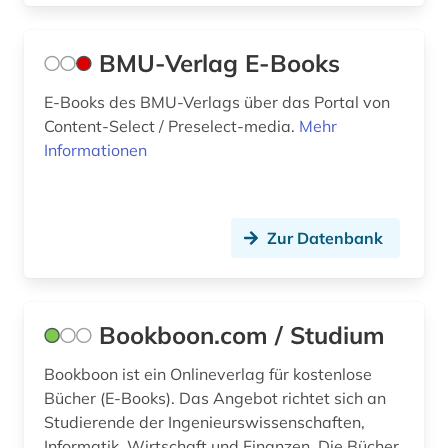
konstruktion (1)
BMU-Verlag E-Books
kunst (1)
E-Books des BMU-Verlags über das Portal von
kunsthandwerk (1)
Content-Select / Preselect-media.
Mehr
Informationen
kurs (2)
künstliche intelligenz (12)
lagerstättenkunde (1)
Zur Datenbank
lan (1)
landwirtschaft (1)
Bookboon.com / Studium
laser (1)
Bookboon ist ein Onlineverlag für kostenlose
Bücher (E-Books). Das Angebot richtet sich an
lego (2)
Studierende der Ingenieurswissenschaften,
lehramt (1)
Informatik, Wirtschaft und Finanzen. Die Bücher