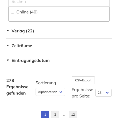
biomedizin (2)
Online (40
)
biomedizinische technik (3)
biotechnologie (1)
Verlag (22)
▼
biowissenschaften (2)
Zeiträume
browser (1)
▼
buch (1)
Eintragungsdatum
▼
buchbestand (1)
business (3)
278
CSV-Export
Sortierung
Ergebnisse
cd-rom (1)
Ergebnisse
gefunden
pro Seite:
chemie (38)
chemistry (1)
1
2
…
12