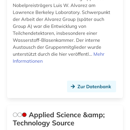
Nobelpreisträgers Luis W. Alvarez am
gebrauchsmuster (1)
Lawrence Berkeley Laboratory. Schwerpunkt
der Arbeit der Alvarez Group (später auch
geisteswissenschaften (8)
Group A) war die Entwicklung von
Teilchendetektoren, insbesondere einer
general knowledge (1)
Wasserstoff-Blasenkammer. Der interne
general topics for engineers (1)
Austausch der Gruppenmitglieder wurde
unterstützt durch die hier veröffentl...
Mehr
generative ki (1)
Informationen
genomik (1)
geoinformationssystem (3)
Zur Datenbank
geologie (1)
geomechanik (1)
Applied Science &amp;
geotechnik (1)
Technology Source