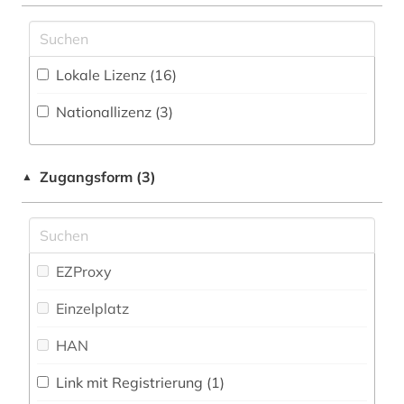
berufliche fortbildung (2)
Mathematik (49)
Zeitung (1
)
berufliche weiterbildung (1)
Medien- und Kommunikationswissenschaften,
Zeitungs-, Zeitschriftenbibliographie (1
)
Kommunikationsdesign (23)
Lokale Lizenz (16)
betriebssystem (1)
Medizin (53)
Nationallizenz (3)
betriebswirtschaft (3)
Musikwissenschaft (11)
betriebswirtschaftslehre (2)
Natur- und Umweltschutz (23)
Zugangsform (3)
▲
bibliografie (12)
Pädagogik (25)
bibliographie (3)
Philosophie (17)
bibliometrie (2)
EZProxy
Physik (66)
bibliotheksbestand (1)
Einzelplatz
Politologie (18)
bibliothekskatalog plus (1)
HAN
Psychologie (29)
bibliothekswissenschaft (1)
Link mit Registrierung (1)
Rechtswissenschaft (24)