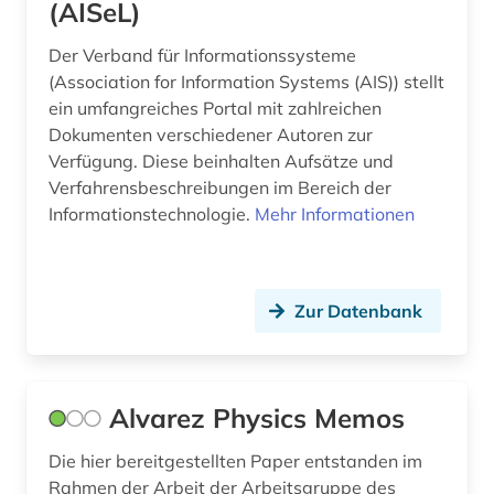
(AISeL)
filme (1)
Der Verband für Informationssysteme
finanzwirtschaft (1)
(Association for Information Systems (AIS)) stellt
ein umfangreiches Portal mit zahlreichen
firma (1)
Dokumenten verschiedener Autoren zur
forschung (1)
Verfügung. Diese beinhalten Aufsätze und
Verfahrensbeschreibungen im Bereich der
forschungsdaten (1)
Informationstechnologie.
Mehr Informationen
forschungsdatenmanagement (1)
forschungsdatenrepositorium (1)
Zur Datenbank
forschungsstrategie (1)
fotografie (2)
Alvarez Physics Memos
fotografieren (1)
Die hier bereitgestellten Paper entstanden im
förderpreis für deutsche wissenschaftler im g.
Rahmen der Arbeit der Arbeitsgruppe des
w. leibniz-programm (1)