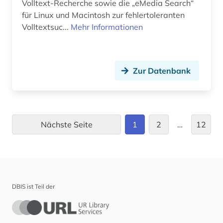
mittelniederdeutsch (1)
Volltext-Recherche sowie die „eMedia Search“
für Linux und Macintosh zur fehlertoleranten
molekularbiologie (1)
Volltextsuc...
Mehr Informationen
moocs (1)
multimedia (1)
Zur Datenbank
multimedia information systems (1)
nachrichtentechnik (4)
Nächste Seite
1
2
…
12
nachrichtenübermittlung (1)
nachschlagewerk (2)
nanotechnologie (6)
nanotechnology (1)
DBIS ist Teil der
naturwissenschaft (1)