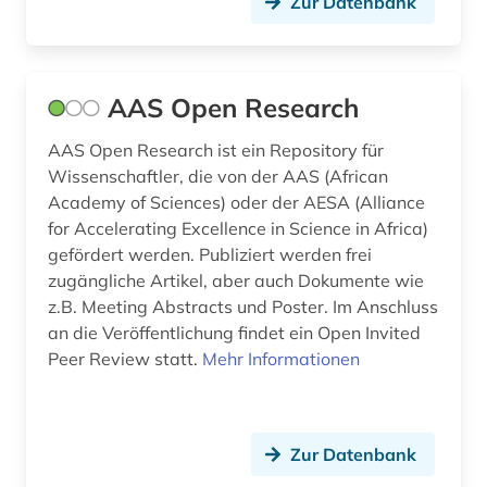
Zur Datenbank
computerlinguistik (5)
computerspiel (1)
AAS Open Research
computertechnik (4)
AAS Open Research ist ein Repository für
computertechnologie (1)
Wissenschaftler, die von der AAS (African
computerwissenschaft (2)
Academy of Sciences) oder der AESA (Alliance
for Accelerating Excellence in Science in Africa)
computerwissenschaften (1)
gefördert werden. Publiziert werden frei
zugängliche Artikel, aber auch Dokumente wie
computing &amp; processing (1)
z.B. Meeting Abstracts und Poster. Im Anschluss
controlling (1)
an die Veröffentlichung findet ein Open Invited
Peer Review statt.
Mehr Informationen
copyright (1)
corona (1)
Zur Datenbank
data mining (1)