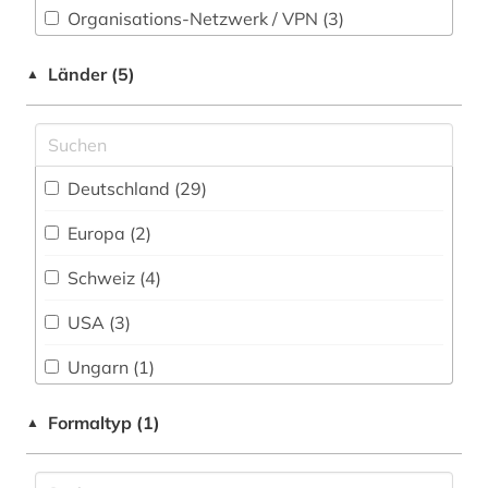
big data (1)
Organisations-Netzwerk / VPN (3)
Romanistik (9)
bildbearbeitung (2)
Shibboleth (1)
Länder (5)
▲
Slavistik (8)
bildgebendes verfahren (1)
Zugriff vor Ort
Soziologie (25)
bildung (3)
Sport (2)
bildverarbeitung (1)
Deutschland (29)
Technik (5)
bio- und geophysik (2)
Europa (2)
Theologie und Religionswissenschaften (11)
biochemie (1)
Schweiz (4)
Werkstoffwissenschaften und
bioengineer (1)
Fertigungstechnik (5)
USA (3)
bioinformatik (4)
Wirtschaftswissenschaften (77)
Ungarn (1)
Wissenschaftskunde, Forschung, Hochschul-,
biological models (1)
Formaltyp (1)
▲
Museumswesen (11)
biologie (3)