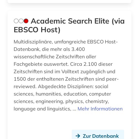
data science (4)
database management (1)
Academic Search Elite (via
EBSCO Host)
datananalyse (1)
Multidisziplinäre, umfangreiche EBSCO Host-
datenanalyse (2)
Datenbank, die mehr als 3.400
wissenschaftliche Zeitschriften aller
datenbankmanagementsysteme (3)
Fachgebiete auswertet. Circa 2.100 dieser
datenblatt (1)
Zeitschriften sind im Volltext zugänglich und
1500 der enthaltenen Zeitschriften sind peer-
datenformat (1)
reviewed. Abgedeckte Disziplinen: social
sciences, humanities, education, computer
datenmanagement (2)
sciences, engineering, physics, chemistry,
datenschutz (1)
language and linguistics, ...
Mehr Informationen
datenspeicherung (1)
datentechnik (5)
Zur Datenbank