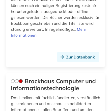
können nach einmaliger Registrierung kostenfrei
lehrfilm (1)
heruntergeladen, ausgedruckt oder offline
gelesen werden. Die Bücher werden exklusiv für
lehrfilme (1)
Bookboon geschrieben und die Titelliste wird
lehrmittel (1)
ständig erweitert. In regelmäßige...
Mehr
Informationen
lernmaterial (1)
lexikon (3)
Zur Datenbank
lichttechnik (1)
life sciences (1)
lineare statistik (1)
Brockhaus Computer und
Informationstechnologie
linguistic (1)
Das Lexikon mit fachlich fundierten, verständlich
literaturproduktion (1)
geschriebenen und anschaulich bebilderten
Informationen zu allen Begriffen rund um den
lithografie (1)