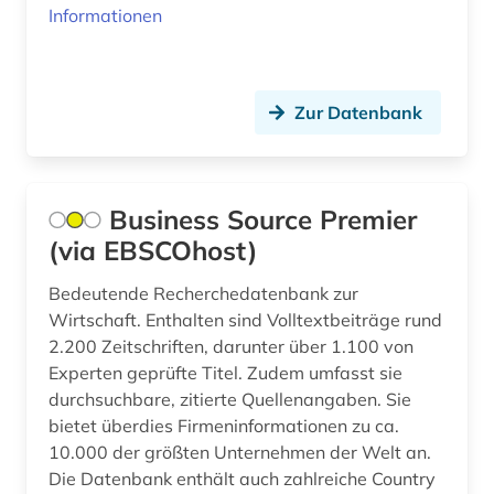
Informationen
maschinelles sehen (1)
maschinen- und anlagenbau (1)
Zur Datenbank
maschinenbau (8)
massive open online course (1)
Business Source Premier
mathematics and computer science (1)
(via EBSCOhost)
mathematik (7)
Bedeutende Recherchedatenbank zur
mathematische statistik (1)
Wirtschaft. Enthalten sind Volltextbeiträge rund
2.200 Zeitschriften, darunter über 1.100 von
matlab (1)
Experten geprüfte Titel. Zudem umfasst sie
durchsuchbare, zitierte Quellenangaben. Sie
medizin (4)
bietet überdies Firmeninformationen zu ca.
medizinische technik (1)
10.000 der größten Unternehmen der Welt an.
Die Datenbank enthält auch zahlreiche Country