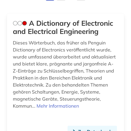
china (2)
circuit (1)
A Dictionary of Electronic
cloud computing (2)
and Electrical Engineering
cognitive neuroscience (1)
Dieses Wörterbuch, das früher als Penguin
Dictionary of Electronics veröffentlicht wurde,
components (1)
wurde umfassend überarbeitet und aktualisiert
und bietet klare, prägnante und jargonfreie A-
computer (11)
Z-Einträge zu Schlüsselbegriffen, Theorien und
computer communication networks (1)
Praktiken in den Bereichen Elektronik und
Elektrotechnik. Zu den behandelten Themen
computer science (3)
gehören Schaltungen, Energie, Systeme,
magnetische Geräte, Steuerungstheorie,
computer-hardware (1)
Kommun...
Mehr Informationen
computergrafik (1)
computergraphik (2)