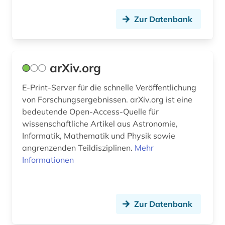
hüttenindustrie (1)
Zur Datenbank
informatik (83)
informatik und kommunikationstechnik (2)
information retrieval (1)
arXiv.org
information storage and retrieval (1)
E-Print-Server für die schnelle Veröffentlichung
von Forschungsergebnissen. arXiv.org ist eine
information systems applications
bedeutende Open-Access-Quelle für
(incl.internet) and computer imaging (1)
wissenschaftliche Artikel aus Astronomie,
Informatik, Mathematik und Physik sowie
information theory (1)
angrenzenden Teildisziplinen.
Mehr
informations- und
Informationen
dokumentationswissenschaft (2)
informations- und kommunikationstechnologie
(ikt) (1)
Zur Datenbank
informationsmanagement (4)