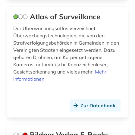
informationspolitik (3)
Atlas of Surveillance
informationsrecht (3)
Der Überwachungsatlas verzeichnet
informationssicherheit (2)
Überwachungstechnologien, die von den
Strafverfolgungsbehörden in Gemeinden in den
informationsspeicher (1)
Vereinigten Staaten eingesetzt werden. Dazu
informationssystem (2)
gehören Drohnen, am Körper getragene
Kameras, automatische Kennzeichenleser,
informationssysteme (4)
Gesichtserkennung und vieles mehr.
Mehr
Informationen
informationstechnik (17)
informationstechnologie (4)
informationstheorie (1)
Zur Datenbank
informationsvermittlung (2)
informationswissenschaft (4)
Bildner Verlag E-Books