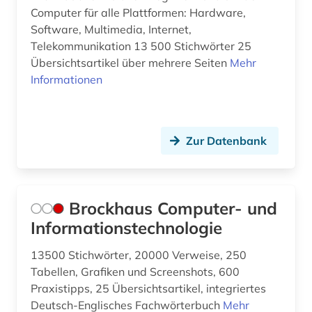
Computer für alle Plattformen: Hardware,
lokales netz (1)
Software, Multimedia, Internet,
Telekommunikation 13 500 Stichwörter 25
luftfahrttechnik (1)
Übersichtsartikel über mehrere Seiten
Mehr
Informationen
maker (2)
management (2)
manuskript (1)
Zur Datenbank
markenregister (1)
marketing (1)
Brockhaus Computer- und
Informationstechnologie
markscheidekunde (1)
marktanteil (1)
13500 Stichwörter, 20000 Verweise, 250
Tabellen, Grafiken und Screenshots, 600
marktübersicht (1)
Praxistipps, 25 Übersichtsartikel, integriertes
Deutsch-Englisches Fachwörterbuch
Mehr
maschinelles lernen (2)