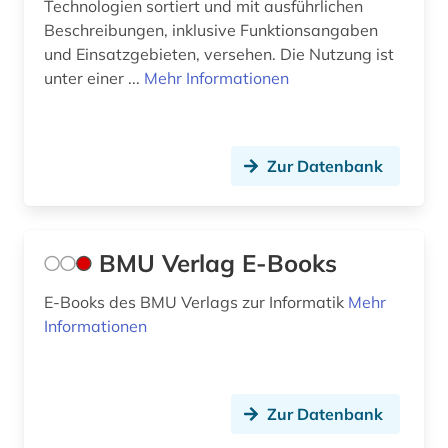
Technologien sortiert und mit ausführlichen
kernphysik (2)
Beschreibungen, inklusive Funktionsangaben
und Einsatzgebieten, versehen. Die Nutzung ist
ki (3)
unter einer ...
Mehr Informationen
kognitionswissenschaft (2)
kommentar (1)
Zur Datenbank
kommunikation (1)
kommunikationsnetz (1)
BMU Verlag E-Books
kommunikationstechnik (3)
E-Books des BMU Verlags zur Informatik
Mehr
kommunikationstechnologien (1)
Informationen
komplexitätstheorie (1)
konferenz (1)
Zur Datenbank
kongress (1)