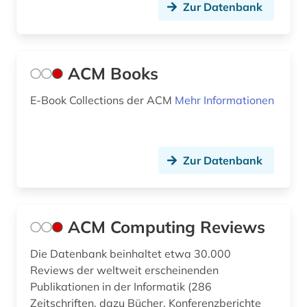
Zur Datenbank
deutsch (5)
deutschland (2)
ACM Books
devices &amp; systems (1)
E-Book Collections der ACM
Mehr Informationen
dienstleistung (1)
digitale fotografie (2)
digitale rechte (1)
Zur Datenbank
digitalisierung (2)
din-en-iso-norm (1)
ACM Computing Reviews
din-iso-norm (1)
Die Datenbank beinhaltet etwa 30.000
Reviews der weltweit erscheinenden
din-norm (1)
Publikationen in der Informatik (286
discovery service (1)
Zeitschriften, dazu Bücher, Konferenzberichte