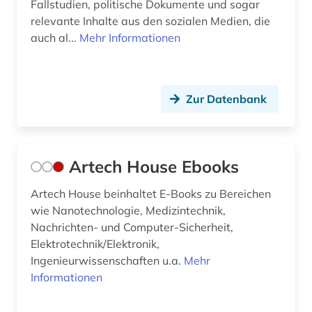
handbuch (2)
Fallstudien, politische Dokumente und sogar
relevante Inhalte aus den sozialen Medien, die
handel (1)
auch al...
Mehr Informationen
hardware (2)
health sciences &amp; dentistry (1)
Zur Datenbank
heise (1)
hochschullehre (1)
Artech House Ebooks
hochschulschrift (1)
Artech House beinhaltet E-Books zu Bereichen
homecomputer (1)
wie Nanotechnologie, Medizintechnik,
Nachrichten- und Computer-Sicherheit,
human-computer interface (1)
Elektrotechnik/Elektronik,
hypothesentest (1)
Ingenieurwissenschaften u.a.
Mehr
Informationen
händler (1)