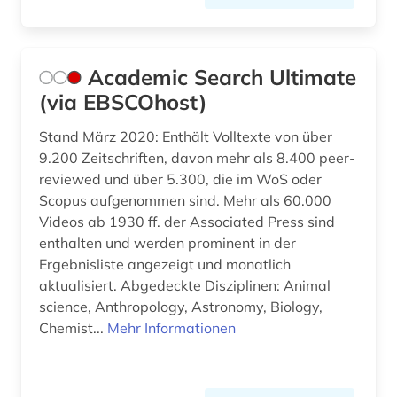
datenverarbeitung (11)
datenvisualisierung (1)
Academic Search Ultimate
datenübertragung (2)
(via EBSCOhost)
deep learning (4)
Stand März 2020: Enthält Volltexte von über
9.200 Zeitschriften, davon mehr als 8.400 peer-
demographie (1)
reviewed und über 5.300, die im WoS oder
Scopus aufgenommen sind. Mehr als 60.000
design (1)
Videos ab 1930 ff. der Associated Press sind
design &amp; publishing (2)
enthalten und werden prominent in der
Ergebnisliste angezeigt und monatlich
design history (1)
aktualisiert. Abgedeckte Disziplinen: Animal
science, Anthropology, Astronomy, Biology,
designregister (1)
Chemist...
Mehr Informationen
desktop publishing (1)
desktop-publishing (1)