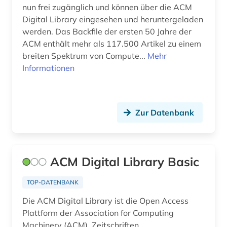
nun frei zugänglich und können über die ACM
elektrische energietechnik (1)
Digital Library eingesehen und heruntergeladen
werden. Das Backfile der ersten 50 Jahre der
elektronik (9)
ACM enthält mehr als 117.500 Artikel zu einem
breiten Spektrum von Compute...
Mehr
elektronische komponenten (1)
Informationen
elektronische publikation (1)
elektronische zeitschrift (6)
Zur Datenbank
elektronisches buch (50)
elektronisches publizieren (1)
ACM Digital Library Basic
elektrotechnik (16)
elektrotechnik und elektronik (1)
TOP-DATENBANK
Die ACM Digital Library ist die Open Access
elementarteilchenphysik (1)
Plattform der Association for Computing
energietechnik (3)
Machinery (ACM). Zeitschriften,