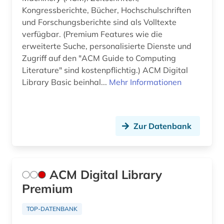
Kongressberichte, Bücher, Hochschulschriften
energy (1)
und Forschungsberichte sind als Volltexte
verfügbar. (Premium Features wie die
engineering (2)
erweiterte Suche, personalisierte Dienste und
Zugriff auf den "ACM Guide to Computing
engineering &amp; technology (1)
Literature" sind kostenpflichtig.) ACM Digital
engineering profession (1)
Library Basic beinhal...
Mehr Informationen
englisch (5)
english (1)
Zur Datenbank
entwicklung (1)
entwurf (1)
ACM Digital Library
enzyklopädie (2)
Premium
ergonomie (1)
TOP-DATENBANK
erkenntnistheorie (1)