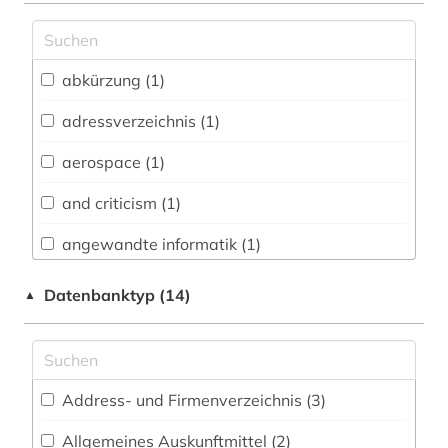
Archäologie (5)
Architektur, Bauingenieur- und
abkürzung (1)
Vermessungswesen (46)
adressverzeichnis (1)
Biologie, Biotechnologie (75)
aerospace (1)
Buch- und Bibliothekswesen,
Informationswissenschaft (21)
and criticism (1)
Chemie und Pharmazie (53)
angewandte informatik (1)
Elektrotechnik, Elektronik, Nachrichtentechnik
angewandte wissenschaften (1)
Datenbanktyp (14)
▲
(6)
anleitung (1)
Energietechnik (48)
anwendungssoftware (1)
Ethnologie (13)
Address- und Firmenverzeichnis (3
)
arbeit (1)
Geographie (22)
Allgemeines Auskunftmittel (2
)