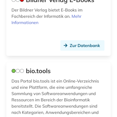
informationswissenschaften (1)
Der Bildner Verlag bietet E-Books im
Fachbereich der Informatik an.
Mehr
ingenieurswesen (1)
Informationen
ingenieurwissenschaften (15)
intelligente technik (1)
Zur Datenbank
internet (4)
iot (2)
bio.tools
iso-norm (1)
Das Portal bio.tools ist ein Online-Verzeichnis
it (4)
und eine Plattform, die eine umfangreiche
it-sicherheit (2)
Sammlung von Softwareanwendungen und
Ressourcen im Bereich der Bioinformatik
java (1)
bereitstellt. Die Softwareanwendungen sind
nach Kategorien, Anwendungsbereichen und
karriere (1)