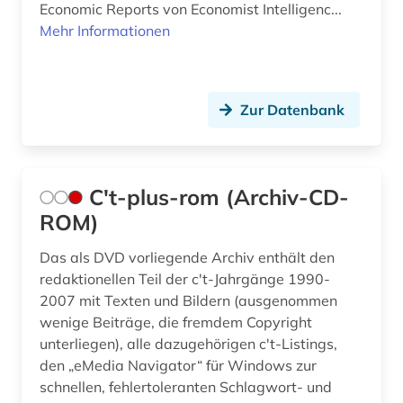
medizintechnik (3)
Economic Reports von Economist Intelligenc...
Mehr Informationen
meereskunde (2)
mensch-maschine-kommunikation (1)
Zur Datenbank
messtechnik (1)
meßtechnik (2)
migration (1)
C't-plus-rom (Archiv-CD-
ROM)
mikrocomputer (1)
Das als DVD vorliegende Archiv enthält den
mikrocontroller (1)
redaktionellen Teil der c't-Jahrgänge 1990-
mikrosystemtechnik (1)
2007 mit Texten und Bildern (ausgenommen
wenige Beiträge, die fremdem Copyright
mineralogie (1)
unterliegen), alle dazugehörigen c't-Listings,
den „eMedia Navigator“ für Windows zur
mitgliedsstaaten (1)
schnellen, fehlertoleranten Schlagwort- und