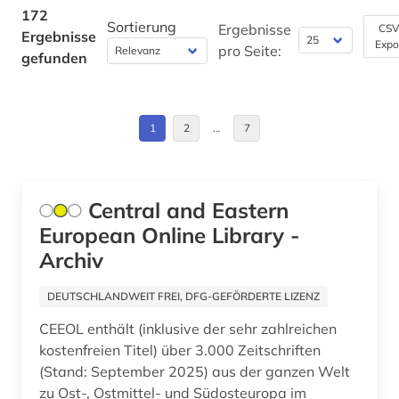
Makedonien (1)
172
Sortierung
großbritannien (1)
Ergebnisse
CSV
Ergebnisse
Expo
Moldawien (1)
pro Seite:
gefunden
hebraica (1)
Niederlande (1)
humanbiologie (1)
Nordamerika (1)
1
2
…
7
hydrologie (1)
Osmanisches Reich (1)
industriedesign (1)
Ostasien (1)
Central and Eastern
informatik (2)
European Online Library -
Osteuropa (4)
informationswissenschaften (1)
Archiv
Ostmitteleuropa (2)
internationale beziehungen (1)
DEUTSCHLANDWEIT FREI, DFG-GEFÖRDERTE LIZENZ
Palaestina (1)
judaica (1)
CEEOL enthält (inklusive der sehr zahlreichen
Polen (1)
kostenfreien Titel) über 3.000 Zeitschriften
judaistik (1)
(Stand: September 2025) aus der ganzen Welt
Russland, Sowjetunion (4)
jüdische studien (1)
zu Ost-, Ostmittel- und Südosteuropa im