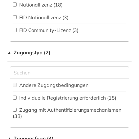
Kommunikationsdesign (14)
Nationallizenz (18)
biomedizinische technik (1)
Zeitungs-, Zeitschriftenbibliographie (6
)
Medizin (26)
FID Nationallizenz (3)
biotechnologie (1)
Militärwissenschaft (1)
FID Community-Lizenz (3)
biowissenschaften (2)
Musikwissenschaft (17)
botanik (1)
Natur- und Umweltschutz (6)
Zugangstyp (2)
▲
chemie (24)
Nordistik (0)
china (3)
Pädagogik (12)
cytologie (1)
Andere Zugangsbedingungen
Philosophie (14)
data mining (1)
Individuelle Registrierung erforderlich (18)
Physik (25)
deutsches sprachgebiet (1)
Zugang mit Authentifizierungsmechanismen
Politologie (21)
(38)
discovery service (1)
Pomeranica (0)
dissertation (1)
Zugangsform (4)
▲