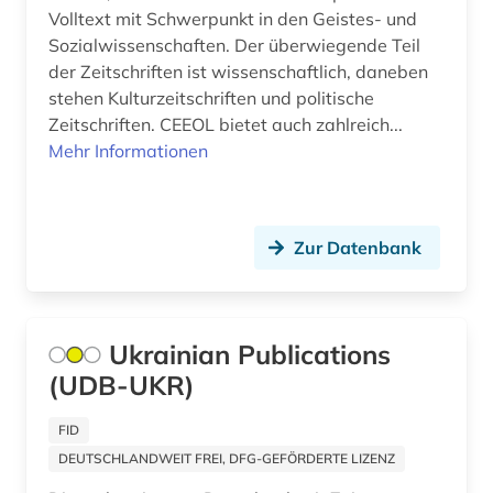
Volltext mit Schwerpunkt in den Geistes- und
Suedostasien (1)
kalender (1)
Sozialwissenschaften. Der überwiegende Teil
Suedosteuropa (2)
der Zeitschriften ist wissenschaftlich, daneben
klassische philologie (1)
stehen Kulturzeitschriften und politische
Tuerkei (3)
Zeitschriften. CEEOL bietet auch zahlreich...
kommunikation (1)
Mehr Informationen
USA (2)
kulturwissenschaften (1)
kunst (1)
Zur Datenbank
landeskunde (1)
lettland (1)
Ukrainian Publications
literatur (3)
(UDB-UKR)
literaturwissenschaft (1)
FID
low countries studies (1)
DEUTSCHLANDWEIT FREI, DFG-GEFÖRDERTE LIZENZ
luxemburg (1)