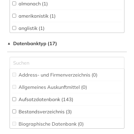
almanach (1)
Baltische Länder (6)
amerikanistik (1)
Biologie, Biotechnologie (16)
anglistik (1)
Buch- und Bibliothekswesen,
Informationswissenschaft (8)
angloamerikanischer kulturraum (1)
Datenbanktyp (17)
▲
Chemie und Pharmazie (18)
arabische staaten (1)
Elektrotechnik, Elektronik, Nachrichtentechnik
arabistik (1)
(6)
Address- und Firmenverzeichnis (0
)
architektur (1)
Energietechnik (4)
Allgemeines Auskunftmittel (0
)
artikelsuche (2)
Ethnologie (13)
Aufsatzdatenbank (143
)
asien (1)
Geographie (15)
Bestandsverzeichnis (3
)
audiovisuelle medien (1)
Geowissenschaften (11)
Biographische Datenbank (0
)
aufsatz (1)
Germanistik. Niederlandistik. Skandinavistik