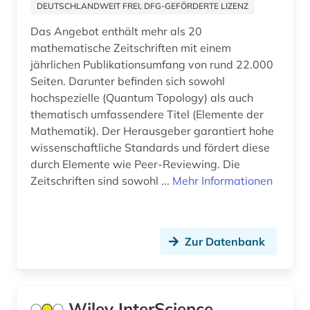
physische geografie (1)
DEUTSCHLANDWEIT FREI, DFG-GEFÖRDERTE LIZENZ
Das Angebot enthält mehr als 20
polen (1)
mathematische Zeitschriften mit einem
politik (2)
jährlichen Publikationsumfang von rund 22.000
Seiten. Darunter befinden sich sowohl
politikwissenschaft (1)
hochspezielle (Quantum Topology) als auch
thematisch umfassendere Titel (Elemente der
politische wissenschaft (1)
Mathematik). Der Herausgeber garantiert hohe
presse (1)
wissenschaftliche Standards und fördert diese
durch Elemente wie Peer-Reviewing. Die
psychoanalyse (1)
Zeitschriften sind sowohl ...
Mehr Informationen
psychologie (1)
publishing network (1)
Zur Datenbank
publizistik (1)
pädagogik (1)
Wiley InterScience