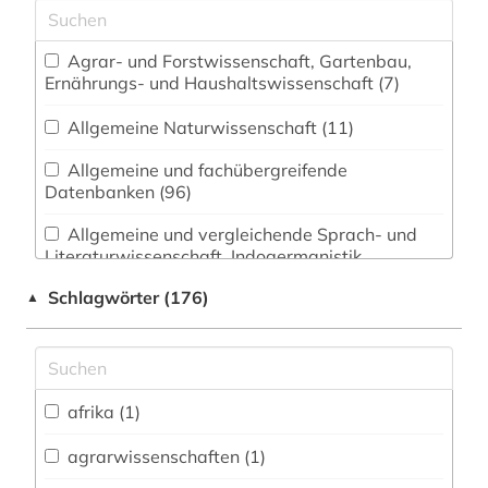
Agrar- und Forstwissenschaft, Gartenbau,
Ernährungs- und Haushaltswissenschaft (7)
Allgemeine Naturwissenschaft (11)
Allgemeine und fachübergreifende
Datenbanken (96)
Allgemeine und vergleichende Sprach- und
Literaturwissenschaft. Indogermanistik.
Außereuropäische Sprachen und Literaturen (17)
Schlagwörter (176)
▲
Altes Buch (1)
Anglistik. Amerikanistik (16)
afrika (1)
Archäologie (8)
Architektur, Bauingenieur- und
agrarwissenschaften (1)
Vermessungswesen (10)