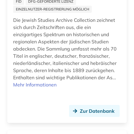
FID
DFG-GEFÖRDERTE LIZENZ
wissenschaftliche zeitschrift (1)
EINZELNUTZER-REGISTRIERUNG MÖGLICH
wissenschaftsgeschichte (1)
Die Jewish Studies Archive Collection zeichnet
sich durch Zeitschriften aus, die ein
zeitschrift (50)
einzigartiges Spektrum an historischen und
regionalen Aspekten der Jüdischen Studien
zeitschriftenartikel (1)
abdecken. Die Sammlung umfasst mehr als 70
zeitschriftenaufsatz (172)
Titel in englischer, deutscher, französischer,
niederländischer, italienischer und hebräischer
zeitung (3)
Sprache, deren Inhalte bis 1889 zurückgehen.
Enthalten sind wichtige Publikationen der As...
zeitungsartikel (6)
Mehr Informationen
zeitungsaufsatz (1)
zitationsdatenbank (1)
Zur Datenbank
ökologie (1)