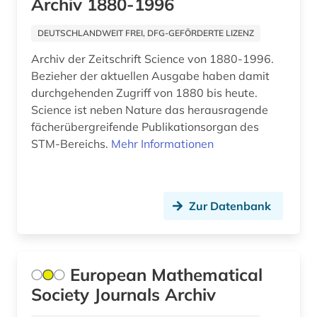
Archiv 1880-1996
numerische mathematik (1)
online-publikation (2)
DEUTSCHLANDWEIT FREI, DFG-GEFÖRDERTE LIZENZ
Archiv der Zeitschrift Science von 1880-1996.
open access (8)
Bezieher der aktuellen Ausgabe haben damit
open access transformation (1)
durchgehenden Zugriff von 1880 bis heute.
Science ist neben Nature das herausragende
optik (1)
fächerübergreifende Publikationsorgan des
STM-Bereichs.
Mehr Informationen
orientalistik (1)
ostasienwissenschaft (1)
ostmitteleuropa (2)
Zur Datenbank
pharmazie (14)
philosophie (2)
European Mathematical
Society Journals Archiv
physik (11)