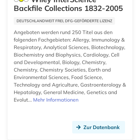
quelle (1)
Backfile Collections 1832-2005
recht (2)
DEUTSCHLANDWEIT FREI, DFG-GEFÖRDERTE LIZENZ
repository (1)
Angeboten werden rund 250 Titel aus den
folgenden Fachgebieten: Allergy, Immunology &
romanistik (3)
Respiratory, Analytical Sciences, Biotechnology,
royal society (1)
Biochemistry and Biophysics, Cardiology, Cell
and Developmental, Biology, Chemistry,
rundfunk (1)
Chemistry, Chemistry Societies, Earth and
Environmental Sciences, Food Science,
russland (2)
Technology and Agriculture, Gastroenterology &
scientific collaboration (1)
Hepatology, General Medicine, Genetics and
Evolut...
Mehr Informationen
sigmund (1)
slawistik (2)
Zur Datenbank
sozialwissenschaften (25)