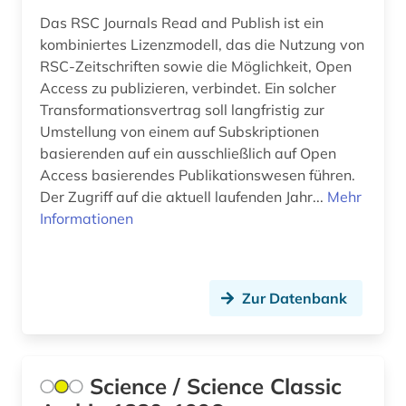
Das RSC Journals Read and Publish ist ein
nanolithographie (1)
kombiniertes Lizenzmodell, das die Nutzung von
RSC-Zeitschriften sowie die Möglichkeit, Open
nanophotonik (1)
Access zu publizieren, verbindet. Ein solcher
Transformationsvertrag soll langfristig zur
naturwissenschaft (2)
Umstellung von einem auf Subskriptionen
naturwissenschaften (11)
basierenden auf ein ausschließlich auf Open
Access basierendes Publikationswesen führen.
neuseeland (1)
Der Zugriff auf die aktuell laufenden Jahr...
Mehr
Informationen
neuzeit (1)
niederlande (1)
niederlandistik (1)
Zur Datenbank
nordafrika (1)
nordkorea (1)
Science / Science Classic