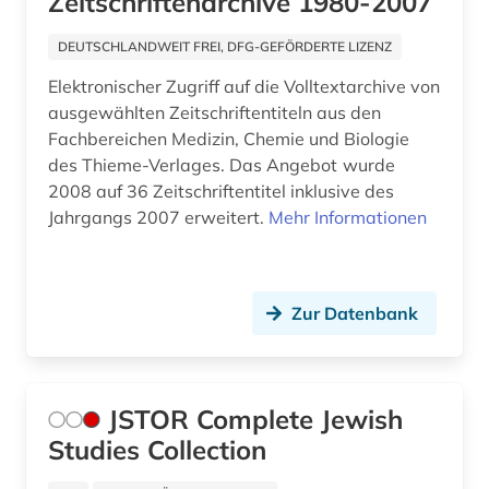
Zeitschriftenarchive 1980-2007
umwelt (1)
DEUTSCHLANDWEIT FREI, DFG-GEFÖRDERTE LIZENZ
umweltwissenschaften (1)
Elektronischer Zugriff auf die Volltextarchive von
verlagsdatenbank (1)
ausgewählten Zeitschriftentiteln aus den
Fachbereichen Medizin, Chemie und Biologie
volkswirtschaft (1)
des Thieme-Verlages. Das Angebot wurde
2008 auf 36 Zeitschriftentitel inklusive des
volltext (4)
Jahrgangs 2007 erweitert.
Mehr Informationen
vorabdruck (1)
werkausgabe (1)
Zur Datenbank
werkstoffkunde (2)
wirtschaft (2)
JSTOR Complete Jewish
wirtschaftswissenschaften (3)
Studies Collection
wissenschaftliche literatur (3)