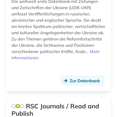
Die weltweit erste Datenbank mit Zeitungen
und Zeitschriften der Ukraine (UDB-UKR)
massenkommunikation (1)
umfasst Veröffentlichungen in russischer,
ukrainischer und englischer Sprache. Sie deckt
mathematik (7)
ein breites Spektrum politischer, wirtschaftlicher
medien (1)
und kultureller Angelegenheiten der Ukraine ab.
Zu den Themen gehören die Reformfortschritte
medienwissenschaft (1)
der Ukraine, die Sichtweise und Positionen
verschiedener politischer Kräfte, Ände...
Mehr
medizin (18)
Informationen
militärwesen (1)
molekularbiologie (1)
Zur Datenbank
musenalmanach (1)
musik (4)
RSC Journals / Read and
musikwissenschaft (1)
Publish
nachschlagewerk (1)