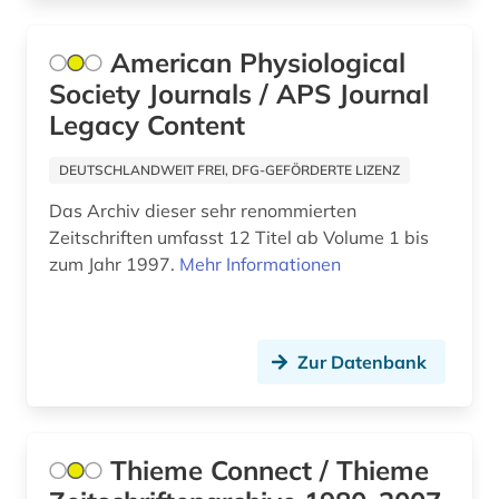
sport (1)
American Physiological
sportwissenschaft (1)
Society Journals / APS Journal
sprachen (1)
Legacy Content
sprachwissenschaft (1)
DEUTSCHLANDWEIT FREI, DFG-GEFÖRDERTE LIZENZ
subsaharisches afrika (1)
Das Archiv dieser sehr renommierten
Zeitschriften umfasst 12 Titel ab Volume 1 bis
suchmaschine (3)
zum Jahr 1997.
Mehr Informationen
südkorea (1)
südosteuropa (2)
Zur Datenbank
technik (4)
türkei (2)
Thieme Connect / Thieme
ukraine (1)