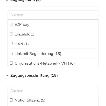
Psychologie (17)
elektronik (1)
Rechtswissenschaft (12)
elektronische zeitschrift (58)
Romanistik (17)
EZProxy
elektronisches buch (8)
Slavistik (12)
Einzelplatz
elektrotechnik (2)
Soziologie (23)
HAN (1)
estland (2)
Sport (5)
ethnologie (1)
Link mit Registrierung (18)
Technik (10)
fachdidaktik (1)
Organisations-Netzwerk / VPN (6)
Theologie und Religionswissenschaften (14)
Shibboleth (4)
fernerkundung (1)
Zugangsbeschriftung (18)
▲
Werkstoffwissenschaften und
Zugriff vor Ort
fernsehen (1)
Fertigungstechnik (6)
fid benelux (1)
Wirtschaftswissenschaften (23)
Nationallizenz (5)
Wissenschaftskunde, Forschung, Hochschul-,
fid geschichtswissenschaft (1)