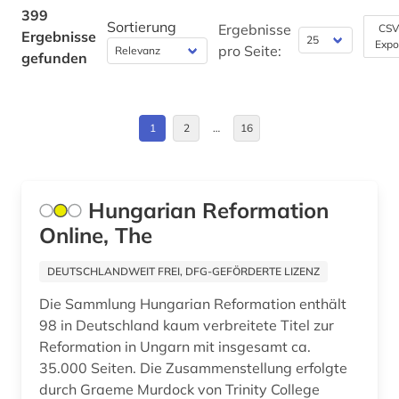
ausländisches kulturgut (1)
Estland (1)
399
Sortierung
Ergebnisse
CSV
Ergebnisse
australien (1)
Expo
Europa (17)
pro Seite:
gefunden
auswanderung (2)
Finnland (1)
autobiografie (1)
Frankreich (17)
1
2
…
16
autobiografische literatur (2)
Griechenland (Altertum) (7)
außenministerium (1)
Großbritannien (16)
Hungarian Reformation
außenpolitik (6)
Online, The
Hamburg (1)
außenwirtschaftsrecht (1)
Island (1)
DEUTSCHLANDWEIT FREI, DFG-GEFÖRDERTE LIZENZ
avantgarde (1)
Die Sammlung Hungarian Reformation enthält
Israel (3)
98 in Deutschland kaum verbreitete Titel zur
avestisch (1)
Italien (9)
Reformation in Ungarn mit insgesamt ca.
35.000 Seiten. Die Zusammenstellung erfolgte
bach (2)
Japan (1)
durch Graeme Murdock von Trinity College