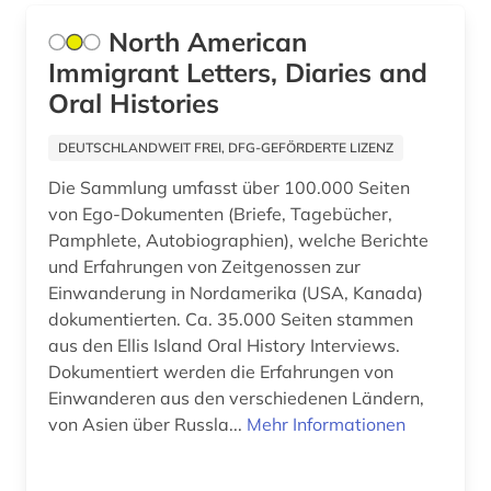
britisch-indien (1)
Ungarn (1)
North American
brockhaus (1)
Immigrant Letters, Diaries and
Zypern (1)
Oral Histories
buch (1)
DEUTSCHLANDWEIT FREI, DFG-GEFÖRDERTE LIZENZ
buchauktion (1)
Die Sammlung umfasst über 100.000 Seiten
buchdruck (1)
von Ego-Dokumenten (Briefe, Tagebücher,
Pamphlete, Autobiographien), welche Berichte
buchwissenschaft (1)
und Erfahrungen von Zeitgenossen zur
buddha (1)
Einwanderung in Nordamerika (USA, Kanada)
dokumentierten. Ca. 35.000 Seiten stammen
buddhismus (1)
aus den Ellis Island Oral History Interviews.
Dokumentiert werden die Erfahrungen von
bundeskanzleramt (1)
Einwanderen aus den verschiedenen Ländern,
bundestag (1)
von Asien über Russla...
Mehr Informationen
bundesversammlung (1)