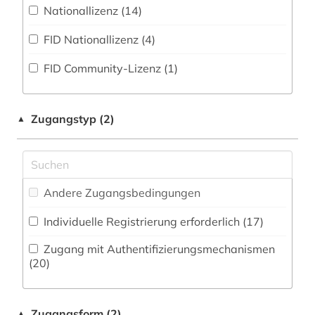
Kommunikationsdesign (16)
Nationallizenz (14)
Zeitungs-, Zeitschriftenbibliographie (0
)
altes buch (1)
Medizin (2)
FID Nationallizenz (4)
altes testament (1)
Militärwissenschaft (2)
FID Community-Lizenz (1)
altokzitanisch (1)
Musikwissenschaft (13)
amerika (1)
Natur- und Umweltschutz (1)
Zugangstyp (2)
▲
amtliche publikation (1)
Nordistik (0)
amtsdrucksache (9)
Pädagogik (3)
Andere Zugangsbedingungen
anarchosyndikalismus (1)
Philosophie (21)
Individuelle Registrierung erforderlich (17)
anglikanische kirche der provinz uganda (1)
Physik (5)
Zugang mit Authentifizierungsmechanismen
anglistik (1)
Politologie (69)
(20)
anschrift (1)
Pomeranica (1)
anthologie (7)
Zugangsform (2)
▲