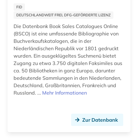
bildsammlung (1)
Serbien (1)
FID
DEUTSCHLANDWEIT FREI, DFG-GEFÖRDERTE LIZENZ
bildungswesen (1)
Spanien (2)
Die Datenbank Book Sales Catalogues Online
biologie (1)
Suedamerika (3)
(BSCO) ist eine umfassende Bibliographie von
Buchverkaufskatalogen, die in der
bonaparte (familie) (1)
Suedasien (2)
Niederländischen Republik vor 1801 gedruckt
bosnien und herzegowina (1)
wurden. Ein ausgeklügeltes Suchmenü bietet
Suedostasien (2)
Zugang zu etwa 3.750 digitalen Faksimiles aus
brandenburg (1)
Suedosteuropa (2)
ca. 50 Bibliotheken in ganz Europa, darunter
bedeutende Sammlungen in den Niederlanden,
brasilien (1)
Thueringen (1)
Deutschland, Großbritannien, Frankreich und
bremen (2)
Russland. ...
Mehr Informationen
Tschechische Republik (3)
brief (1)
Tuerkei (1)
briefsammlung (6)
Zur Datenbank
USA (13)
briefwechsel (2)
Ukraine (2)