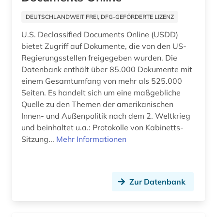
geschichte 1275-1504 (1)
DEUTSCHLANDWEIT FREI, DFG-GEFÖRDERTE LIZENZ
geschichte 1298-1810 (1)
U.S. Declassified Documents Online (USDD)
bietet Zugriff auf Dokumente, die von den US-
geschichte 1300-1600 (1)
Regierungsstellen freigegeben wurden. Die
geschichte 1356-1800 (1)
Datenbank enthält über 85.000 Dokumente mit
einem Gesamtumfang von mehr als 525.000
geschichte 1400-1700 (1)
Seiten. Es handelt sich um eine maßgebliche
Quelle zu den Themen der amerikanischen
geschichte 1420-1600 (1)
Innen- und Außenpolitik nach dem 2. Weltkrieg
und beinhaltet u.a.: Protokolle von Kabinetts-
geschichte 1450-1800 (1)
Sitzung...
Mehr Informationen
geschichte 1480-1900 (1)
geschichte 1485-1788 (1)
Zur Datenbank
geschichte 1500 – 1800 (1)
geschichte 1500-1700 (1)