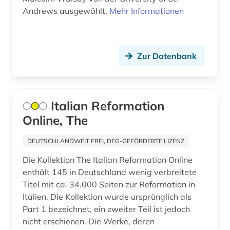
Andrews ausgewählt.
Mehr Informationen
eichstätt (1)
einstein (1)
Zur Datenbank
einwanderer (1)
einwanderung (1)
eisenbahn (1)
Italian Reformation
Online, The
elektronische bibliothek (5)
elektronische publikation (3)
DEUTSCHLANDWEIT FREI, DFG-GEFÖRDERTE LIZENZ
Die Kollektion The Italian Reformation Online
elektronische ressource (1)
enthält 145 in Deutschland wenig verbreitete
elektronische zeitschrift (2)
Titel mit ca. 34.000 Seiten zur Reformation in
Italien. Die Kollektion wurde ursprünglich als
elektronische zeitung (1)
Part 1 bezeichnet, ein zweiter Teil ist jedoch
nicht erschienen. Die Werke, deren
elektronisches buch (12)