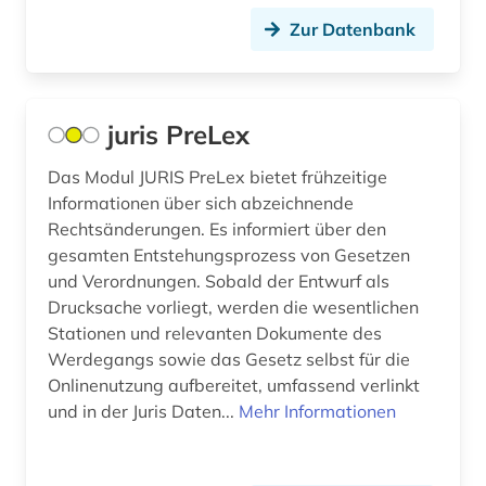
böhmen (1)
Zur Datenbank
bürgerrechtsbewegung (1)
bürgerschaft (1)
juris PreLex
calvin (1)
Das Modul JURIS PreLex bietet frühzeitige
calvin, jean | theologe; reformator (1)
Informationen über sich abzeichnende
Rechtsänderungen. Es informiert über den
carl de (1)
gesamten Entstehungsprozess von Gesetzen
und Verordnungen. Sobald der Entwurf als
cd-rom (2)
Drucksache vorliegt, werden die wesentlichen
chemie (5)
Stationen und relevanten Dokumente des
Werdegangs sowie das Gesetz selbst für die
china (2)
Onlinenutzung aufbereitet, umfassend verlinkt
und in der Juris Daten...
Mehr Informationen
christentum (4)
christliche existenz (1)