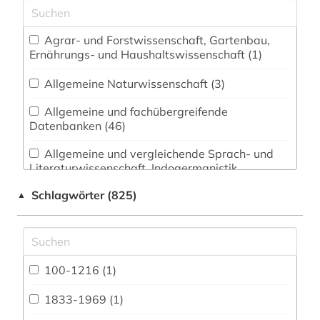
Agrar- und Forstwissenschaft, Gartenbau,
Ernährungs- und Haushaltswissenschaft (1)
Allgemeine Naturwissenschaft (3)
Allgemeine und fachübergreifende
Datenbanken (46)
Allgemeine und vergleichende Sprach- und
Literaturwissenschaft. Indogermanistik.
Außereuropäische Sprachen und Literaturen (14)
Schlagwörter (825)
▲
Altes Buch (1)
Anglistik. Amerikanistik (15)
100-1216 (1)
Archäologie (20)
Architektur, Bauingenieur- und
1833-1969 (1)
Vermessungswesen (8)