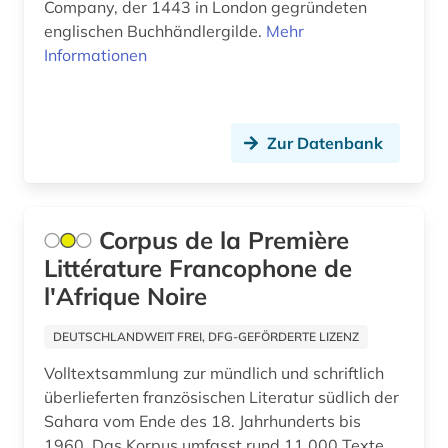
frauen (1)
Company, der 1443 in London gegründeten
englischen Buchhändlergilde.
Mehr
frauenbewegung (5)
Informationen
frauenforschung (1)
frauenfrage (2)
Zur Datenbank
freier deutscher gewerkschaftsbund (1)
freiwilliger (1)
Corpus de la Première
freizeit (1)
Littérature Francophone de
l'Afrique Noire
friede (1)
friedenssicherung (1)
DEUTSCHLANDWEIT FREI, DFG-GEFÖRDERTE LIZENZ
Volltextsammlung zur mündlich und schriftlich
friedenstheologie (1)
überlieferten französischen Literatur südlich der
friedensvertrag (1)
Sahara vom Ende des 18. Jahrhunderts bis
1960. Das Korpus umfasst rund 11.000 Texte