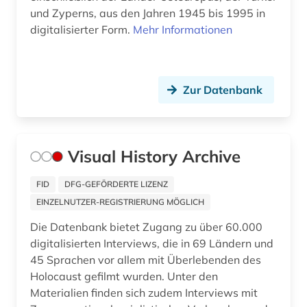
und Zyperns, aus den Jahren 1945 bis 1995 in
erzdiözese münchen und freising (1)
digitalisierter Form.
Mehr Informationen
erzkanzler (1)
ethnosoziologie (1)
Zur Datenbank
europa (14)
europäische union (4)
Visual History Archive
euthanasie (1)
FID
DFG-GEFÖRDERTE LIZENZ
evangelische theologie (1)
EINZELNUTZER-REGISTRIERUNG MÖGLICH
exil (2)
Die Datenbank bietet Zugang zu über 60.000
digitalisierten Interviews, die in 69 Ländern und
exponat (1)
45 Sprachen vor allem mit Überlebenden des
Holocaust gefilmt wurden. Unter den
expressionismus (1)
Materialien finden sich zudem Interviews mit
fachsprache (1)