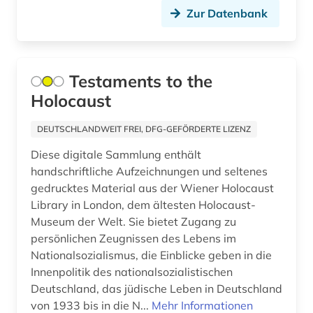
Zur Datenbank
christliche literatur (5)
church missionary society <london> (1)
churchill, winston (1)
Testaments to the
Holocaust
cia (1)
commonwealth (1)
DEUTSCHLANDWEIT FREI, DFG-GEFÖRDERTE LIZENZ
Diese digitale Sammlung enthält
company london (1)
handschriftliche Aufzeichnungen und seltenes
constance-marie de *1767-1845* (1)
gedrucktes Material aus der Wiener Holocaust
Library in London, dem ältesten Holocaust-
dante (2)
Museum der Welt. Sie bietet Zugang zu
persönlichen Zeugnissen des Lebens im
dante <alighieri> (1)
Nationalsozialismus, die Einblicke geben in die
Innenpolitik des nationalsozialistischen
datenanalyse (1)
Deutschland, das jüdische Leben in Deutschland
datenauswertung (1)
von 1933 bis in die N...
Mehr Informationen