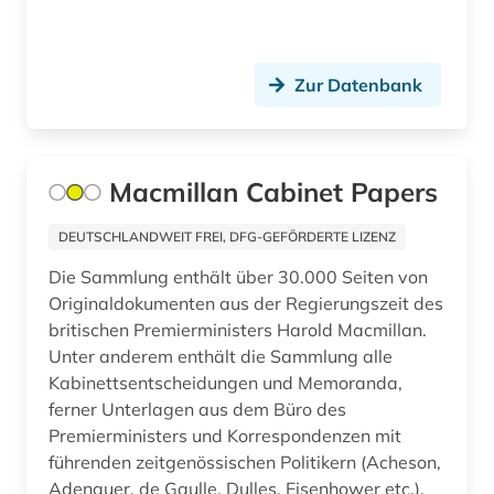
ddr (2)
demotisch (2)
Zur Datenbank
deportation (1)
design (1)
Macmillan Cabinet Papers
dessau (1)
DEUTSCHLANDWEIT FREI, DFG-GEFÖRDERTE LIZENZ
deutsch (4)
Die Sammlung enthält über 30.000 Seiten von
deutscher idealismus (1)
Originaldokumenten aus der Regierungszeit des
britischen Premierministers Harold Macmillan.
deutschland (43)
Unter anderem enthält die Sammlung alle
Kabinettsentscheidungen und Memoranda,
deutschland (ddr) (2)
ferner Unterlagen aus dem Büro des
deutschland (ddr). ministerium für
Premierministers und Korrespondenzen mit
staatssicherheit (1)
führenden zeitgenössischen Politikern (Acheson,
Adenauer, de Gaulle, Dulles, Eisenhower etc.).