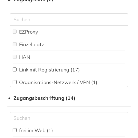
Psychologie (2)
antike (9)
Rechtswissenschaft (58)
antike religionen (1)
Romanistik (26)
EZProxy
antisemitismus (1)
Slavistik (6)
Einzelplatz
apartheid (2)
Soziologie (16)
HAN
apologetik (1)
Sport (1)
Link mit Registrierung (17)
aquarell (1)
Technik (6)
Organisations-Netzwerk / VPN (1)
arabisch (1)
Theologie und Religionswissenschaften (59)
Shibboleth
Zugangsbeschriftung (14)
▲
arabische literatur (1)
Werkstoffwissenschaften und
Zugriff vor Ort
Fertigungstechnik (2)
arabische philosophie (1)
Wirtschaftswissenschaften (4)
arbeiterin (1)
frei im Web (1)
Wissenschaftskunde, Forschung, Hochschul-,
arbeiterklasse (1)