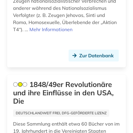
Zeugen nationalsozialistischer Verbrechen und
anderer während des Nationalsozialismus
fahrrad (1)
Verfolgter (z. B. Zeugen Jehovas, Sinti und
Roma, Homosexuelle, Überlebende der „Aktion
faksimile (2)
T4“). ...
Mehr Informationen
familie (1)
familienrecht (1)
Zur Datenbank
feldpost (1)
feminismus (4)
1848/49er Revolutionäre
ferdinand gregorovius (1)
und ihre Einflüsse in den USA,
fernsehsendung (1)
Die
fid altertumswissenschaften - propylaeum (1)
DEUTSCHLANDWEIT FREI, DFG-GEFÖRDERTE LIZENZ
fid anglo-american culture (1)
Diese Sammlung enthält etwa 60 Bücher von im
19. Jahrhundert in die Vereinigten Staaten