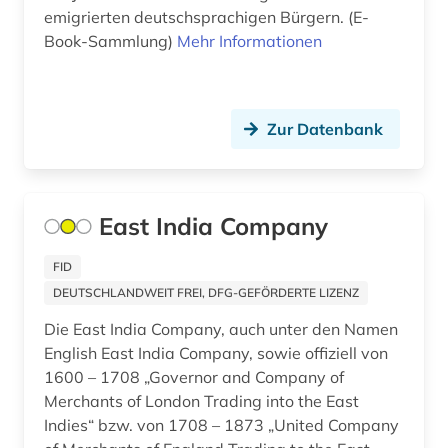
fid asien (2)
emigrierten deutschsprachigen Bürgern. (E-
Book-Sammlung)
Mehr Informationen
fid geschichtswissenschaft (4)
fid jüdische studien (1)
fid nahost-, nordafrika- und islamstudien (1)
Zur Datenbank
fid ost-, ostmittel- und südosteuropa (2)
fid religionswissenschaft (1)
East India Company
film (1)
FID
filmarchiv (1)
DEUTSCHLANDWEIT FREI, DFG-GEFÖRDERTE LIZENZ
finanzpolitik (1)
Die East India Company, auch unter den Namen
English East India Company, sowie offiziell von
finck von finckenstein (familie) (1)
1600 – 1708 „Governor and Company of
Merchants of London Trading into the East
finnland (1)
Indies“ bzw. von 1708 – 1873 „United Company