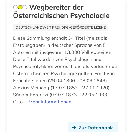
Wegbereiter der
geschichte 1500-1800 (1)
Österreichischen Psychologie
geschichte 1500-1850 (1)
DEUTSCHLANDWEIT FREI, DFG-GEFÖRDERTE LIZENZ
geschichte 1500-1970 (1)
Diese Sammlung enthält 34 Titel (meist als
geschichte 1500-2000 (1)
Erstausgaben) in deutscher Sprache von 5
Autoren mit insgesamt 13.000 Volltextseiten.
geschichte 1521-1618 (1)
Diese Titel wurden von Psychologen und
Psychoanalytikern verfasst, die als Vorläufer der
geschichte 1550-1630 (1)
Österreichischen Psychologie gelten. Ernst von
geschichte 1554 – 2007 (1)
Feuchtersleben (29.04.1806 - 03.09.1849)
Alexius Meinong (17.07.1853 - 27.11.1920)
geschichte 1570-1732 (1)
Sándor Ferenczi (07.07.1873 - 22.05.1933)
Otto ...
Mehr Informationen
geschichte 1600-1995 (1)
geschichte 1654-1954 (2)
geschichte 1692-1998 (1)
Zur Datenbank