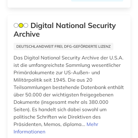
geschichte 1700-1900 (2)
geschichte 1732-1754 (1)
Digital National Security
Archive
geschichte 1740-1945 (1)
geschichte 1747-1896 (1)
DEUTSCHLANDWEIT FREI, DFG-GEFÖRDERTE LIZENZ
Das Digital National Security Archive der U.S.A.
geschichte 1751-1772 (1)
ist die umfangreichste Sammlung wesentlicher
geschichte 1789-1960 (1)
Primärdokumente zur US-Außen- und
Militärpolitik seit 1945. Die aus 20
geschichte 1792-1918 (1)
Teilsammlungen bestehende Datenbank enthält
über 50.000 der wichtigsten freigegebenen
geschichte 1797-1947 (1)
Dokumente (insgesamt mehr als 380.000
geschichte 1818-1889 (1)
Seiten). Es handelt sich dabei sowohl um
politische Schriften wie Direktiven des
geschichte 1832-1901 (1)
Präsidenten, Memos, diploma...
Mehr
Informationen
geschichte 1834-1838 (1)