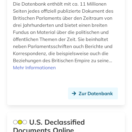
Die Datenbank enthält mit ca. 11 Millionen
geschichte &lt;1540-1650&gt; (1)
Seiten jedes offiziell publizierte Dokument des
geschichte &lt;1560-1599&gt; (1)
Britischen Parlaments über den Zeitraum von
drei Jahrhunderten und bietet einen breiten
geschichte &lt;1599-1947&gt; (1)
Fundus an Material über die politischen und
öffentlichen Themen der Zeit. Sie beinhaltet
geschichte &lt;1688-2004&gt; (1)
neben Parlamentsschriften auch Berichte und
geschichte &lt;1957-1963&gt; (1)
Korrespondenz, die beispielsweise auch die
Beziehungen des Britischen Empire zu seine...
geschichte 1000-1800 (1)
Mehr Informationen
geschichte 1073-1085 (1)
geschichte 1200-1945 (1)
Zur Datenbank
geschichte 1200-2000 (1)
geschichte 1232-2001 (1)
U.S. Declassified
geschichte 1272-1509 (1)
Documents Online