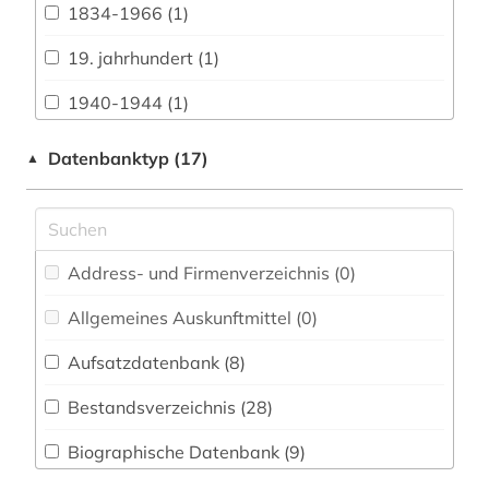
1834-1966 (1)
Baltische Länder (0)
19. jahrhundert (1)
Biologie, Biotechnologie (4)
1940-1944 (1)
Buch- und Bibliothekswesen,
Informationswissenschaft (16)
1948-1980 (1)
Datenbanktyp (17)
▲
Chemie und Pharmazie (4)
1948-1992 (1)
Elektrotechnik, Elektronik, Nachrichtentechnik
1963-1965 (2)
(3)
Address- und Firmenverzeichnis (0
)
abgeordnetenhaus (1)
Energietechnik (2)
Allgemeines Auskunftmittel (0
)
abgeordneter (1)
Ethnologie (9)
Aufsatzdatenbank (8
)
adel (1)
Geographie (10)
Bestandsverzeichnis (28
)
afghanistan (1)
Geowissenschaften (2)
Biographische Datenbank (9
)
afrika (4)
Germanistik. Niederlandistik. Skandinavistik