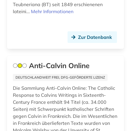
Teubneriana (BT) seit 1849 erschienenen
dohna (familie) (1)
lateini...
Mehr Informationen
dokument (1)
dominikaner (1)
Zur Datenbank
dreyfus-affäre (1)
drittes reich (1)
Anti-Calvin Online
druck (1)
DEUTSCHLANDWEIT FREI, DFG-GEFÖRDERTE LIZENZ
druckgraphik (1)
Die Sammlung Anti-Calvin Online: The Catholic
dvd-rom (1)
Response to Calvins Writings in Sixteenth-
Century France enthält 94 Titel (ca. 34.000
dänemark (4)
Seiten) mit Schwerpunkt katholischer Schriften
dī (1)
gegen Calvin in Frankreich. Die im Wesentlichen
in Frankreich überlieferten Texte wurden von
edition (1)
Malcolm Walsby von der Unversity of St.