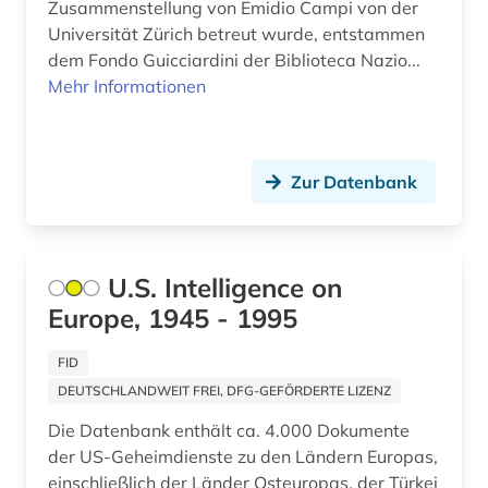
Zusammenstellung von Emidio Campi von der
Universität Zürich betreut wurde, entstammen
england (3)
dem Fondo Guicciardini der Biblioteca Nazio...
englisch (2)
Mehr Informationen
enteignung (2)
entnazifizierung (1)
Zur Datenbank
entscheidsammlung (1)
entscheidung (1)
U.S. Intelligence on
entscheidungssammlung (1)
Europe, 1945 - 1995
enzyklopädie (9)
FID
epigraphik (8)
DEUTSCHLANDWEIT FREI, DFG-GEFÖRDERTE LIZENZ
Die Datenbank enthält ca. 4.000 Dokumente
erinnerung (1)
der US-Geheimdienste zu den Ländern Europas,
erster weltkrieg (4)
einschließlich der Länder Osteuropas, der Türkei