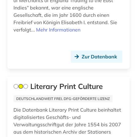
of Merchants of England Trading to the East
flucht (1)
Indies“ bekannt, war eine englische
flugschrift (4)
Gesellschaft, die im Jahr 1600 durch einen
Freibrief von Königin Elisabeth I. entstand. Sie
forschung (1)
verfolgt...
Mehr Informationen
fortifikation (1)
fotografie (2)
Zur Datenbank
fotographie (1)
fragment (4)
Literary Print Culture
frankreich (16)
DEUTSCHLANDWEIT FREI, DFG-GEFÖRDERTE LIZENZ
französisch (5)
Die Datenbank Literary Print Culture beinhaltet
französische revolution (1)
digitalisiertes Geschäfts- und
Verwaltungsschriftgut der Jahre 1554 bis 2007
frau (1)
aus dem historischen Archiv der Stationers