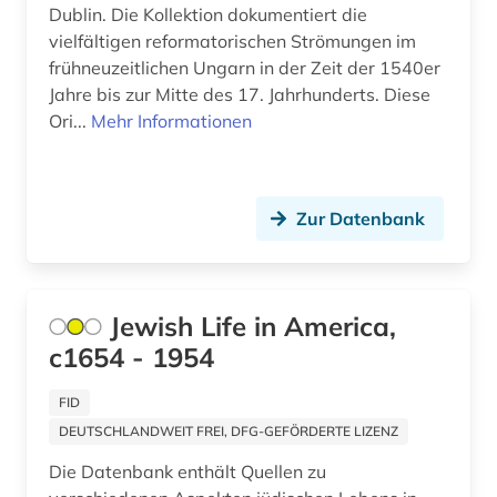
baden-württemberg (1)
Dublin. Die Kollektion dokumentiert die
Kanada (1)
vielfältigen reformatorischen Strömungen im
balkanromanistik (1)
Korea (1)
frühneuzeitlichen Ungarn in der Zeit der 1540er
Jahre bis zur Mitte des 17. Jahrhunderts. Diese
baltikum (1)
Litauen (1)
Ori...
Mehr Informationen
barock (1)
Mecklenburg-Vorpommern (1)
barth, karl | theologe; hochschullehrer (2)
Mittelamerika (3)
Zur Datenbank
baurecht (1)
Niederlande (3)
bayern (1)
Niedersachsen (1)
Jewish Life in America,
befestigung (1)
Norwegen (2)
c1654 - 1954
belgien (1)
Oesterreich (12)
FID
bericht (1)
Ostasien (2)
DEUTSCHLANDWEIT FREI, DFG-GEFÖRDERTE LIZENZ
berlin (2)
Die Datenbank enthält Quellen zu
Osteuropa (9)