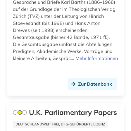
Gespräche und Briefe Karl Barths (1886-1968)
geistesleben (3)
auf der Grundlage der im Theologischen Verlag
geisteswissenschaften (2)
Zürich (TVZ) unter der Leitung von Hinrich
Stoevesandt (bis 1998) und Hans Anton
gender (1)
Drewes (seit 1998) erscheinenden
Gesamtausgabe (bisher 42 Bände, 1971 ff.).
generalkapitel (1)
Die Gesamtausgabe umfasst die Abteilungen
Predigten, Akademische Werke, Vorträge und
genf (1)
kleinere Arbeiten, Gespräc...
Mehr Informationen
geowissenschaften (1)
germanistik (2)
Zur Datenbank
gesamtausgabe (2)
geschiche 1986-2000 (1)
U.K. Parliamentary Papers
geschichte (79)
geschichte &lt;1493-1878&gt; (1)
DEUTSCHLANDWEIT FREI, DFG-GEFÖRDERTE LIZENZ