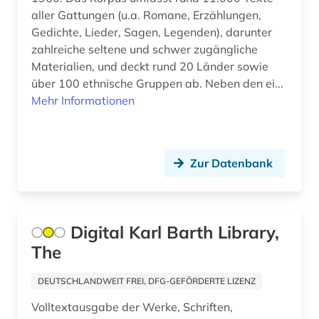
fränkisches reich (3)
aller Gattungen (u.a. Romane, Erzählungen,
Gedichte, Lieder, Sagen, Legenden), darunter
frömmigkeit (1)
zahlreiche seltene und schwer zugängliche
frühes christentum (1)
Materialien, und deckt rund 20 Länder sowie
über 100 ethnische Gruppen ab. Neben den ei...
funde (1)
Mehr Informationen
gabriel (1)
galloromanistik (6)
Zur Datenbank
garcía márquez (1)
gebäude (1)
Digital Karl Barth Library,
gedächtnis (2)
The
gefühl (1)
DEUTSCHLANDWEIT FREI, DFG-GEFÖRDERTE LIZENZ
geheimdienst (3)
Volltextausgabe der Werke, Schriften,