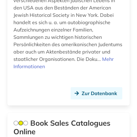
verschiedenen Aspekten jüdischen Lebens in
besatzung (1)
Ostmitteleuropa (3)
den USA aus den Beständen der American
Jewish Historical Society in New York. Dabei
beschluss (1)
Palaestina (1)
handelt es sich u. a. um autobiographische
besetzung (1)
Aufzeichnungen einzelner Familien,
Polen (8)
Sammlungen zu wichtigen historischen
bibel (2)
Rheinland-Pfalz (1)
Persönlichkeiten des amerikanischen Judentums
aber auch um Aktenbestände privater und
bibliografie (3)
Roemisches Reich (2)
staatlicher Organisationen. Die Doku...
Mehr
bibliografie 1945 (1)
Informationen
Russland, Sowjetunion (6)
bibliographie (8)
Saarland (1)
bibliographie 1570-1732 (1)
Zur Datenbank
Sachsen (6)
bibliothek (3)
Schleswig-Holstein (1)
bildarchiv (1)
Schweden (3)
Book Sales Catalogues
bildliche darstellung (1)
Online
Schweiz (5)