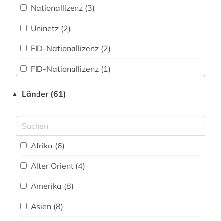
Museumswesen (5)
Nationallizenz (3)
arbeitsrecht (3)
Uninetz (2)
architektur (2)
FID-Nationallizenz (2)
archiv (10)
FID-Nationallizenz (1)
archäologie (2)
frei verfügbar (106)
Länder (61)
▲
argentinien (1)
Login mit FID-Kennung (1)
aristoteles (3)
Nationallizenz (1)
armenfürsorge (1)
Afrika (6)
Nationallizenz (8)
armenien (2)
Alter Orient (4)
Nationallizenz-Login für registrierte
Einzelpersonen (1)
arzneimittel (1)
Amerika (8)
Nationallizenz-Login für registrierte
asien (2)
Asien (8)
Einzelpersonen (8)