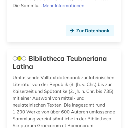
deutschland (gebiet unter alliierter besatzung,
Die Sammlu...
Mehr Informationen
sowjetische zone) (1)
deutschland <bundesrepublik> (1)
deutschland. bundesrat (1)
Zur Datenbank
deutschland. deutscher bundestag (1)
digha-nikaya (1)
Bibliotheca Teubneriana
Latina
digitale edition (1)
digitalisat (3)
Umfassende Volltextdatenbank zur lateinischen
Literatur von der Republik (3. Jh. v. Chr.) bis zur
digitalisierung (6)
Kaiserzeit und Spätantike (2. Jh. n. Chr. bis 735)
mit einer Auswahl von mittel- und
diplomatie (1)
neulateinischen Texten. Die insgesamt rund
1.200 Werke von über 600 Autoren umfassende
divina commedia (3)
Sammlung vereint sämtliche in der Bibliotheca
dogmatik (1)
Scriptorum Graecorum et Romanorum