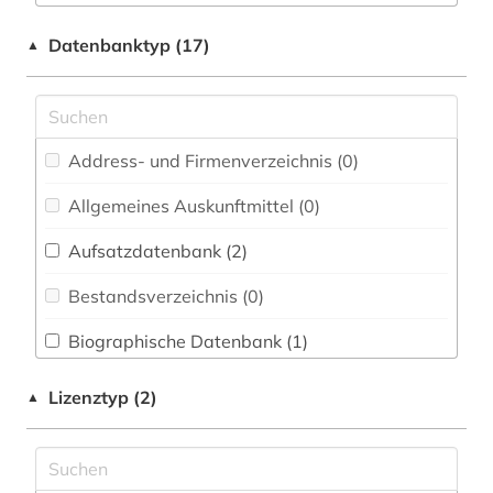
Buch- und Bibliothekswesen,
Informationswissenschaft (0)
asien (3)
Datenbanktyp (17)
▲
Chemie und Pharmazie (0)
bibliografie (2)
Elektrotechnik, Elektronik, Nachrichtentechnik
branchenanalyse (1)
(0)
Address- und Firmenverzeichnis (0
)
buddhismus (1)
Energietechnik (0)
Allgemeines Auskunftmittel (0
)
china (8)
Ethnologie (2)
Aufsatzdatenbank (2
)
chinesen (1)
Geographie (3)
Bestandsverzeichnis (0
)
deutschland (1)
Geowissenschaften (0)
Biographische Datenbank (1
)
digitalisat (1)
Germanistik. Niederlandistik. Skandinavistik
(1)
Buchhandelsverzeichnis (0
)
dokumentenserver (1)
Lizenztyp (2)
▲
Geschichte (8)
Disziplinäre Forschungsdatenrepositorien (0
)
elektronisches buch (2)
Geschichte der Pädagogik und des
Disziplinäre Repositorien (0
)
fachterminologie (1)