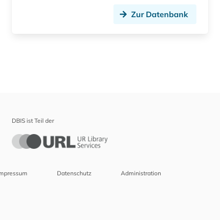
Zur Datenbank
DBIS ist Teil der
Impressum
Datenschutz
Administration