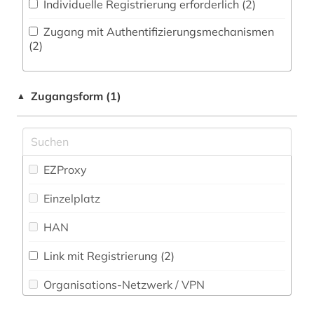
Individuelle Registrierung erforderlich (2)
Musikwissenschaft (0)
kultur (1)
Zugang mit Authentifizierungsmechanismen
Natur- und Umweltschutz (0)
(2)
kunst (1)
Nordistik (0)
literatur (1)
Zugangsform (1)
▲
Pädagogik (0)
mandschuren (1)
Philosophie (1)
marktanalyse (1)
Physik (0)
EZProxy
mittlerer osten (1)
Politologie (4)
Einzelplatz
mongolen (1)
Pomeranica (0)
HAN
moslems (1)
Psychologie (0)
naher osten (1)
Link mit Registrierung (2)
Rechtswissenschaft (0)
Organisations-Netzwerk / VPN
oral history (1)
Romanistik (0)
Shibboleth
orientalistik (2)