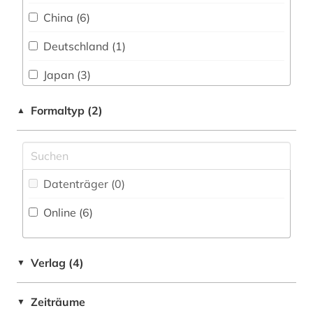
tibeter (1)
China (6)
unternehmensinformation (1)
Deutschland (1)
virtuelle fachbibliothek (1)
Japan (3)
wirtschaft (1)
Korea (2)
Formaltyp (2)
▲
wörterbuch (1)
Ostasien (7)
zeischrift (1)
Osteuropa (1)
zeitung (5)
Datenträger (0
)
Suedamerika (1)
zentralasien (3)
Online (6
)
Suedasien (3)
übersetzung (1)
Suedostasien (5)
Verlag (4)
▼
Suedosteuropa (1)
Zeiträume
▼