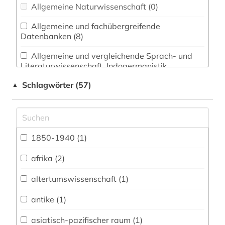
Allgemeine Naturwissenschaft (0)
Allgemeine und fachübergreifende
Datenbanken (8)
Allgemeine und vergleichende Sprach- und
Literaturwissenschaft. Indogermanistik.
Außereuropäische Sprachen und Literaturen (4)
Schlagwörter (57)
▲
Altes Buch (0)
Anglistik. Amerikanistik (0)
1850-1940 (1)
Archäologie (0)
Architektur, Bauingenieur- und
afrika (2)
Vermessungswesen (0)
altertumswissenschaft (1)
Baltische Länder (0)
antike (1)
Biologie, Biotechnologie (0)
asiatisch-pazifischer raum (1)