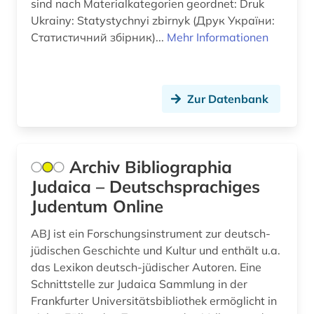
sind nach Materialkategorien geordnet: Druk
Jugoslawien (4)
Ukrainy: Statystychnyi zbirnyk (Друк України:
bibliotheksgeschichte (1)
Статистичний збірник)...
Mehr Informationen
Kanada (7)
bibliothekswesen (3)
Kroatien (4)
bibliothekswissenschaft (3)
Lettland (3)
Zur Datenbank
bildung (1)
Liechtenstein (1)
biograf (1)
Litauen (5)
Archiv Bibliographia
biografie (9)
Judaica – Deutschsprachiges
Makedonien (4)
biographie (2)
Judentum Online
Mecklenburg-Vorpommern (1)
biologie (8)
ABJ ist ein Forschungsinstrument zur deutsch-
Mittelamerika (3)
jüdischen Geschichte und Kultur und enthält u.a.
biomedizinische technik (1)
das Lexikon deutsch-jüdischer Autoren. Eine
Moldawien (3)
biowissenschaften (1)
Schnittstelle zur Judaica Sammlung in der
Montenegro (4)
Frankfurter Universitätsbibliothek ermöglicht in
bodensee-gebiet (1)