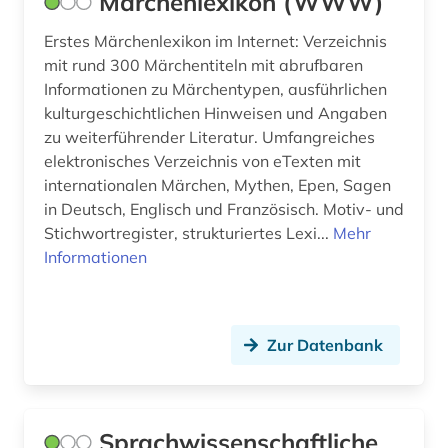
Märchenlexikon (WWW)
innenarchitektur (1)
Erstes Märchenlexikon im Internet: Verzeichnis
internationale beziehungen (1)
mit rund 300 Märchentiteln mit abrufbaren
internationales handelsrecht (1)
Informationen zu Märchentypen, ausführlichen
kulturgeschichtlichen Hinweisen und Angaben
internationales recht (1)
zu weiterführender Literatur. Umfangreiches
elektronisches Verzeichnis von eTexten mit
internationales strafrecht (1)
internationalen Märchen, Mythen, Epen, Sagen
in Deutsch, Englisch und Französisch. Motiv- und
internationales umweltrecht (1)
Stichwortregister, strukturiertes Lexi...
Mehr
internetportal (1)
Informationen
inuit (1)
iranistik (1)
Zur Datenbank
irland (2)
islam (3)
Sprachwissenschaftliche