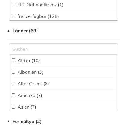
Museumswesen (5)
FID-Nationallizenz (1)
atlas (1)
frei verfügbar (128)
aufsatz (2)
Login mit FID-Kennung (1)
augustinus (1)
Länder (69)
▲
Login mit FID-Kennung (1)
auktionskatalog (1)
Nationallizenz-Login für registrierte
aurelius (1)
Einzelpersonen (1)
Afrika (10)
australien (1)
Albanien (3)
autobiografie (1)
Alter Orient (6)
autor (1)
Amerika (7)
außenpolitik (1)
Asien (7)
bach (10)
Australien, Ozeanien (4)
Formaltyp (2)
▲
balkanromanistik (1)