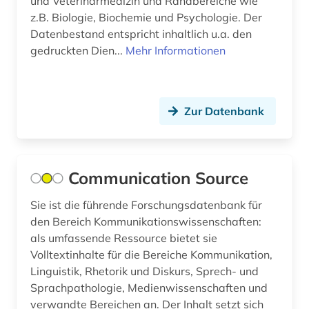
und Veterinärmedizin und Randbereiche wie
buch (1)
Russland, Sowjetunion (9)
z.B. Biologie, Biochemie und Psychologie. Der
Datenbestand entspricht inhaltlich u.a. den
buchgeschichte &amp;lt;fach&amp;gt; (1)
Schleswig-Holstein (1)
gedruckten Dien...
Mehr Informationen
buchhandel (4)
Schweden (1)
buchrolle (1)
Schweiz (8)
Zur Datenbank
buchwesen (3)
Serbien (4)
buenos aires (1)
Slowakei (7)
Communication Source
bulgarien (1)
Slowenien (5)
Sie ist die führende Forschungsdatenbank für
byzantinisches reich (1)
Spanien (6)
den Bereich Kommunikationswissenschaften:
byzantinistik (1)
als umfassende Ressource bietet sie
Suedamerika (6)
Volltextinhalte für die Bereiche Kommunikation,
byzanz (1)
Suedasien (1)
Linguistik, Rhetorik und Diskurs, Sprech- und
Sprachpathologie, Medienwissenschaften und
böhmen (2)
Suedostasien (4)
verwandte Bereichen an. Der Inhalt setzt sich