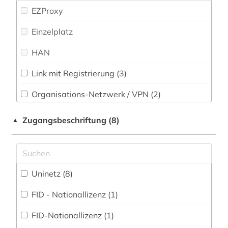
Psychologie (15)
architektur (8)
EZProxy
Rechtswissenschaft (17)
archäologie (1)
Einzelplatz
Romanistik (38)
argentinien (1)
HAN
Slavistik (28)
aristoteles | philosoph; lehrer (1)
Link mit Registrierung (3)
Soziologie (34)
arktis (4)
Organisations-Netzwerk / VPN (2)
Sport (10)
arno (1)
Shibboleth
Zugangsbeschriftung (8)
▲
Technik (16)
arthur (1)
Zugriff vor Ort
Theologie und Religionswissenschaften (33)
artusepik (1)
Werkstoffwissenschaften und
Uninetz (8)
asien (2)
Fertigungstechnik (10)
FID - Nationallizenz (1)
astronomie (1)
Wirtschaftswissenschaften (22)
FID-Nationallizenz (1)
astrophysik (1)
Wissenschaftskunde, Forschung, Hochschul-,