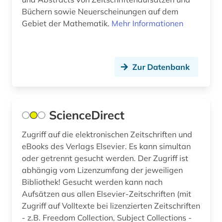
Büchern sowie Neuerscheinungen auf dem
erziehung (1)
Gebiet der Mathematik.
Mehr Informationen
estland (1)
eth zürich (1)
Zur Datenbank
ethik (2)
ethnologie (2)
ScienceDirect
europa (3)
Zugriff auf die elektronischen Zeitschriften und
evolutionsbiologie (1)
eBooks des Verlags Elsevier. Es kann simultan
exil (1)
oder getrennt gesucht werden. Der Zugriff ist
abhängig vom Lizenzumfang der jeweiligen
fachdidaktik (6)
Bibliothek! Gesucht werden kann nach
Aufsätzen aus allen Elsevier-Zeitschriften (mit
fachliteratur (1)
Zugriff auf Volltexte bei lizenzierten Zeitschriften
familienforschung (1)
- z.B. Freedom Collection, Subject Collections -