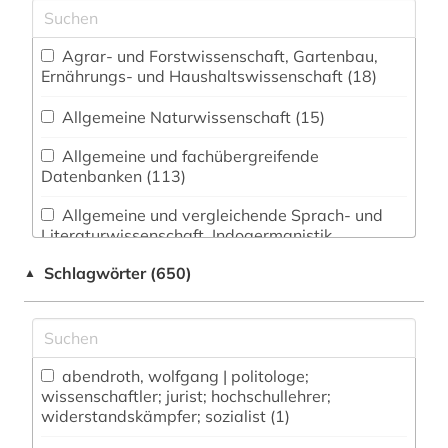
Agrar- und Forstwissenschaft, Gartenbau,
Ernährungs- und Haushaltswissenschaft (18)
Allgemeine Naturwissenschaft (15)
Allgemeine und fachübergreifende
Datenbanken (113)
Allgemeine und vergleichende Sprach- und
Literaturwissenschaft. Indogermanistik.
Außereuropäische Sprachen und Literaturen (33)
Schlagwörter (650)
▲
Altes Buch (2)
Anglistik. Amerikanistik (33)
abendroth, wolfgang | politologe;
Archäologie (13)
wissenschaftler; jurist; hochschullehrer;
widerstandskämpfer; sozialist (1)
Architektur, Bauingenieur- und
Vermessungswesen (17)