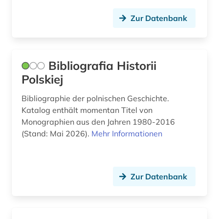
hochschulschrift (3)
Zur Datenbank
hofmannsthal, hugo von | schriftsteller;
dramatiker; lyriker; librettist; essayist; philologe;
lyriker (1)
Bibliografia Historii
humanismus (2)
Polskiej
humboldt, alexander von | geograf;
Bibliographie der polnischen Geschichte.
naturwissenschaftler; forschungsreisender;
Katalog enthält momentan Titel von
gelehrter; arzt; schriftsteller; geheimer rat (1)
Monographien aus den Jahren 1980-2016
hydrologie (1)
(Stand: Mai 2026).
Mehr Informationen
höhlentempel (1)
iberische halbinsel (1)
Zur Datenbank
iberoromanisch (1)
iberoromanistik (4)