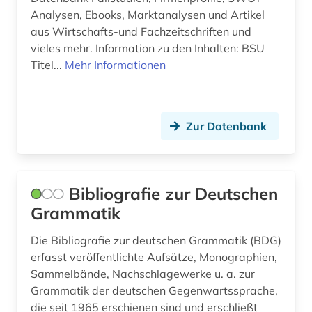
frankreich (5)
Analysen, Ebooks, Marktanalysen und Artikel
aus Wirtschafts-und Fachzeitschriften und
französisch (3)
vieles mehr. Information zu den Inhalten: BSU
Titel...
Mehr Informationen
frauen- und geschlechterforschung (1)
frauenforschung (1)
freie universität berlin (1)
Zur Datenbank
friedensforschung (1)
friesisch (1)
Bibliografie zur Deutschen
Grammatik
frühdrucke (1)
fundstätte (1)
Die Bibliografie zur deutschen Grammatik (BDG)
erfasst veröffentlichte Aufsätze, Monographien,
galloromanistik (7)
Sammelbände, Nachschlagewerke u. a. zur
Grammatik der deutschen Gegenwartssprache,
geistesgeschichte <1500 - 1800> (1)
die seit 1965 erschienen sind und erschließt