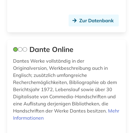
handschrift (1)
Zur Datenbank
hebräisch (1)
heidegger, martin | philosoph; hochschullehrer;
wissenschaftler (1)
Dante Online
helmut schmidt (1)
Dantes Werke vollständig in der
hertz, heinrich | physiker; hochschullehrer;
Originalversion, Werkbeschreibung auch in
wissenschaftler (1)
Englisch; zusätzlich umfangreiche
hinduismus (1)
Recherchemöglichkeiten, Bibliographie ab dem
Berichtsjahr 1972, Lebenslauf sowie über 30
hispanistik (5)
Digitalisate von Commedia-Handschriften und
eine Auflistung derjenigen Bibliotheken, die
hispanos (1)
Handschriften der Werke Dantes besitzen.
Mehr
historische hilfswissenschaften (1)
Informationen
hochleistungswerkstoff (1)