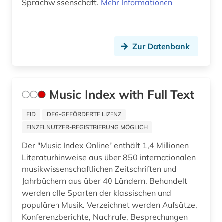
Sprachwissenschaft.
Mehr Informationen
copyright (1)
cranach, familie (1)
Zur Datenbank
dante (1)
dante alighieri (1)
darwin (1)
Music Index with Full Text
datensammlung (4)
FID
DFG-GEFÖRDERTE LIZENZ
EINZELNUTZER-REGISTRIERUNG MÖGLICH
demotisch (1)
Der "Music Index Online" enthält 1,4 Millionen
den haag (1)
Literaturhinweise aus über 850 internationalen
musikwissenschaftlichen Zeitschriften und
denkmalpflege (1)
Jahrbüchern aus über 40 Ländern. Behandelt
design (3)
werden alle Sparten der klassischen und
populären Musik. Verzeichnet werden Aufsätze,
deutsch (8)
Konferenzberichte, Nachrufe, Besprechungen