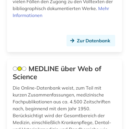
vielen Fällen den Zugang zu den Volltexten der
Niederlande (3)
bibliographisch dokumentierten Werke.
Mehr
bohemistik (1)
Informationen
Nordamerika (2)
bonhoeffer, dietrich | evangelischer theologe;
lyriker; widerstandskämpfer (1)
Oesterreich (11)
branchenberichte (1)
Zur Datenbank
Osmanisches Reich (1)
brasilien (1)
Ostasien (2)
bremen (1)
Osteuropa (9)
MEDLINE über Web of
brief (1)
Science
Ostmitteleuropa (4)
briefsammlung (1)
Die Online-Datenbank weist, zum Teil mit
Palaestina (1)
kurzen Zusammenfassungen, medizinische
british library (1)
Polen (8)
Fachpublikationen aus ca. 4.500 Zeitschriften
nach, beginnend mit dem Jahr 1950.
brülow, kaspar | schriftsteller;
Portugal (3)
gymnasiallehrer; hochschullehrer; dramatiker;
Berücksichtigt wird der Gesamtbereich der
dramatiker (1)
Medizin, einschließlich Krankenpflege, Dental-
Rumänien (3)