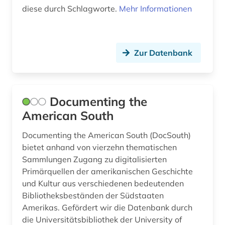
diese durch Schlagworte.
geisteswissenschaften (7)
Mehr Informationen
geistiges eigentum (1)
gender (1)
Zur Datenbank
gender studies (1)
genealogie (1)
Documenting the
geografie (1)
American South
geowissenschaften (9)
Documenting the American South (DocSouth)
bietet anhand von vierzehn thematischen
germanisches nationalmuseum (1)
Sammlungen Zugang zu digitalisierten
Primärquellen der amerikanischen Geschichte
germanistik (3)
und Kultur aus verschiedenen bedeutenden
gesamtausgabe (1)
Bibliotheksbeständen der Südstaaten
Amerikas. Gefördert wir die Datenbank durch
gesangbuch (1)
die Universitätsbibliothek der University of