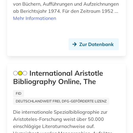
von Büchern, Aufführungen und Aufzeichnungen
deutsches sprachgebiet (5)
ab Berichtsjahr 1974. Für den Zeitraum 1952 ...
deutschland (6)
Mehr Informationen
deutschland <bundesrepublik> (1)
deutschsprachig (1)
Zur Datenbank
dichtung (1)
didaktik (1)
International Aristotle
digitale musikalien (1)
Bibliography Online, The
digitalisat (1)
FID
DEUTSCHLANDWEIT FREI, DFG-GEFÖRDERTE LIZENZ
digitalisierung (1)
Die internationale Spezialbibliographie zur
diplomatik (1)
Aristoteles-Forschung weist über 50.000
einschlägige Literaturnachweise auf.
discovery service (1)