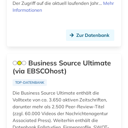
Der Zugriff auf die aktuell laufenden Jahr...
film (4)
Mehr
Informationen
finanzwirtschaft (1)
finnland (1)
Zur Datenbank
fischerei (2)
forschung (3)
Business Source Ultimate
forschungsdaten (1)
(via EBSCOhost)
forschungsprojekt (1)
TOP-DATENBANK
forstwirtschaft (1)
Die Business Source Ultimate enthält die
fossilien (1)
Volltexte von ca. 3.650 aktiven Zeitschriften,
darunter mehr als 2.500 Peer-Review-Titel
fotograf (1)
(zzgl. 60.000 Videos der Nachrichtenagentur
Associated Press). Weiterhin enthält die
fotografie (4)
Datenbank Fallstudien, Firmenprofile, SWOT-