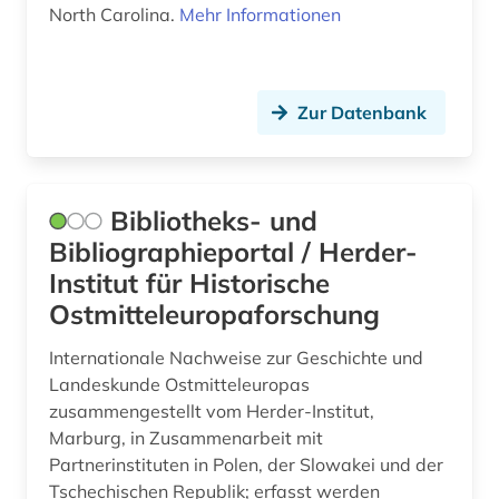
North Carolina.
Mehr Informationen
geschichte (40)
geschichte 1450-1912 (1)
Zur Datenbank
geschichte 1473-1800 (1)
geschichte 1500-1970 (1)
geschichte 1500-2014 (1)
Bibliotheks- und
Bibliographieportal / Herder-
geschichte 1600-1700 (1)
Institut für Historische
geschichte 1600-1800 (1)
Ostmitteleuropaforschung
geschichte 1750-1850 (1)
Internationale Nachweise zur Geschichte und
Landeskunde Ostmitteleuropas
geschichte 1815-1945 (1)
zusammengestellt vom Herder-Institut,
geschichte 1820-1870 (1)
Marburg, in Zusammenarbeit mit
Partnerinstituten in Polen, der Slowakei und der
geschichte 1900 (1)
Tschechischen Republik; erfasst werden