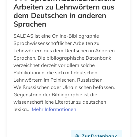
islamwissenschaft (2)
Arbeiten zu Lehnwörtern aus
dem Deutschen in anderen
italianistik (7)
Sprachen
italien (4)
SALDAS ist eine Online-Bibliographie
italienisch (4)
Sprachwissenschaftlicher Arbeiten zu
Lehnwörtern aus dem Deutschen in Anderen
japan (1)
Sprachen. Die bibliographische Datenbank
japanologie (1)
verzeichnet derzeit vor allem solche
Publikationen, die sich mit deutschen
jean paul | schriftsteller; lyriker; librettist (1)
Lehnwörtern im Polnischen, Russischen,
Weißrussischen oder Ukrainischen befassen.
johann christian (2)
Gegenstand der Bibliographie ist die
wissenschaftliche Literatur zu deutschen
johann christoph friedrich (2)
lexika...
Mehr Informationen
johann sebastian (2)
journalistik (1)
Zur Datenbank