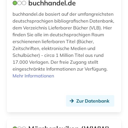
buchhandel.de
indianer (1)
buchhandel.de basiert auf der umfangreichsten
indien (1)
deutschsprachigen bibliografischen Datenbank,
dem Verzeichnis Lieferbarer Bücher (VLB). Hier
industrie (1)
finden Sie alle im deutschsprachigen Raum
erschienenen lieferbaren Titel (Bücher,
industriedesign (1)
Zeitschriften, elektronische Medien und
informatik (3)
Schulbücher) - circa 1 Million Titel aus rund
17.000 Verlagen. Der freie Zugang stellt
informations- und
eingeschränkte Informationen zur Verfügung.
dokumentationswissenschaft (3)
Mehr Informationen
informationswesen (2)
ingenieurwissenschaften (5)
Zur Datenbank
inhalt (1)
inkunabeldrucke (1)