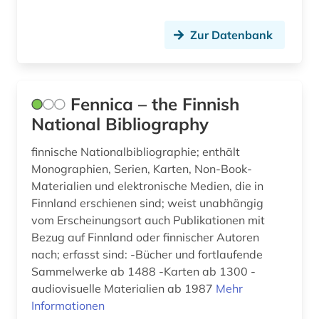
gesundheitsvorsorge (1)
Zur Datenbank
gesundheitsökonomie (1)
gewerkschaft (1)
Fennica – the Finnish
gottfried wilhelm leibniz (1)
National Bibliography
grafik (1)
finnische Nationalbibliographie; enthält
grammatik (1)
Monographien, Serien, Karten, Non-Book-
Materialien und elektronische Medien, die in
graphic novel (1)
Finnland erschienen sind; weist unabhängig
vom Erscheinungsort auch Publikationen mit
griechisch (1)
Bezug auf Finnland oder finnischer Autoren
großbritannien (4)
nach; erfasst sind: -Bücher und fortlaufende
Sammelwerke ab 1488 -Karten ab 1300 -
gummi (1)
audiovisuelle Materialien ab 1987
Mehr
Informationen
handelsmarke (1)