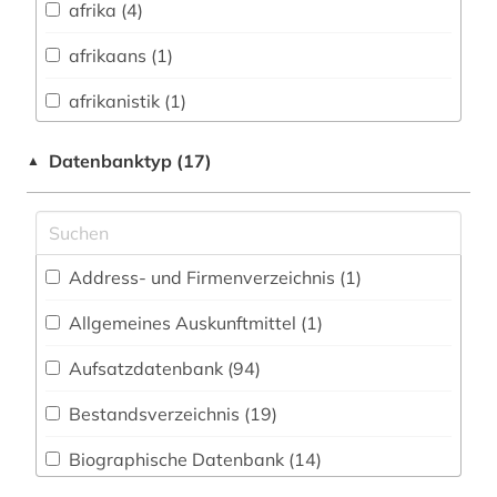
afrika (4)
Baltische Länder (2)
afrikaans (1)
Biologie, Biotechnologie (47)
afrikanistik (1)
Buch- und Bibliothekswesen,
Informationswissenschaft (20)
afrikawissenschaften (1)
Datenbanktyp (17)
▲
Chemie und Pharmazie (27)
agrargeschichte (1)
Elektrotechnik, Elektronik, Nachrichtentechnik
albert (1)
(8)
Address- und Firmenverzeichnis (1
)
alberto caeiro (1)
Energietechnik (5)
Allgemeines Auskunftmittel (1
)
alexander von humboldt (1)
Ethnologie (20)
Aufsatzdatenbank (94
)
alf laila wa-laila (1)
Geographie (33)
Bestandsverzeichnis (19
)
alighieri (1)
Geowissenschaften (24)
Biographische Datenbank (14
)
alter orient (2)
Germanistik. Niederlandistik. Skandinavistik