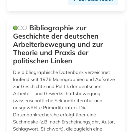
judaistik (1)
juden (2)
Bibliographie zur
judentum (1)
Geschichte der deutschen
jugendforschung (1)
Arbeiterbewegung und zur
Theorie und Praxis der
jugendliteratur (1)
politischen Linken
jugendliteraturforschung (1)
Die bibliographische Datenbank verzeichnet
kanada (5)
laufend seit 1976 Monographien und Aufsätze
zur Geschichte und Politik der deutschen
karte (1)
Arbeiter- und Gewerkschaftsbewegung
kartographie (1)
(wissenschaftliche Sekundärliteratur und
ausgewählte Primärliteratur). Die
katalog (12)
Datenbankrecherche erfolgt über eine
Suchmaske (z.B. nach Erscheinungsjahr, Autor,
kinderliteratur (1)
Schlagwort, Stichwort), die zugleich eine