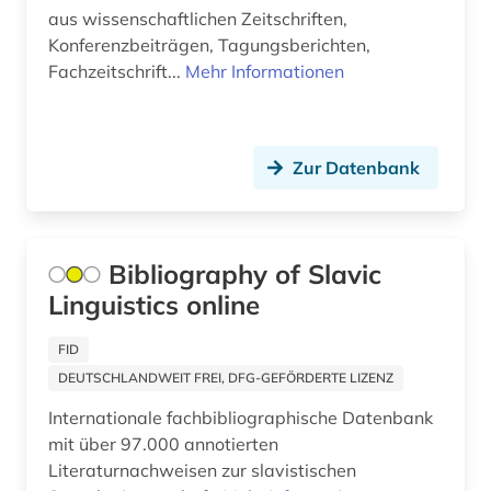
bühnenkünstler (1)
aus wissenschaftlichen Zeitschriften,
Suedosteuropa (4)
Konferenzbeiträgen, Tagungsberichten,
cad (1)
Fachzeitschrift...
Mehr Informationen
Thueringen (1)
carl philipp emanuel (2)
Tschechische Republik (9)
cd-rom (1)
Tuerkei (2)
Zur Datenbank
charles (1)
USA (11)
chemie (29)
Ukraine (6)
Bibliography of Slavic
chemische reaktion (1)
Ungarn (4)
Linguistics online
chemische verbindungen (1)
Zypern (1)
FID
china (1)
DEUTSCHLANDWEIT FREI, DFG-GEFÖRDERTE LIZENZ
Internationale fachbibliographische Datenbank
comic (1)
mit über 97.000 annotierten
commonwealth (1)
Literaturnachweisen zur slavistischen