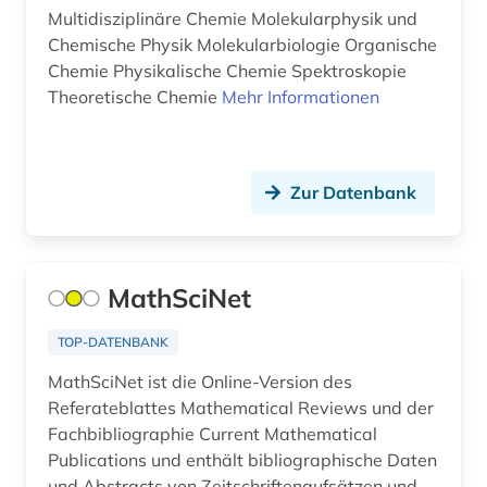
Multidisziplinäre Chemie Molekularphysik und
elektronische bibliothek (1)
Chemische Physik Molekularbiologie Organische
Chemie Physikalische Chemie Spektroskopie
elektronische medien (1)
Theoretische Chemie
Mehr Informationen
elektronische publikation (1)
elektronische zeitschrift (4)
Zur Datenbank
elektronisches buch (2)
elektrotechnik (3)
MathSciNet
england (1)
englisch (4)
TOP-DATENBANK
MathSciNet ist die Online-Version des
englisches sprachgebiet (4)
Referateblattes Mathematical Reviews und der
enzyklopädie (2)
Fachbibliographie Current Mathematical
Publications und enthält bibliographische Daten
erwerbung (1)
und Abstracts von Zeitschriftenaufsätzen und