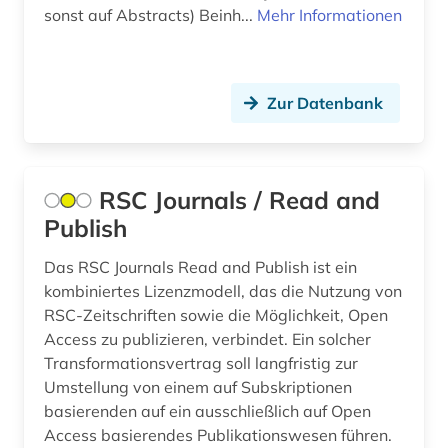
sonst auf Abstracts) Beinh...
Mehr Informationen
farblack (2)
fernando pessoa (1)
Zur Datenbank
fernerkundung (1)
fest (1)
RSC Journals / Read and
festschrift (3)
Publish
fid altertumswissenschaften - propylaeum (1)
Das RSC Journals Read and Publish ist ein
fid buch-, bibliotheks- und informations­
kombiniertes Lizenzmodell, das die Nutzung von
wissen­schaft (1)
RSC-Zeitschriften sowie die Möglichkeit, Open
fid musikwissenschaft (1)
Access zu publizieren, verbindet. Ein solcher
Transformationsvertrag soll langfristig zur
fid ost-, ostmittel- und südosteuropa (1)
Umstellung von einem auf Subskriptionen
basierenden auf ein ausschließlich auf Open
fid slawistik (2)
Access basierendes Publikationswesen führen.