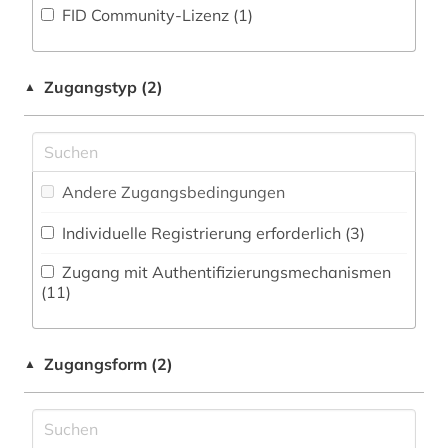
Kommunikationsdesign (17)
FID Community-Lizenz (1)
anarchismus (1)
Zeitungs-, Zeitschriftenbibliographie (9
)
Medizin (20)
anarchist (1)
Militärwissenschaft (2)
Zugangstyp (2)
▲
anglistik (4)
Musikwissenschaft (26)
angloamerikanischer kulturraum (1)
Natur- und Umweltschutz (12)
antarktika (2)
Andere Zugangsbedingungen
Nordistik (1)
antarktis (2)
Individuelle Registrierung erforderlich (3)
Pädagogik (17)
aquakultur (2)
Zugang mit Authentifizierungsmechanismen
Philosophie (29)
(11)
arabisch (3)
Physik (17)
arabische literatur (1)
Zugangsform (2)
▲
Politologie (30)
arabistik (1)
Pomeranica (0)
arbeiterbewegung (1)