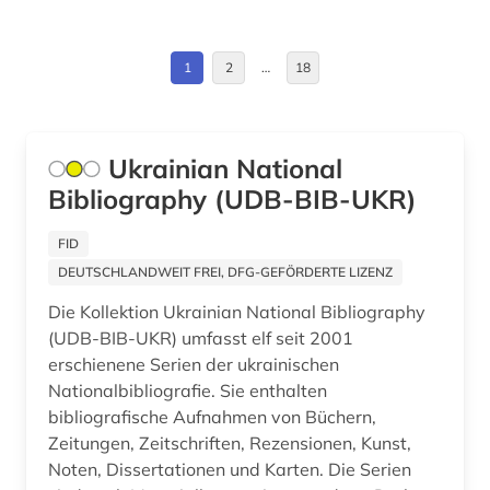
Estland (4)
betriebswirtschaft (1)
Europa (7)
1
2
…
18
betriebswirtschaftslehre (1)
Finnland (2)
bhutan (1)
Frankreich (9)
Ukrainian National
bibel (2)
Bibliography (UDB-BIB-UKR)
GUS (4)
bibel. deuteronomium (1)
Großbritannien (7)
FID
bibelkommentar (1)
DEUTSCHLANDWEIT FREI, DFG-GEFÖRDERTE LIZENZ
Hessen (1)
bibelwissenschaft (2)
Die Kollektion Ukrainian National Bibliography
Irland (2)
(UDB-BIB-UKR) umfasst elf seit 2001
bibliografie (450)
erschienene Serien der ukrainischen
Israel (1)
bibliographie (2)
Nationalbibliografie. Sie enthalten
bibliografische Aufnahmen von Büchern,
Italien (9)
biblioteca nacional (1)
Zeitungen, Zeitschriften, Rezensionen, Kunst,
Japan (2)
Noten, Dissertationen und Karten. Die Serien
bibliothek (4)