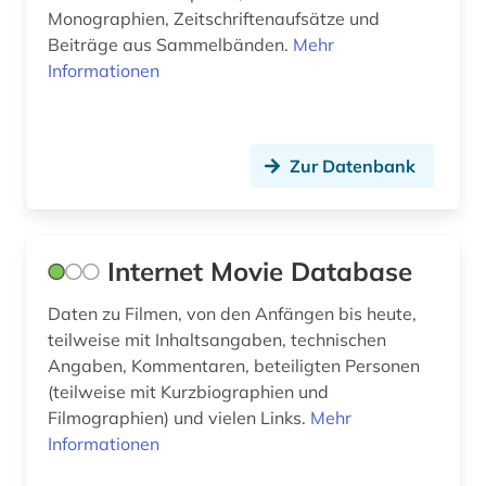
Monographien, Zeitschriftenaufsätze und
geschichte 1900- (1)
Beiträge aus Sammelbänden.
Mehr
geschichte 1918 - 1989 (1)
Informationen
geschichte 1933-1945 (2)
geschichte 1969-1990 (1)
Zur Datenbank
geschichte 2000- (1)
geschichte 500-1500 (1)
Internet Movie Database
geschichtswissenschaft (1)
Daten zu Filmen, von den Anfängen bis heute,
geschichtswissenschaften (1)
teilweise mit Inhaltsangaben, technischen
Angaben, Kommentaren, beteiligten Personen
geschlechterforschung (1)
(teilweise mit Kurzbiographien und
Filmographien) und vielen Links.
Mehr
geschmacksmuster (1)
Informationen
gesprächsanalyse (1)