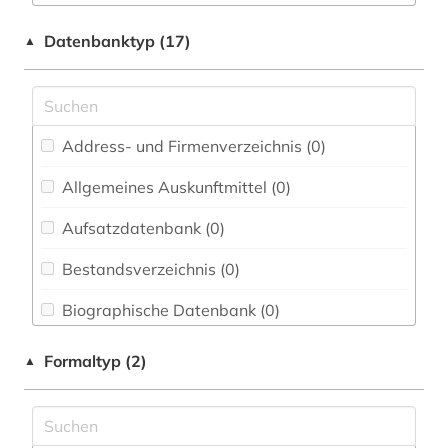
Buch- und Bibliothekswesen,
Informationswissenschaft (0)
quelle (1)
Datenbanktyp (17)
▲
Chemie und Pharmazie (0)
Elektrotechnik, Elektronik, Nachrichtentechnik
(0)
Address- und Firmenverzeichnis (0
)
Energietechnik (0)
Allgemeines Auskunftmittel (0
)
Ethnologie (0)
Aufsatzdatenbank (0
)
Geographie (0)
Bestandsverzeichnis (0
)
Geowissenschaften (0)
Biographische Datenbank (0
)
Germanistik. Niederlandistik. Skandinavistik
(0)
Buchhandelsverzeichnis (0
)
Formaltyp (2)
▲
Geschichte (0)
Disziplinäre Forschungsdatenrepositorien (0
)
Geschichte der Pädagogik und des
Disziplinäre Repositorien (0
)