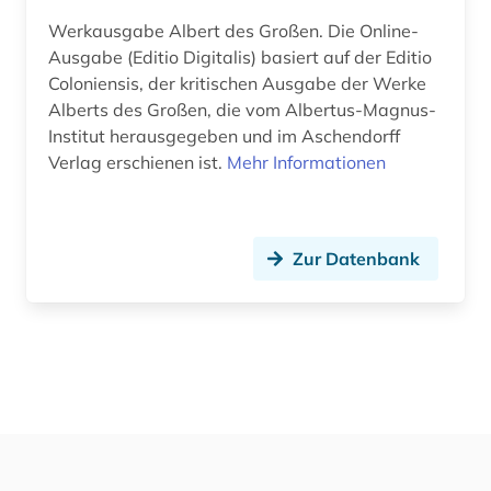
Musikwissenschaft (0)
Werkausgabe Albert des Großen. Die Online-
Ausgabe (Editio Digitalis) basiert auf der Editio
Natur- und Umweltschutz (0)
Coloniensis, der kritischen Ausgabe der Werke
Alberts des Großen, die vom Albertus-Magnus-
Nordistik (0)
Institut herausgegeben und im Aschendorff
Pädagogik (0)
Verlag erschienen ist.
Mehr Informationen
Philosophie (1)
Physik (0)
Zur Datenbank
Politologie (0)
Pomeranica (0)
Psychologie (0)
Rechtswissenschaft (0)
Romanistik (0)