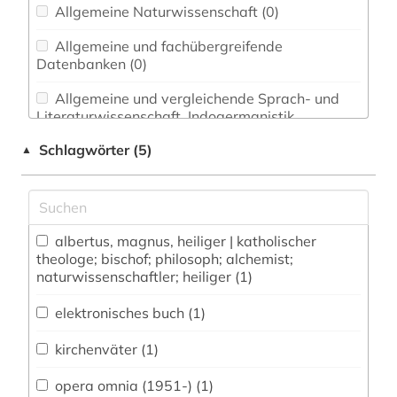
Allgemeine Naturwissenschaft (0)
Allgemeine und fachübergreifende
Datenbanken (0)
Allgemeine und vergleichende Sprach- und
Literaturwissenschaft. Indogermanistik.
Außereuropäische Sprachen und Literaturen (0)
Schlagwörter (5)
▲
Altes Buch (0)
Anglistik. Amerikanistik (0)
albertus, magnus, heiliger | katholischer
Archäologie (0)
theologe; bischof; philosoph; alchemist;
naturwissenschaftler; heiliger (1)
Architektur, Bauingenieur- und
Vermessungswesen (0)
elektronisches buch (1)
Baltische Länder (0)
kirchenväter (1)
Biologie, Biotechnologie (0)
opera omnia (1951-) (1)