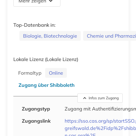
Mehr zeigen
Top-Datenbank in:
Biologie, Biotechnologie
Chemie und Pharmaz
Lokale Lizenz
(Lokale Lizenz)
Formaltyp
Online
Zugang über Shibboleth
Infos zum Zugang
Zugangstyp
Zugang mit Authentifizierung
Zugangslink
https://sso.cas.org/sp/startS
greifswald.de%2Fidp%2Fshib
n.cas.org%2F