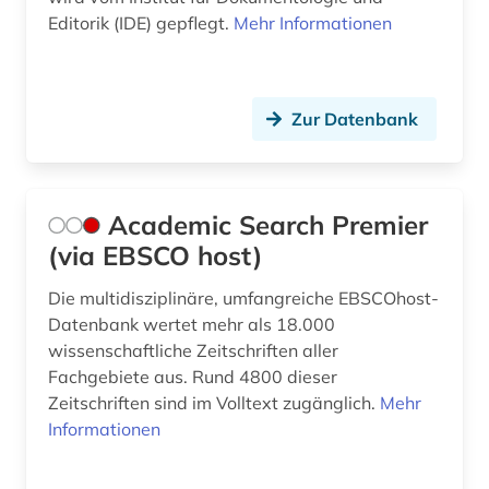
Editorik (IDE) gepflegt.
Mehr Informationen
bibliographie (21)
bibliographie 1800-2005 (1)
Zur Datenbank
bibliographie 1923-1999 (1)
bibliothek (2)
bibliotheken (1)
Academic Search Premier
(via EBSCO host)
bibliotheksbestand (2)
Die multidisziplinäre, umfangreiche EBSCOhost-
bibliothekskatalog (1)
Datenbank wertet mehr als 18.000
biblische studien (1)
wissenschaftliche Zeitschriften aller
Fachgebiete aus. Rund 4800 dieser
bildnis (1)
Zeitschriften sind im Volltext zugänglich.
Mehr
Informationen
bildung (1)
bildungsforschung (2)