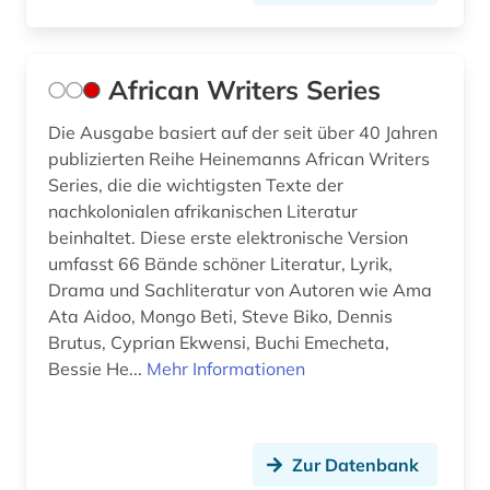
deutsches sprachgebiet (9)
deutschland (14)
African Writers Series
deutschland vereinigung sprache
kommunikation bibliographie (1)
Die Ausgabe basiert auf der seit über 40 Jahren
publizierten Reihe Heinemanns African Writers
dialekt (6)
Series, die die wichtigsten Texte der
dialektologie (2)
nachkolonialen afrikanischen Literatur
beinhaltet. Diese erste elektronische Version
dichtung (1)
umfasst 66 Bände schöner Literatur, Lyrik,
Drama und Sachliteratur von Autoren wie Ama
didaktik (1)
Ata Aidoo, Mongo Beti, Steve Biko, Dennis
didaktik der deutschen sprache (1)
Brutus, Cyprian Ekwensi, Buchi Emecheta,
Bessie He...
Mehr Informationen
die linkshändige frau (1)
digital humanities (3)
Zur Datenbank
digitale bibliothek (1)