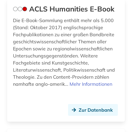
ACLS Humanities E-Book
brauch (1)
Die E-Book-Sammlung enthält mehr als 5.000
bretonisch (1)
(Stand: Oktober 2017) englischsprachige
Fachpublikationen zu einer großen Bandbreite
brief (4)
geschichtswissenschaftlicher Themen aller
briefe (1)
Epochen sowie zu regionalwissenschaftlichen
Untersuchungsgegenständen. Weitere
briefsammlung (2)
Fachgebiete sind Kunstgeschichte,
Literaturwissenschaft, Politikwissenschaft und
british academy (1)
Theologie. Zu den Content-Providern zählen
british national corpus (1)
namhafte anglo-amerik...
Mehr Informationen
buch (6)
buchdruck (4)
Zur Datenbank
buchgeschichte (1)
buchrolle (1)