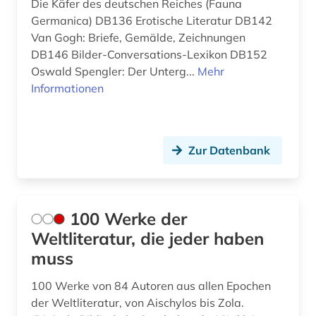
Die Käfer des deutschen Reiches (Fauna
archive (1)
Nordamerika (4)
Germanica) DB136 Erotische Literatur DB142
Van Gogh: Briefe, Gemälde, Zeichnungen
archäologie (4)
Norwegen (11)
DB146 Bilder-Conversations-Lexikon DB152
Oswald Spengler: Der Unterg...
aristoteles (1)
Mehr
Oesterreich (8)
Informationen
armenisch (1)
Osmanisches Reich (6)
arnold, heinz ludwig | literaturwissenschaftler;
Ostasien (5)
publizist; herausgeber; literaturkritiker; regisseur;
Zur Datenbank
schriftsteller (1)
Osteuropa (3)
arthur (1)
Ostmitteleuropa (1)
artikel (1)
100 Werke der
Palaestina (3)
Weltliteratur, die jeder haben
asiaten (1)
Polen (1)
muss
asiatische schriftsteller (1)
Portugal (2)
100 Werke von 84 Autoren aus allen Epochen
asiatische studien (1)
der Weltliteratur, von Aischylos bis Zola.
Rumänien (3)