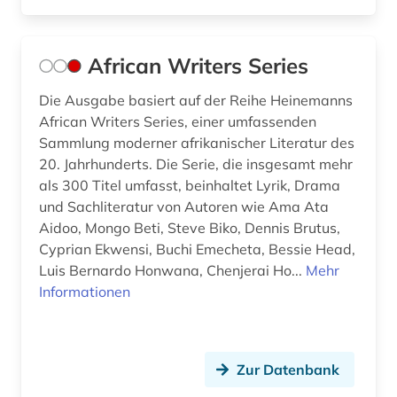
digitale edition (1)
digitale editorik (1)
African Writers Series
digitalisierung (1)
Die Ausgabe basiert auf der Reihe Heinemanns
African Writers Series, einer umfassenden
discovery service (1)
Sammlung moderner afrikanischer Literatur des
20. Jahrhunderts. Die Serie, die insgesamt mehr
dissertation (3)
als 300 Titel umfasst, beinhaltet Lyrik, Drama
dokumentarfilm (1)
und Sachliteratur von Autoren wie Ama Ata
Aidoo, Mongo Beti, Steve Biko, Dennis Brutus,
dolmetschen (3)
Cyprian Ekwensi, Buchi Emecheta, Bessie Head,
Luis Bernardo Honwana, Chenjerai Ho...
Mehr
drama (11)
Informationen
dramatikerin (1)
drittes reich (1)
Zur Datenbank
druck (1)