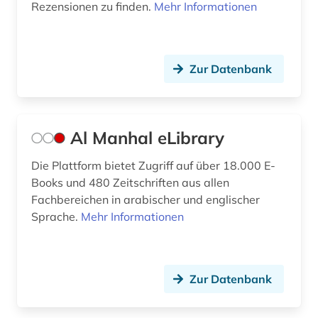
erzählforschung (1)
Rezensionen zu finden.
Mehr Informationen
erzählung (2)
esperanto (1)
Zur Datenbank
estland (1)
estnisch (2)
Al Manhal eLibrary
ethik (1)
Die Plattform bietet Zugriff auf über 18.000 E-
ethnographie (1)
Books und 480 Zeitschriften aus allen
Fachbereichen in arabischer und englischer
ethnolinguistik (1)
Sprache.
Mehr Informationen
ethnologie (4)
etudes africaines (2)
Zur Datenbank
etymologie (8)