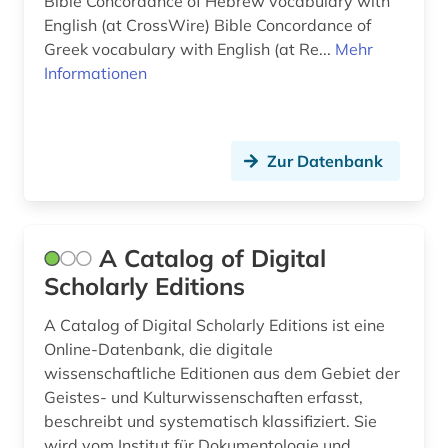
Bible Concordance of Hebrew vocabulary with
English (at CrossWire) Bible Concordance of
berlin (1)
Greek vocabulary with English (at Re...
Mehr
besonderheit (1)
Informationen
bestand (1)
bestandserhaltung (1)
Zur Datenbank
bestandsverzeichnis (1)
betriebswirtschaftslehre (2)
A Catalog of Digital
bezeichnungslehre (1)
Scholarly Editions
bibel (2)
A Catalog of Digital Scholarly Editions ist eine
Online-Datenbank, die digitale
bibliografie (33)
wissenschaftliche Editionen aus dem Gebiet der
Geistes- und Kulturwissenschaften erfasst,
bibliografie 1477-1939 (1)
beschreibt und systematisch klassifiziert. Sie
bibliografie 1945-1990 (1)
wird vom Institut für Dokumentologie und