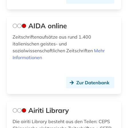
einsprachiges wörterbuch (1)
elektron. ressource (1)
AIDA online
elektronische bibliothek (1)
Zeitschriftenaufsätze aus rund 1.400
italienischen geistes- und
elektronische publikation (1)
sozialwissenschaftlichen Zeitschriften
Mehr
elektronische zeitschrift (16)
Informationen
elektronisches buch (80)
elektronisches publizieren (2)
Zur Datenbank
elektronisches wörterbuch (1)
elektronsiches buch (1)
Airiti Library
elfriede (1)
Die airiti Library besteht aus den Teilen: CEPS
eliot (1)