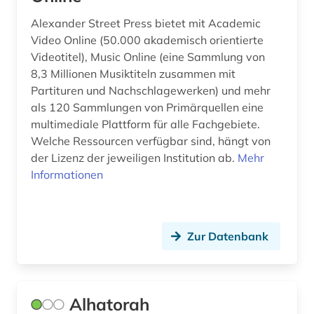
fachsprache (1)
Alexander Street Press bietet mit Academic
Video Online (50.000 akademisch orientierte
fachterminologie (1)
Videotitel), Music Online (eine Sammlung von
8,3 Millionen Musiktiteln zusammen mit
fachzeitschrift (1)
Partituren und Nachschlagewerken) und mehr
faksimile (1)
als 120 Sammlungen von Primärquellen eine
multimediale Plattform für alle Fachgebiete.
familienname (4)
Welche Ressourcen verfügbar sind, hängt von
der Lizenz der jeweiligen Institution ab.
Mehr
fashion (1)
Informationen
faust (1)
feminismus (3)
Zur Datenbank
fernsehen (1)
festkultur (1)
Alhatorah
fid allgemeine und vergleichende