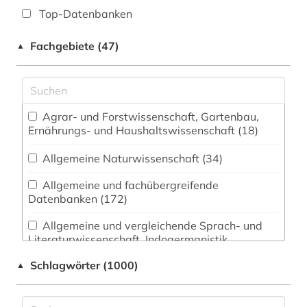
Top-Datenbanken
Fachgebiete (47)
▲
Agrar- und Forstwissenschaft, Gartenbau,
Ernährungs- und Haushaltswissenschaft (18)
Allgemeine Naturwissenschaft (34)
Allgemeine und fachübergreifende
Datenbanken (172)
Allgemeine und vergleichende Sprach- und
Literaturwissenschaft. Indogermanistik.
Außereuropäische Sprachen und Literaturen
Schlagwörter (1000)
▲
(834)
Altes Buch (1)