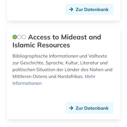
Zur Datenbank
biografie (18)
biographie (8)
biographie. (1)
Access to Mideast and
Islamic Resources
biologie (2)
Bibliographische Informationen und Volltexte
bodoni (1)
zur Geschichte, Sprache, Kultur, Literatur und
bokmål (1)
politischen Situation der Länder des Nahen und
Mittleren Ostens und Nordafrikas.
Mehr
book e (1)
Informationen
bosnien-herzegowina (1)
botanik (1)
Zur Datenbank
brahmi-schrift (1)
brandenburg (1)