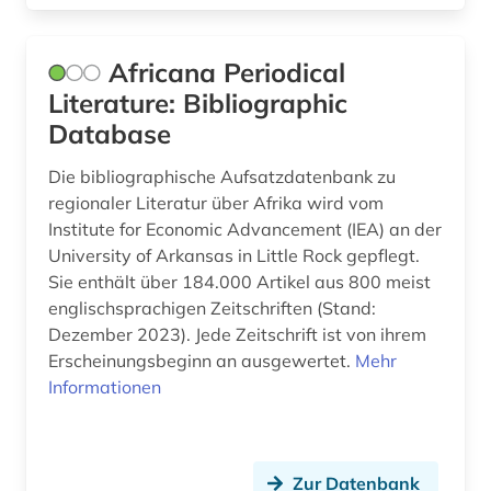
druckindustrie (1)
Africana Periodical
dunhuang (1)
Literature: Bibliographic
dunhuang-handschriften (2)
Database
dänemark (2)
Die bibliographische Aufsatzdatenbank zu
regionaler Literatur über Afrika wird vom
dänisch (20)
Institute for Economic Advancement (IEA) an der
University of Arkansas in Little Rock gepflegt.
dänisch-hallesche mission in tranquebar (1)
Sie enthält über 184.000 Artikel aus 800 meist
e-book (2)
englischsprachigen Zeitschriften (Stand:
Dezember 2023). Jede Zeitschrift ist von ihrem
e-learning (1)
Erscheinungsbeginn an ausgewertet.
Mehr
Informationen
ecocriticism (1)
edition (3)
editionsphilologie (1)
Zur Datenbank