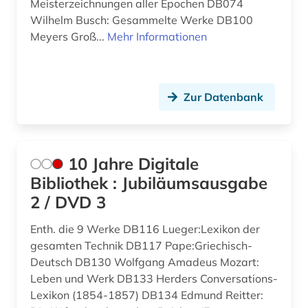
Meisterzeichnungen aller Epochen DB074
arabische philosophie (1)
Island (9)
Wilhelm Busch: Gesammelte Werke DB100
Meyers Groß...
Mehr Informationen
arabische schrift (1)
Israel (6)
arabistik (7)
Italien (9)
aramäisch (1)
Zur Datenbank
Japan (6)
arbeiterbewegung (1)
Kanada (2)
arbeitsmarkt (1)
Kroatien (1)
10 Jahre Digitale
Bibliothek : Jubiläumsausgabe
arbeitsrecht (1)
Litauen (2)
2 / DVD 3
arbeitssicherheit (1)
Luxemburg (2)
Enth. die 9 Werke DB116 Lueger:Lexikon der
architektur (5)
Mittelamerika (1)
gesamten Technik DB117 Pape:Griechisch-
Deutsch DB130 Wolfgang Amadeus Mozart:
archiv (2)
Niederlande (2)
Leben und Werk DB133 Herders Conversations-
archivbestand (1)
Lexikon (1854-1857) DB134 Edmund Reitter:
Niedersachsen (1)