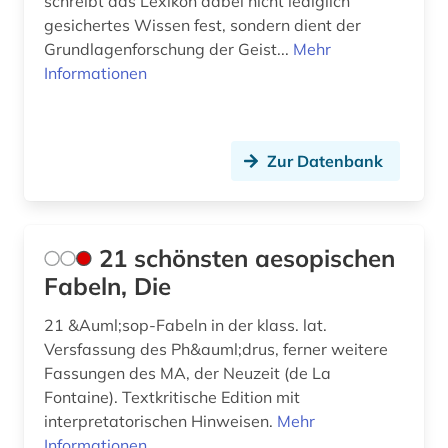
schreibt das Lexikon dabei nicht lediglich
australischer kontinent (1)
gesichertes Wissen fest, sondern dient der
Suedosteuropa (1)
Grundlagenforschung der Geist...
Mehr
autobiografie (2)
Informationen
Thueringen (1)
automatische sprachanalyse (1)
Tuerkei (11)
automatische sprachproduktion (1)
USA (10)
Zur Datenbank
autor (9)
Ukraine (2)
avantgarde (1)
Ungarn (2)
21 schönsten aesopischen
avestisch (1)
Zypern (1)
Fabeln, Die
babylonischer talmud (1)
21 &Auml;sop-Fabeln in der klass. lat.
Versfassung des Ph&auml;drus, ferner weitere
bairisch (1)
Fassungen des MA, der Neuzeit (de La
balkanromanistik (9)
Fontaine). Textkritische Edition mit
interpretatorischen Hinweisen.
Mehr
bantusprachen (1)
Informationen