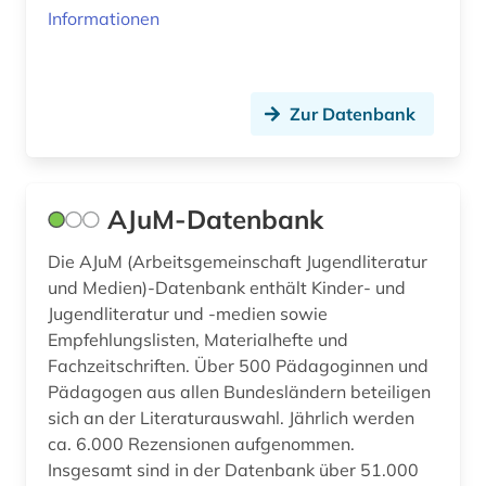
Informationen
enzyklopädie (14)
epigraphie (1)
Zur Datenbank
epigraphik (1)
epik (1)
AJuM-Datenbank
ereignis (1)
Die AJuM (Arbeitsgemeinschaft Jugendliteratur
erkenntnistheorie (1)
und Medien)-Datenbank enthält Kinder- und
erotische literatur (1)
Jugendliteratur und -medien sowie
Empfehlungslisten, Materialhefte und
erotische lyrik (1)
Fachzeitschriften. Über 500 Pädagoginnen und
Pädagogen aus allen Bundesländern beteiligen
erstlingswerk (2)
sich an der Literaturauswahl. Jährlich werden
erziehungswissenschaften (1)
ca. 6.000 Rezensionen aufgenommen.
Insgesamt sind in der Datenbank über 51.000