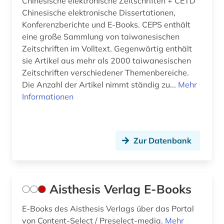
Chinesische elektronische Zeitschriften + CETD
Chinesische elektronische Dissertationen,
england (8)
Konferenzberichte und E-Books. CEPS enthält
eine große Sammlung von taiwanesischen
englisch (59)
Zeitschriften im Volltext. Gegenwärtig enthält
englisch literatur (1)
sie Artikel aus mehr als 2000 taiwanesischen
Zeitschriften verschiedener Themenbereiche.
englische grammatik (1)
Die Anzahl der Artikel nimmt ständig zu...
Mehr
Informationen
englische literatur (2)
englische sprache (1)
Zur Datenbank
englische sprachwissenschaft (1)
englisches sprachgebiet (2)
englischunterricht (2)
Aisthesis Verlag E-Books
english (1)
E-Books des Aisthesis Verlags über das Portal
von Content-Select / Preselect-media.
Mehr
enneades (1)