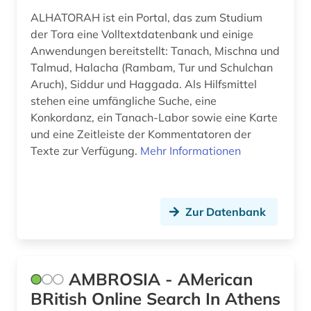
literaturwissenschaft (1)
ALHATORAH ist ein Portal, das zum Studium
fid asien (4)
der Tora eine Volltextdatenbank und einige
Anwendungen bereitstellt: Tanach, Mischna und
fid darstellende kunst (5)
Talmud, Halacha (Rambam, Tur und Schulchan
Aruch), Siddur und Haggada. Als Hilfsmittel
fid finnisch-ugrische/uralische sprachen (2)
stehen eine umfängliche Suche, eine
fid lateinamerika (1)
Konkordanz, ein Tanach-Labor sowie eine Karte
und eine Zeitleiste der Kommentatoren der
fid linguistik (2)
Texte zur Verfügung.
Mehr Informationen
fid nahost-, nordafrika- und islamstudien (3)
fid-lizenz (1)
Zur Datenbank
fiktion (1)
film (8)
AMBROSIA - AMerican
filmwissenschaft (1)
BRitish Online Search In Athens