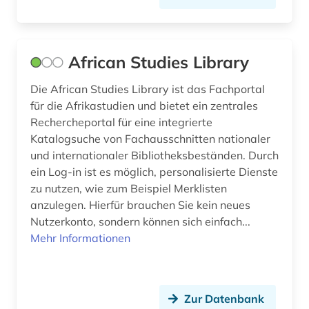
das wunderbare (1)
datenanalyse (2)
datenmanagement (1)
African Studies Library
demotisch (1)
Die African Studies Library ist das Fachportal
für die Afrikastudien und bietet ein zentrales
der sturm (1)
Rechercheportal für eine integrierte
Katalogsuche von Fachausschnitten nationaler
design (4)
und internationaler Bibliotheksbeständen. Durch
deutsch (57)
ein Log-in ist es möglich, personalisierte Dienste
zu nutzen, wie zum Beispiel Merklisten
deutsche literatur (1)
anzulegen. Hierfür brauchen Sie kein neues
Nutzerkonto, sondern können sich einfach...
deutsche philologie (1)
Mehr Informationen
deutsche sprache (1)
deutsches nationaltheater weimar (1)
Zur Datenbank