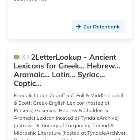
barock (1)
baskisch (1)
Zur Datenbank
bayerische staatsbibliothek (1)
bayern (2)
2LetterLookup - Ancient
bedrohte sprache (2)
Lexicons for Greek... Hebrew...
begriffsgeschichte &amp;lt;fach&amp;gt; (1)
Aramaic... Latin... Syriac...
Coptic...
behinderung (1)
Ermöglicht den Zugriff auf: Full & Middle Liddell
bekker (1)
& Scott: Greek-English Lexicon (hosted at
Perseus) Gesenius: Hebrew & Chaldee (ie
belletristik (4)
Aramaic) Lexicon (hosted at TyndaleArchive)
belutschisch (1)
Jastrow: Dictionary of Targumim, Talmud &
Midrashic Literature (hosted at TyndaleArchive)
bengali (1)