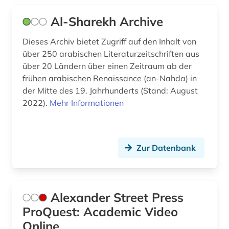
europa (6)
Al-Sharekh Archive
europäische geschichte (1)
Dieses Archiv bietet Zugriff auf den Inhalt von
europäische kommission (1)
über 250 arabischen Literaturzeitschriften aus
europäische kultur (1)
über 20 Ländern über einen Zeitraum ab der
frühen arabischen Renaissance (an-Nahda) in
exil (1)
der Mitte des 19. Jahrhunderts (Stand: August
2022).
Mehr Informationen
expressionismus (3)
fabulae (1)
Zur Datenbank
fachgeschichte (1)
fachinformationsdienst (5)
fachinformationsdienst allgemeine und
Alexander Street Press
vergleichende literaturwissenschaft (1)
ProQuest: Academic Video
fachportal (3)
Online