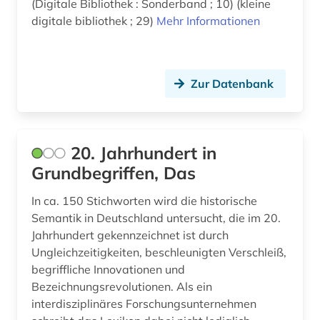
(Digitale Bibliothek : Sonderband ; 10) (kleine
asien (5)
digitale bibliothek ; 29)
Mehr Informationen
Russland, Sowjetunion (4)
asien-afrika-wissenschaft (2)
Sachsen (1)
asien-literatur (1)
Sachsen-Anhalt (1)
Zur Datenbank
audiodatei (1)
Schweden (20)
audiovisuelles material (1)
Schweiz (7)
20. Jahrhundert in
aufführung (6)
Skandinavien (1)
Grundbegriffen, Das
aufklärung (3)
Slowakei (1)
In ca. 150 Stichworten wird die historische
Semantik in Deutschland untersucht, die im 20.
aufsatz (1)
Spanien (2)
Jahrhundert gekennzeichnet ist durch
ausbildung (2)
Ungleichzeitigkeiten, beschleunigten Verschleiß,
Suedamerika (3)
begriffliche Innovationen und
aussprache (3)
Suedasien (4)
Bezeichnungsrevolutionen. Als ein
interdisziplinäres Forschungsunternehmen
australien (2)
Suedostasien (1)