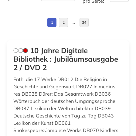
pro Seite:
anthony trollope (1)
Deutschland (DDR) (4)
anthropologie (8)
Estland (4)
1
2
…
34
anthropologische linguistik (1)
Europa (12)
anthroposophie (1)
Finnland (14)
10 Jahre Digitale
antiheld (1)
Frankreich (3)
Bibliothek : Jubiläumsausgabe
2 / DVD 2
antike (4)
GUS (2)
antike religionen (1)
Enth. die 17 Werke DB012 Die Religion in
Griechenland (2)
Geschichte und Gegenwart DB027 In medias
aphorismus (1)
Griechenland (Altertum) (2)
res DB028 Dürer: Das Gesamtwerk DB036
Wörterbuch der deutschen Umgangssprache
arabien (1)
Großbritannien (16)
DB037 Lexikon der Weltarchitektur DB039
Deutsche Geschichte von Tag zu Tag DB043
arabisch (24)
Hamburg (1)
Lexikon der Kunst DB061
arabische literatur (2)
Shakespeare:Complete Works DB070 Kindlers
Irland (1)