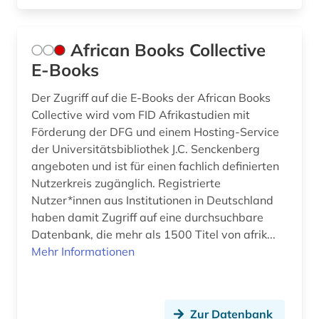
chinesen (1)
African Books Collective
chinesisch (13)
E-Books
christentum (1)
Der Zugriff auf die E-Books der African Books
Collective wird vom FID Afrikastudien mit
cloudbasiert (1)
Förderung der DFG und einem Hosting-Service
comic (3)
der Universitätsbibliothek J.C. Senckenberg
angeboten und ist für einen fachlich definierten
computerlinguistik (3)
Nutzerkreis zugänglich. Registrierte
Nutzer*innen aus Institutionen in Deutschland
corona (1)
haben damit Zugriff auf eine durchsuchbare
corpora (1)
Datenbank, die mehr als 1500 Titel von afrik...
Mehr Informationen
darstellende kunst (1)
das gewicht der welt (1)
Zur Datenbank