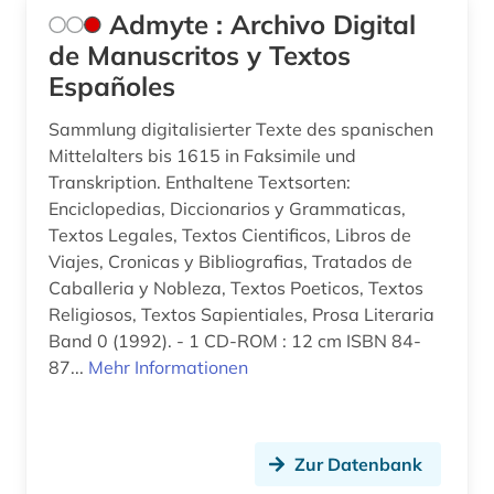
Admyte : Archivo Digital
buchstabe (1)
de Manuscritos y Textos
Españoles
buchwesen (1)
Sammlung digitalisierter Texte des spanischen
buchwissenschaft (1)
Mittelalters bis 1615 in Faksimile und
buddhismus (1)
Transkription. Enthaltene Textsorten:
Enciclopedias, Diccionarios y Grammaticas,
calderón de la barca, pedro | schriftsteller;
Textos Legales, Textos Cientificos, Libros de
geistlicher; dramatiker; librettist; lyriker;
Viajes, Cronicas y Bibliografias, Tratados de
schriftsteller (1)
Caballeria y Nobleza, Textos Poeticos, Textos
carl michael bellman (1)
Religiosos, Textos Sapientiales, Prosa Literaria
Band 0 (1992). - 1 CD-ROM : 12 cm ISBN 84-
casanova (1)
87...
Mehr Informationen
cgm 19 (1)
chemie (9)
Zur Datenbank
china (5)