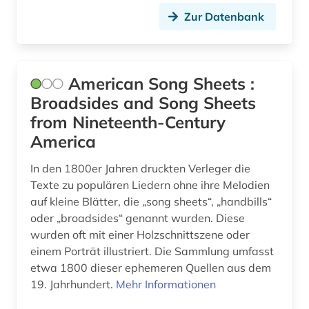
generative ki (1)
Zur Datenbank
geografie (2)
geologie (1)
American Song Sheets :
georg friedrich (1)
Broadsides and Song Sheets
from Nineteenth-Century
georg philipp (1)
America
gesamtausgabe (8)
In den 1800er Jahren druckten Verleger die
gesangbuch (1)
Texte zu populären Liedern ohne ihre Melodien
auf kleine Blätter, die „song sheets“, „handbills“
gesangstechnik (1)
oder „broadsides“ genannt wurden. Diese
wurden oft mit einer Holzschnittszene oder
gesangunterricht (1)
einem Porträt illustriert. Die Sammlung umfasst
geschichte (29)
etwa 1800 dieser ephemeren Quellen aus dem
19. Jahrhundert.
Mehr Informationen
geschichte 1000-1500 (1)