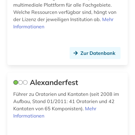
epistulae (1)
multimediale Plattform für alle Fachgebiete.
Welche Ressourcen verfügbar sind, hängt von
ereignisdaten (1)
der Lizenz der jeweiligen Institution ab.
Mehr
erstausgabe (1)
Informationen
erster weltkrieg (1)
erzählung (1)
Zur Datenbank
ethnomusik (4)
europa (2)
Alexanderfest
europäische geschichte (1)
Führer zu Oratorien und Kantaten (seit 2008 im
evangelisches gesangbuch (2)
Aufbau, Stand 01/2011: 41 Oratorien und 42
Kantaten von 65 Komponisten).
Mehr
evolutionary computation (1)
Informationen
exil (1)