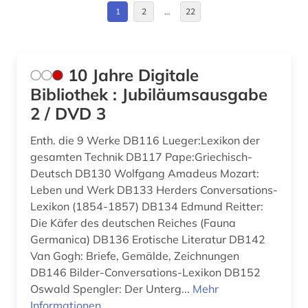
Kanada (1)
1
2
…
22
bayerische staatsbibliothek (2)
Kroatien (1)
bayern (3)
Liechtenstein (1)
beethoven (2)
10 Jahre Digitale
Luxemburg (1)
Bibliothek : Jubiläumsausgabe
behinderung (1)
2 / DVD 3
Montenegro (1)
ben (1)
Enth. die 9 Werke DB116 Lueger:Lexikon der
Niederlande (1)
berlin (1)
gesamten Technik DB117 Pape:Griechisch-
Norwegen (3)
Deutsch DB130 Wolfgang Amadeus Mozart:
bestand (1)
Leben und Werk DB133 Herders Conversations-
Oesterreich (13)
Lexikon (1854-1857) DB134 Edmund Reitter:
betriebswirtschaftslehre (1)
Die Käfer des deutschen Reiches (Fauna
Osmanisches Reich (1)
Germanica) DB136 Erotische Literatur DB142
bibel (1)
Van Gogh: Briefe, Gemälde, Zeichnungen
Ostasien (1)
bibliografie (26)
DB146 Bilder-Conversations-Lexikon DB152
Polen (1)
Oswald Spengler: Der Unterg...
Mehr
bibliografie 1907-2005 (1)
Informationen