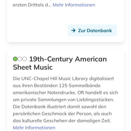
USA (12)
ersten Drittels d...
Mehr Informationen
biografien 1901 - 2000 (1)
biographie (16)
Zur Datenbank
biographien (1)
bittinger (1)
bohmen (1)
19th-Century American
Sheet Music
botanik (1)
Die UNC-Chapel Hill Music Library digitalisiert
brahms (2)
aus ihren Beständen 125 Sammelbände
brahms, johannes | komponist; pianist (2)
amerikanischer Notendrucke. Oft handelt es sich
um private Sammlungen von Lieblingsstücken.
brahms-institut (2)
Die Datenbank illustriert damit sowohl den
persönlichen Geschmack der Person, als auch
brief (6)
das kulturelle Geschehen der damaligen Zeit.
Mehr Informationen
briefsammlung (3)