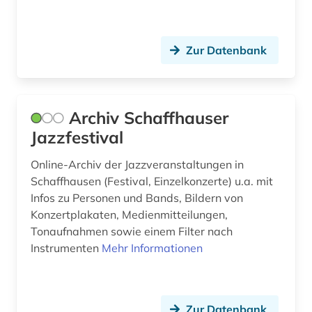
geschlechterforschung (3)
gesellschaft der musikfreunde in wien (1)
Zur Datenbank
girolamo (1)
gluck (1)
Archiv Schaffhauser
grafik (1)
Jazzfestival
graphik (1)
Online-Archiv der Jazzveranstaltungen in
Schaffhausen (Festival, Einzelkonzerte) u.a. mit
gregorianischer gesang (2)
Infos zu Personen und Bands, Bildern von
Konzertplakaten, Medienmitteilungen,
griechenland (1)
Tonaufnahmen sowie einem Filter nach
großbritannien (8)
Instrumenten
Mehr Informationen
gruppenspiel (1)
gruß (1)
Zur Datenbank