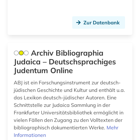
geschichte 1850-1920 (1)
geschichte 1900- (1)
Zur Datenbank
geschichte 1914-1918 (1)
geschichte 1933-1945 (1)
Archiv Bibliographia
geschichte 1945-2004 (1)
Judaica – Deutschsprachiges
Judentum Online
geschichte <1475-1700> (1)
ABJ ist ein Forschungsinstrument zur deutsch-
geschichte <1700-1800> (1)
jüdischen Geschichte und Kultur und enthält u.a.
geschichte <1700-1824> (1)
das Lexikon deutsch-jüdischer Autoren. Eine
Schnittstelle zur Judaica Sammlung in der
geschichte <1701-1800> (1)
Frankfurter Universitätsbibliothek ermöglicht in
vielen Fällen den Zugang zu den Volltexten der
geschichte des theater (1)
bibliographisch dokumentierten Werke.
Mehr
geschichtswissenschaft (1)
Informationen