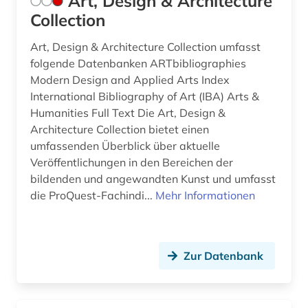
Art, Design & Architecture
Collection
jazz (16)
Art, Design & Architecture Collection umfasst
jazz-festival (2)
folgende Datenbanken ARTbibliographies
Modern Design and Applied Arts Index
jazzband (1)
International Bibliography of Art (IBA) Arts &
jazzmusiker (1)
Humanities Full Text Die Art, Design &
Architecture Collection bietet einen
johann adolf (1)
umfassenden Überblick über aktuelle
Veröffentlichungen in den Bereichen der
johann adolph (1)
bildenden und angewandten Kunst und umfasst
johann christian (2)
die ProQuest-Fachindi...
Mehr Informationen
johann christoph friedrich (2)
johann joseph (1)
Zur Datenbank
johann sebastian (4)
johann sebastian bach (2)