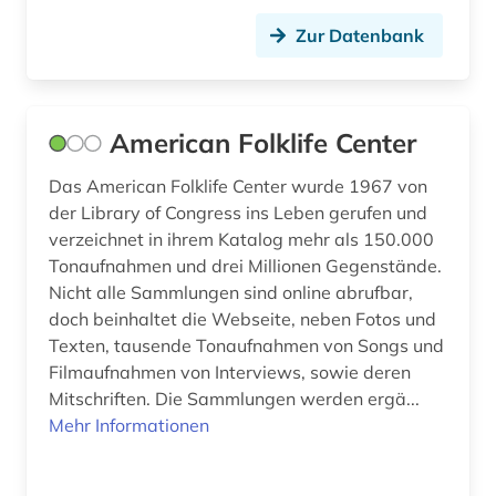
führer (2)
Zur Datenbank
fürstenhaus (1)
fürstlich waldecksche hofbibliothek (1)
American Folklife Center
gedenktag (1)
Das American Folklife Center wurde 1967 von
gedichte (1)
der Library of Congress ins Leben gerufen und
verzeichnet in ihrem Katalog mehr als 150.000
gegenkultur (1)
Tonaufnahmen und drei Millionen Gegenstände.
gehörbildung (3)
Nicht alle Sammlungen sind online abrufbar,
doch beinhaltet die Webseite, neben Fotos und
geisteswissenschaften (21)
Texten, tausende Tonaufnahmen von Songs und
Filmaufnahmen von Interviews, sowie deren
geistliches lied (1)
Mitschriften. Die Sammlungen werden ergä...
gelehrter (1)
Mehr Informationen
gender studies (1)