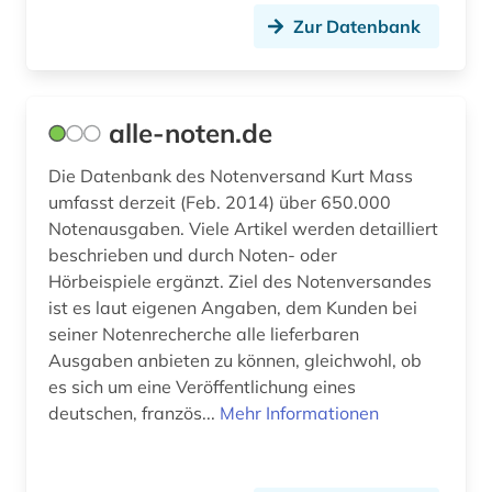
fachdidaktik (1)
Zur Datenbank
fachinformationsdienst (2)
familie (3)
alle-noten.de
fanzine (1)
Die Datenbank des Notenversand Kurt Mass
feminismus (1)
umfasst derzeit (Feb. 2014) über 650.000
Notenausgaben. Viele Artikel werden detailliert
fernsehen (1)
beschrieben und durch Noten- oder
fernsehprogramm (1)
Hörbeispiele ergänzt. Ziel des Notenversandes
ist es laut eigenen Angaben, dem Kunden bei
ferruccio busoni (1)
seiner Notenrecherche alle lieferbaren
Ausgaben anbieten zu können, gleichwohl, ob
fid musikwissenschaft (13)
es sich um eine Veröffentlichung eines
deutschen, französ...
Mehr Informationen
fid musikwissenschaft (1)
film (12)