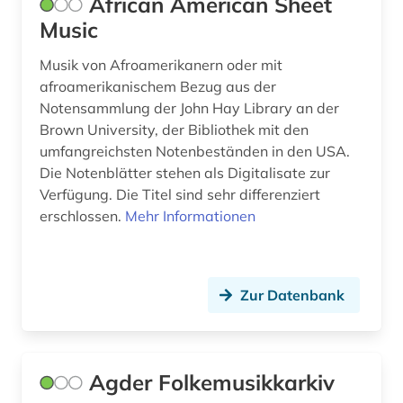
African American Sheet
dissertation (3)
Music
doria pamphili (1)
Musik von Afroamerikanern oder mit
afroamerikanischem Bezug aus der
drama (3)
Notensammlung der John Hay Library an der
Brown University, der Bibliothek mit den
dresden (4)
umfangreichsten Notenbeständen in den USA.
drittes reich (3)
Die Notenblätter stehen als Digitalisate zur
Verfügung. Die Titel sind sehr differenziert
dvd-video (1)
erschlossen.
Mehr Informationen
dynastie (1)
dänemark (1)
Zur Datenbank
dänisch (1)
e-learning (2)
Agder Folkemusikkarkiv
e.t.a. (1)