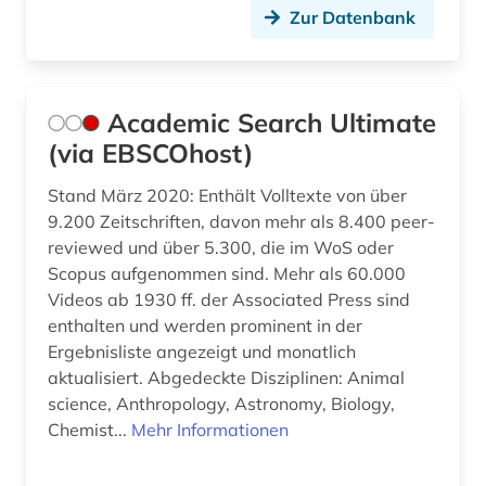
Zur Datenbank
design history (1)
deutsch (2)
Academic Search Ultimate
deutsches historisches institut in rom (1)
(via EBSCOhost)
deutsches museum von meisterwerken der
naturwissenschaft und technik (1)
Stand März 2020: Enthält Volltexte von über
9.200 Zeitschriften, davon mehr als 8.400 peer-
deutsches nationaltheater weimar (1)
reviewed und über 5.300, die im WoS oder
Scopus aufgenommen sind. Mehr als 60.000
deutsches sprachgebiet (3)
Videos ab 1930 ff. der Associated Press sind
enthalten und werden prominent in der
deutsches volksliedarchiv (1)
Ergebnisliste angezeigt und monatlich
deutschland (8)
aktualisiert. Abgedeckte Disziplinen: Animal
science, Anthropology, Astronomy, Biology,
deutschsprachig (1)
Chemist...
Mehr Informationen
dialekt (1)