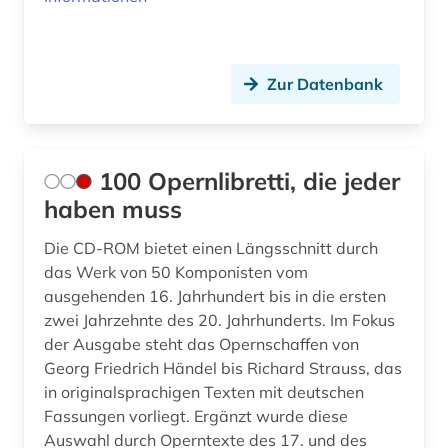
Rumänien (1)
bibliographie (34)
Sachsen (1)
bibliothek (2)
Zur Datenbank
Sachsen-Anhalt (1)
bibliothek der hansestadt lübeck (1)
Schleswig-Holstein (2)
bibliotheksbestand (1)
Schweden (12)
100 Opernlibretti, die jeder
bild (1)
haben muss
Schweiz (16)
bilddatenbank (1)
Die CD-ROM bietet einen Längsschnitt durch
Serbien (1)
bildnis (1)
das Werk von 50 Komponisten vom
Spanien (4)
ausgehenden 16. Jahrhundert bis in die ersten
bildpostkarte (1)
zwei Jahrzehnte des 20. Jahrhunderts. Im Fokus
Suedasien (1)
der Ausgabe steht das Opernschaffen von
bildung (1)
Georg Friedrich Händel bis Richard Strauss, das
Tschechische Republik (3)
in originalsprachigen Texten mit deutschen
bildungsforschung (1)
Fassungen vorliegt. Ergänzt wurde diese
Tuerkei (1)
biografie (13)
Auswahl durch Operntexte des 17. und des