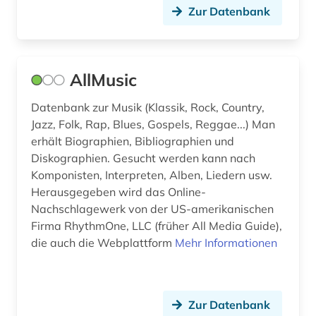
filmkunst (1)
Zur Datenbank
filmografie (1)
filmwissenschaft (1)
AllMusic
finanzwissenschaft (1)
Datenbank zur Musik (Klassik, Rock, Country,
finnland (1)
Jazz, Folk, Rap, Blues, Gospels, Reggae...) Man
erhält Biographien, Bibliographien und
finnlandschwedisch (1)
Diskographien. Gesucht werden kann nach
Komponisten, Interpreten, Alben, Liedern usw.
flugblattlied (1)
Herausgegeben wird das Online-
Nachschlagewerk von der US-amerikanischen
flötenmusik (1)
Firma RhythmOne, LLC (früher All Media Guide),
forschung (2)
die auch die Webplattform
Mehr Informationen
forschungs- und gedenkstätte heinrich-
schütz-haus (köstritz) (1)
Zur Datenbank
fotografie (3)