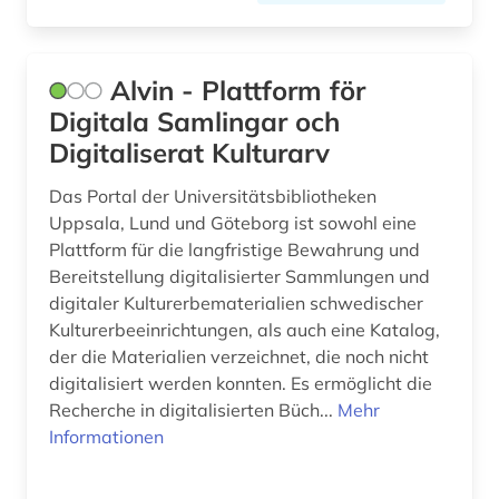
frankfurt (1)
frankreich (1)
Alvin - Plattform för
Digitala Samlingar och
franz (2)
Digitaliserat Kulturarv
französisch (1)
Das Portal der Universitätsbibliotheken
frauenbefreiung (1)
Uppsala, Lund und Göteborg ist sowohl eine
Plattform für die langfristige Bewahrung und
frauenforschung (2)
Bereitstellung digitalisierter Sammlungen und
digitaler Kulturerbematerialien schwedischer
frauengeschichte (1)
Kulturerbeeinrichtungen, als auch eine Katalog,
frescobaldi (1)
der die Materialien verzeichnet, die noch nicht
digitalisiert werden konnten. Es ermöglicht die
fux (1)
Recherche in digitalisierten Büch...
Mehr
Informationen
förderpreis für deutsche wissenschaftler im g.
w. leibniz-programm (1)