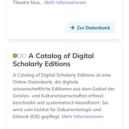
Theatre Mus...
Mehr Informationen
carl maria von (1)
carl philipp emanuel (3)
Zur Datenbank
casa monzino (1)
chemie (6)
A Catalog of Digital
choral (3)
Scholarly Editions
choralbearbeitung (3)
A Catalog of Digital Scholarly Editions ist eine
choralsatz (1)
Online-Datenbank, die digitale
wissenschaftliche Editionen aus dem Gebiet der
choreographie (1)
Geistes- und Kulturwissenschaften erfasst,
beschreibt und systematisch klassifiziert. Sie
chorgesang (1)
wird vom Institut für Dokumentologie und
chormusik (3)
Editorik (IDE) gepflegt.
Mehr Informationen
christoph willibald (1)