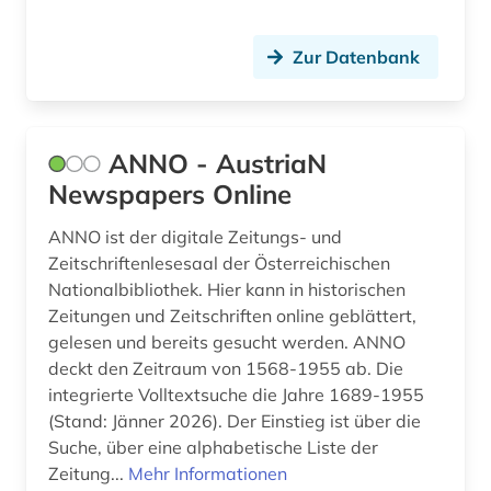
geschichte 1450-1800 (1)
Zur Datenbank
geschichte 1488-1630 (1)
geschichte 1490-1960 (1)
geschichte 1535-1820 (1)
ANNO - AustriaN
Newspapers Online
geschichte 1600-1995 (1)
ANNO ist der digitale Zeitungs- und
geschichte 1650-1750 (1)
Zeitschriftenlesesaal der Österreichischen
geschichte 1650-1800 (1)
Nationalbibliothek. Hier kann in historischen
Zeitungen und Zeitschriften online geblättert,
geschichte 1685-1896 (1)
gelesen und bereits gesucht werden. ANNO
deckt den Zeitraum von 1568-1955 ab. Die
geschichte 1690-1783 (1)
integrierte Volltextsuche die Jahre 1689-1955
(Stand: Jänner 2026). Der Einstieg ist über die
geschichte 1765-1900 (1)
Suche, über eine alphabetische Liste der
geschichte 1790-1920 (1)
Zeitung...
Mehr Informationen