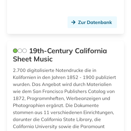
british academy (1)
british library (1)
Zur Datenbank
bruckner (1)
bäumker (1)
19th-Century California
böhmen (1)
Sheet Music
bühnenkünstler (1)
2.700 digitalisierte Notendrucke die in
Kalifornien in den Jahren 1852 - 1900 publiziert
bühnenmusik (1)
wurden. Das Angebot wird durch Materialien
wie dem San Francisco Publishers Catalog von
bühnentechnik (1)
1872, Programmheften, Werbeanzeigen und
bürgerrechtsbewegung (1)
Photographien ergänzt. Die Dokumente
stammen aus 11 verschiedenen Einrichtungen,
carl (1)
darunter die California State Library, die
California University sowie die Paramount
carl louis (1831 - 1902) (1)