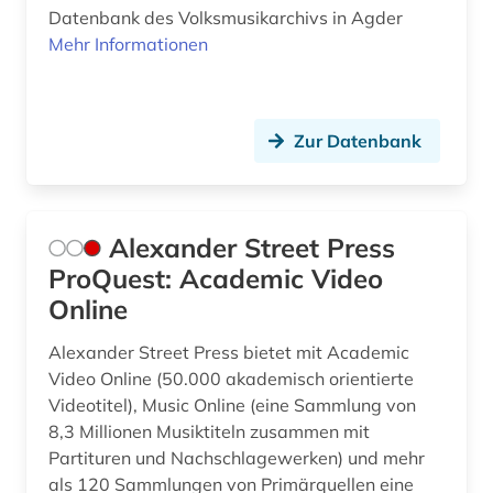
Datenbank des Volksmusikarchivs in Agder
edition (6)
Mehr Informationen
elektroakustische musik (1)
elektronische bibliothek (2)
Zur Datenbank
elektronische zeitschrift (7)
elektronische zeitschrift zeitschriftenaufsatz
(1)
Alexander Street Press
elektronisches buch (24)
ProQuest: Academic Video
Online
england (3)
Alexander Street Press bietet mit Academic
englisch (5)
Video Online (50.000 akademisch orientierte
Videotitel), Music Online (eine Sammlung von
enzyklopädie (5)
8,3 Millionen Musiktiteln zusammen mit
ephemera (1)
Partituren und Nachschlagewerken) und mehr
als 120 Sammlungen von Primärquellen eine