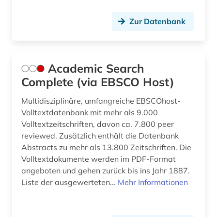
clara (1)
Zur Datenbank
cognitive neuroscience (1)
compact-disc (1)
Academic Search
computermusik (1)
Complete (via EBSCO Host)
computerspiel (1)
Multidisziplinäre, umfangreiche EBSCOhost-
Volltextdatenbank mit mehr als 9.000
conservatorium der musik (1)
Volltextzeitschriften, davon ca. 7.800 peer
reviewed. Zusätzlich enthält die Datenbank
coverversion (1)
Abstracts zu mehr als 13.800 Zeitschriften. Die
darstellende kunst (2)
Volltextdokumente werden im PDF-Format
angeboten und gehen zurück bis ins Jahr 1887.
datenbank (1)
Liste der ausgewerteten...
Mehr Informationen
datensammlung (1)
design (2)