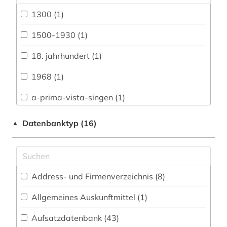
1300 (1)
Archäologie (29)
Architektur, Bauingenieur- und
1500-1930 (1)
Vermessungswesen (28)
18. jahrhundert (1)
Baltische Länder (1)
1968 (1)
Biologie, Biotechnologie (22)
a-prima-vista-singen (1)
Buch- und Bibliothekswesen,
Informationswissenschaft (33)
a-prima-vista-spiel (1)
Datenbanktyp (16)
▲
Chemie und Pharmazie (19)
adressbuch (1)
Elektrotechnik, Elektronik, Nachrichtentechnik
adresse (1)
(11)
Address- und Firmenverzeichnis (8
)
adressverzeichnis (2)
Energietechnik (12)
Allgemeines Auskunftmittel (1
)
adreßbuch (1)
Ethnologie (39)
Aufsatzdatenbank (43
)
afroamerikanische musik (5)