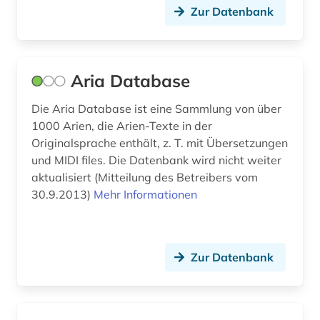
Zur Datenbank
hochschulschriften (1)
hoffmann (1)
Aria Database
hofkapellmeister (1)
Die Aria Database ist eine Sammlung von über
human-computer interface (1)
1000 Arien, die Arien-Texte in der
huygens (1)
Originalsprache enthält, z. T. mit Übersetzungen
und MIDI files. Die Datenbank wird nicht weiter
hymnologie (1)
aktualisiert (Mitteilung des Betreibers vom
30.9.2013)
Mehr Informationen
händel (1)
hörbuch (1)
iberoromanistik (1)
Zur Datenbank
igor (1)
inba (1)