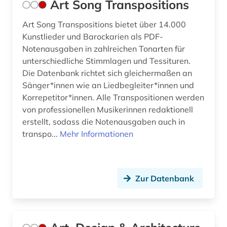
Art Song Transpositions
indiana (1)
Art Song Transpositions bietet über 14.000
Kunstlieder und Barockarien als PDF-
indisches theater (1)
Notenausgaben in zahlreichen Tonarten für
instrument (1)
unterschiedliche Stimmlagen und Tessituren.
Die Datenbank richtet sich gleichermaßen an
instrumentalmusiker (2)
Sänger*innen wie an Liedbegleiter*innen und
Korrepetitor*innen. Alle Transpositionen werden
instrumentalspiel (1)
von professionellen Musikerinnen redaktionell
international (1)
erstellt, sodass die Notenausgaben auch in
transpo...
Mehr Informationen
internationale ferienkurse für neue musik (1)
irland / literatur / irisch (1)
Zur Datenbank
israel (1)
italien (3)
italienisch (1)