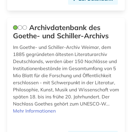
hampartsoum (1)
handbuch (2)
Archivdatenbank des
handschrift (1)
Goethe- und Schiller-Archivs
harmonie (musik) (1)
Im Goethe- und Schiller-Archiv Weimar, dem
1885 gegründeten ältesten Literaturarchiv
harmonielehre (1)
Deutschlands, werden über 150 Nachlässe und
harmonik (1)
Institutionenbestände im Gesamtumfang von 5
Mio Blatt für die Forschung und Öffentlichkeit
hasse (1)
erschlossen - mit Schwerpunkt in der Literatur,
Philosophie, Kunst, Musik und Wissenschaft vom
heinrich (2)
späten 18. bis ins frühe 20. Jahrhundert. Der
Nachlass Goethes gehört zum UNESCO-W...
hessisches staatsarchiv marburg (1)
Mehr Informationen
hispanistik (1)
hochschulschrift (2)