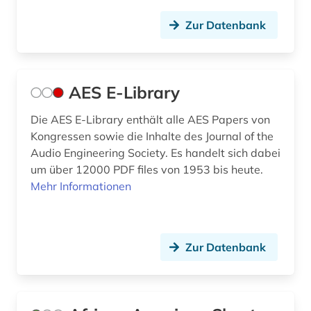
digitale edition (1)
Zur Datenbank
digitale musik (1)
digitale musikalien (3)
AES E-Library
digitale noten (6)
Die AES E-Library enthält alle AES Papers von
digitale noten (2)
Kongressen sowie die Inhalte des Journal of the
Audio Engineering Society. Es handelt sich dabei
digitalisat (1)
um über 12000 PDF files von 1953 bis heute.
digitalisierung (3)
Mehr Informationen
discovery service (1)
diskografie (2)
Zur Datenbank
diskographie (1)
disposition <orgel> (1)