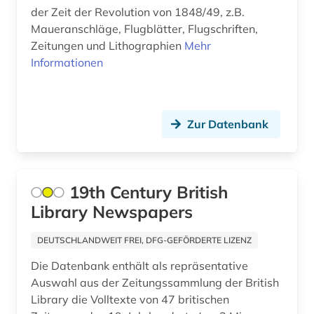
der Zeit der Revolution von 1848/49, z.B.
buch (1)
Maueranschläge, Flugblätter, Flugschriften,
buchhandel (1)
Zeitungen und Lithographien
Mehr
Informationen
buchkunst (1)
bundesarchiv-bildarchiv (1)
Zur Datenbank
burgenland (1)
business (2)
börse (1)
19th Century British
Library Newspapers
bühnenkünstler (2)
DEUTSCHLANDWEIT FREI, DFG-GEFÖRDERTE LIZENZ
bühnentechnik (1)
Die Datenbank enthält als repräsentative
bühnenwerk (1)
Auswahl aus der Zeitungssammlung der British
Library die Volltexte von 47 britischen
bürgerbeteiligung (1)