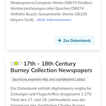
betriebsorganisation (1)
Shakespeare:Complete Works DB070 Kindlers
Ostmitteleuropa (1)
Meisterzeichnungen aller Epochen DB074
betriebswirtschaft (3)
Palaestina (2)
Wilhelm Busch: Gesammelte Werke DB100
Meyers Groß...
Mehr Informationen
betriebswirtschaftslehre (1)
Polen (5)
bibliografie (17)
Rumänien (1)
Zur Datenbank
bibliographie (13)
Russland, Sowjetunion (11)
bibliothek (2)
Schweden (5)
biblische studien (1)
Schweiz (14)
17th - 18th Century
Burney Collection Newspapers
bilanz (1)
Spanien (4)
bild (3)
DEUTSCHLANDWEIT FREI, DFG-GEFÖRDERTE LIZENZ
Suedamerika (6)
Die Datenbank enthält digitalisierte englische
bildarchiv (1)
Suedasien (1)
Zeitungen und Flugschriften (insgesamt 1.270
bildbearbeitung (2)
Titel) des 17. und 18. Jahrhunderts aus der
Suedostasien (3)
Sammlung des Geistlichen Charles Burney