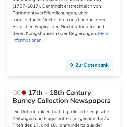
bilddatenbank (8)
Suedosteuropa (2)
(1757-1817). Der Inhalt erstreckt sich von
Parlamentsveröffentlichungen, über
bildende kunst (1)
Thueringen (1)
tagesaktuelle Nachrichten aus London, dem
Britischen Empire, den Nachbarländern und
bildnis (1)
Tschechische Republik (1)
deren Königshäusern oder Regierungen.
Mehr
bildung (6)
Tuerkei (1)
Informationen
bildungsforschung (1)
USA (42)
biodiversität (1)
Ukraine (2)
Zur Datenbank
biograf (1)
Ungarn (2)
biografie (6)
17th - 18th Century
biographie (9)
Burney Collection Newspapers
biographien (1)
Die Datenbank enthält digitalisierte englische
Zeitungen und Flugschriften (insgesamt 1.270
biologie (1)
Titel) des 17. und 18. Jahrhunderts aus der