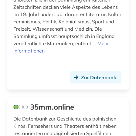
Zeitschriften decken viele Aspekte des Lebens
computerspiel (3)
im 19. Jahrhundert ab, darunter Literatur, Kultur,
cyberkriminalität (1)
Feminismus, Politik, Kolonialismus, Sport und
Freizeit, Wissenschaft und Medizin. Die
darstellend kunst (1)
Sammlung umfasst hauptsächlich in England
veröffentlichte Materialien, enthält ...
Mehr
darstellende kunst (10)
Informationen
darsteller (1)
datenauswertung (1)
Zur Datenbank
datenerhebung (1)
datenverarbeitung (1)
35mm.online
ddr (1)
Die Datenbank zur Geschichte des polnischen
ddr-presse (1)
Kinos, Fernsehers und Theaters enthält neben
ddr-zeitungsportal (1)
restaurierten und digitalisierten Spielfilmen