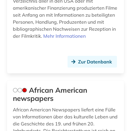
Verzeichnis aller in den USA oder mit
feuilleton (1)
amerikanischer Finanzierung produzierten Filme
seit Anfang an mit Informationen zu beteiligten
fid (1)
Personen, Handlung, Produzenten und mit
fid adlr.link für die medien-, kommunikations-
bibliographischen Nachweisen zur Rezeption in
und filmwissenschaft (1)
der Filmkritik.
Mehr Informationen
fid afrikastudien (1)
fid asien (2)
Zur Datenbank
fid darstellende kunst (12)
fid jüdische studien (1)
African American
fid lateinamerika (2)
newspapers
fid musikwissenschaft (1)
African American Newspapers liefert eine Fülle
von Informationen über das kulturelle Leben und
fid ost-, ostmittel- und südosteuropa (5)
die Geschichte des 19. und frühen 20.
fid romanistik (1)
Jahrhunderts. Die Berichterstattung ist reich an