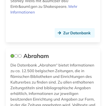
Stanley Wells mit &uuml;ber 860
Eintr&auml;gen zu Shakespeare.
Mehr
deutschland <sowjetische zone> (1)
Informationen
deutschlandbild (1)
deutschlandblätter (1)
Zur Datenbank
deutschsprachiger raum (1)
digitalisate (1)
Abraham
digitalisierung (1)
Die Datenbank „Abraham“ bietet Informationen
diplomarbeit (1)
zu ca. 12.500 belgischen Zeitungen, die in
discovery service (1)
flämischen Bibliotheken und Einrichtungen des
Kulturerbes zu finden sind. Zu allen enthaltenen
diskriminierung (1)
Zeitungstiteln sind bibliographische Angaben
erhältlich, Informationen zur jeweiligen
dissertation (2)
besitzenden Einrichtung und Angaben zur Form,
in der die Zeitung angeboten wird. Volltexte und
district of columbia (1)