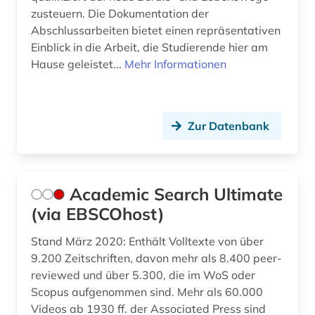
zusteuern. Die Dokumentation der
dreyfus-affäre (1)
Abschlussarbeiten bietet einen repräsentativen
Einblick in die Arbeit, die Studierende hier am
druck (1)
Hause geleistet...
Mehr Informationen
druckschrift (1)
dvd-video (1)
Zur Datenbank
dziga (1)
dänemark (7)
Academic Search Ultimate
dänisch-hallesche mission in tranquebar (1)
(via EBSCOhost)
e-book (2)
Stand März 2020: Enthält Volltexte von über
9.200 Zeitschriften, davon mehr als 8.400 peer-
e-commerce (1)
reviewed und über 5.300, die im WoS oder
e-learning (7)
Scopus aufgenommen sind. Mehr als 60.000
Videos ab 1930 ff. der Associated Press sind