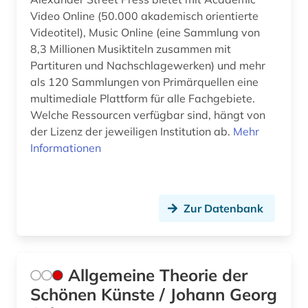
geisteswissenschaften (37)
Video Online (50.000 akademisch orientierte
Videotitel), Music Online (eine Sammlung von
gender (2)
8,3 Millionen Musiktiteln zusammen mit
gender studies (1)
Partituren und Nachschlagewerken) und mehr
als 120 Sammlungen von Primärquellen eine
genderstudien (4)
multimediale Plattform für alle Fachgebiete.
Welche Ressourcen verfügbar sind, hängt von
generative ki (1)
der Lizenz der jeweiligen Institution ab.
Mehr
geografie (2)
Informationen
geographie (1)
geowissenschaften (1)
Zur Datenbank
germanistik (3)
geschichte (46)
Allgemeine Theorie der
geschichte &lt;1475-1700&gt; (1)
Schönen Künste / Johann Georg