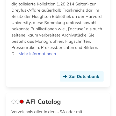
erzählung (1)
digitalisierte Kollektion (128.214 Seiten) zur
Dreyfus-Affäre außerhalb Frankreichs dar. Im
essay (1)
Besitz der Houghton Bibliothek an der Harvard
University, diese Sammlung umfasst sowohl
ethnologie (1)
bekannte Publikationen wie „J’accuse“ als auch
europa (10)
seltene, kaum verbreitete Archivstücke. Sie
besteht aus Monographien, Flugschriften,
europäische geschichte (1)
Presseartikeln, Prozessberichten und Bildern.
D...
Mehr Informationen
europäische kultur (1)
europäische union (3)
fachinformationsdienst (1)
Zur Datenbank
fachinformationsdienste (1)
fachportal (3)
AFI Catalog
fachzeitschrift (1)
Verzeichnis aller in den USA oder mit