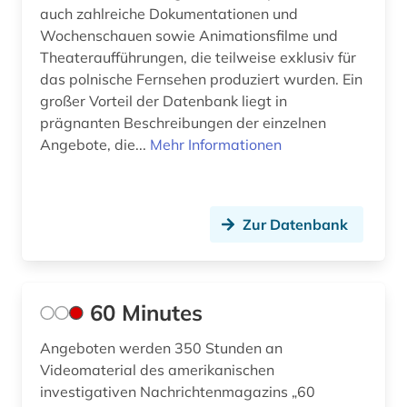
auch zahlreiche Dokumentationen und
defa (1)
Wochenschauen sowie Animationsfilme und
Theateraufführungen, die teilweise exklusiv für
defa-studio für spielfilme (1)
das polnische Fernsehen produziert wurden. Ein
dekorative kunst (1)
großer Vorteil der Datenbank liegt in
prägnanten Beschreibungen der einzelnen
demokratie (1)
Angebote, die...
Mehr Informationen
demoskopie (1)
design (11)
Zur Datenbank
desinformation (1)
desktop publishing (1)
60 Minutes
desktop-publishing (1)
Angeboten werden 350 Stunden an
deutsch (1)
Videomaterial des amerikanischen
investigativen Nachrichtenmagazins „60
deutsche demokratische republik (1)