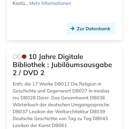
ben (1)
Kroatien (1)
Kostü...
Mehr Informationen
bergbau (1)
Lettland (1)
bergman (1)
Liechtenstein (1)
Zur Datenbank
berlin (5)
Luxemburg (2)
berliner klassik (1)
Niederlande (5)
10 Jahre Digitale
berliner nationaltheater (1)
Nordamerika (8)
Bibliothek : Jubiläumsausgabe
2 / DVD 2
berliner zeitung (1)
Norwegen (1)
Enth. die 17 Werke DB012 Die Religion in
bern (1)
Oesterreich (21)
Geschichte und Gegenwart DB027 In medias
bernard (1)
Osmanisches Reich (1)
res DB028 Dürer: Das Gesamtwerk DB036
Wörterbuch der deutschen Umgangssprache
bestandsverzeichnis (1)
Ostasien (2)
DB037 Lexikon der Weltarchitektur DB039
Deutsche Geschichte von Tag zu Tag DB043
betriebsführung (1)
Osteuropa (3)
Lexikon der Kunst DB061