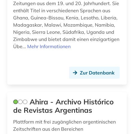
filmästhetik (1)
Zeitungen aus dem 19. und 20. Jahrhundert. Sie
enthält Titel in verschiedenen Sprachen aus
finnland (3)
Ghana, Guinea-Bissau, Kenia, Lesotho, Liberia,
finnlandschweden (1)
Madagaskar, Malawi, Mozambique, Namibia,
Nigeria, Sierra Leone, Südafrika, Uganda und
florida (1)
Zimbabwe und bietet damit einen einzigartigen
Übe...
Mehr Informationen
flucht (1)
flugfoto (1)
Zur Datenbank
flugschrift (4)
forschung (2)
forschungsdaten (1)
Ahira - Archivo Histórico
de Revistas Argentinas
forschungseinrichtung (1)
Plattform mit frei zugänglichen argentinischen
forstwissenschaft (1)
Zeitschriften aus den Bereichen