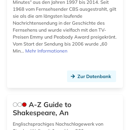
Minutes“ aus den Jahren 1997 bis 2014. Seit
1968 vom Fernsehsender CBS ausgestrahlt, gilt
deutsche film ag (2)
sie als die am längsten laufende
deutsche film gmbh (1)
Nachrichtensendung in der Geschichte des
Fernsehens und wurde vielfach mit den TV-
deutscher presserat (1)
Preisen Emmy und Peabody Award preigekrönt.
Vom Start der Sendung bis 2006 wurde „60
deutsches nationaltheater weimar (1)
Min...
Mehr Informationen
deutsches sprachgebiet (2)
deutschland (26)
Zur Datenbank
deutschland &lt;ddr, motiv&gt; (2)
deutschland (bundesrepublik) (2)
A-Z Guide to
deutschland (ddr) (9)
Shakespeare, An
deutschland <bundesrepublik> (1)
Englischsprachiges Nachschlagewerk von
deutschland <ddr> (1)