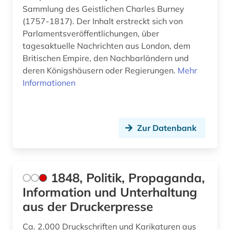
biowissenschaften (1)
Sammlung des Geistlichen Charles Burney
(1757-1817). Der Inhalt erstreckt sich von
black theater (1)
Parlamentsveröffentlichungen, über
tagesaktuelle Nachrichten aus London, dem
book e (1)
Britischen Empire, den Nachbarländern und
deren Königshäusern oder Regierungen.
Mehr
botanik (1)
Informationen
boulevardpresse (1)
branchenberichte (2)
Zur Datenbank
brasilien (1)
brief (1)
1848, Politik, Propaganda,
britannisch (1)
Information und Unterhaltung
britische geschichte (1)
aus der Druckerpresse
broadway (1)
Ca. 2.000 Druckschriften und Karikaturen aus