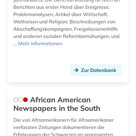
Berichten aus erster Hand über Ereignisse;
fid slawistik (1)
Problemanalysen; Artikel über Wirtschaft,
Weltreisen und Religion; Beschreibungen von
film (120)
Abschaffungskampagnen, Freigelassenenhilfe
filmanalyse (1)
und anderen sozialen Reformbemühungen; und
...
Mehr Informationen
filmarchiv (3)
filmdatenbank (1)
Zur Datenbank
filme (1)
filmgeschichte (9)
filmindustrie (2)
African American
Newspapers in the South
filmkritik (2)
Die von Afroamerikanern für Afroamerikaner
filmkunst (1)
verfassten Zeitungen dokumentieren die
Erfahrungen der Schwarzen im segregierten
filmmusik (1)