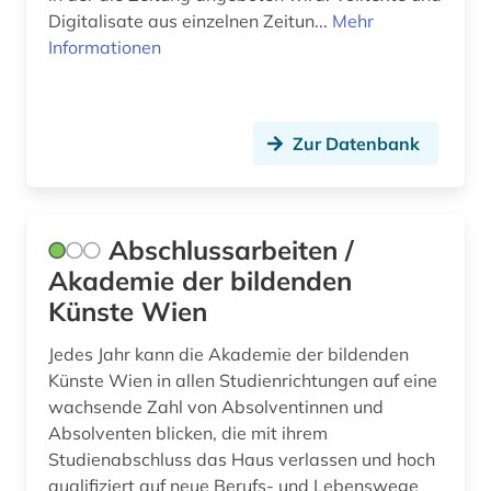
Digitalisate aus einzelnen Zeitun...
Mehr
dokumentarfilm (8)
Informationen
dokumentation (6)
dokumentenserver (1)
Zur Datenbank
douglas (1)
dpa (1)
Abschlussarbeiten /
drama (18)
Akademie der bildenden
Künste Wien
dramatiker (1)
Jedes Jahr kann die Akademie der bildenden
dramatikerin (1)
Künste Wien in allen Studienrichtungen auf eine
dramaturgie (1)
wachsende Zahl von Absolventinnen und
Absolventen blicken, die mit ihrem
drehbuch (3)
Studienabschluss das Haus verlassen und hoch
qualifiziert auf neue Berufs- und Lebenswege
dresden (1)