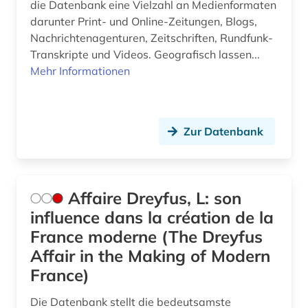
elektronisches publizieren (1)
die Datenbank eine Vielzahl an Medienformaten
darunter Print- und Online-Zeitungen, Blogs,
elektronisches system (1)
Nachrichtenagenturen, Zeitschriften, Rundfunk-
Transkripte und Videos. Geografisch lassen...
elektronsiches buch (1)
Mehr Informationen
elektrotechnik (2)
energietechnik (1)
Zur Datenbank
england (1)
englisch (5)
Affaire Dreyfus, L: son
enthüllungsjournalismus (1)
influence dans la création de la
entscheidungssammlung (1)
France moderne (The Dreyfus
Affair in the Making of Modern
enzyklopädie (7)
France)
ephemera (1)
Die Datenbank stellt die bedeutsamste