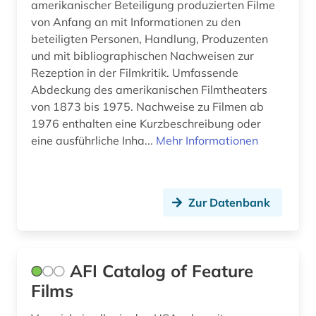
amerikanischer Beteiligung produzierten Filme
falschmeldung (1)
von Anfang an mit Informationen zu den
fashion (1)
beteiligten Personen, Handlung, Produzenten
und mit bibliographischen Nachweisen zur
feminismus (1)
Rezeption in der Filmkritik. Umfassende
Abdeckung des amerikanischen Filmtheaters
fernsehanstalt (1)
von 1873 bis 1975. Nachweise zu Filmen ab
1976 enthalten eine Kurzbeschreibung oder
fernsehen (29)
eine ausführliche Inha...
Mehr Informationen
fernsehforschung (1)
fernsehprogramm (1)
Zur Datenbank
fernsehsendung (4)
fernsehserien (1)
AFI Catalog of Feature
fernsehwerbung (1)
Films
fest (1)