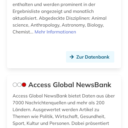
e-tutorial (1)
enthalten und werden prominent in der
Ergebnisliste angezeigt und monatlich
earnings calls transkripte (1)
aktualisiert. Abgedeckte Disziplinen: Animal
edition (1)
science, Anthropology, Astronomy, Biology,
Chemist...
Mehr Informationen
einblattdrucke (1)
elektronik (1)
Zur Datenbank
elektronische bibliothek (1)
elektronische kunst (2)
elektronische publikation (1)
Access Global NewsBank
elektronische zeitschrift (14)
Access Global NewsBank bietet Daten aus über
7000 Nachrichtenquellen und mehr als 200
elektronische zeitung (4)
Ländern. Ausgewertet werden Artikel zu
Themen wie Politik, Wirtschaft, Gesundheit,
elektronisches buch (54)
Sport, Kultur und Personen. Dabei präsentiert