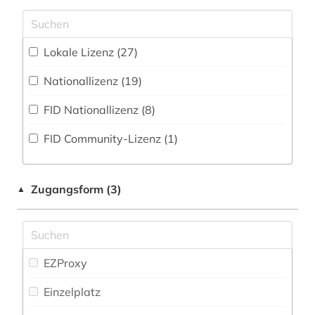
Zeitung (133
)
Maschinenbau (7)
angloamerikanischer kulturraum (2)
Zeitungs-, Zeitschriftenbibliographie (21
)
Mathematik (32)
Lokale Lizenz (27)
anlagenbau (1)
Medien- und Kommunikationswissenschaften,
Nationallizenz (19)
anleitung (1)
Kommunikationsdesign (727)
FID Nationallizenz (8)
anthologie (2)
Medizin (40)
FID Community-Lizenz (1)
anthropologie (2)
Militärwissenschaft (1)
antiheld (1)
Musikwissenschaft (77)
Zugangsform (3)
▲
antike (1)
Natur- und Umweltschutz (17)
antisemitismus (1)
Nordistik (2)
arabisch (1)
Pädagogik (86)
EZProxy
arabische staaten (2)
Philosophie (60)
Einzelplatz
arabistik (1)