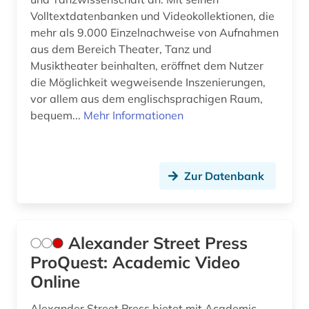
frauenforschung (2)
Volltextdatenbanken und Videokollektionen, die
mehr als 9.000 Einzelnachweise von Aufnahmen
frauengeschichte (1)
aus dem Bereich Theater, Tanz und
freie plattform (1)
Musiktheater beinhalten, eröffnet dem Nutzer
die Möglichkeit wegweisende Inszenierungen,
freiwillige selbstkontrolle (1)
vor allem aus dem englischsprachigen Raum,
bequem...
Mehr Informationen
führer (3)
führungskraft (1)
galerie (1)
Zur Datenbank
galloromanistik (2)
gedenktag (1)
Alexander Street Press
ProQuest: Academic Video
geistesgeschichte <1500 - 1800> (1)
Online
geisteswissenschaft (1)
Alexander Street Press bietet mit Academic