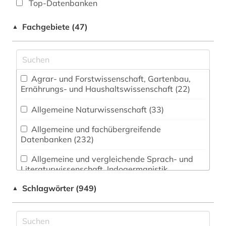
Top-Datenbanken
Fachgebiete (47)
▲
Agrar- und Forstwissenschaft, Gartenbau,
Ernährungs- und Haushaltswissenschaft (22)
Allgemeine Naturwissenschaft (33)
Allgemeine und fachübergreifende
Datenbanken (232)
Allgemeine und vergleichende Sprach- und
Literaturwissenschaft. Indogermanistik.
Außereuropäische Sprachen und Literaturen
Schlagwörter (949)
▲
(115)
Altes Buch (1)