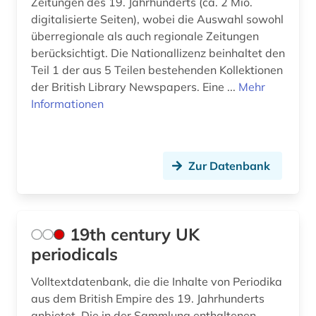
Zeitungen des 19. Jahrhunderts (ca. 2 Mio.
cartoon (1)
digitalisierte Seiten), wobei die Auswahl sowohl
überregionale als auch regionale Zeitungen
cd-rom (1)
berücksichtigt. Die Nationallizenz beinhaltet den
Teil 1 der aus 5 Teilen bestehenden Kollektionen
chemie (10)
der British Library Newspapers. Eine ...
Mehr
china (2)
Informationen
choreographie (1)
christentum (5)
Zur Datenbank
christian christensen (1)
coaching (1)
19th century UK
comic (6)
periodicals
comiczeichner (1)
Volltextdatenbank, die die Inhalte von Periodika
aus dem British Empire des 19. Jahrhunderts
computer (1)
anbietet. Die in der Sammlung enthaltenen