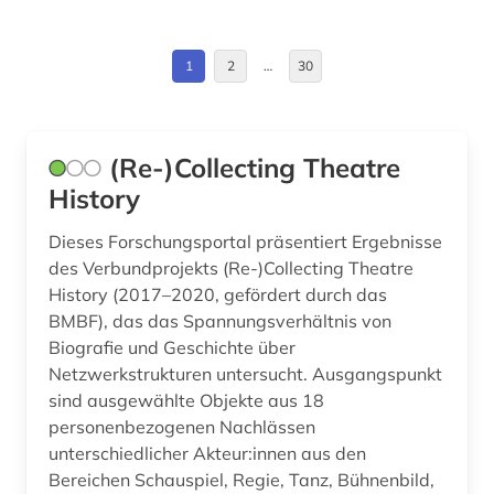
august wilhelm iffland (1)
Estland (1)
ausstellung (1)
Europa (14)
1
2
…
30
australien (1)
Finnland (3)
av-medien (1)
Frankreich (7)
(Re-)Collecting Theatre
avantgarde (1)
Großbritannien (30)
History
ballett (1)
Irland (2)
Dieses Forschungsportal präsentiert Ergebnisse
des Verbundprojekts (Re-)Collecting Theatre
bauhaus (1)
Island (1)
History (2017–2020, gefördert durch das
BMBF), das das Spannungsverhältnis von
bedarfsforschung (1)
Israel (5)
Biografie und Geschichte über
beeinträchtigung (1)
Italien (6)
Netzwerkstrukturen untersucht. Ausgangspunkt
sind ausgewählte Objekte aus 18
behinderung (1)
Japan (2)
personenbezogenen Nachlässen
unterschiedlicher Akteur:innen aus den
belgien (1)
Kanada (7)
Bereichen Schauspiel, Regie, Tanz, Bühnenbild,