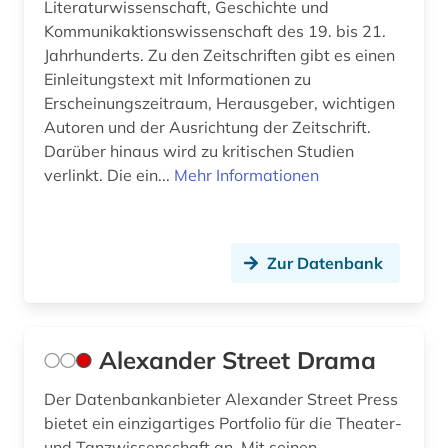
foto (1)
Literaturwissenschaft, Geschichte und
Kommunikaktionswissenschaft des 19. bis 21.
fotoarchiv (2)
Jahrhunderts. Zu den Zeitschriften gibt es einen
Einleitungstext mit Informationen zu
fotograf (1)
Erscheinungszeitraum, Herausgeber, wichtigen
fotografie (18)
Autoren und der Ausrichtung der Zeitschrift.
Darüber hinaus wird zu kritischen Studien
fotografieren (2)
verlinkt. Die ein...
Mehr Informationen
fotozeitschrift (1)
frankfurter allgemeine (1)
Zur Datenbank
frankreich (6)
französische revolution (1)
Alexander Street Drama
frauen- und geschlechterforschung (1)
Der Datenbankanbieter Alexander Street Press
frauenbewegung (2)
bietet ein einzigartiges Portfolio für die Theater-
und Tanzwissenschaft an. Mit seinen