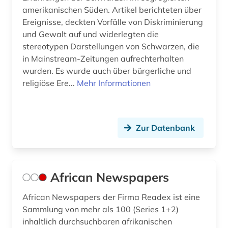
amerikanischen Süden. Artikel berichteten über
filmografie (2)
Ereignisse, deckten Vorfälle von Diskriminierung
und Gewalt auf und widerlegten die
filmoteca de la unam in mexico city (1)
stereotypen Darstellungen von Schwarzen, die
in Mainstream-Zeitungen aufrechterhalten
filmplakat (1)
wurden. Es wurde auch über bürgerliche und
filmplakate (1)
religiöse Ere...
Mehr Informationen
filmschaffender (2)
filmtechnik (1)
Zur Datenbank
filmverleih (1)
filmwissenschaft (32)
African Newspapers
filmzeitschrift (3)
African Newspapers der Firma Readex ist eine
filmzensur (1)
Sammlung von mehr als 100 (Series 1+2)
inhaltlich durchsuchbaren afrikanischen