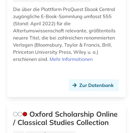
antisemitismus (3)
Die über die Plattform ProQuest Ebook Central
antisemitismusforschung (1)
zugängliche E-Book-Sammlung umfasst 555
(Stand: April 2022) für die
antitrustrecht (1)
Altertumswissenschaft relevante, größtenteils
neuere Titel, die bei zahlreichen renommierten
antrag (1)
Verlagen (Bloomsbury, Taylor & Francis, Brill,
Princeton University Press, Wiley u. a.)
antragsschrift (1)
erschienen sind.
Mehr Informationen
anwalt (1)
anzeiger (1)
Zur Datenbank
anästhesie (2)
apartheid (3)
Oxford Scholarship Online
aphasie (1)
/ Classical Studies Collection
apis (1)