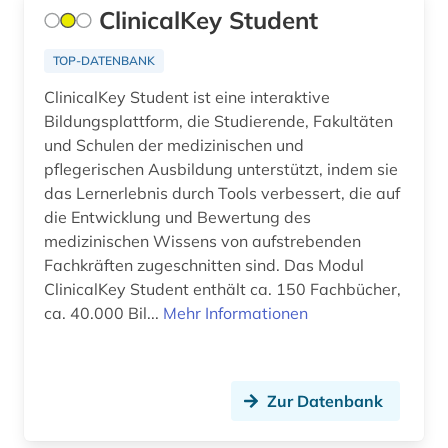
ClinicalKey Student
arabische welt (1)
arabisches sprachgebiet (1)
TOP-DATENBANK
ClinicalKey Student ist eine interaktive
arabistik (4)
Bildungsplattform, die Studierende, Fakultäten
arachnologie (1)
und Schulen der medizinischen und
pflegerischen Ausbildung unterstützt, indem sie
arbeit (8)
das Lernerlebnis durch Tools verbessert, die auf
die Entwicklung und Bewertung des
arbeiterbewegung (5)
medizinischen Wissens von aufstrebenden
arbeiterin (1)
Fachkräften zugeschnitten sind. Das Modul
ClinicalKey Student enthält ca. 150 Fachbücher,
arbeitnehmerschutz (1)
ca. 40.000 Bil...
Mehr Informationen
arbeitplatz (1)
arbeitsbedingungen (1)
Zur Datenbank
arbeitsbeziehungen (2)