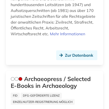
algerien (1)
Zypern (1)
hunderttausenden Leitsätzen (ab 1947) und
alighieri (2)
Aufsatzquerschnitten (ab 1981) aus über 170
juristischen Zeitschriften für alle Rechtsgebiete
allgemein (1)
der anwaltlichen Praxis: Zivilrecht, Strafrecht,
Öffentliches Recht, Arbeitsrecht,
allgemeine geschäftsbedingungen (1)
Wirtschaftsrecht etc.
Mehr Informationen
allgemeine kulturwissenschaft (1)
allgemeine und vergleichende sprach- und
literaturwissenschaft (1)
Zur Datenbank
allgemeine volkswirtschaftslehre (3)
allgemeiner teil (1)
Archaeopress / Selected
E-Books in Archaeology
allgemeines prozessrecht und zivilprozess (1)
allgemeines sozialversicherungsgesetz (1)
FID
DFG-GEFÖRDERTE LIZENZ
EINZELNUTZER-REGISTRIERUNG MÖGLICH
allgemeines verwaltungsrecht (1)