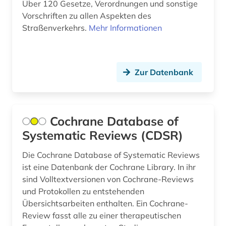
Über 120 Gesetze, Verordnungen und sonstige
Vorschriften zu allen Aspekten des
ammianus marcellinus (1)
Straßenverkehrs.
Mehr Informationen
amtliche publikation (2)
amtliche statistik (2)
Zur Datenbank
amtliche veröffentlichung (1)
amts- und regierungsdokumente (1)
Cochrane Database of
amtsblatt (11)
Systematic Reviews (CDSR)
amtsdrucksache (14)
Die Cochrane Database of Systematic Reviews
analyse (2)
ist eine Datenbank der Cochrane Library. In ihr
sind Volltextversionen von Cochrane-Reviews
analysen (2)
und Protokollen zu entstehenden
Übersichtsarbeiten enthalten. Ein Cochrane-
analysis (1)
Review fasst alle zu einer therapeutischen
analytische chemie (2)