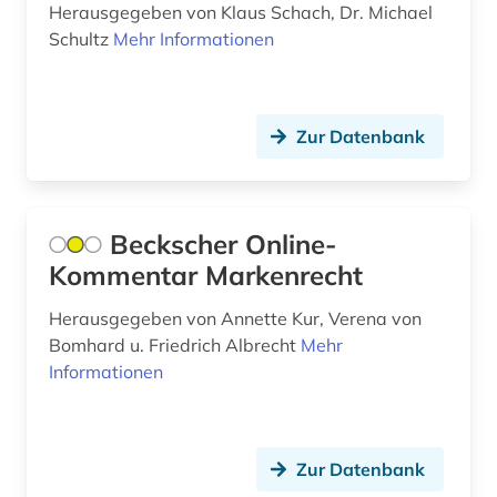
anleitung (1)
Herausgegeben von Klaus Schach, Dr. Michael
Schultz
Mehr Informationen
anna (1)
anne frank (1)
Zur Datenbank
anorganik (1)
anorganische chemie (5)
anorganischer werkstoff (1)
Beckscher Online-
Kommentar Markenrecht
anpassung (1)
Herausgegeben von Annette Kur, Verena von
anselmus (1)
Bomhard u. Friedrich Albrecht
Mehr
antarktis (1)
Informationen
anthologie (86)
anthropogene klimaänderung (1)
Zur Datenbank