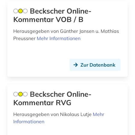
Beckscher Online-
altlastensanierung (1)
Kommentar VOB / B
altlastsanierung (3)
Herausgegeben von Günther Jansen u. Mathias
altnordisch (2)
Preussner
Mehr Informationen
altokzitanisch (1)
altorientalistik (1)
Zur Datenbank
altpersisch (1)
altspanisch (1)
Beckscher Online-
alttürkisch (1)
Kommentar RVG
aluminium (5)
Herausgegeben von Nikolaus Lutje
Mehr
aluminiumlegierung (3)
Informationen
american anthropological association (1)