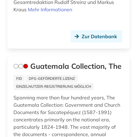
Ostasien (46)
Gesamtredaktion Rudolf Streinz und Markus
Kraus
Mehr Informationen
agrarsektor (1)
Osteuropa (41)
agrarsoziologie (1)
Ostmitteleuropa (14)
agrarwirtschaft (1)
Zur Datenbank
Palaestina (8)
agrarwissenschaft (8)
Polen (21)
agrarwissenschaften (3)
Portugal (15)
Guatemala Collection, The
ahnen (1)
Rheinland-Pfalz (11)
FID
DFG-GEFÖRDERTE LIZENZ
aids (1)
EINZELNUTZER-REGISTRIERUNG MÖGLICH
Roemisches Reich (12)
Spanning more than four hundred years, The
akademie der bildenden künste (1)
Rumänien (6)
Guatemala Collection: Government and Church
akademie der künste (1)
Documents for Sacatepéquez (1587-1991)
Russland, Sowjetunion (109)
concentrates primarily on the national era,
akademie der wissenschaften (1)
Saarland (14)
particularly 1824-1948. The vast majority of
the documents - correspondence, annual
akademien der wissenschaft (1)