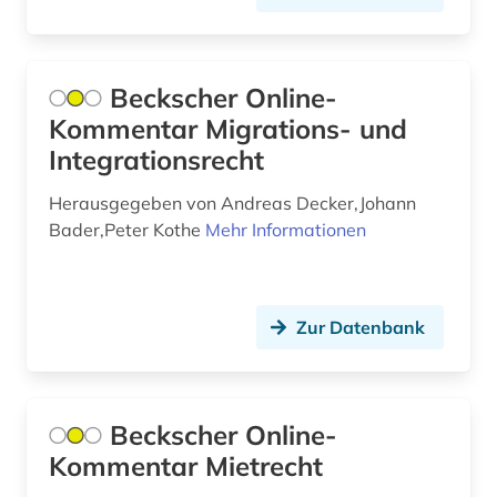
angewandte technologien (1)
angewandte wissenschaften (1)
Beckscher Online-
anglikanische kirche der provinz uganda (1)
Kommentar Migrations- und
anglistik (12)
Integrationsrecht
anglo-amerikanische beziehungen (1)
Herausgegeben von Andreas Decker,Johann
Bader,Peter Kothe
angloamerika (1)
Mehr Informationen
angloamerikanischer kulturraum (1)
anhängige verfahren (1)
Zur Datenbank
anhörung (1)
anlagenbau (1)
Beckscher Online-
anlagensicherheit (1)
Kommentar Mietrecht