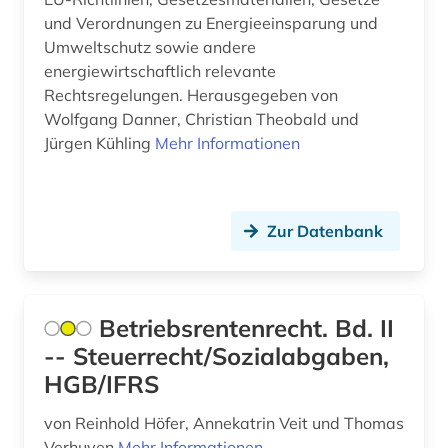
und Verordnungen zu Energieeinsparung und
altenmedizin (1)
Umweltschutz sowie andere
altenpflege (3)
energiewirtschaftlich relevante
Rechtsregelungen. Herausgegeben von
alter (1)
Wolfgang Danner, Christian Theobald und
Jürgen Kühling
Mehr Informationen
alter druck (1)
alter orient (1)
alternativbewegung (1)
Zur Datenbank
alternative (2)
alternativmedizin (1)
Betriebsrentenrecht. Bd. II
-- Steuerrecht/Sozialabgaben,
altersmedizin (1)
HGB/IFRS
altersversorung (1)
von Reinhold Höfer, Annekatrin Veit und Thomas
altertum (8)
Verhuven
Mehr Informationen