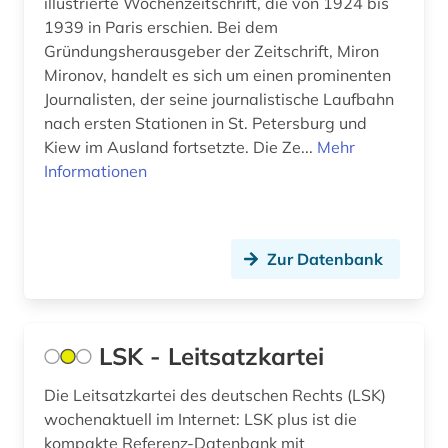
illustrierte Wochenzeitschrift, die von 1924 bis
Suedasien (11)
theologe; bischof; philosoph; alchemist;
1939 in Paris erschien. Bei dem
naturwissenschaftler; heiliger (1)
Gründungsherausgeber der Zeitschrift, Miron
Suedostasien (12)
Mironov, handelt es sich um einen prominenten
albrecht (2)
Suedosteuropa (21)
Journalisten, der seine journalistische Laufbahn
albrecht <mainz (1)
nach ersten Stationen in St. Petersburg und
Thueringen (9)
Kiew im Ausland fortsetzte. Die Ze...
Mehr
aleksandr a. (1)
Informationen
Tschechische Republik (10)
aleksandr n. (1)
Tuerkei (11)
alexander von humboldt (2)
USA (180)
Zur Datenbank
alexandr s. (1)
Ukraine (25)
alf laila wa-laila (1)
Unbekannt (1)
LSK - Leitsatzkartei
alfred escher (1)
Ungarn (15)
Die Leitsatzkartei des deutschen Rechts (LSK)
algebra (1)
wochenaktuell im Internet: LSK plus ist die
Vatikanstadt (3)
kompakte Referenz-Datenbank mit