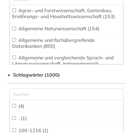
Agrar- und Forstwissenschaft, Gartenbau,
Ernährungs- und Haushaltswissenschaft (153)
Allgemeine Naturwissenschaft (154)
Allgemeine und fachübergreifende
Datenbanken (800)
Allgemeine und vergleichende Sprach- und
Literaturwissenschaft. Indogermanistik.
Außereuropäische Sprachen und Literaturen
Schlagwörter (1000)
▲
(307)
Anglistik. Amerikanistik (354)
Archäologie (109)
(4)
Architektur, Bauingenieur- und
Vermessungswesen (205)
. (1)
Biologie, Biotechnologie (334)
100-1216 (1)