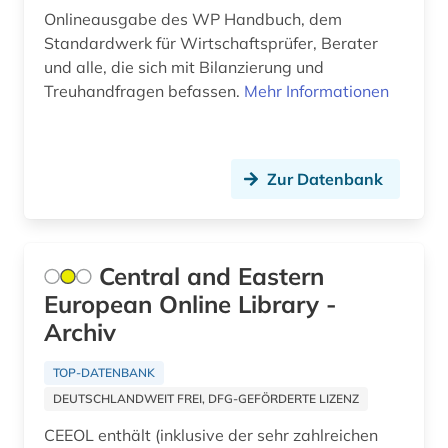
Einzelpersonen (17)
african studies (1)
Onlineausgabe des WP Handbuch, dem
Kanada (29)
Standardwerk für Wirtschaftsprüfer, Berater
Nationallizenz-Login für registrierte
african women (1)
Einzelpersonen (19)
und alle, die sich mit Bilanzierung und
Korea (7)
Treuhandfragen befassen.
Mehr Informationen
afrika (35)
Nationallizenz-Login für registrierte
Kroatien (13)
Einzelpersonen (1)
afrika amerika großbritannien sklavenhandel
lateinamerika (1)
Nationallizenz-Login für registrierte
Lettland (6)
Zur Datenbank
Einzelpersonen (1)
afrikaans (1)
Liechtenstein (6)
Nationallizenz-Login für registrierte
afrikaforschung (1)
Einzelpersonen (1)
Litauen (6)
Central and Eastern
afrikanische sprachen (1)
Nationallizenz-Login für registrierte
Luxemburg (3)
Einzelpersonen (1)
European Online Library -
afrikanistik (1)
Makedonien (5)
Archiv
Nationallizenz-Login für registrierte
Einzelpersonen (3)
afrikastudien (1)
Malta (1)
TOP-DATENBANK
afrikawissenschaften (1)
DEUTSCHLANDWEIT FREI, DFG-GEFÖRDERTE LIZENZ
Mecklenburg-Vorpommern (8)
CEEOL enthält (inklusive der sehr zahlreichen
afro-amerikanische geschichte (1)