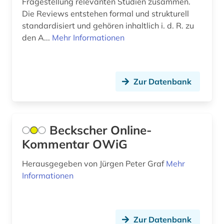
Fragestellung relevanten Studien zusammen.
Die Reviews entstehen formal und strukturell
anarchie (1)
standardisiert und gehören inhaltlich i. d. R. zu
den A...
Mehr Informationen
anarchismus (1)
anarchosyndikalismus (1)
anatomie (15)
Zur Datenbank
anden (1)
angestellter (1)
Beckscher Online-
Kommentar OWiG
angewandte chemie (1)
Herausgegeben von Jürgen Peter Graf
angewandte kinesiologie (1)
Mehr
Informationen
angewandte linguistik (1)
angewandte mathematik (1)
Zur Datenbank