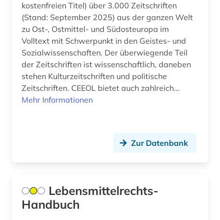
Mittelamerika (38)
kostenfreien Titel) über 3.000 Zeitschriften
afro-amerikanische literatur (1)
(Stand: September 2025) aus der ganzen Welt
Moldawien (5)
zu Ost-, Ostmittel- und Südosteuropa im
afroamerikaner (3)
Volltext mit Schwerpunkt in den Geistes- und
Monaco (1)
Sozialwissenschaften. Der überwiegende Teil
afroamerikanische musik (4)
Montenegro (6)
der Zeitschriften ist wissenschaftlich, daneben
stehen Kulturzeitschriften und politische
agence france-presse (1)
Niederlande (27)
Zeitschriften. CEEOL bietet auch zahlreich...
agende (1)
Mehr Informationen
Niedersachsen (14)
aggressivität (1)
Nordamerika (24)
agrar- (1)
Nordrhein-Westfalen (19)
Zur Datenbank
agrarforschung (1)
Norwegen (33)
agrarmarkt (1)
Oesterreich (92)
Lebensmittelrechts-
agrarprodukt (1)
Handbuch
Osmanisches Reich (7)
agrarrecht (2)