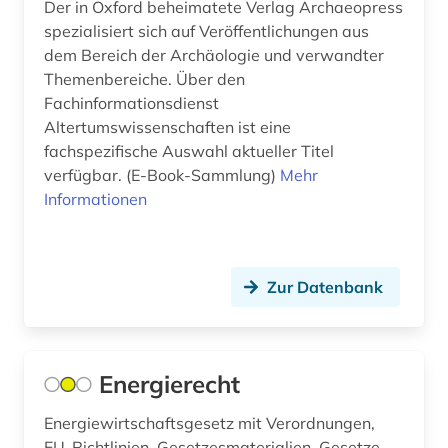
Der in Oxford beheimatete Verlag Archaeopress
alltag (4)
spezialisiert sich auf Veröffentlichungen aus
dem Bereich der Archäologie und verwandter
alltagsgegenstand (1)
Themenbereiche. Über den
Fachinformationsdienst
alltagskultur (1)
Altertumswissenschaften ist eine
alltagsleben (1)
fachspezifische Auswahl aktueller Titel
verfügbar. (E-Book-Sammlung)
Mehr
almanach (1)
Informationen
aloys ludwig (1)
altbestand (1)
Zur Datenbank
altdänisch (1)
alte geschichte (4)
Energierecht
altenglisch (1)
Energiewirtschaftsgesetz mit Verordnungen,
altenheim (1)
EU-Richtlinien, Gesetzesmaterialien, Gesetze