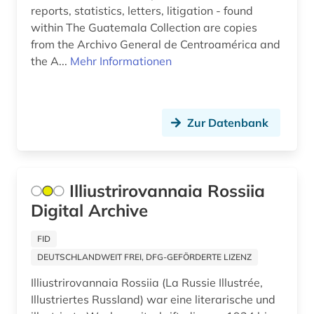
Sachsen (15)
reports, statistics, letters, litigation - found
within The Guatemala Collection are copies
akademieschrift (1)
Sachsen-Anhalt (6)
from the Archivo General de Centroamérica and
akkadisch (1)
the A...
Mehr Informationen
Schleswig-Holstein (5)
akkreditierung (1)
Schweden (76)
aktie (1)
Schweiz (78)
Zur Datenbank
aktienanalyse (1)
Serbien (8)
aktienrecht (1)
Skandinavien (7)
Illiustrirovannaia Rossiia
albanien (4)
Slowakei (6)
Digital Archive
albert (1)
Slowenien (4)
FID
albert (1879-1955) (1)
DEUTSCHLANDWEIT FREI, DFG-GEFÖRDERTE LIZENZ
Spanien (23)
Illiustrirovannaia Rossiia (La Russie Illustrée,
alberto caeiro (1)
Suedamerika (57)
Illustriertes Russland) war eine literarische und
albertus, magnus, heiliger | katholischer