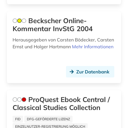
anthropologie (19)
anthroposophie (1)
Beckscher Online-
antifaschismus (1)
Kommentar InvStG 2004
antiheld (1)
Herausgegeben von Carsten Bödecker, Carsten
Ernst und Holger Hartmann
Mehr Informationen
antike (19)
antike philosophie (1)
Zur Datenbank
antike religionen (3)
antikensammlung (1)
antikolonialismus (2)
ProQuest Ebook Central /
Classical Studies Collection
antikörper (1)
antiquität (1)
FID
DFG-GEFÖRDERTE LIZENZ
EINZELNUTZER-REGISTRIERUNG MÖGLICH