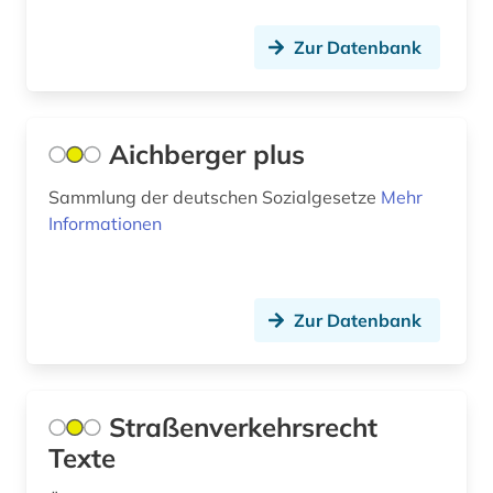
american indian movement (1)
Zur Datenbank
amerika (31)
amerika + schwarze (1)
Aichberger plus
amerika unabhängigkeitskrieg (1)
Sammlung der deutschen Sozialgesetze
Mehr
amerikanische geschichte (1)
Informationen
amerikanische literatur (2)
amerikanische sprachen (1)
Zur Datenbank
amerikanisches englisch (1)
amerikanistik (4)
Straßenverkehrsrecht
ami (1)
Texte
amman (1)