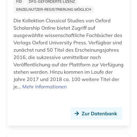
FID
DFG-GEFÖRDERTE LIZENZ
apokryphen (1)
EINZELNUTZER-REGISTRIERUNG MÖGLICH
apologetik (1)
Die Kollektion Classical Studies von Oxford
Scholarship Online bietet Zugriff auf
apostolische pönitentiarie (1)
ausgewählte wissenschaftliche Fachbücher des
apostolische väter (1)
Verlags Oxford University Press. Verfügbar sind
zunächst rund 50 Titel des Erscheinungsjahres
app (2)
2016, die sukzessive unmittelbar nach
Veröffentlichung auf der Plattform zur Verfügung
aquakultur (1)
stehen werden. Hinzu kommen im Laufe der
Jahre 2017 und 2018 ca. 100 weitere Titel der
arabien (1)
je...
Mehr Informationen
arabisch (12)
arabische literatur (3)
Zur Datenbank
arabische philosophie (1)
arabische staaten (3)