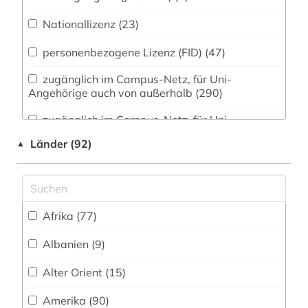
Museumswesen (100)
abfallverwertung (1)
Nationallizenz (23)
Zeitungen (46)
abgabenordnung (1)
personenbezogene Lizenz (FID) (47)
abgabeordnung (1)
zugänglich im Campus-Netz, für Uni-
abgasemission (1)
Angehörige auch von außerhalb (290)
abgeordnetenhaus (1)
zugänglich im Campus-Netz, für Uni-
Angehörige auch von außerhalb (JUSTfind) (17)
abgeordneter (4)
Länder (92)
▲
zugänglich im Campus-Netz mit
abholzung (1)
Einschränkung (1)
abkommen (1)
Direktzugriff für Institutionsangehörige (1)
Afrika (77)
abolitionismus (1)
FID-Account gebundener Zugang (1)
Albanien (9)
abraham (1)
FID-Lizenz (3)
Alter Orient (15)
abraham geiger kolle (1)
FID - Nationallizenz (2)
Amerika (90)