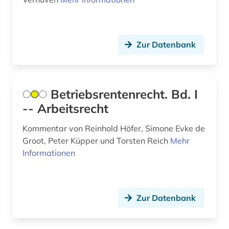
altertumswissenschaft (13)
altertumswissenschaften (8)
Zur Datenbank
altes buch (16)
altes testament (7)
Betriebsrentenrecht. Bd. I
altes testament griechisch (1)
-- Arbeitsrecht
altes testament lateinisch (1)
Kommentar von Reinhold Höfer, Simone Evke de
altes ägypten (2)
Groot, Peter Küpper und Torsten Reich
Mehr
Informationen
altfranzösisch (4)
altgermanistik (2)
Zur Datenbank
althochdeutsch (1)
altkanaanäisch (1)