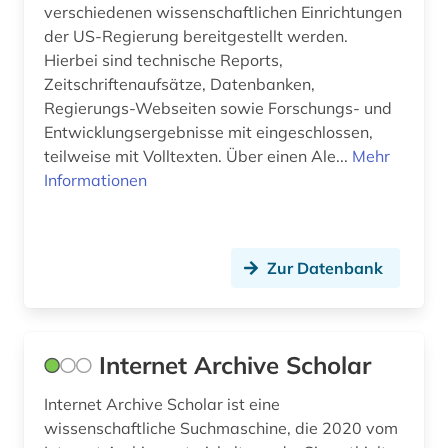
wissenschaftliche kooperation (1)
verschiedenen wissenschaftlichen Einrichtungen
der US-Regierung bereitgestellt werden.
wissenschaftliche literatur (2)
Hierbei sind technische Reports,
Zeitschriftenaufsätze, Datenbanken,
wissensportal (1)
Regierungs-Webseiten sowie Forschungs- und
Entwicklungsergebnisse mit eingeschlossen,
www (1)
teilweise mit Volltexten. Über einen Ale...
Mehr
zeitschriftenaufsatz (3)
Informationen
zeitung (1)
zeitungsartikel (1)
Zur Datenbank
Internet Archive Scholar
Internet Archive Scholar ist eine
wissenschaftliche Suchmaschine, die 2020 vom