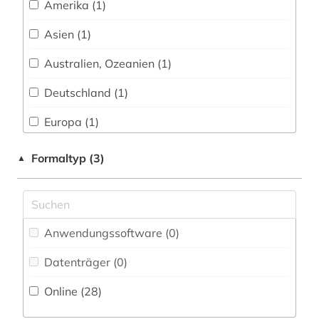
Amerika (1)
Zeitungs-, Zeitschriftenbibliographie (1
)
Militärwissenschaft (0)
ingenieurwissenschaften (1)
Asien (1)
Musikwissenschaft (0)
internet (1)
Australien, Ozeanien (1)
Natur- und Umweltschutz (0)
internetportal (1)
Deutschland (1)
Osteuropäische Geschichte (0)
konferenzschrift (1)
Europa (1)
Pädagogik (0)
kursangebot (1)
Kanada (1)
Formaltyp (3)
▲
Philosophie (0)
marktanteil (1)
Mittelamerika (1)
Physik (1)
massive open online course (1)
Suedamerika (1)
Politologie (1)
medizin (2)
Anwendungssoftware (0
)
Suedostasien (1)
Psychologie (0)
metasuchmaschine (1)
Datenträger (0
)
USA (2)
Rechtswissenschaft (2)
nationallizenz (1)
Online (28
)
Romanistik (0)