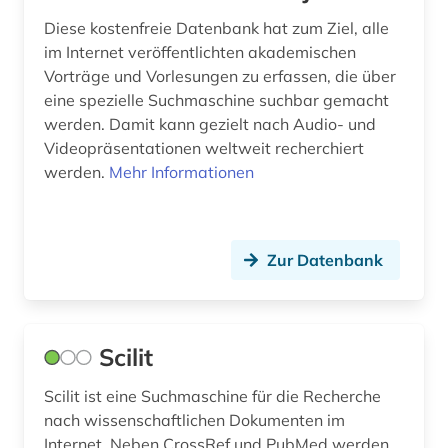
publishing network (1)
Zeitungen (2)
Diese kostenfreie Datenbank hat zum Ziel, alle
quelle (1)
im Internet veröffentlichten akademischen
Vorträge und Vorlesungen zu erfassen, die über
recherche (1)
eine spezielle Suchmaschine suchbar gemacht
werden. Damit kann gezielt nach Audio- und
recht (1)
Videopräsentationen weltweit recherchiert
repository (1)
werden.
Mehr Informationen
social media (1)
sozialwissenschaften (3)
Zur Datenbank
statistik (2)
suchmaschine (29)
Scilit
suchmaschinenoptimierung (1)
Scilit ist eine Suchmaschine für die Recherche
südostasien (1)
nach wissenschaftlichen Dokumenten im
Internet. Neben CrossRef und PubMed werden