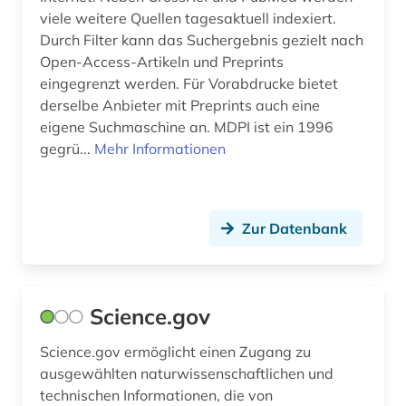
technik (3)
viele weitere Quellen tagesaktuell indexiert.
Durch Filter kann das Suchergebnis gezielt nach
urteil (1)
Open-Access-Artikeln und Preprints
usa (2)
eingegrenzt werden. Für Vorabdrucke bietet
derselbe Anbieter mit Preprints auch eine
verzeichnis (1)
eigene Suchmaschine an. MDPI ist ein 1996
gegrü...
Mehr Informationen
videodokument (1)
volkswirtschaftslehre (1)
vorabdruck (2)
Zur Datenbank
vorlesung (1)
vortrag (1)
Science.gov
weiterbildungskurs (1)
Science.gov ermöglicht einen Zugang zu
ausgewählten naturwissenschaftlichen und
wirtschaftsinformatik (1)
technischen Informationen, die von