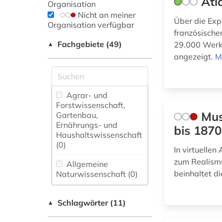
Atl
Organisation
Nicht an meiner
Über die Exp
Organisation verfügbar
französische
Fachgebiete (49)
29.000 Werke
▲
angezeigt.
M
Agrar- und
Forstwissenschaft,
Mus
Gartenbau,
Ernährungs- und
bis 1870
Haushaltswissenschaft
(0)
In virtuelle
zum Realismu
Allgemeine
beinhaltet 
Naturwissenschaft (0)
Allgemeine und
Schlagwörter (11)
fachübergreifende
▲
Datenbanken (0)