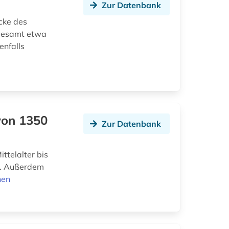
Zur Datenbank
cke des
sgesamt etwa
enfalls
von 1350
Zur Datenbank
ttelalter bis
r. Außerdem
nen