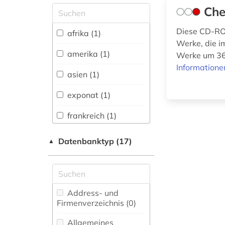
Che
Allgemeine und
vergleichende Sprach-
und
Diese CD-ROM
afrika (1)
Literaturwissenschaft.
Werke, die im
Indogermanistik.
amerika (1)
Werke um 36
Außereuropäische
Informatione
Sprachen und
asien (1)
Literaturen (0)
exponat (1)
Anglistik.
Amerikanistik (0)
frankreich (1)
Archäologie (0)
geschichte 1350-
Datenbanktyp (17)
▲
1870 (1)
Architektur,
Bauingenieur- und
kunst (1)
Vermessungswesen (0)
louvre (3)
Biologie,
Address- und
Biotechnologie (0)
Firmenverzeichnis (0
)
malerei (1)
Buch- und
Allgemeines