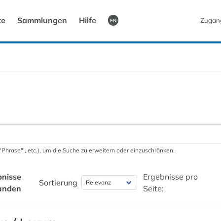
te
Sammlungen
Hilfe
Zugan
EN
 '"Phrase"', etc.), um die Suche zu erweitern oder einzuschränken.
bnisse
Ergebnisse pro
Sortierung
unden
Seite: